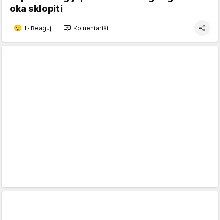
oka sklopiti
1
·
Reaguj
Komentariši