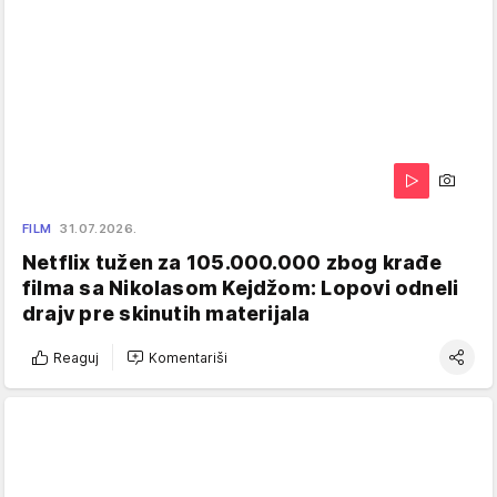
FILM
31.07.2026.
Netflix tužen za 105.000.000 zbog krađe
filma sa Nikolasom Kejdžom: Lopovi odneli
drajv pre skinutih materijala
Reaguj
Komentariši