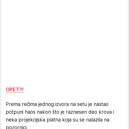
OPET?!
Prema rečima jednog izvora na setu je nastao
potpuni haos nakon što je raznesen deo krova i
neka projekcijska platna koja su se nalazila na
pozornici.