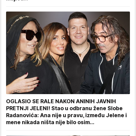
OGLASIO SE RALE NAKON ANINIH JAVNIH
PRETNJI JELENI! Stao u odbranu žene Slobe
Radanovića: Ana nije u pravu, između Jelene i
mene nikada ništa nije bilo osim...