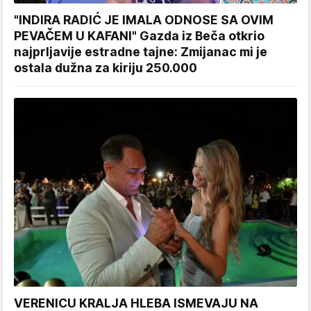
"INDIRA RADIĆ JE IMALA ODNOSE SA OVIM
PEVAČEM U KAFANI" Gazda iz Beča otkrio
najprljavije estradne tajne: Zmijanac mi je
ostala dužna za kiriju 250.000
VERENICU KRALJA HLEBA ISMEVAJU NA