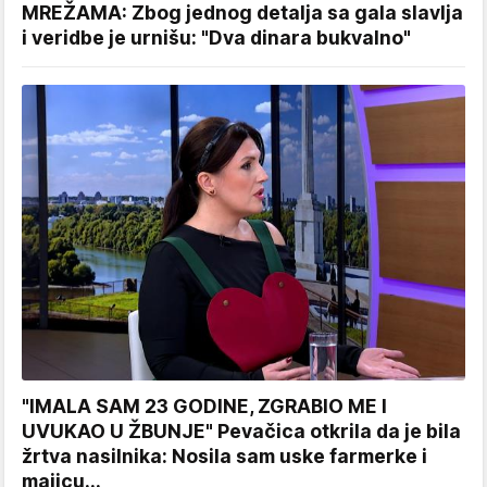
MREŽAMA: Zbog jednog detalja sa gala slavlja
i veridbe je urnišu: "Dva dinara bukvalno"
"IMALA SAM 23 GODINE, ZGRABIO ME I
UVUKAO U ŽBUNJE" Pevačica otkrila da je bila
žrtva nasilnika: Nosila sam uske farmerke i
majicu...