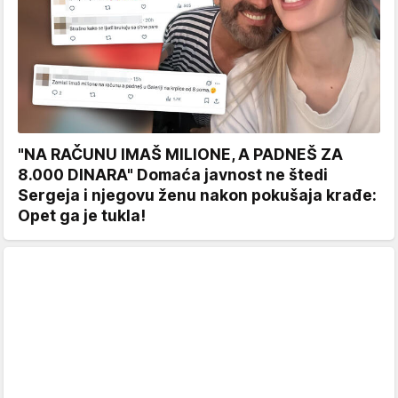
"NA RAČUNU IMAŠ MILIONE, A PADNEŠ ZA
8.000 DINARA" Domaća javnost ne štedi
Sergeja i njegovu ženu nakon pokušaja krađe:
Opet ga je tukla!