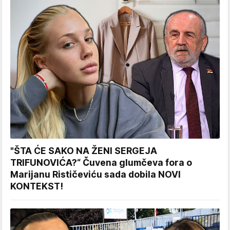
"ŠTA ĆE SAKO NA ŽENI SERGEJA
TRIFUNOVIĆA?“ Čuvena glumčeva fora o
Marijanu Rističeviću sada dobila NOVI
KONTEKST!