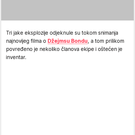
Tri jake eksplozije odjeknule su tokom snimanja
najnovijeg filma o
Džejmsu Bondu
, a tom prilikom
povređeno je nekoliko članova ekipe i oštećen je
inventar.