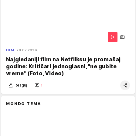
FILM
28.07.2026.
Najgledaniji film na Netfliksu je promašaj
godine: Kritičari jednoglasni, "ne gubite
vreme" (Foto, Video)
Reaguj
1
MONDO TEMA