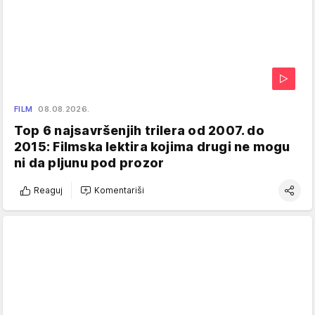
FILM
08.08.2026.
Top 6 najsavršenjih trilera od 2007. do
2015: Filmska lektira kojima drugi ne mogu
ni da pljunu pod prozor
Reaguj
Komentariši