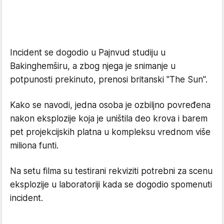
Incident se dogodio u Pajnvud studiju u
Bakinghemširu, a zbog njega je snimanje u
potpunosti prekinuto, prenosi britanski "The Sun".
Kako se navodi, jedna osoba je ozbiljno povređena
nakon eksplozije koja je uništila deo krova i barem
pet projekcijskih platna u kompleksu vrednom više
miliona funti.
Na setu filma su testirani rekviziti potrebni za scenu
eksplozije u laboratoriji kada se dogodio spomenuti
incident.