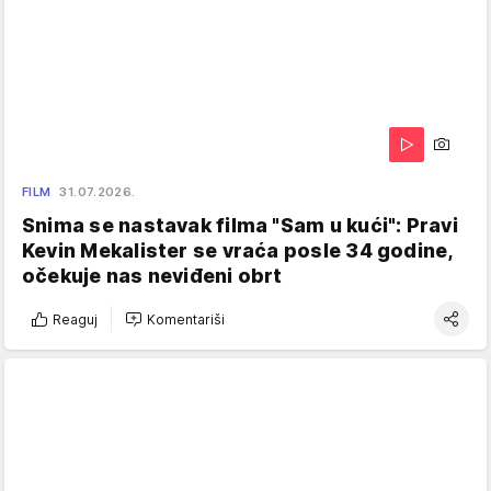
FILM
31.07.2026.
Snima se nastavak filma "Sam u kući": Pravi
Kevin Mekalister se vraća posle 34 godine,
očekuje nas neviđeni obrt
Reaguj
Komentariši