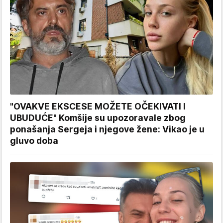
"OVAKVE EKSCESE MOŽETE OČEKIVATI I
UBUDUĆE" Komšije su upozoravale zbog
ponašanja Sergeja i njegove žene: Vikao je u
gluvo doba