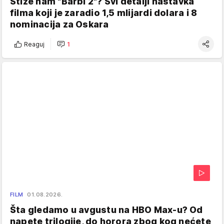
Stiže nam "Barbi 2"? Svi detalji nastavka
filma koji je zaradio 1,5 mlijardi dolara i 8
nominacija za Oskara
Reaguj
1
FILM
01.08.2026.
Šta gledamo u avgustu na HBO Max-u? Od
napete trilogije, do horora zbog kog nećete