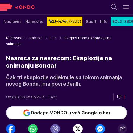
Naslovna
Najnovije
Sport
Info
Naslovna
Zabava
Film
Džejms Bond eksplozija na
snimanju
Nesreća za nesrećom: Eksplozije na
snimanju Bonda!
Čak tri eksplozije odjeknule su tokom snimanja
novog Bonda, ima povređenih.
Objavljeno 05.06.2019. 8:46h
1
Dodajte MONDO u vaš Google izbor