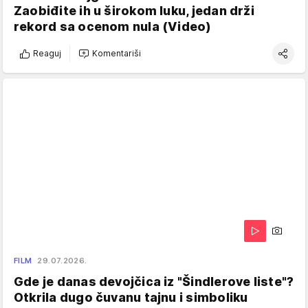
Zaobiđite ih u širokom luku, jedan drži
rekord sa ocenom nula (Video)
Reaguj
Komentariši
FILM
29.07.2026.
Gde je danas devojčica iz "Šindlerove liste"?
Otkrila dugo čuvanu tajnu i simboliku