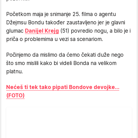
Početkom maja je snimanje 25. filma o agentu
Džejmsu Bondu također zaustavljeno jer je glavni
glumac
Danijel Krejg
(51) povredio nogu, a bilo je i
priča o problemima u vezi sa scenariom.
Počinjemo da mislimo da ćemo čekati duže nego
što smo mislili kako bi videli Bonda na velikom
platnu.
Nećeš ti tek tako pipati Bondove devojke...
(FOTO)