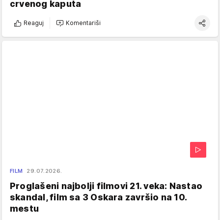
crvenog kaputa
Reaguj
Komentariši
FILM
29.07.2026.
Proglašeni najbolji filmovi 21. veka: Nastao
skandal, film sa 3 Oskara završio na 10.
mestu