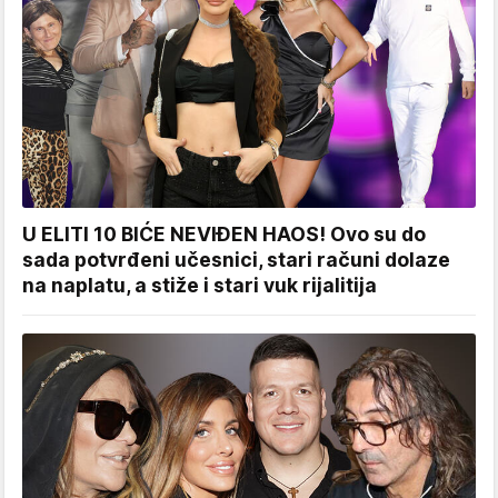
U ELITI 10 BIĆE NEVIĐEN HAOS! Ovo su do
sada potvrđeni učesnici, stari računi dolaze
na naplatu, a stiže i stari vuk rijalitija