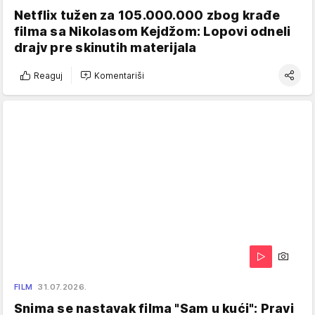
Netflix tužen za 105.000.000 zbog krađe
filma sa Nikolasom Kejdžom: Lopovi odneli
drajv pre skinutih materijala
Reaguj
Komentariši
FILM
31.07.2026.
Snima se nastavak filma "Sam u kući": Pravi