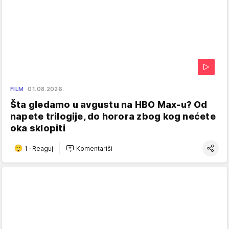
FILM
01.08.2026.
Šta gledamo u avgustu na HBO Max-u? Od
napete trilogije, do horora zbog kog nećete
oka sklopiti
1
·
Reaguj
Komentariši