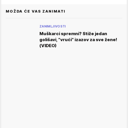
MOŽDA ĆE VAS ZANIMATI
ZANIMLJIVOSTI
Muškarci spremni? Stiže jedan
golišavi, "vrući" izazov za sve žene!
(VIDEO)