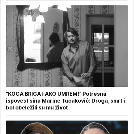
"KOGA BRIGA I AKO UMREM!“ Potresna
ispovest sina Marine Tucaković: Droga, smrt i
bol obeležili su mu život