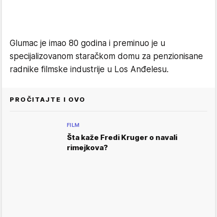
Glumac je imao 80 godina i preminuo je u
specijalizovanom staračkom domu za penzionisane
radnike filmske industrije u Los Anđelesu.
PROČITAJTE I OVO
FILM
Šta kaže Fredi Kruger o navali
rimejkova?