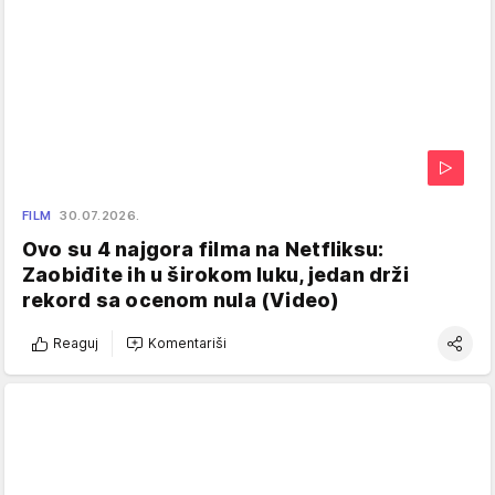
FILM
30.07.2026.
Ovo su 4 najgora filma na Netfliksu:
Zaobiđite ih u širokom luku, jedan drži
rekord sa ocenom nula (Video)
Reaguj
Komentariši