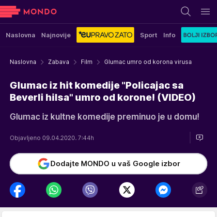
Naslovna
Najnovije
Sport
Info
Naslovna
Zabava
Film
Glumac umro od korona virusa
Glumac iz hit komedije "Policajac sa
Beverli hilsa" umro od korone! (VIDEO)
Glumac iz kultne komedije preminuo je u domu!
Objavljeno 09.04.2020. 7:44h
Dodajte MONDO u vaš Google izbor