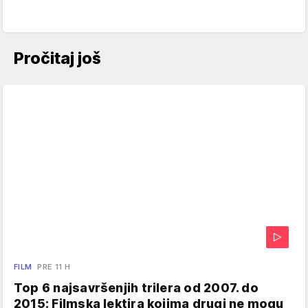
Pročitaj još
FILM
PRE 11 H
Top 6 najsavršenjih trilera od 2007. do
2015: Filmska lektira kojima drugi ne mogu