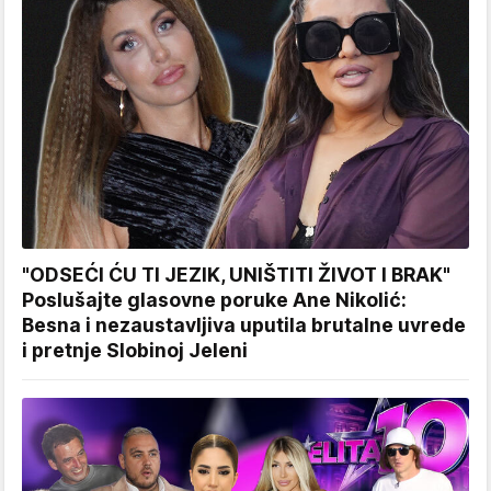
"ODSEĆI ĆU TI JEZIK, UNIŠTITI ŽIVOT I BRAK"
Poslušajte glasovne poruke Ane Nikolić:
Besna i nezaustavljiva uputila brutalne uvrede
i pretnje Slobinoj Jeleni