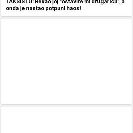
TAKSISTU: Rekao joj "ostavite mi drugaricu", a
onda je nastao potpuni haos!