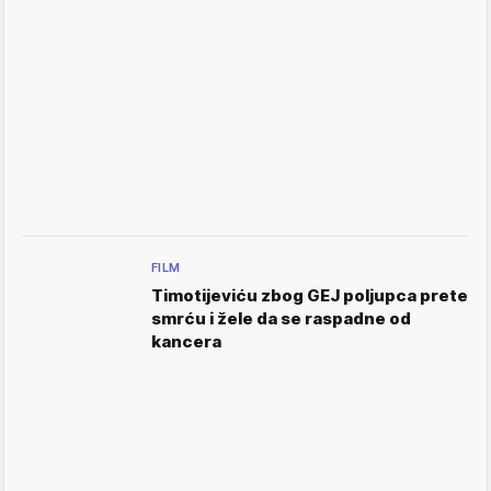
FILM
Timotijeviću zbog GEJ poljupca prete
smrću i žele da se raspadne od
kancera