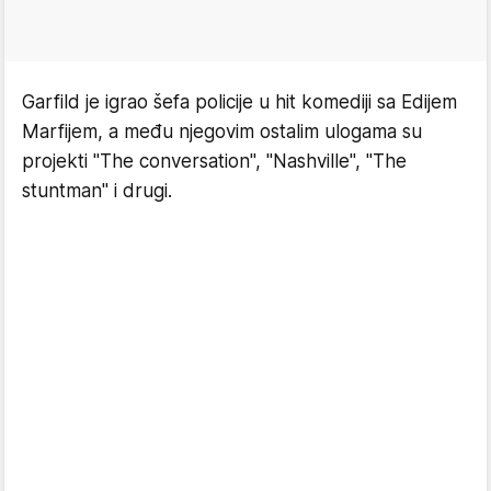
Garfild je igrao šefa policije u hit komediji sa Edijem
Marfijem, a među njegovim ostalim ulogama su
projekti "The conversation", "Nashville", "The
stuntman" i drugi.