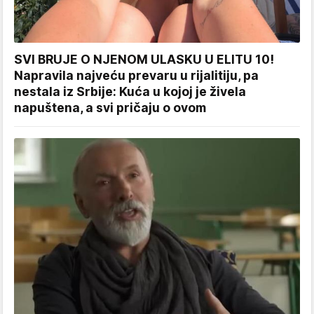
SVI BRUJE O NJENOM ULASKU U ELITU 10!
Napravila najveću prevaru u rijalitiju, pa
nestala iz Srbije: Kuća u kojoj je živela
napuštena, a svi pričaju o ovom