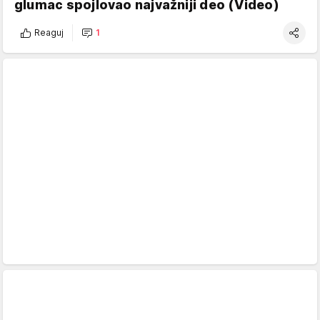
glumac spojlovao najvažniji deo (Video)
Reaguj
1