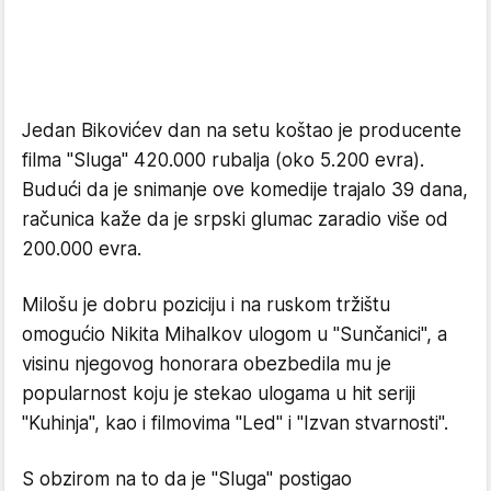
Jedan Bikovićev dan na setu koštao je producente
filma "Sluga" 420.000 rubalja (oko 5.200 evra).
Budući da je snimanje ove komedije trajalo 39 dana,
računica kaže da je srpski glumac zaradio više od
200.000 evra.
Milošu je dobru poziciju i na ruskom tržištu
omogućio Nikita Mihalkov ulogom u "Sunčanici", a
visinu njegovog honorara obezbedila mu je
popularnost koju je stekao ulogama u hit seriji
"Kuhinja", kao i filmovima "Led" i "Izvan stvarnosti".
S obzirom na to da je "Sluga" postigao