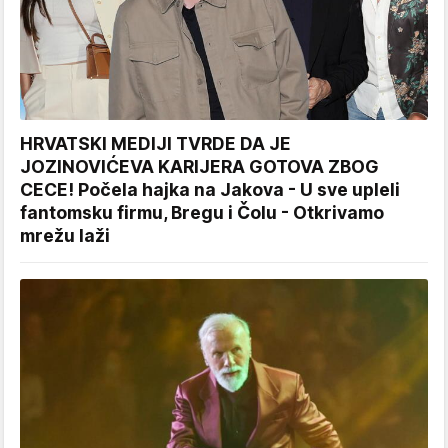
HRVATSKI MEDIJI TVRDE DA JE
JOZINOVIĆEVA KARIJERA GOTOVA ZBOG
CECE! Počela hajka na Jakova - U sve upleli
fantomsku firmu, Bregu i Čolu - Otkrivamo
mrežu laži