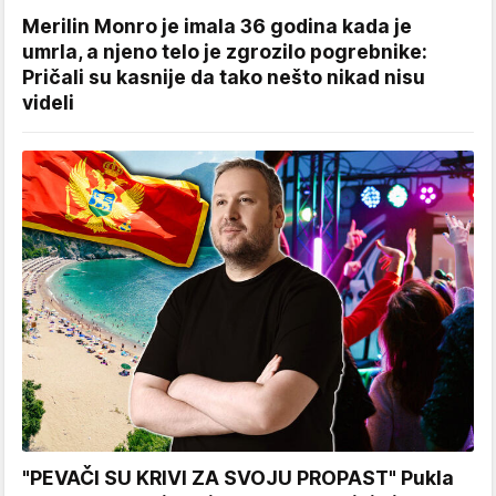
Merilin Monro je imala 36 godina kada je
umrla, a njeno telo je zgrozilo pogrebnike:
Pričali su kasnije da tako nešto nikad nisu
videli
"PEVAČI SU KRIVI ZA SVOJU PROPAST" Pukla