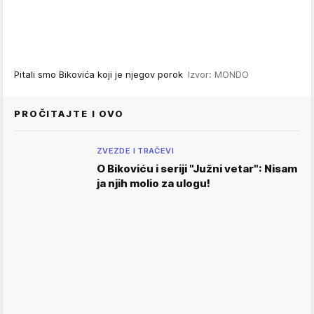
Pitali smo Bikovića koji je njegov porok
Izvor: MONDO
PROČITAJTE I OVO
ZVEZDE I TRAČEVI
O Bikoviću i seriji "Južni vetar": Nisam
ja njih molio za ulogu!