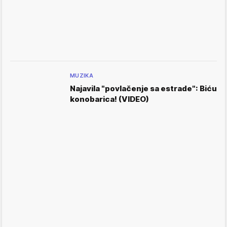
MUZIKA
Najavila "povlačenje sa estrade": Biću
konobarica! (VIDEO)