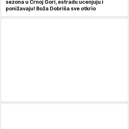
sezona u Crnoj Gori, estradu ucenjuju i
ponižavaju! Boža Dobriša sve otkrio