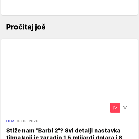
Pročitaj još
FILM
03.08.2026.
Stiže nam "Barbi 2"? Svi detalji nastavka
filma koji je zaradio 1,5 mlijardi dolara i 8