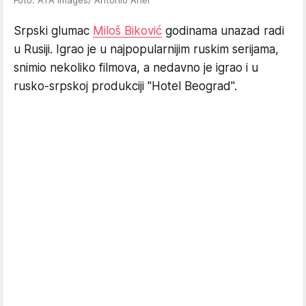
Foto: ATA Images/ Antonio Ahel
Srpski glumac
Miloš Biković
godinama unazad radi
u Rusiji. Igrao je u najpopularnijim ruskim serijama,
snimio nekoliko filmova, a nedavno je igrao i u
rusko-srpskoj produkciji "Hotel Beograd".