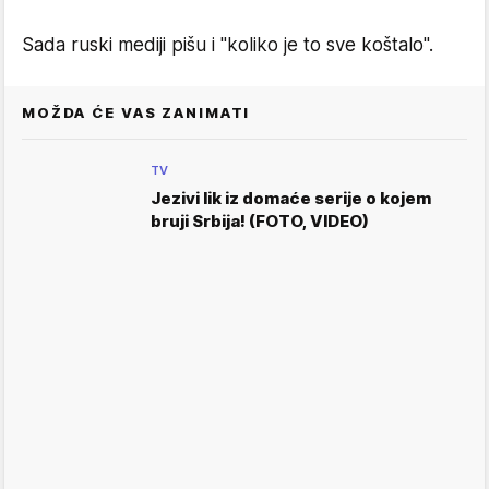
Sada ruski mediji pišu i "koliko je to sve koštalo".
MOŽDA ĆE VAS ZANIMATI
TV
Jezivi lik iz domaće serije o kojem
bruji Srbija! (FOTO, VIDEO)