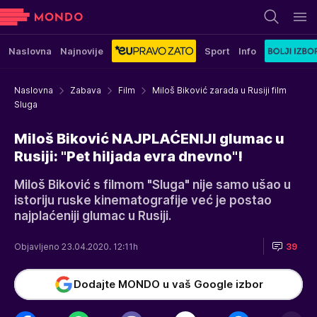
Naslovna
Najnovije
Sport
Info
Naslovna
Zabava
Film
Miloš Biković zarada u Rusiji film
Sluga
Miloš Biković NAJPLAĆENIJI glumac u
Rusiji: "Pet hiljada evra dnevno"!
Miloš Biković s filmom "Sluga" nije samo ušao u
istoriju ruske kinematografije već je postao
najplaćeniji glumac u Rusiji.
Objavljeno 23.04.2020. 12:11h
39
Dodajte MONDO u vaš Google izbor