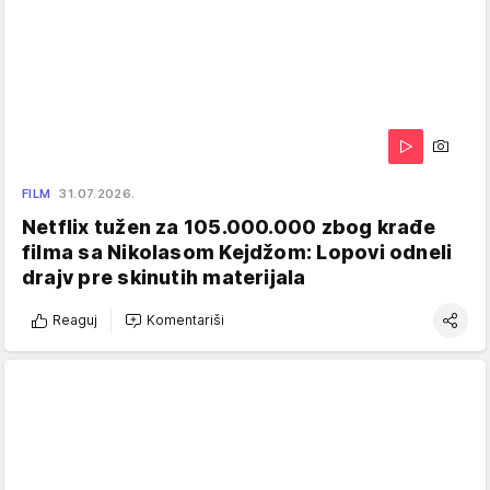
FILM
31.07.2026.
Netflix tužen za 105.000.000 zbog krađe
filma sa Nikolasom Kejdžom: Lopovi odneli
drajv pre skinutih materijala
Reaguj
Komentariši