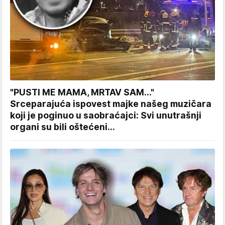
"PUSTI ME MAMA, MRTAV SAM..."
Srceparajuća ispovest majke našeg muzičara
koji je poginuo u saobraćajci: Svi unutrašnji
organi su bili oštećeni...