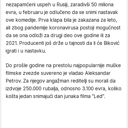
nezapamćeni uspeh u Rusiji, zaradivši 50 miliona
evra, u februaru je odlučeno da se snimi nastavak
ove komedije. Prva klapa bila je zakazana za leto,
ali zbog pandemije koronavirusa postoji mogućnost
da se ona odloži za drugi deo ove godine ili za
2021. Producenti još drže u tajnosti da li će Biković
igrati i u nastavku.
Do prošle godine na prestolu najpopularnije muške
filmske zvezde suvereno je vladao Aleksandar
Petrov. Za njegov angažman reditelji su morali da
izdvoje 250.000 rubalja, odnosno 3.100 evra, koliko
košta jedan snimajući dan junaka filma "Led".