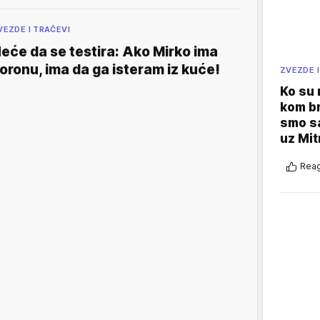
VEZDE I TRAČEVI
eće da se testira: Ako Mirko ima
oronu, ima da ga isteram iz kuće!
ZVEZDE I
Ko su
kom br
smo sa
uz Mit
Reag