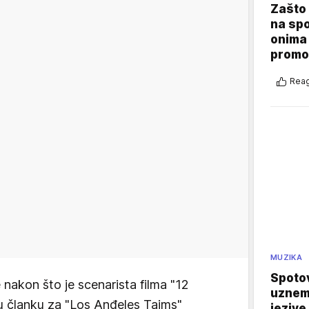
Zašto 
na sp
onima 
promo
Reag
MUZIKA
Spotov
 nakon što je scenarista filma "12
uznemi
u članku za "Los Anđeles Tajms"
jezive