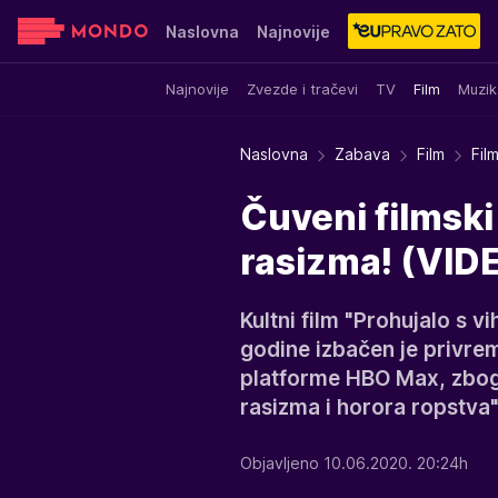
Naslovna
Najnovije
Najnovije
Zvezde i tračevi
TV
Film
Muzik
Sensa
Stvar ukusa
Yumama
Naslovna
Zabava
Film
Fil
Čuveni filmsk
rasizma! (VID
Kultni film "Prohujalo s 
godine izbačen je privre
platforme HBO Max, zbog,
rasizma i horora ropstva"
Objavljeno 10.06.2020. 20:24h