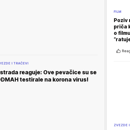
FILM
Poziv 
priča 
o film
“ratuj
Reag
VEZDE I TRAČEVI
strada reaguje: Ove pevačice su se
DMAH testirale na korona virus!
ZVEZDE I