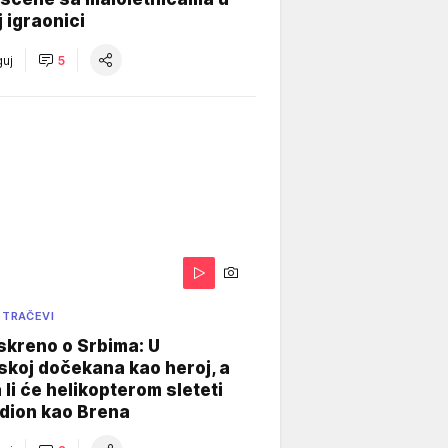
j igraonici
uj
5
 TRAČEVI
skreno o Srbima: U
koj dočekana kao heroj, a
 li će helikopterom sleteti
dion kao Brena