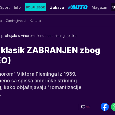
Sport
Info
Zabava
Magazin
a
Zanimljivosti
Kultura
m prohujalo s vihorom skinut sa striming spiska
i klasik ZABRANJEN zbog
EO)
vihorom" Viktora Fleminga iz 1939.
meno sa spiska američke striming
 kako objašnjavaju "romantizacije
.
20