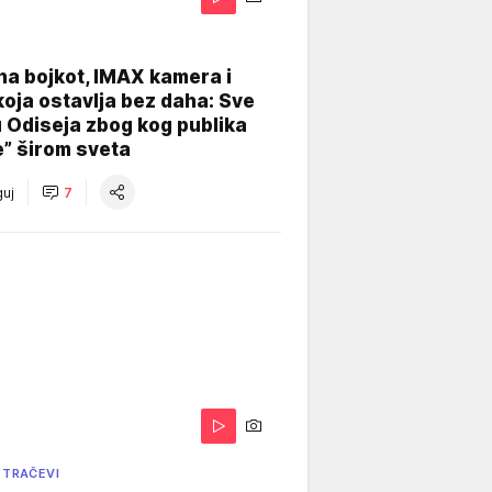
na bojkot, IMAX kamera i
koja ostavlja bez daha: Sve
u Odiseja zbog kog publika
e” širom sveta
uj
7
 TRAČEVI