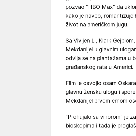
pozvao "HBO Max" da ukloni "
kako je naveo, romantizuje h
život na američkom jugu.
Sa Vivijen Li, Klark Gejblom,
Mekdanijel u glavnim ulogam
odvija se na plantažama u bl
građanskog rata u Americi.
Film je osvojio osam Oskara, u
glavnu žensku ulogu i spore
Mekdanijel prvom crnom os
"Prohujalo sa vihorom" je z
bioskopima i tada je progla