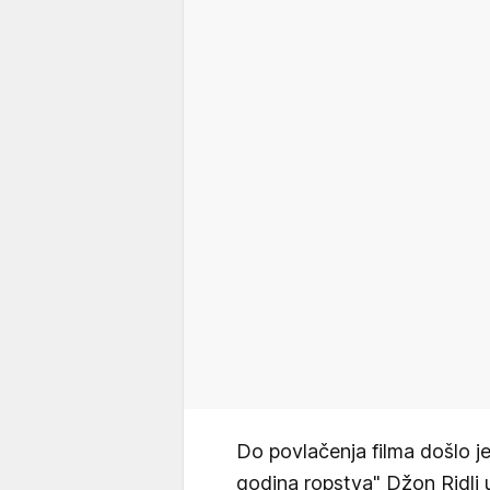
Do povlačenja filma došlo je
godina ropstva" Džon Ridli 