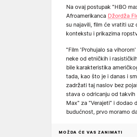
Na ovaj postupak "HBO max"
Afroamerikanca
Džordža Fl
su najavili, film će vratiti 
kontekstu i prikazima ropst
"Film 'Prohujalo sa vihorom'
neke od etničkih i rasistič
bile karakteristika američk
tada, kao što je i danas i s
zadržati taj naslov bez poj
stava o odricanju od takvih 
Max" za "Verajeti" i dodao 
budućnost, prvo moramo da 
MOŽDA ĆE VAS ZANIMATI