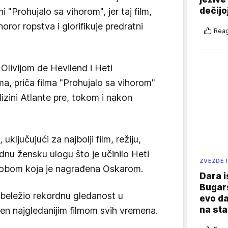
dečijo
Prohujalo sa vihorom", jer taj film,
oror ropstva i glorifikuje predratni
Reag
 Olivijom de Hevilend i Heti
a, priča filma "Prohujalo sa vihorom"
izini Atlante pre, tokom i nakon
ključujući za najbolji film, režiju,
dnu žensku ulogu što je učinilo Heti
ZVEZDE I
obom koja je nagrađena Oskarom.
Dara i
Bugars
abeležio rekordnu gledanost u
evo da
na sta
šen najgledanijim filmom svih vremena.