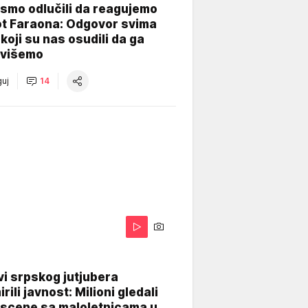
smo odlučili da reagujemo
ot Faraona: Odgovor svima
koji su nas osudili da ga
višemo
uj
14
i srpskog jutjubera
rili javnost: Milioni gledali
 scene sa maloletnicama u