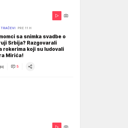
 TRAČEVI
PRE 11 H
 momci sa snimka svadbe o
uji Srbija? Razgovarali
 rokerima koji su ludovali
ra Mirića!
uj
5