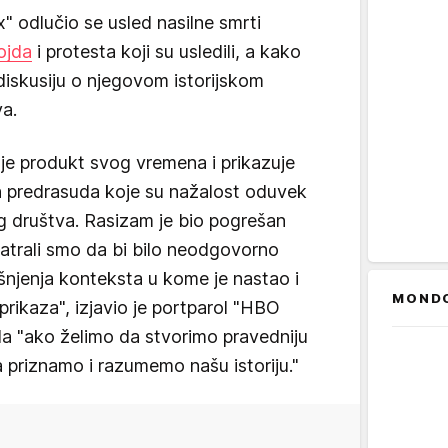
 odlučio se usled nasilne smrti
ojda
i protesta koji su usledili, a kako
uz diskusiju o njegovom istorijskom
va.
 je produkt svog vremena i prikazuje
kih predrasuda koje su nažalost oduvek
og društva. Rasizam je bio pogrešan
matrali smo da bi bilo neodgovorno
ašnjenja konteksta u kome je nastao i
MOND
prikaza", izjavio je portparol "HBO
da "ako želimo da stvorimo pravedniju
priznamo i razumemo našu istoriju."