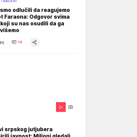
 TRAČEVI
smo odlučili da reagujemo
ot Faraona: Odgovor svima
koji su nas osudili da ga
višemo
uj
14
i srpskog jutjubera
rili javnost: Milioni gledali