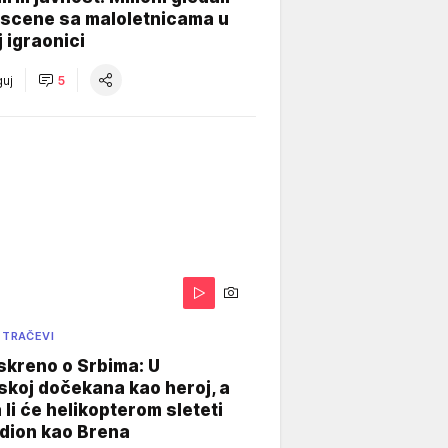
 scene sa maloletnicama u
j igraonici
uj
5
 TRAČEVI
skreno o Srbima: U
koj dočekana kao heroj, a
 li će helikopterom sleteti
dion kao Brena