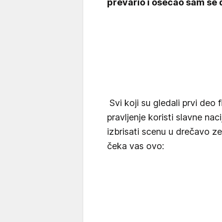
prevario i osećao sam se 
Svi koji su gledali prvi deo
pravljenje koristi slavne na
izbrisati scenu u drečavo z
čeka vas ovo: