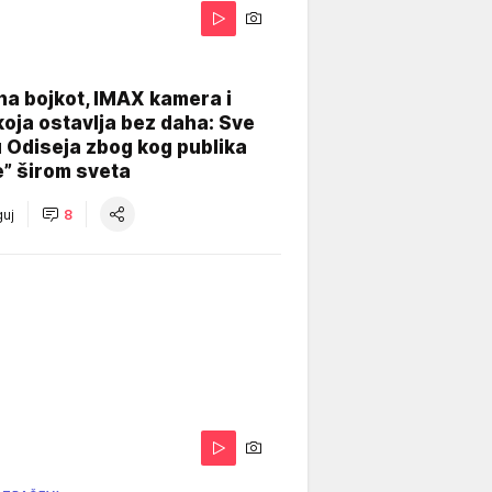
na bojkot, IMAX kamera i
koja ostavlja bez daha: Sve
u Odiseja zbog kog publika
e” širom sveta
uj
8