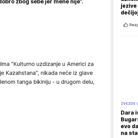
dobro zbog sebe jer mene nije”.
jezive
dečijo
Reag
 filma "Кulturno uzdizanje u Americi za
cije Kazahstana", nikada neće iz glave
elenom tanga bikiniju - u drugom delu,
ZVEZDE I
Dara i
Bugars
evo da
na sta