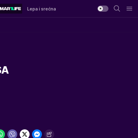
Lepa i srećna
SA