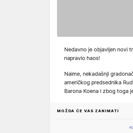
Nedavno je objavljen novi tr
napravio haos!
Naime, nekadašnji gradonače
američkog predsednika Rudi 
Barona Koena i zbog toga je
MOŽDA ĆE VAS ZANIMATI
F