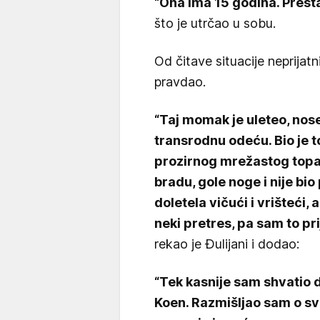
“Ona ima 15 godina. Presta
što je utrčao u sobu.
Od čitave situacije neprijatni
pravdao.
“Taj momak je uleteo, nose
transrodnu odeću. Bio je to
prozirnog mrežastog topa,
bradu, gole noge i nije bi
doletela vičući i vrišteći, 
neki pretres, pa sam to pri
rekao je Đulijani i dodao:
“Tek kasnije sam shvatio d
Koen. Razmišljao sam o sv