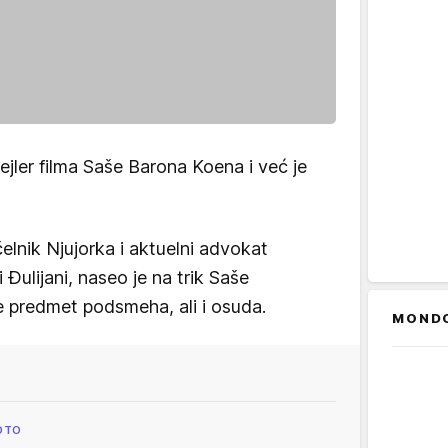
ejler filma Saše Barona Koena i već je
lnik Njujorka i aktuelni advokat
Đulijani, naseo je na trik Saše
 predmet podsmeha, ali i osuda.
MOND
OTO