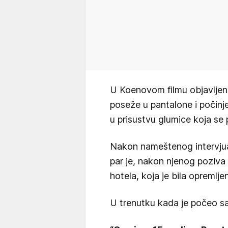
U Koenovom filmu objavljeno
poseže u pantalone i počinje
u prisustvu glumice koja se
Nakon nameštenog intervjua
par je, nakon njenog poziva
hotela, koja je bila opreml
U trenutku kada je počeo sa