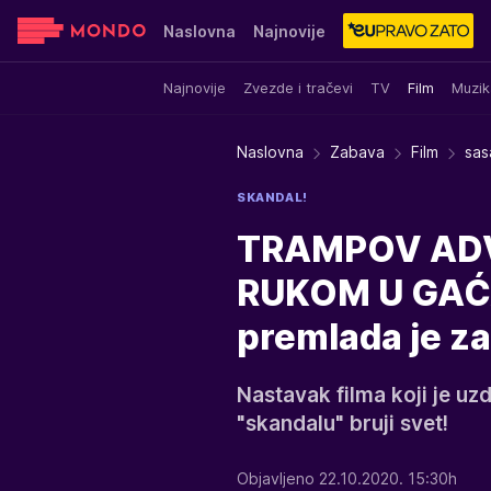
Naslovna
Najnovije
Najnovije
Zvezde i tračevi
TV
Film
Muzik
Sensa
Stvar ukusa
Yumama
Naslovna
Zabava
Film
sas
SKANDAL!
TRAMPOV ADV
RUKOM U GAĆA
premlada je za
Nastavak filma koji je u
"skandalu" bruji svet!
Objavljeno 22.10.2020. 15:30h