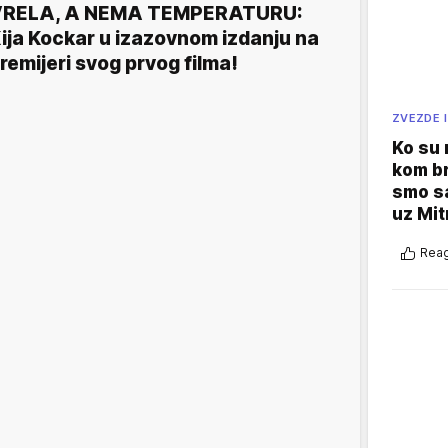
VRELA, A NEMA TEMPERATURU:
ija Kockar u izazovnom izdanju na
remijeri svog prvog filma!
ZVEZDE I
Ko su
kom br
smo sa
uz Mit
Reag