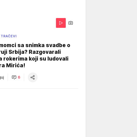
 TRAČEVI
 momci sa snimka svadbe o
uji Srbija? Razgovarali
 rokerima koji su ludovali
ra Mirića!
uj
6