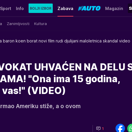
Sport
Info
Zabava
Magazin
a
Zanimljivosti
Kultura
a baron koen borat novi film rudi djulijani maloletnica skandal video
OKAT UHVAĆEN NA DELU 
MA! "Ona ima 15 godina,
 vas!" (VIDEO)
zdrmao Ameriku stiže, a o ovom
1