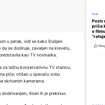
FILM
Poziv 
priča 
o film
“ratuj
m u petak, vidi se kako Đulijani
Reag
 da se dodiruje, zavaljen na krevetu,
 predstavila kao TV novinarka.
 za lažnu konzervativnu TV stanicu,
 na piće, otišao u spavaću sobu
jena skrivenim kamerama.
 dodirivanjem, Koen ih je prekinuo.