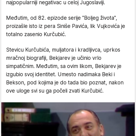
najpopularniji negativac u celoj Jugoslaviji.
Međutim, od 82. epizode serije "Boljeg života",
proizašle isto iz pera Siniše Pavića, lik Vujkovića je
totalno zasenio Kurčubić.
Stevicu Kurčubića, muljatora i kradljivca, uprkos
mračnoj biografiji, Bekjarev je učinio vrlo
simpatičnim. Međutim, sa ovim likom, Bekjarev je
izgubio svoj identitet. Umesto nadimaka Beki i
Bekson, pod kojima je do tada bio poznat, nakon
ove uloge svi su ga počeli zvati Kurčubić.