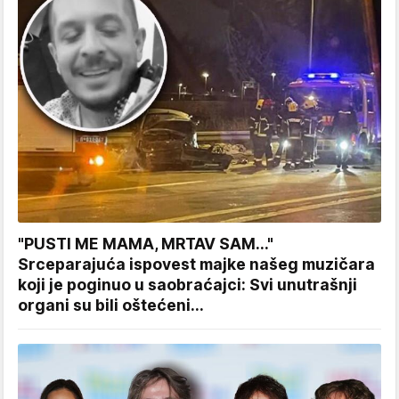
"PUSTI ME MAMA, MRTAV SAM..."
Srceparajuća ispovest majke našeg muzičara
koji je poginuo u saobraćajci: Svi unutrašnji
organi su bili oštećeni...