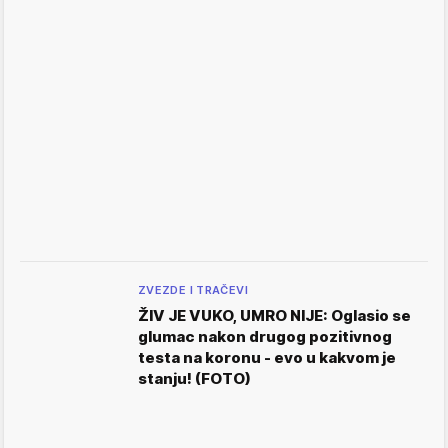
ZVEZDE I TRAČEVI
ŽIV JE VUKO, UMRO NIJE: Oglasio se
glumac nakon drugog pozitivnog
testa na koronu - evo u kakvom je
stanju! (FOTO)