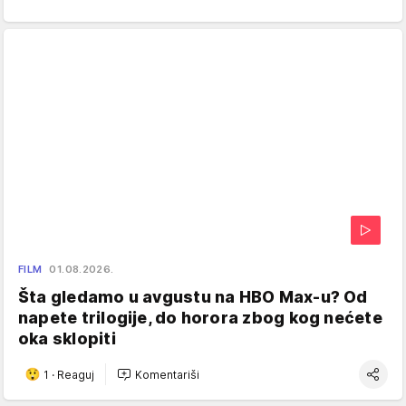
FILM
01.08.2026.
Šta gledamo u avgustu na HBO Max-u? Od
napete trilogije, do horora zbog kog nećete
oka sklopiti
1
·
Reaguj
Komentariši