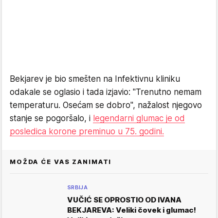
Bekjarev je bio smešten na Infektivnu kliniku
odakale se oglasio i tada izjavio:
"Trenutno nemam
temperaturu. Osećam se dobro", nažalost njegovo
stanje se pogoršalo, i
legendarni glumac je od
posledica korone preminuo u 75. godini.
MOŽDA ĆE VAS ZANIMATI
SRBIJA
VUČIĆ SE OPROSTIO OD IVANA
BEKJAREVA: Veliki čovek i glumac!