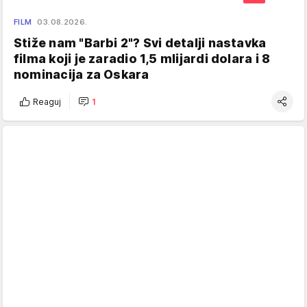
FILM
03.08.2026.
Stiže nam "Barbi 2"? Svi detalji nastavka
filma koji je zaradio 1,5 mlijardi dolara i 8
nominacija za Oskara
Reaguj
1