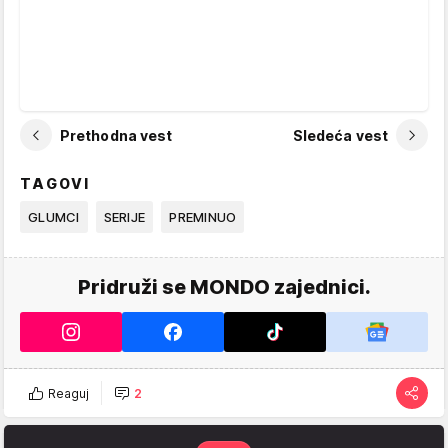
Prethodna vest
Sledeća vest
TAGOVI
GLUMCI
SERIJE
PREMINUO
Pridruži se MONDO zajednici.
Reaguj
2