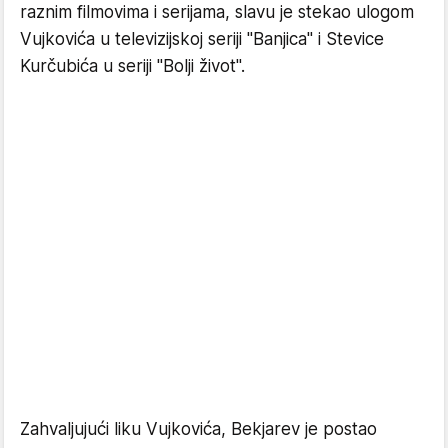
raznim filmovima i serijama, slavu je stekao ulogom
Vujkovića u televizijskoj seriji "Banjica" i Stevice
Kurčubića u seriji "Bolji život".
Zahvaljujući liku Vujkovića, Bekjarev je postao