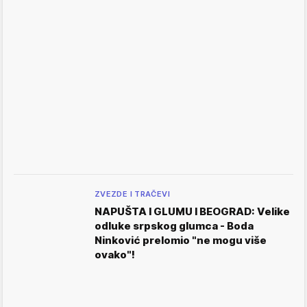
ZVEZDE I TRAČEVI
NAPUŠTA I GLUMU I BEOGRAD: Velike
odluke srpskog glumca - Boda
Ninković prelomio "ne mogu više
ovako"!