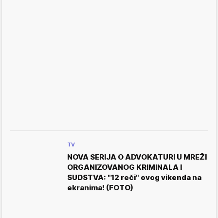
TV
NOVA SERIJA O ADVOKATURI U MREŽI
ORGANIZOVANOG KRIMINALA I
SUDSTVA: "12 reči" ovog vikenda na
ekranima! (FOTO)