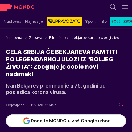
Naslovna
Najnovije
Sport
Info
Naslovna
Zabava
Film
ivan bekjarev kurcubic bolji zivot
CELA SRBIJA ĆE BEKJAREVA PAMTITI
PO LEGENDARNOJ ULOZI IZ "BOLJEG
ŽIVOTA": Zbog nje je dobio novi
nadimak!
Ivan Bekjarev preminuo je u 75. godini od
posledica korona virusa.
Objavljeno 16.11.2020. 21:45h
2
Dodajte MONDO u vaš Google izbor