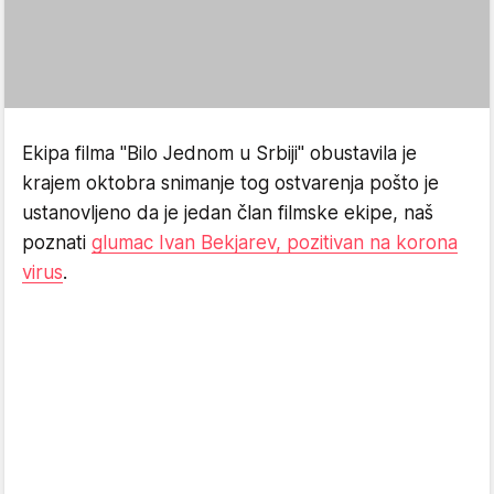
Ekipa filma "Bilo Jednom u Srbiji" obustavila je
krajem oktobra snimanje tog ostvarenja pošto je
ustanovljeno da je jedan član filmske ekipe, naš
poznati
glumac Ivan Bekjarev, pozitivan na korona
virus
.