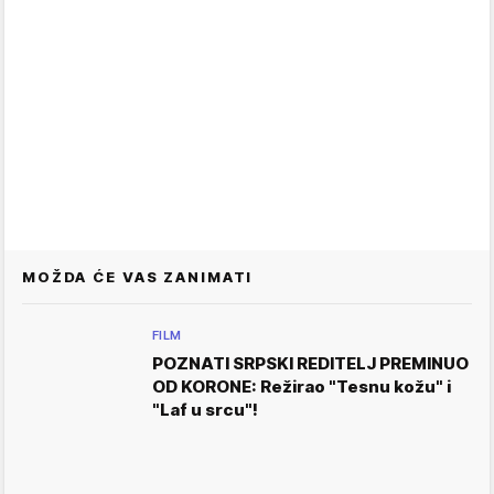
MOŽDA ĆE VAS ZANIMATI
FILM
POZNATI SRPSKI REDITELJ PREMINUO
OD KORONE: Režirao "Tesnu kožu" i
"Laf u srcu"!