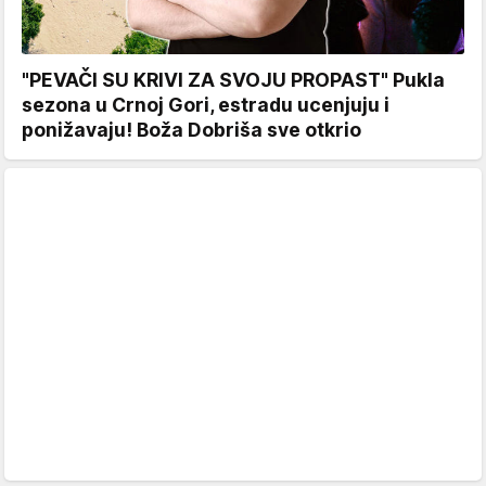
"PEVAČI SU KRIVI ZA SVOJU PROPAST" Pukla
sezona u Crnoj Gori, estradu ucenjuju i
ponižavaju! Boža Dobriša sve otkrio