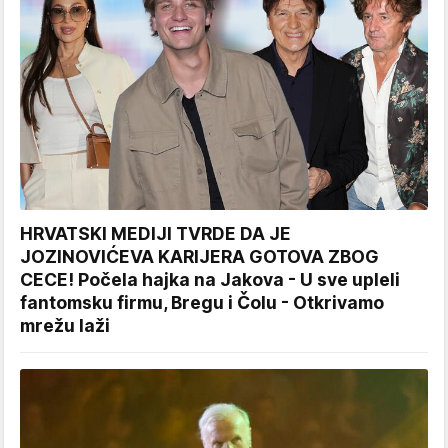
HRVATSKI MEDIJI TVRDE DA JE
JOZINOVIĆEVA KARIJERA GOTOVA ZBOG
CECE! Počela hajka na Jakova - U sve upleli
fantomsku firmu, Bregu i Čolu - Otkrivamo
mrežu laži