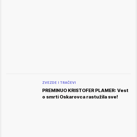
ZVEZDE I TRAČEVI
PREMINUO KRISTOFER PLAMER: Vest
o smrti Oskarovca rastužila sve!