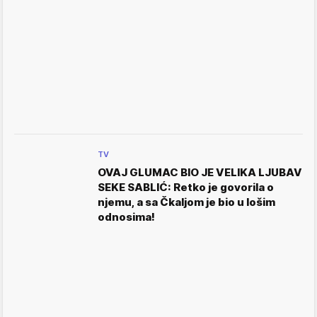
TV
OVAJ GLUMAC BIO JE VELIKA LJUBAV
SEKE SABLIĆ: Retko je govorila o
njemu, a sa Čkaljom je bio u lošim
odnosima!