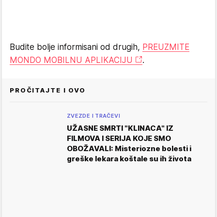
Budite bolje informisani od drugih,
PREUZMITE
MONDO MOBILNU APLIKACIJU
.
PROČITAJTE I OVO
ZVEZDE I TRAČEVI
UŽASNE SMRTI "KLINACA" IZ
FILMOVA I SERIJA KOJE SMO
OBOŽAVALI: Misteriozne bolesti i
greške lekara koštale su ih života