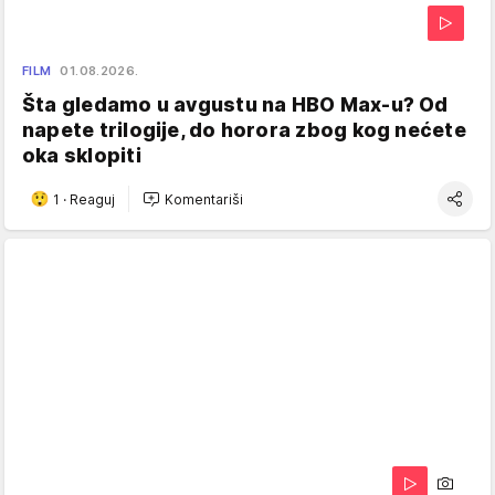
FILM
01.08.2026.
Šta gledamo u avgustu na HBO Max-u? Od
napete trilogije, do horora zbog kog nećete
oka sklopiti
1
·
Reaguj
Komentariši