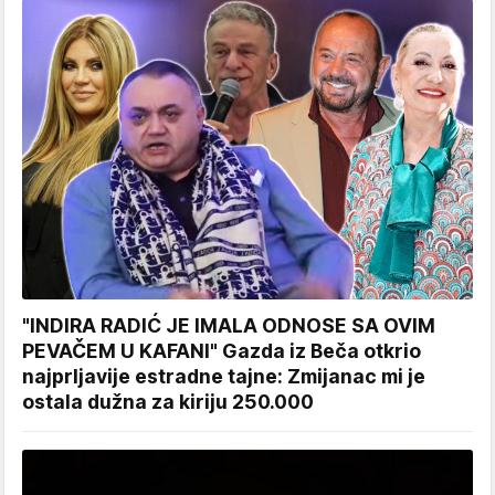
"INDIRA RADIĆ JE IMALA ODNOSE SA OVIM
PEVAČEM U KAFANI" Gazda iz Beča otkrio
najprljavije estradne tajne: Zmijanac mi je
ostala dužna za kiriju 250.000