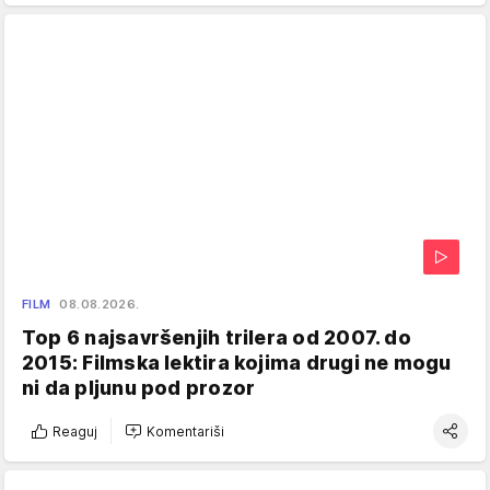
FILM
08.08.2026.
Top 6 najsavršenjih trilera od 2007. do
2015: Filmska lektira kojima drugi ne mogu
ni da pljunu pod prozor
Reaguj
Komentariši