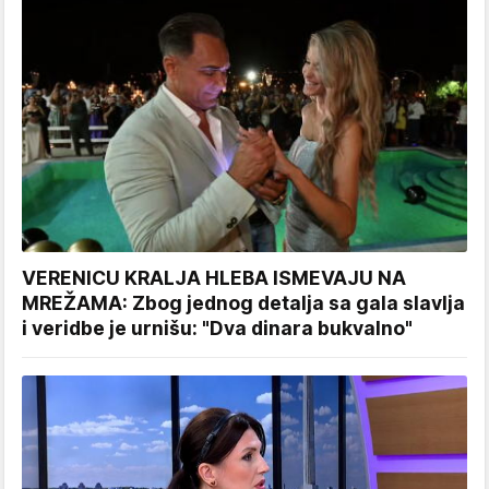
VERENICU KRALJA HLEBA ISMEVAJU NA
MREŽAMA: Zbog jednog detalja sa gala slavlja
i veridbe je urnišu: "Dva dinara bukvalno"