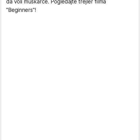
da voli muškarce. Pogledajte trejler filma
"Beginners"!