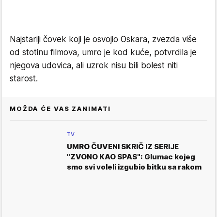
Najstariji čovek koji je osvojio Oskara, zvezda više
od stotinu filmova, umro je kod kuće, potvrdila je
njegova udovica, ali uzrok nisu bili bolest niti
starost.
MOŽDA ĆE VAS ZANIMATI
TV
UMRO ČUVENI SKRIČ IZ SERIJE
"ZVONO KAO SPAS": Glumac kojeg
smo svi voleli izgubio bitku sa rakom