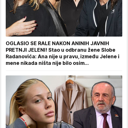
OGLASIO SE RALE NAKON ANINIH JAVNIH
PRETNJI JELENI! Stao u odbranu žene Slobe
Radanovića: Ana nije u pravu, između Jelene i
mene nikada ništa nije bilo osim...