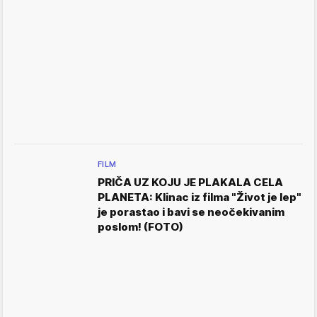
FILM
PRIČA UZ KOJU JE PLAKALA CELA
PLANETA: Klinac iz filma "Život je lep"
je porastao i bavi se neočekivanim
poslom! (FOTO)