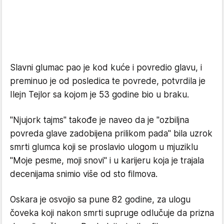
Slavni glumac pao je kod kuće i povredio glavu, i
preminuo je od posledica te povrede, potvrdila je
Ilejn Tejlor sa kojom je 53 godine bio u braku.
"Njujork tajms" takođe je naveo da je "ozbiljna
povreda glave zadobijena prilikom pada" bila uzrok
smrti glumca koji se proslavio ulogom u mjuziklu
"Moje pesme, moji snovi" i u karijeru koja je trajala
decenijama snimio više od sto filmova.
Oskara je osvojio sa pune 82 godine, za ulogu
čoveka koji nakon smrti supruge odlučuje da prizna