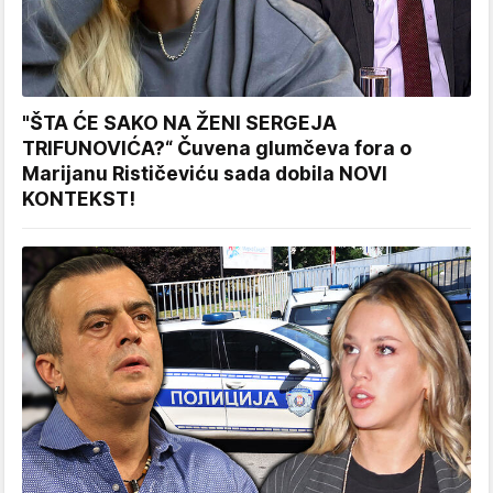
"ŠTA ĆE SAKO NA ŽENI SERGEJA
TRIFUNOVIĆA?“ Čuvena glumčeva fora o
Marijanu Rističeviću sada dobila NOVI
KONTEKST!