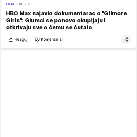
FILM
PRE 2 H
HBO Max najavio dokumentarac o "Gilmore
Girls": Glumci se ponovo okupljaju i
otkrivaju sve o čemu se ćutalo
Reaguj
Komentariši