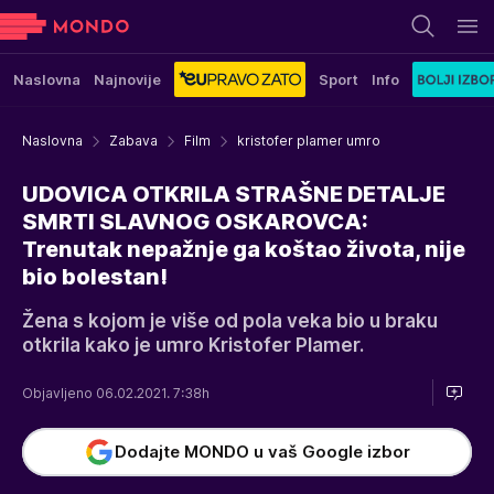
Naslovna
Najnovije
Sport
Info
Naslovna
Zabava
Film
kristofer plamer umro
UDOVICA OTKRILA STRAŠNE DETALJE
SMRTI SLAVNOG OSKAROVCA:
Trenutak nepažnje ga koštao života, nije
bio bolestan!
Žena s kojom je više od pola veka bio u braku
otkrila kako je umro Kristofer Plamer.
Objavljeno 06.02.2021. 7:38h
Dodajte MONDO u vaš Google izbor