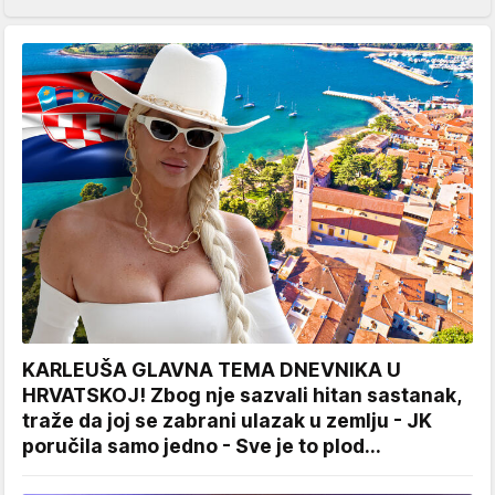
KARLEUŠA GLAVNA TEMA DNEVNIKA U
HRVATSKOJ! Zbog nje sazvali hitan sastanak,
traže da joj se zabrani ulazak u zemlju - JK
poručila samo jedno - Sve je to plod...