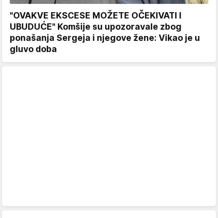
"OVAKVE EKSCESE MOŽETE OČEKIVATI I
UBUDUĆE" Komšije su upozoravale zbog
ponašanja Sergeja i njegove žene: Vikao je u
gluvo doba