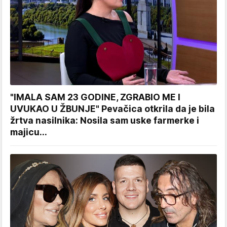
"IMALA SAM 23 GODINE, ZGRABIO ME I
UVUKAO U ŽBUNJE" Pevačica otkrila da je bila
žrtva nasilnika: Nosila sam uske farmerke i
majicu...