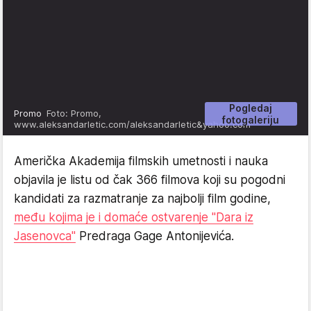
Pogledaj
Promo
Foto: Promo,
fotogaleriju
www.aleksandarletic.com/aleksandarletic&yahoo.com
Američka Akademija filmskih umetnosti i nauka
objavila je listu od čak 366 filmova koji su pogodni
kandidati za razmatranje za najbolji film godine,
među kojima je i domaće ostvarenje "Dara iz
Jasenovca"
Predraga Gage Antonijevića.