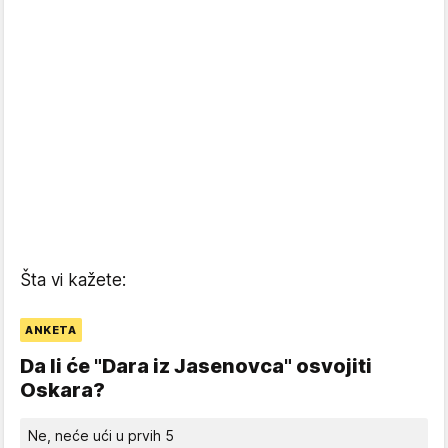
Šta vi kažete:
ANKETA
Da li će "Dara iz Jasenovca" osvojiti
Oskara?
Ne, neće ući u prvih 5