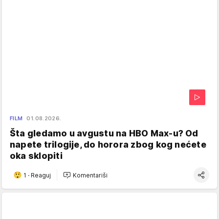
FILM
01.08.2026.
Šta gledamo u avgustu na HBO Max-u? Od
napete trilogije, do horora zbog kog nećete
oka sklopiti
1
·
Reaguj
Komentariši