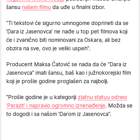
šansu
našem filmu
da uđe u finalni izbor.
"Ti tekstovi će sigurno umnogome doprineti da se
'Dara iz Jasenovca' ne nađe u top pet filmova koji
će i zvanično biti nominovani za Oskara, ali bez
obzira na sve, ovo je veliki uspeh".
Producent Maksa Ćatović se nada da će "Dara iz
Jasenovca" imati šansu, baš kao i južnokorejski film
koji je prošle godine proglašen za najbolji.
"Prošle godine je u kategoriji
zlatnu statuu odneo
'Parazit' i napravio ogromno iznenađenje
. Možda se
to dogodi i sa našom 'Darom iz Jasenovca".