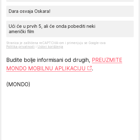
Dara osvaja Oskara!
Ući će u prvih 5, ali će onda pobediti neki
američki film
Stranica je zaštićena reCAPTCHA–om i primenjuju se Google-ova
Politika privatnosti
i
Uslovi korišćenja
Budite bolje informisani od drugih,
PREUZMITE
MONDO MOBILNU APLIKACIJU
.
(MONDO)