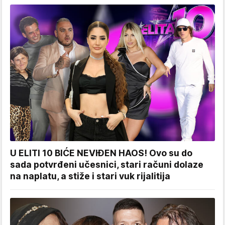
U ELITI 10 BIĆE NEVIĐEN HAOS! Ovo su do
sada potvrđeni učesnici, stari računi dolaze
na naplatu, a stiže i stari vuk rijalitija