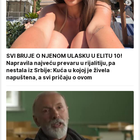
SVI BRUJE O NJENOM ULASKU U ELITU 10!
Napravila najveću prevaru u rijalitiju, pa
nestala iz Srbije: Kuća u kojoj je živela
napuštena, a svi pričaju o ovom