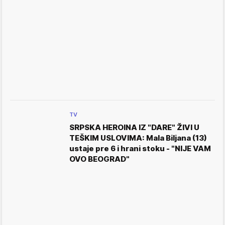
TV
SRPSKA HEROINA IZ "DARE" ŽIVI U
TEŠKIM USLOVIMA: Mala Biljana (13)
ustaje pre 6 i hrani stoku - "NIJE VAM
OVO BEOGRAD"