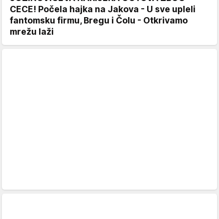
CECE! Počela hajka na Jakova - U sve upleli
fantomsku firmu, Bregu i Čolu - Otkrivamo
mrežu laži