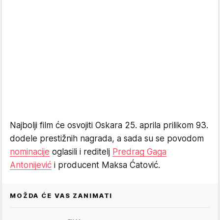
Najbolji film će osvojiti Oskara 25. aprila prilikom 93.
dodele prestižnih nagrada, a sada su se povodom
nominacije
oglasili i reditelj
Predrag Gaga
Antonijević
i producent Maksa Ćatović.
MOŽDA ĆE VAS ZANIMATI