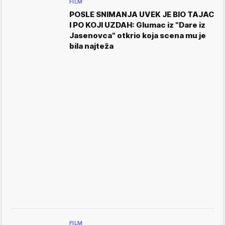
FILM
POSLE SNIMANJA UVEK JE BIO TAJAC
I PO KOJI UZDAH: Glumac iz "Dare iz
Jasenovca" otkrio koja scena mu je
bila najteža
FILM