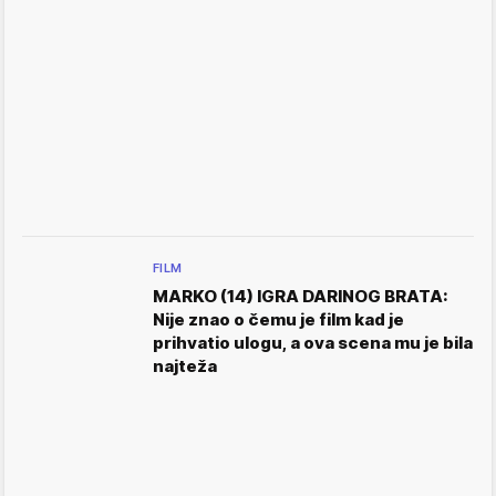
FILM
MARKO (14) IGRA DARINOG BRATA:
Nije znao o čemu je film kad je
prihvatio ulogu, a ova scena mu je bila
najteža