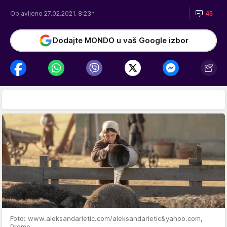
Objavljeno 27.02.2021. 8:23h
45
Dodajte MONDO u vaš Google izbor
Foto: www.aleksandarletic.com/aleksandarletic&yahoo.com,
Promo