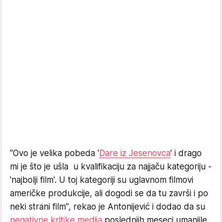
"Ovo je velika pobeda '
Dare iz Jesenovca
' i drago
mi je što je ušla u kvalifikaciju za najjaču kategoriju -
'najbolji film'. U toj kategoriji su uglavnom filmovi
američke produkcije, ali dogodi se da tu završi i po
neki strani film", rekao je Antonijević i dodao da su
negativne kritike medija
poslednjih meseci umanjile