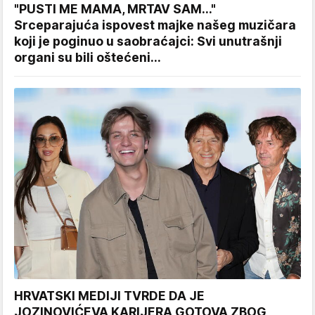
"PUSTI ME MAMA, MRTAV SAM..."
Srceparajuća ispovest majke našeg muzičara
koji je poginuo u saobraćajci: Svi unutrašnji
organi su bili oštećeni...
HRVATSKI MEDIJI TVRDE DA JE
JOZINOVIĆEVA KARIJERA GOTOVA ZBOG