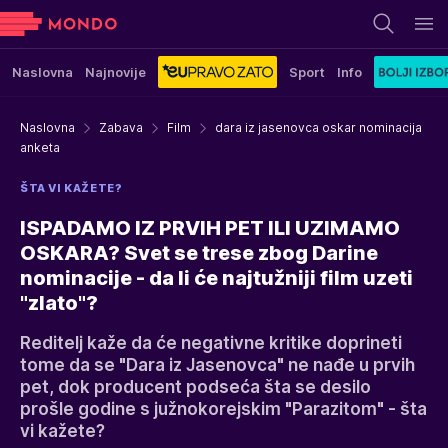
Naslovna
Najnovije
Sport
Info
Naslovna
Zabava
Film
dara iz jasenovca oskar nominacija
anketa
ŠTA VI KAŽETE?
ISPADAMO IZ PRVIH PET ILI UZIMAMO
OSKARA? Svet se trese zbog Darine
nominacije - da li će najtužniji film uzeti
"zlato"?
Reditelj kaže da će negativne kritike doprineti
tome da se "Dara iz Jasenovca" ne nađe u prvih
pet, dok producent podseća šta se desilo
prošle godine s južnokorejskim "Parazitom" - šta
vi kažete?