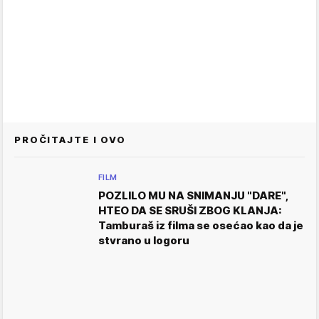
PROČITAJTE I OVO
FILM
POZLILO MU NA SNIMANJU "DARE",
HTEO DA SE SRUŠI ZBOG KLANJA:
Tamburaš iz filma se osećao kao da je
stvrano u logoru