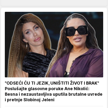
"ODSEĆI ĆU TI JEZIK, UNIŠTITI ŽIVOT I BRAK"
Poslušajte glasovne poruke Ane Nikolić:
Besna i nezaustavljiva uputila brutalne uvrede
i pretnje Slobinoj Jeleni