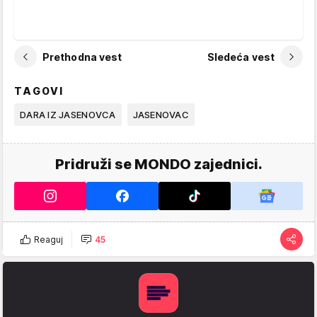
Prethodna vest
Sledeća vest
TAGOVI
DARA IZ JASENOVCA
JASENOVAC
Pridruži se MONDO zajednici.
Reaguj
45