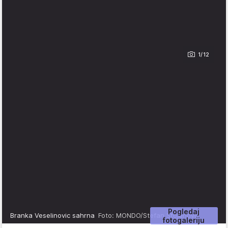
1/12
Pogledaj
Branka Veselinovic sahrna
Foto: MONDO/Stefan Stojanovć
fotogaleriju