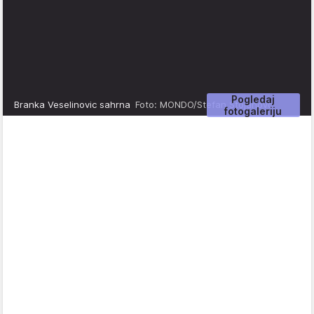
Pogledaj
Branka Veselinovic sahrna
Foto: MONDO/Stefan Stojanovć
fotogaleriju