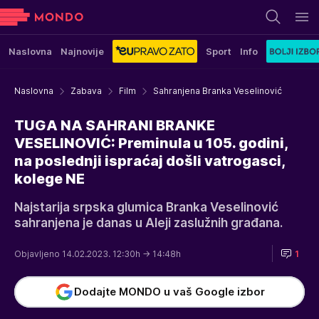
Naslovna
Najnovije
Sport
Info
Naslovna
Zabava
Film
Sahranjena Branka Veselinović
TUGA NA SAHRANI BRANKE
VESELINOVIĆ: Preminula u 105. godini,
na poslednji ispraćaj došli vatrogasci,
kolege NE
Najstarija srpska glumica Branka Veselinović
sahranjena je danas u Aleji zaslužnih građana.
Objavljeno 14.02.2023. 12:30h
→ 14:48h
1
Dodajte MONDO u vaš Google izbor