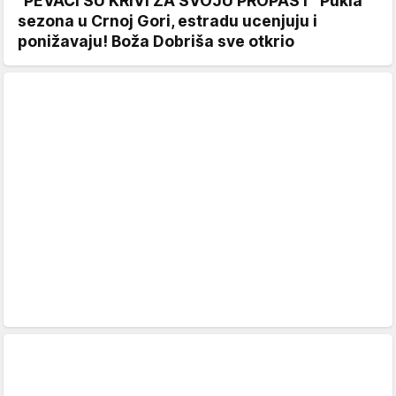
"PEVAČI SU KRIVI ZA SVOJU PROPAST" Pukla
sezona u Crnoj Gori, estradu ucenjuju i
ponižavaju! Boža Dobriša sve otkrio