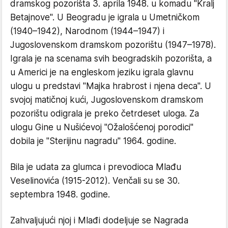
dramskog pozorišta 3. aprila 1948. u komadu "Kralj
Betajnove". U Beogradu je igrala u Umetničkom
(1940–1942), Narodnom (1944–1947) i
Jugoslovenskom dramskom pozorištu (1947–1978).
Igrala je na scenama svih beogradskih pozorišta, a
u Americi je na engleskom jeziku igrala glavnu
ulogu u predstavi "Majka hrabrost i njena deca". U
svojoj matičnoj kući, Jugoslovenskom dramskom
pozorištu odigrala je preko četrdeset uloga. Za
ulogu Gine u Nušićevoj "Ožalošćenoj porodici"
dobila je "Sterijinu nagradu" 1964. godine.
Bila je udata za glumca i prevodioca Mlađu
Veselinovića (1915-2012). Venčali su se 30.
septembra 1948. godine.
Zahvaljujući njoj i Mlađi dodeljuje se Nagrada