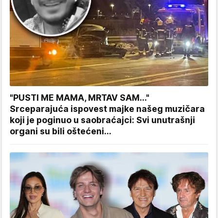
"PUSTI ME MAMA, MRTAV SAM..."
Srceparajuća ispovest majke našeg muzičara
koji je poginuo u saobraćajci: Svi unutrašnji
organi su bili oštećeni...