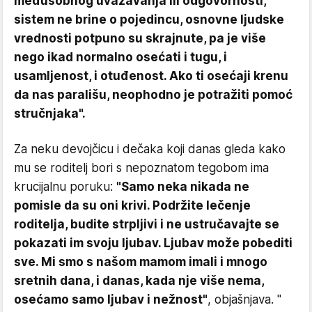
međusobnog uvažavanja ili odgovornosti,
sistem ne brine o pojedincu, osnovne ljudske
vrednosti potpuno su skrajnute, pa je više
nego ikad normalno osećati i tugu, i
usamljenost, i otuđenost. Ako ti osećaji krenu
da nas parališu, neophodno je potražiti pomoć
stručnjaka".
Za neku devojčicu i dečaka koji danas gleda kako
mu se roditelj bori s nepoznatom tegobom ima
krucijalnu poruku:
"Samo neka nikada ne
pomisle da su oni krivi. Podržite lečenje
roditelja, budite strpljivi i ne ustručavajte se
pokazati im svoju ljubav. Ljubav može pobediti
sve. Mi smo s našom mamom imali i mnogo
sretnih dana, i danas, kada nje više nema,
osećamo samo ljubav i nežnost"
, objašnjava. "