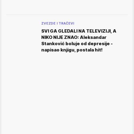
ZVEZDE I TRAČEVI
SVI GA GLEDALI NA TELEVIZIJI, A
NIKO NIJE ZNAO: Aleksandar
Stanković boluje od depresije -
napisao knjigu, postala hit!