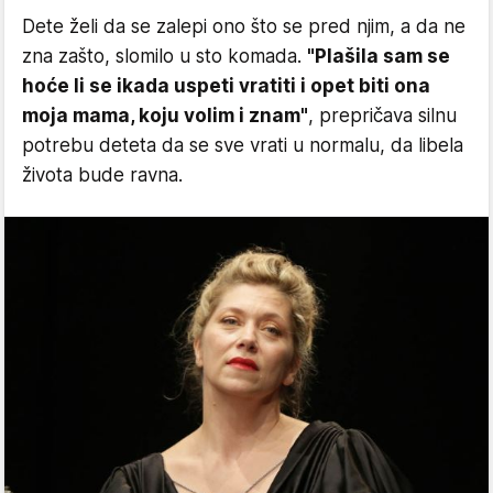
Dete želi da se zalepi ono što se pred njim, a da ne
zna zašto, slomilo u sto komada.
"Plašila sam se
hoće li se ikada uspeti vratiti i opet biti ona
moja mama, koju volim i znam"
, prepričava silnu
potrebu deteta da se sve vrati u normalu, da libela
života bude ravna.