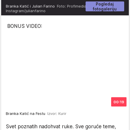
Pogledaj
Branka Katić i Julian Farino
Foto: Profimedia,
fotogaleriju
Instagram/julianfarino
BONUS VIDEO:
00:19
Branka Katić na Festu
Izvor: Kurir
Svet poznatih nadohvat ruke. Sve goruće teme,