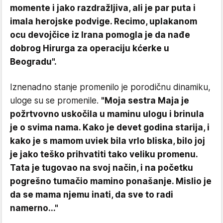
momente i jako razdražljiva, ali je par puta i
imala herojske podvige. Recimo, uplakanom
ocu devojčice iz Irana pomogla je da nađe
dobrog Hirurga za operaciju kćerke u
Beogradu".
Iznenadno stanje promenilo je porodičnu dinamiku,
uloge su se promenile.
"Moja sestra Maja je
požrtvovno uskočila u maminu ulogu i brinula
je o svima nama. Kako je devet godina starija, i
kako je s mamom uviek bila vrlo bliska, bilo joj
je jako teško prihvatiti tako veliku promenu.
Tata je tugovao na svoj način, i na početku
pogrešno tumačio mamino ponašanje. Mislio je
da se mama njemu inati, da sve to radi
namerno..."