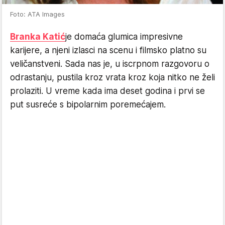
Foto: ATA Images
Branka Katić
je domaća glumica impresivne
karijere, a njeni izlasci na scenu i filmsko platno su
veličanstveni. Sada nas je, u iscrpnom razgovoru o
odrastanju, pustila kroz vrata kroz koja nitko ne želi
prolaziti. U vreme kada ima deset godina i prvi se
put susreće s bipolarnim poremećajem.