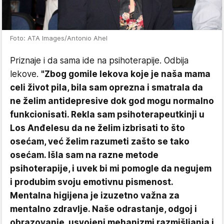
Foto: ATA Images/Antonio Ahel
Priznaje i da sama ide na psihoterapije. Odbija
lekove.
"Zbog gomile lekova koje je naša mama
celi život pila, bila sam oprezna i smatrala da
ne želim antidepresive dok god mogu normalno
funkcionisati. Rekla sam psihoterapeutkinji u
Los Anđelesu da ne želim izbrisati to što
osećam, već želim razumeti zašto se tako
osećam. Išla sam na razne metode
psihoterapije, i uvek bi mi pomogle da negujem
i produbim svoju emotivnu pismenost.
Mentalna higijena je izuzetno važna za
mentalno zdravlje. Naše odrastanje, odgoj i
obrazovanje, usvojeni mehanizmi razmišljanja i