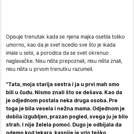
Opisuje trenutak kada se njena majka osetila toliko
umorno, kao da je svet iscedio sve što je ikada
imala u sebi, a porodica da se svet okrenuo
naglavačke. Nisu ništa prepoznali, nisu ništa znali,
nisu ništa u prvom trenutku razumeli.
"Tata, moja starija sestra i ja u prvi mah smo
bili u čudu. Nismo znali što se dešava. Kao da
je odjednom postala neka druga osoba. Pre
toga je bila vesela i nežna mama. Odjednom je
dobila izgubljen, prazan pogled, svega ju je bilo
strah. I nije želela pomoć. Dugo je odbijala da
odemo kod lekara, kasnije je vrlo teško