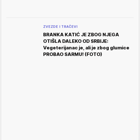
ZVEZDE I TRAČEVI
BRANKA KATIĆ JE ZBOG NJEGA
OTIŠLA DALEKO OD SRBIJE:
Vegeterijanac je, ali je zbog glumice
PROBAO SARMU! (FOTO)