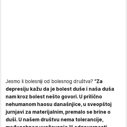
Jesmo li bolesniji od bolesnog društva?
"Za
depresiju kažu da je bolest duše i naša duša
nam kroz bolest nešto govori. U prilično
nehumanom haosu današnjice, u sveopštoj
jurnjavi za materijalnim, premalo se brine o
duši. U našem društvu nema tolerancije,