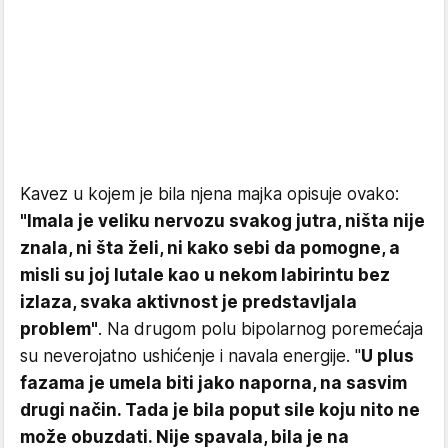
Kavez u kojem je bila njena majka opisuje ovako:
"Imala je veliku nervozu svakog jutra, ništa nije
znala, ni šta želi, ni kako sebi da pomogne, a
misli su joj lutale kao u nekom labirintu bez
izlaza, svaka aktivnost je predstavljala
problem"
. Na drugom polu bipolarnog poremećaja
su neverojatno ushićenje i navala energije. "
U plus
fazama je umela biti jako naporna, na sasvim
drugi način. Tada je bila poput sile koju nito ne
može obuzdati. Nije spavala, bila je na