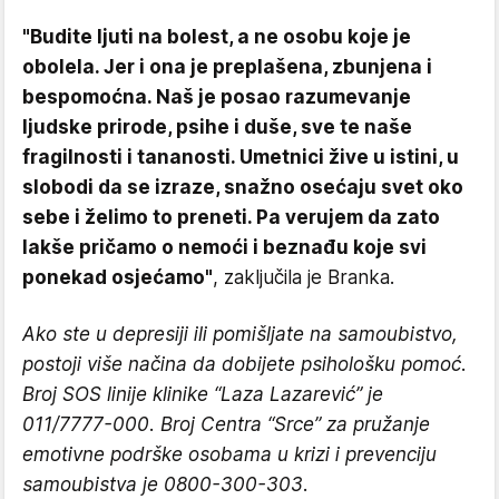
"Budite ljuti na bolest, a ne osobu koje je
obolela. Jer i ona je preplašena, zbunjena i
bespomoćna. Naš je posao razumevanje
ljudske prirode, psihe i duše, sve te naše
fragilnosti i tananosti. Umetnici žive u istini, u
slobodi da se izraze, snažno osećaju svet oko
sebe i želimo to preneti. Pa verujem da zato
lakše pričamo o nemoći i beznađu koje svi
ponekad osjećamo"
, zaključila je Branka.
Ako ste u depresiji ili pomišljate na samoubistvo,
postoji više načina da dobijete psihološku pomoć.
Broj SOS linije klinike “Laza Lazarević” je
011/7777-000. Broj Centra “Srce” za pružanje
emotivne podrške osobama u krizi i prevenciju
samoubistva je 0800-300-303.