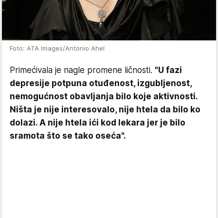
Foto: ATA Images/Antonio Ahel
Primećivala je nagle promene ličnosti.
"U fazi
depresije potpuna otuđenost, izgubljenost,
nemogućnost obavljanja bilo koje aktivnosti.
Ništa je nije interesovalo, nije htela da bilo ko
dolazi. A nije htela ići kod lekara jer je bilo
sramota što se tako oseća".