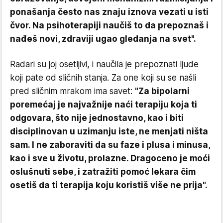
ponašanja često nas znaju iznova vezati u isti
čvor. Na psihoterapiji naučiš to da prepoznaš i
nađeš novi, zdraviji ugao gledanja na svet".
Radari su joj osetljivi, i naučila je prepoznati ljude
koji pate od sličnih stanja. Za one koji su se našli
pred sličnim mrakom ima savet:
"Za bipolarni
poremećaj je najvažnije naći terapiju koja ti
odgovara, što nije jednostavno, kao i biti
disciplinovan u uzimanju iste, ne menjati ništa
sam. I ne zaboraviti da su faze i plusa i minusa,
kao i sve u životu, prolazne. Dragoceno je moći
oslušnuti sebe, i zatražiti pomoć lekara čim
osetiš da ti terapija koju koristiš više ne prija".