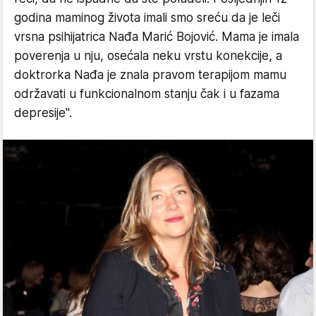
godina maminog života imali smo sreću da je leči
vrsna psihijatrica Nađa Marić Bojović. Mama je imala
poverenja u nju, osećala neku vrstu konekcije, a
doktrorka Nađa je znala pravom terapijom mamu
održavati u funkcionalnom stanju čak i u fazama
depresije".