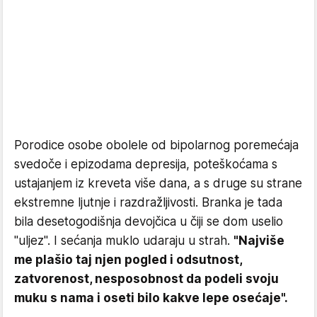
Porodice osobe obolele od bipolarnog poremećaja
svedoče i epizodama depresija, poteškoćama s
ustajanjem iz kreveta više dana, a s druge su strane
ekstremne ljutnje i razdražljivosti. Branka je tada
bila desetogodišnja devojčica u čiji se dom uselio
"uljez". I sećanja muklo udaraju u strah.
"Najviše
me plašio taj njen pogled i odsutnost,
zatvorenost, nesposobnost da podeli svoju
muku s nama i oseti bilo kakve lepe osećaje".