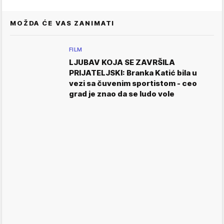
MOŽDA ĆE VAS ZANIMATI
FILM
LJUBAV KOJA SE ZAVRŠILA
PRIJATELJSKI: Branka Katić bila u
vezi sa čuvenim sportistom - ceo
grad je znao da se ludo vole