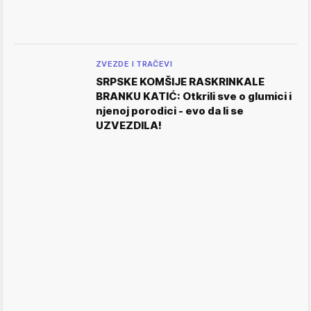
ZVEZDE I TRAČEVI
SRPSKE KOMŠIJE RASKRINKALE
BRANKU KATIĆ: Otkrili sve o glumici i
njenoj porodici - evo da li se
UZVEZDILA!