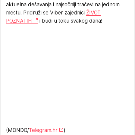
aktuelna dešavanja i najsočniji tračevi na jednom
mestu. Pridruži se Viber zajednici
ŽIVOT
POZNATIH
i budi u toku svakog dana!
(MONDO/
Telegram.hr
)