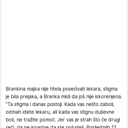
Brankina majka nije htela posećivati lekara, stigma
je bila prejaka, a Branka misli da još nije iskorenjena.
"Ta stigma i danas postoji. Kada vas nešto zaboli,
odmah idete lekaru, ali kada vas stignu duševne
boli, ne tražite pomoć. Jer vas je strah što će drugi
reći, da ne ispadne da ste poludeli. Posljednjih 12