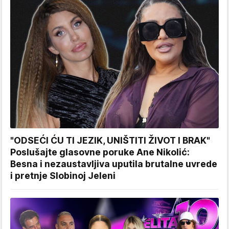
"ODSEĆI ĆU TI JEZIK, UNIŠTITI ŽIVOT I BRAK"
Poslušajte glasovne poruke Ane Nikolić:
Besna i nezaustavljiva uputila brutalne uvrede
i pretnje Slobinoj Jeleni