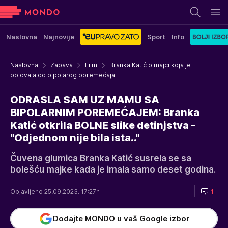
Naslovna
Najnovije
Sport
Info
Naslovna
Zabava
Film
Branka Katić o majci koja je
bolovala od bipolarog poremećaja
ODRASLA SAM UZ MAMU SA
BIPOLARNIM POREMEĆAJEM: Branka
Katić otkrila BOLNE slike detinjstva -
"Odjednom nije bila ista.."
Čuvena glumica Branka Katić susrela se sa
bolešću majke kada je imala samo deset godina.
Objavljeno 25.09.2023. 17:27h
1
Dodajte MONDO u vaš Google izbor