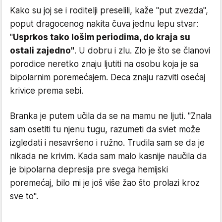
Kako su joj se i roditelji preselili, kaže "put zvezda",
poput dragocenog nakita čuva jednu lepu stvar:
"
Usprkos tako lošim periodima, do kraja su
ostali zajedno"
. U dobru i zlu. Zlo je što se članovi
porodice neretko znaju ljutiti na osobu koja je sa
bipolarnim poremećajem. Deca znaju razviti osećaj
krivice prema sebi.
Branka je putem učila da se na mamu ne ljuti. "Znala
sam osetiti tu njenu tugu, razumeti da sviet može
izgledati i nesavršeno i ružno. Trudila sam se da je
nikada ne krivim. Kada sam malo kasnije naučila da
je bipolarna depresija pre svega hemijski
poremećaj, bilo mi je još više žao što prolazi kroz
sve to".