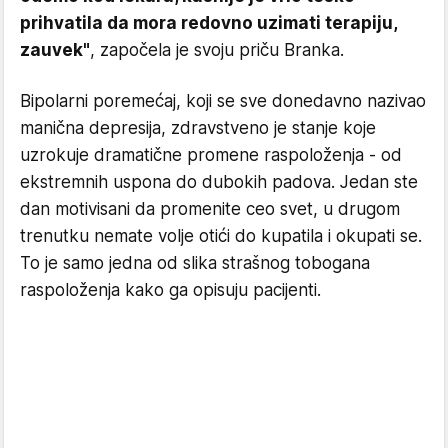
prihvatila da mora redovno uzimati terapiju,
zauvek"
, započela je svoju priču Branka.
Bipolarni poremećaj, koji se sve donedavno nazivao
manična depresija, zdravstveno je stanje koje
uzrokuje dramatične promene raspoloženja - od
ekstremnih uspona do dubokih padova. Jedan ste
dan motivisani da promenite ceo svet, u drugom
trenutku nemate volje otići do kupatila i okupati se.
To je samo jedna od slika strašnog tobogana
raspoloženja kako ga opisuju pacijenti.