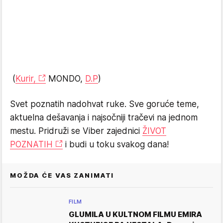
(
Kurir,
MONDO,
D.P
)
Svet poznatih nadohvat ruke. Sve goruće teme,
aktuelna dešavanja i najsočniji tračevi na jednom
mestu. Pridruži se Viber zajednici
ŽIVOT
POZNATIH
i budi u toku svakog dana!
MOŽDA ĆE VAS ZANIMATI
FILM
GLUMILA U KULTNOM FILMU EMIRA