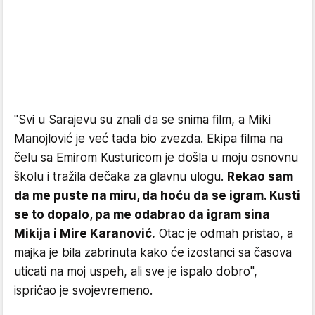
"Svi u Sarajevu su znali da se snima film, a Miki
Manojlović je već tada bio zvezda. Ekipa filma na
čelu sa Emirom Kusturicom je došla u moju osnovnu
školu i tražila dečaka za glavnu ulogu.
Rekao sam
da me puste na miru, da hoću da se igram. Kusti
se to dopalo, pa me odabrao da igram sina
Mikija i Mire Karanović.
Otac je odmah pristao, a
majka je bila zabrinuta kako će izostanci sa časova
uticati na moj uspeh, ali sve je ispalo dobro",
ispričao je svojevremeno.