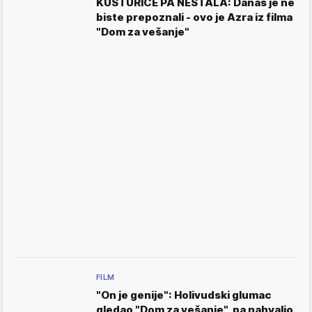
KUSTURICE PA NESTALA: Danas je ne
biste prepoznali - ovo je Azra iz filma
"Dom za vešanje"
FILM
"On je genije": Holivudski glumac
gledao "Dom za vešanje", pa nahvalio