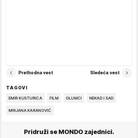
Prethodna vest
Sledeća vest
TAGOVI
EMIR KUSTURICA
FILM
GLUMCI
NEKAD I SAD
MIRJANA KARANOVIĆ
Pridruži se MONDO zajednici.