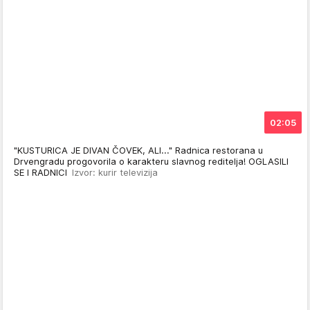
02:05
"KUSTURICA JE DIVAN ČOVEK, ALI..." Radnica restorana u
Drvengradu progovorila o karakteru slavnog reditelja! OGLASILI
SE I RADNICI
Izvor: kurir televizija