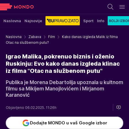
Naslovna
Najnovije
Sport
Info
Naslovna
Zabava
Film
Kako danas izgleda Malik iz filma
Otac na službenom putu?
Igrao Malika, pokrenuo biznis i oženio
Ruskinju: Evo kako danas izgleda klinac
iz filma "Otac na službenom putu"
Publika je Morena Debartolija upoznala u kultnom
filmu sa Mikijem Manojlovićem i Mirjanom
Karanović
Objavljeno 06.02.2025. 11:26h
Dodajte MONDO u vaš Google izbor