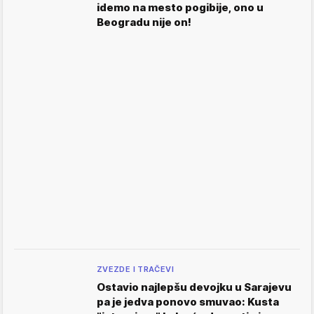
idemo na mesto pogibije, ono u
Beogradu nije on!
ZVEZDE I TRAČEVI
Ostavio najlepšu devojku u Sarajevu
pa je jedva ponovo smuvao: Kusta