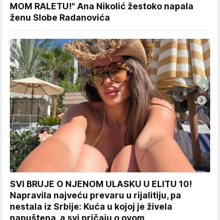
MOM RALETU!" Ana Nikolić žestoko napala
ženu Slobe Radanovića
SVI BRUJE O NJENOM ULASKU U ELITU 10!
Napravila najveću prevaru u rijalitiju, pa
nestala iz Srbije: Kuća u kojoj je živela
napuštena, a svi pričaju o ovom