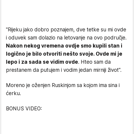
"Rijeku jako dobro poznajem, dve tetke su mi ovde
i oduvek sam dolazio na letovanje na ovo područje.
Nakon nekog vremena ovdje smo kupili stan i
logično je bilo otvoriti nešto svoje. Ovde mi je
lepo i za sada se vidim ovde
. Hteo sam da
prestanem da putujem i vodim jedan mirniji život".
Moreno je oženjen Ruskinjom sa kojom ima sina i
ćerku.
BONUS VIDEO: