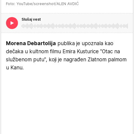
Foto: YouTube/screenshot/ALEN AVDIĆ
Slušaj vest
Morena Debartolija
publika je upoznala kao
dečaka u kultnom filmu Emira Kusturice "Otac na
službenom putu", koji je nagrađen Zlatnom palmom
u Kanu.