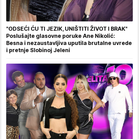
"ODSEĆI ĆU TI JEZIK, UNIŠTITI ŽIVOT I BRAK"
Poslušajte glasovne poruke Ane Nikolić:
Besna i nezaustavljiva uputila brutalne uvrede
i pretnje Slobinoj Jeleni