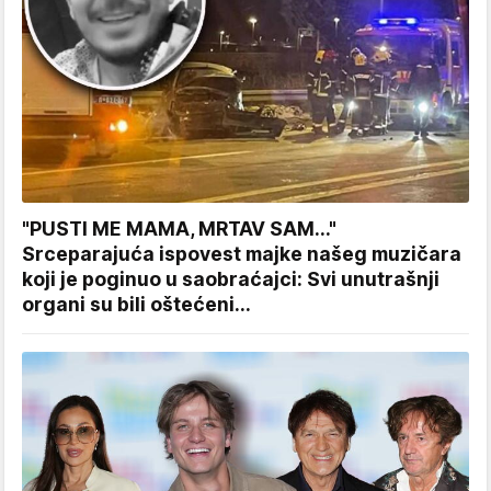
"PUSTI ME MAMA, MRTAV SAM..."
Srceparajuća ispovest majke našeg muzičara
koji je poginuo u saobraćajci: Svi unutrašnji
organi su bili oštećeni...