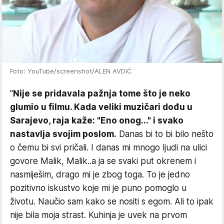
Foto: YouTube/screenshot/ALEN AVDIĆ
"
Nije se pridavala pažnja tome što je neko
glumio u filmu. Kada veliki muzičari dođu u
Sarajevo, raja kaže: "Eno onog..." i svako
nastavlja svojim poslom.
Danas bi to bi bilo nešto
o čemu bi svi pričali. I danas mi mnogo ljudi na ulici
govore Malik, Malik..a ja se svaki put okrenem i
nasmiješim, drago mi je zbog toga. To je jedno
pozitivno iskustvo koje mi je puno pomoglo u
životu. Naučio sam kako se nositi s egom. Ali to ipak
nije bila moja strast. Kuhinja je uvek na prvom