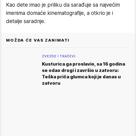
Kao dete imao je priliku da sarađuje sa najvećim
imenima domaće kinematografije, a otkrio je i
detalje saradnje.
MOŽDA ĆE VAS ZANIMATI
ZVEZDE I TRAČEVI
Kusturica ga proslavio, sa 16 godina
se odao drogi i završio u zatvoru:
Teška priča glumca koji je danas u
zatvoru