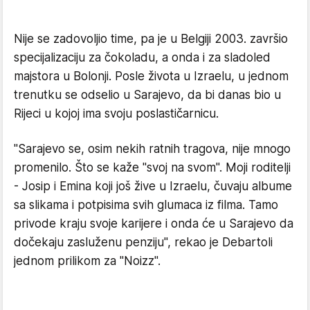
Nije se zadovoljio time, pa je u Belgiji 2003. završio
specijalizaciju za čokoladu, a onda i za sladoled
majstora u Bolonji. Posle života u Izraelu, u jednom
trenutku se odselio u Sarajevo, da bi danas bio u
Rijeci u kojoj ima svoju poslastičarnicu.
"Sarajevo se, osim nekih ratnih tragova, nije mnogo
promenilo. Što se kaže "svoj na svom". Moji roditelji
- Josip i Emina koji još žive u Izraelu, čuvaju albume
sa slikama i potpisima svih glumaca iz filma. Tamo
privode kraju svoje karijere i onda će u Sarajevo da
dočekaju zasluženu penziju", rekao je Debartoli
jednom prilikom za "Noizz".