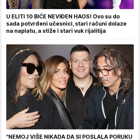
U ELITI 10 BIĆE NEVIĐEN HAOS! Ovo su do
sada potvrđeni učesnici, stari računi dolaze
na naplatu, a stiže i stari vuk rijalitija
"NEMOJ VIŠE NIKADA DA SI POSLALA PORUKU