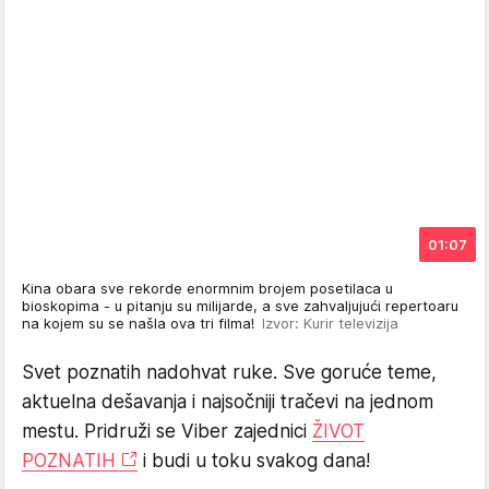
01:07
Kina obara sve rekorde enormnim brojem posetilaca u
bioskopima - u pitanju su milijarde, a sve zahvaljujući repertoaru
na kojem su se našla ova tri filma!
Izvor: Kurir televizija
Svet poznatih nadohvat ruke. Sve goruće teme,
aktuelna dešavanja i najsočniji tračevi na jednom
mestu. Pridruži se Viber zajednici
ŽIVOT
POZNATIH
i budi u toku svakog dana!