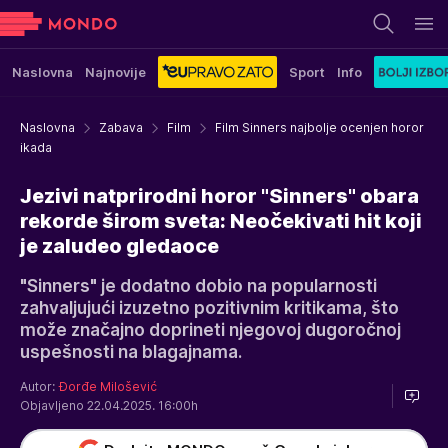
Naslovna
Najnovije
Sport
Info
Naslovna
Zabava
Film
Film Sinners najbolje ocenjen horor
ikada
Jezivi natprirodni horor "Sinners" obara
rekorde širom sveta: Neočekivati hit koji
je zaludeo gledaoce
"Sinners" je dodatno dobio na popularnosti
zahvaljujući izuzetno pozitivnim kritikama, što
može značajno doprineti njegovoj dugoročnoj
uspešnosti na blagajnama.
Autor:
Đorđe Milošević
Objavljeno 22.04.2025. 16:00h