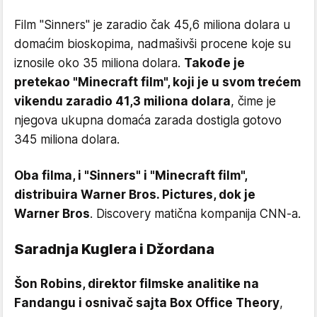
Film "Sinners" je zaradio čak 45,6 miliona dolara u
domaćim bioskopima, nadmašivši procene koje su
iznosile oko 35 miliona dolara.
Takođe je
pretekao "Minecraft film", koji je u svom trećem
vikendu zaradio 41,3 miliona dolara
, čime je
njegova ukupna domaća zarada dostigla gotovo
345 miliona dolara.
Oba filma, i "Sinners" i "Minecraft film",
distribuira Warner Bros. Pictures, dok je
Warner Bros
. Discovery matična kompanija CNN-a.
Saradnja Kuglera i Džordana
Šon Robins, direktor filmske analitike na
Fandangu i osnivač sajta Box Office Theory
,