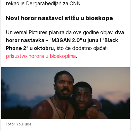
rekao je Dergarabedijan za CNN.
Novi horor nastavci stižu u bioskope
Universal Pictures planira da ove godine objavi
dva
horor nastavka – "M3GAN 2.0" u junu i "Black
Phone 2" u oktobru
, što će dodatno ojačati
prisustvo horora u bioskopima
.
Foto: YouTube