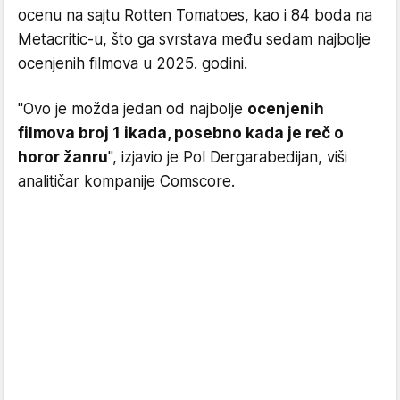
ocenu na sajtu Rotten Tomatoes, kao i 84 boda na
Metacritic-u, što ga svrstava među sedam najbolje
ocenjenih filmova u 2025. godini.
"Ovo je možda jedan od najbolje
ocenjenih
filmova broj 1 ikada, posebno kada je reč o
horor žanru
", izjavio je Pol Dergarabedijan, viši
analitičar kompanije Comscore.