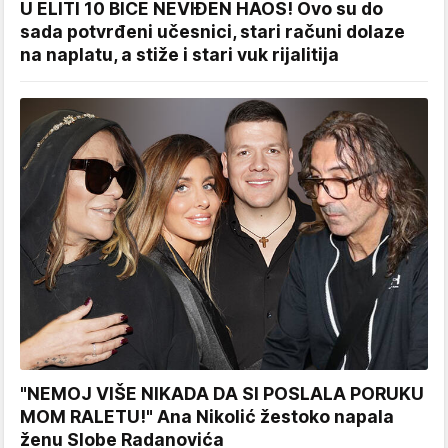
U ELITI 10 BIĆE NEVIĐEN HAOS! Ovo su do
sada potvrđeni učesnici, stari računi dolaze
na naplatu, a stiže i stari vuk rijalitija
"NEMOJ VIŠE NIKADA DA SI POSLALA PORUKU
MOM RALETU!" Ana Nikolić žestoko napala
ženu Slobe Radanovića