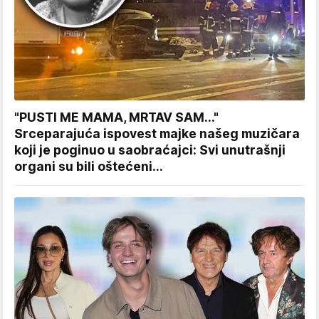
"PUSTI ME MAMA, MRTAV SAM..."
Srceparajuća ispovest majke našeg muzičara
koji je poginuo u saobraćajci: Svi unutrašnji
organi su bili oštećeni...