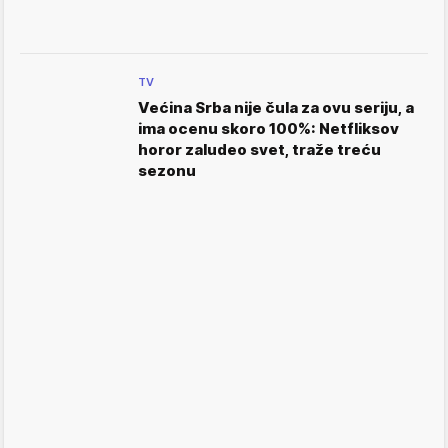
TV
Većina Srba nije čula za ovu seriju, a
ima ocenu skoro 100%: Netfliksov
horor zaludeo svet, traže treću
sezonu