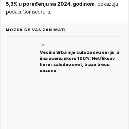
5,3% u poređenju sa 2024. godinom
, pokazuju
podaci Comscore-a.
MOŽDA ĆE VAS ZANIMATI
TV
Većina Srba nije čula za ovu seriju, a
ima ocenu skoro 100%: Netfliksov
horor zaludeo svet, traže treću
sezonu