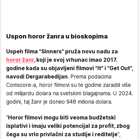
Uspon horor žanra u bioskopima
Uspeh filma "Sinners" pruža novu nadu za
horor žanr
, koji je svoj vrhunac imao 2017.
godine kada su objavljeni filmovi "It" i "Get Out",
navodi Dergarabedijan
. Prema podacima
Comscore-a, horor filmovi su te godine zaradili više
od milijardu dolara na svetskim blagajnama. U 2024.
godini, taj žanr je doneo 948 miliona dolara.
"
Horor filmovi mogu biti veoma budžetski
isplativi i imaju veliki potencijal za profit, zbog
čega su vrlo privlačni za studije i reditelje
",