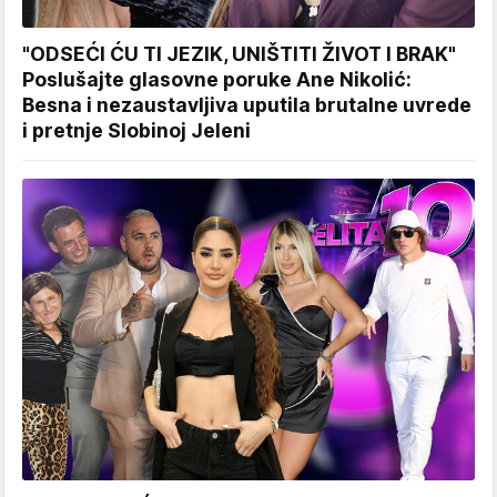
"ODSEĆI ĆU TI JEZIK, UNIŠTITI ŽIVOT I BRAK"
Poslušajte glasovne poruke Ane Nikolić:
Besna i nezaustavljiva uputila brutalne uvrede
i pretnje Slobinoj Jeleni