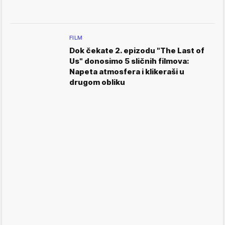
FILM
Dok čekate 2. epizodu "The Last of
Us" donosimo 5 sličnih filmova:
Napeta atmosfera i klikeraši u
drugom obliku