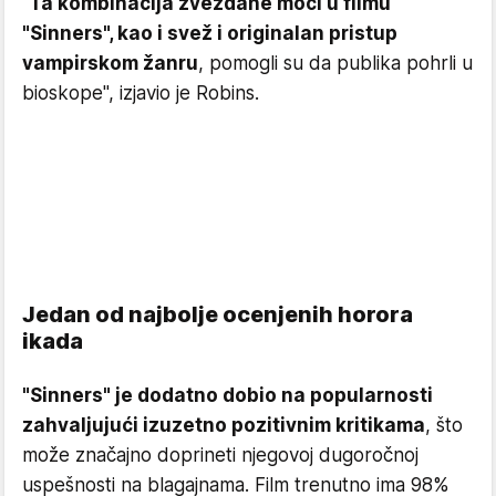
"
Ta kombinacija zvezdane moći u filmu
"Sinners", kao i svež i originalan pristup
vampirskom žanru
, pomogli su da publika pohrli u
bioskope", izjavio je Robins.
Jedan od najbolje ocenjenih horora
ikada
"Sinners" je dodatno dobio na popularnosti
zahvaljujući izuzetno pozitivnim kritikama
, što
može značajno doprineti njegovoj dugoročnoj
uspešnosti na blagajnama. Film trenutno ima 98%