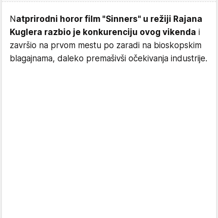
N
atprirodni horor film "Sinners" u režiji Rajana
Kuglera razbio je konkurenciju ovog vikenda
i
završio na prvom mestu po zaradi na bioskopskim
blagajnama, daleko premašivši očekivanja industrije.