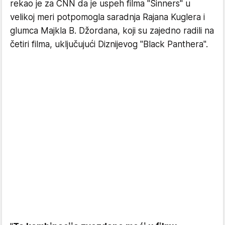
rekao je za CNN da je uspeh filma "Sinners" u
velikoj meri potpomogla saradnja Rajana Kuglera i
glumca Majkla B. Džordana, koji su zajedno radili na
četiri filma, uključujući Diznijevog "Black Panthera".