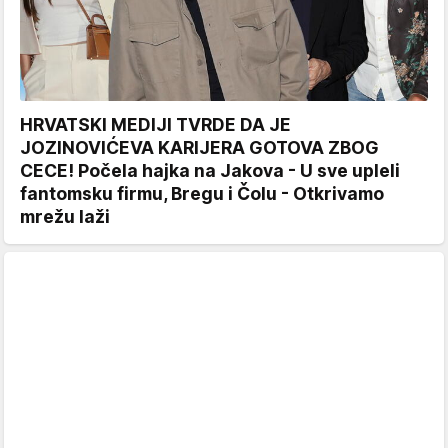
HRVATSKI MEDIJI TVRDE DA JE
JOZINOVIĆEVA KARIJERA GOTOVA ZBOG
CECE! Počela hajka na Jakova - U sve upleli
fantomsku firmu, Bregu i Čolu - Otkrivamo
mrežu laži