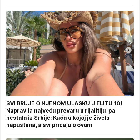
SVI BRUJE O NJENOM ULASKU U ELITU 10!
Napravila najveću prevaru u rijalitiju, pa
nestala iz Srbije: Kuća u kojoj je živela
napuštena, a svi pričaju o ovom