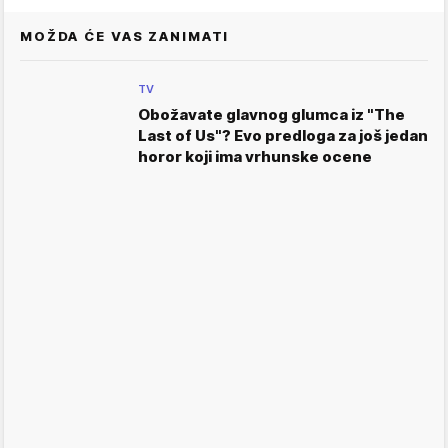
MOŽDA ĆE VAS ZANIMATI
TV
Obožavate glavnog glumca iz "The
Last of Us"? Evo predloga za još jedan
horor koji ima vrhunske ocene