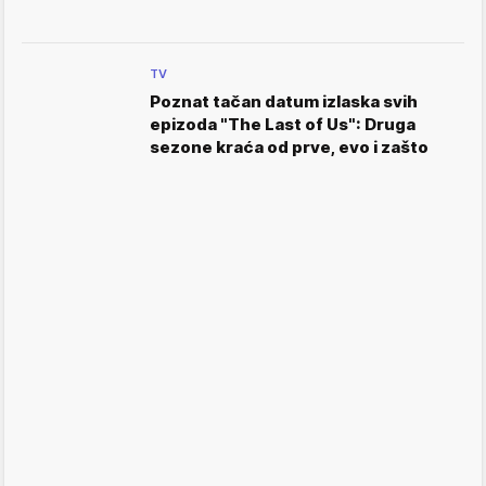
TV
Poznat tačan datum izlaska svih
epizoda "The Last of Us": Druga
sezone kraća od prve, evo i zašto