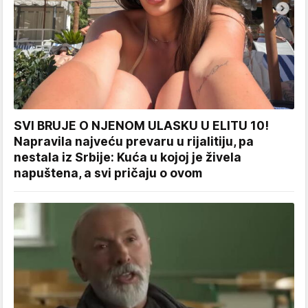
SVI BRUJE O NJENOM ULASKU U ELITU 10!
Napravila najveću prevaru u rijalitiju, pa
nestala iz Srbije: Kuća u kojoj je živela
napuštena, a svi pričaju o ovom