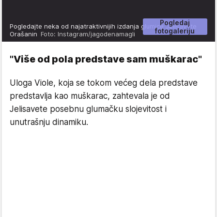
Pogledaj
Pogledajte neka od najatraktivnijih izdanja glumice Jelisavete
fotogaleriju
Orašanin
Foto: Instagram/jagodenamagli
"Više od pola predstave sam muškarac"
Uloga Viole, koja se tokom većeg dela predstave
predstavlja kao muškarac, zahtevala je od
Jelisavete posebnu glumačku slojevitost i
unutrašnju dinamiku.