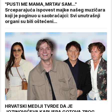
"PUSTI ME MAMA, MRTAV SAM..."
Srceparajuća ispovest majke našeg muzičara
koji je poginuo u saobraćajci: Svi unutrašnji
organi su bili oštećeni...
HRVATSKI MEDIJI TVRDE DA JE
JOZINOVIĆEVA KARIJERA GOTOVA ZBOG