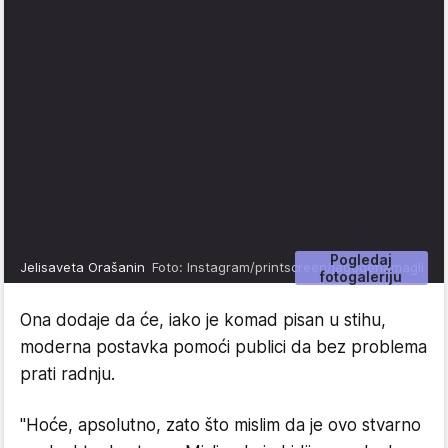
Pogledaj
Jelisaveta Orašanin
Foto: Instagram/printscreen/jagodenamagli
fotogaleriju
Ona dodaje da će, iako je komad pisan u stihu,
moderna postavka pomoći publici da bez problema
prati radnju.
"Hoće, apsolutno, zato što mislim da je ovo stvarno