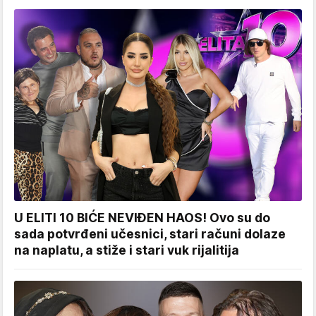
U ELITI 10 BIĆE NEVIĐEN HAOS! Ovo su do
sada potvrđeni učesnici, stari računi dolaze
na naplatu, a stiže i stari vuk rijalitija