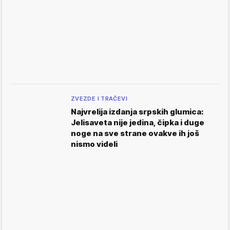
ZVEZDE I TRAČEVI
Najvrelija izdanja srpskih glumica:
Jelisaveta nije jedina, čipka i duge
noge na sve strane ovakve ih još
nismo videli