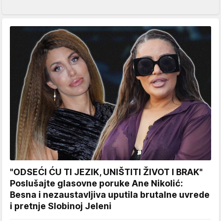
"ODSEĆI ĆU TI JEZIK, UNIŠTITI ŽIVOT I BRAK"
Poslušajte glasovne poruke Ane Nikolić:
Besna i nezaustavljiva uputila brutalne uvrede
i pretnje Slobinoj Jeleni