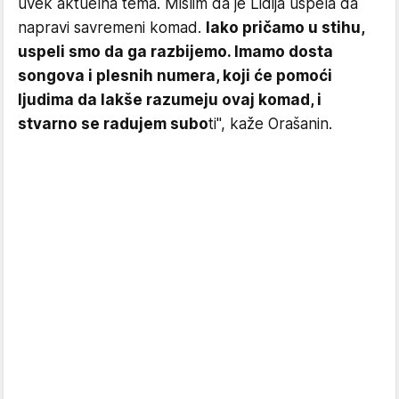
uvek aktuelna tema. Mislim da je Lidija uspela da
napravi savremeni komad.
Iako pričamo u stihu,
uspeli smo da ga razbijemo. Imamo dosta
songova i plesnih numera, koji će pomoći
ljudima da lakše razumeju ovaj komad, i
stvarno se radujem subo
ti", kaže Orašanin.