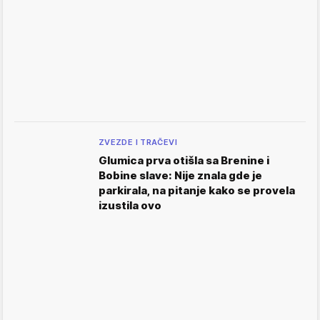
ZVEZDE I TRAČEVI
Glumica prva otišla sa Brenine i
Bobine slave: Nije znala gde je
parkirala, na pitanje kako se provela
izustila ovo