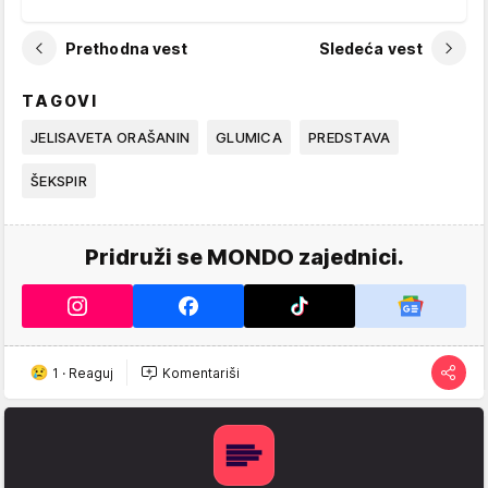
Prethodna vest
Sledeća vest
TAGOVI
JELISAVETA ORAŠANIN
GLUMICA
PREDSTAVA
ŠEKSPIR
Pridruži se MONDO zajednici.
1
·
Reaguj
Komentariši