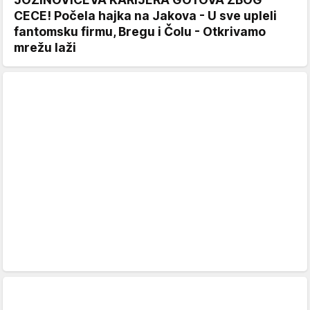
CECE! Počela hajka na Jakova - U sve upleli
fantomsku firmu, Bregu i Čolu - Otkrivamo
mrežu laži