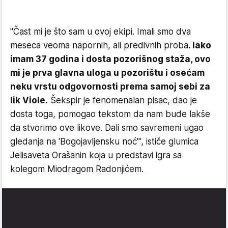
"Čast mi je što sam u ovoj ekipi. Imali smo dva
meseca veoma napornih, ali predivnih proba
. Iako
imam 37 godina i dosta pozorišnog staža, ovo
mi je prva glavna uloga u pozorištu i osećam
neku vrstu odgovornosti prema samoj sebi za
lik Viole.
Šekspir je fenomenalan pisac, dao je
dosta toga, pomogao tekstom da nam bude lakše
da stvorimo ove likove. Dali smo savremeni ugao
gledanja na 'Bogojavljensku noć'", ističe glumica
Jelisaveta Orašanin koja u predstavi igra sa
kolegom Miodragom Radonjićem.