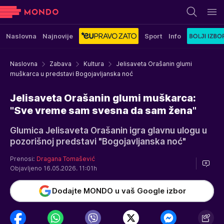
Naslovna
Najnovije
Sport
Info
Naslovna
Zabava
Kultura
Jelisaveta Orašanin glumi
muškarca u predstavi Bogojavljanska noć
Jelisaveta Orašanin glumi muškarca:
"Sve vreme sam svesna da sam žena"
Glumica Jelisaveta Orašanin igra glavnu ulogu u
pozorišnoj predstavi "Bogojavljanska noć"
Prenosi:
Dragana Tomašević
Objavljeno 16.05.2026. 11:01h
Dodajte MONDO u vaš Google izbor