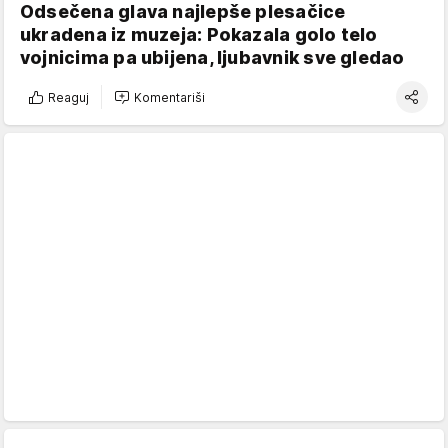
Odsečena glava najlepše plesačice
ukradena iz muzeja: Pokazala golo telo
vojnicima pa ubijena, ljubavnik sve gledao
Reaguj
Komentariši