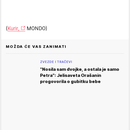
(
Kurir,
MONDO)
MOŽDA ĆE VAS ZANIMATI
ZVEZDE I TRAČEVI
"Nosila sam dvojke, a ostala je samo
Petra": Jelisaveta Orašanin
progovorila o gubitku bebe