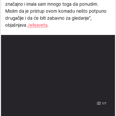
značajno i imala sam mnogo toga da ponudim.
Mislim da je pristup ovom komadu nešto potpuno
drugačije i da će biti zabavno za gledanje",
objašnjava
Jelisaveta
.
1/7