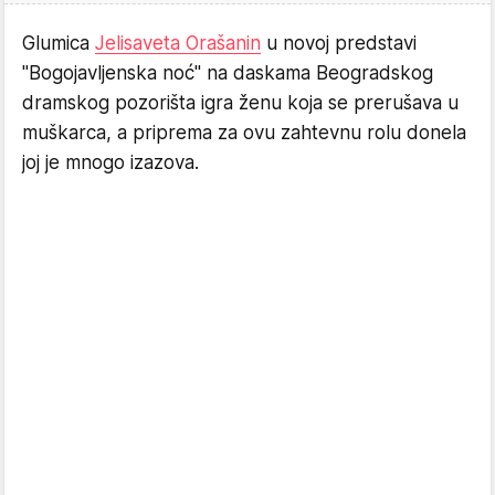
Glumica
Jelisaveta Orašanin
u novoj predstavi
"Bogojavljenska noć" na daskama Beogradskog
dramskog pozorišta igra ženu koja se prerušava u
muškarca, a priprema za ovu zahtevnu rolu donela
joj je mnogo izazova.