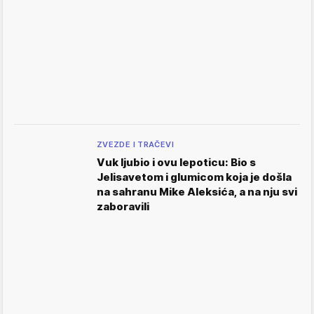
ZVEZDE I TRAČEVI
Vuk ljubio i ovu lepoticu: Bio s
Jelisavetom i glumicom koja je došla
na sahranu Mike Aleksića, a na nju svi
zaboravili