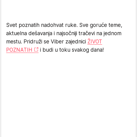
Svet poznatih nadohvat ruke. Sve goruće teme,
aktuelna dešavanja i najsočniji tračevi na jednom
mestu. Pridruži se Viber zajednici
ŽIVOT
POZNATIH
i budi u toku svakog dana!