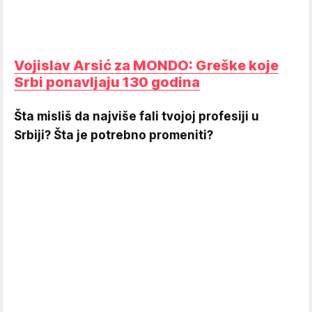
Vojislav Arsić za MONDO: Greške koje
Srbi ponavljaju 130 godina
Šta misliš da najviše fali tvojoj profesiji u
Srbiji? Šta je potrebno promeniti?