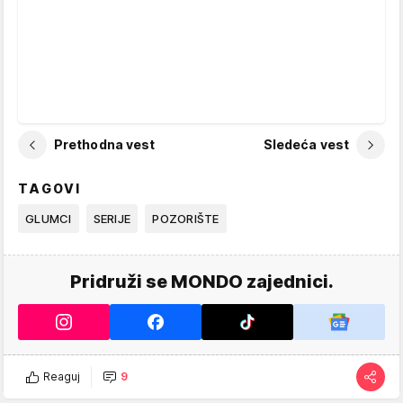
Prethodna vest
Sledeća vest
TAGOVI
GLUMCI
SERIJE
POZORIŠTE
Pridruži se MONDO zajednici.
Reaguj
9