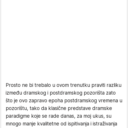
Prosto ne bi trebalo u ovom trenutku praviti razliku
između dramskog i postdramskog pozorišta zato
što je ovo zapravo epoha postdramskog vremena u
pozorištu, tako da klasične predstave dramske
paradigme koje se rade danas, za moj ukus, su
mnogo manje kvalitetne od ispitivanja i istraživanja