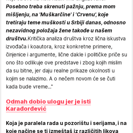
Posebno treba skrenuti pažnju, prema mom
mišljenju, na 'Muškarčine' i 'Crvenu', koje
tretiraju teme muškosti u Srbiji danas, odnosno
nezavidnog položaja žene takođe u našem
društvu.
Kritička analiza društva kroz lična iskustva
izvođača i koautora, kroz konkretne primere,
činjenice i argumente, lične dakle i političke priče su
ono što odlikuje ove predstave i zbog kojih mislim
da su bitne, jer daju realne prikaze okolnosti u
kojim se nalazimo. A o nečem novom će se čuti
kada bude vreme..."
Odmah dobio ulogu jer je isti
Karađorđević
Koja je paralela rada u pozorištu i serijama, i na
koje načine se ti izmeštaš iz različitih likova