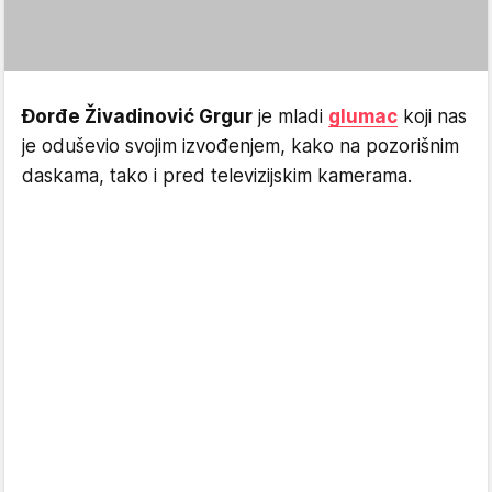
Đorđe Živadinović Grgur
je mladi
glumac
koji nas
je oduševio svojim izvođenjem, kako na pozorišnim
daskama, tako i pred televizijskim kamerama.