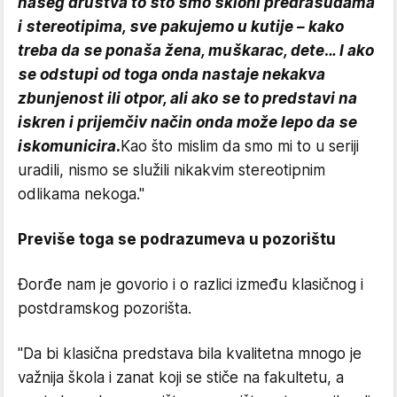
našeg društva to što smo skloni predrasudama
i stereotipima, sve pakujemo u kutije – kako
treba da se ponaša žena, muškarac, dete… I ako
se odstupi od toga onda nastaje nekakva
zbunjenost ili otpor, ali ako se to predstavi na
iskren i prijemčiv način onda može lepo da se
iskomunicira.
Kao što mislim da smo mi to u seriji
uradili, nismo se služili nikakvim stereotipnim
odlikama nekoga."
Previše toga se podrazumeva u pozorištu
Đorđe nam je govorio i o razlici između klasičnog i
postdramskog pozorišta.
"Da bi klasična predstava bila kvalitetna mnogo je
važnija škola i zanat koji se stiče na fakultetu, a