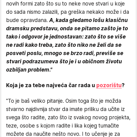
novih formi zato što su to neke nove stvari u koje
do sada nismo zalazili, pa greška nekako može i da
bude opravdana.
A, kada gledamo lošu klasičnu
dramsku predstavu, onda se pitamo zašto je to
tako i odgovor je jednostavan: zato što se više
ne radi kako treba, zato što niko ne želi da se
posveti poslu, mnogo se brzo radi, previše se
stvari podrazumeva što je i u običnom životu
ozbiljan problem."
Koja je za tebe najveća čar rada u
pozorištu
?
"To je baš veliko pitanje. Osim toga što je možda
stvarno najdivnija stvar da imate priliku da učite iz
svega što radite, zato što iz svakog novog projekta,
teze, osobe s kojom radite i lika kojeg tumačite
možete da naučite nešto novo. I to učenje je za