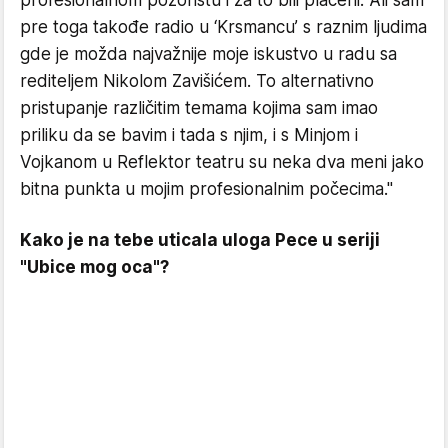
profesionalnom pozorištu i za to bili plaćeni. Ali sam
pre toga takođe radio u ‘Krsmancu’ s raznim ljudima
gde je možda najvažnije moje iskustvo u radu sa
rediteljem Nikolom Zavišićem. To alternativno
pristupanje različitim temama kojima sam imao
priliku da se bavim i tada s njim, i s Minjom i
Vojkanom u Reflektor teatru su neka dva meni jako
bitna punkta u mojim profesionalnim počecima."
Kako je na tebe uticala uloga Pece u seriji
"Ubice mog oca"?