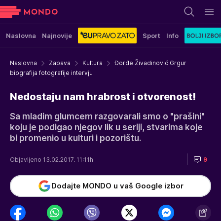
Naslovna
Najnovije
Sport
Info
Naslovna
Zabava
Kultura
Đorđe Živadinović Grgur
biografija fotografije intervju
Nedostaju nam hrabrost i otvorenost!
Sa mladim glumcem razgovarali smo o "prašini"
koju je podigao njegov lik u seriji, stvarima koje
bi promenio u kulturi i pozorištu.
Objavljeno 13.02.2017. 11:11h
9
Dodajte MONDO u vaš Google izbor