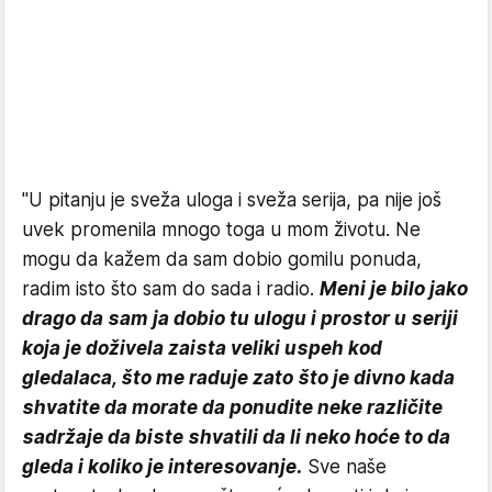
"U pitanju je sveža uloga i sveža serija, pa nije još
uvek promenila mnogo toga u mom životu. Ne
mogu da kažem da sam dobio gomilu ponuda,
radim isto što sam do sada i radio.
Meni je bilo jako
drago da sam ja dobio tu ulogu i prostor u seriji
koja je doživela zaista veliki uspeh kod
gledalaca, što me raduje zato što je divno kada
shvatite da morate da ponudite neke različite
sadržaje da biste shvatili da li neko hoće to da
gleda i koliko je interesovanje.
Sve naše