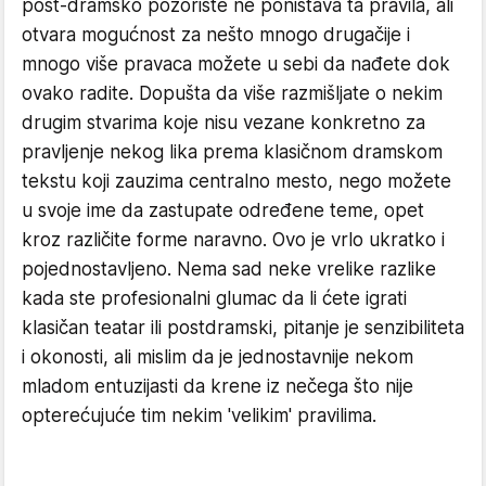
post-dramsko pozorište ne poništava ta pravila, ali
otvara mogućnost za nešto mnogo drugačije i
mnogo više pravaca možete u sebi da nađete dok
ovako radite. Dopušta da više razmišljate o nekim
drugim stvarima koje nisu vezane konkretno za
pravljenje nekog lika prema klasičnom dramskom
tekstu koji zauzima centralno mesto, nego možete
u svoje ime da zastupate određene teme, opet
kroz različite forme naravno. Ovo je vrlo ukratko i
pojednostavljeno. Nema sad neke vrelike razlike
kada ste profesionalni glumac da li ćete igrati
klasičan teatar ili postdramski, pitanje je senzibiliteta
i okonosti, ali mislim da je jednostavnije nekom
mladom entuzijasti da krene iz nečega što nije
opterećujuće tim nekim 'velikim' pravilima.