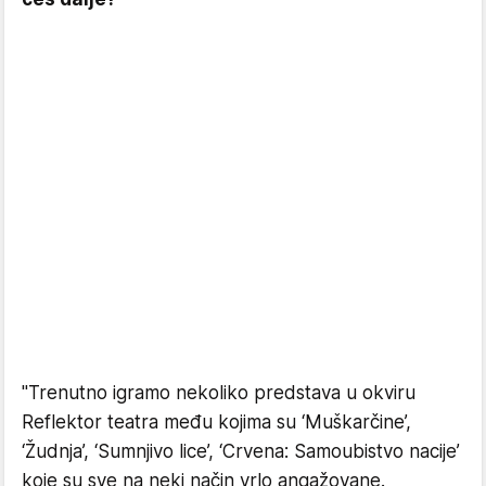
"Trenutno igramo nekoliko predstava u okviru
Reflektor teatra među kojima su ‘Muškarčine’,
‘Žudnja’, ‘Sumnjivo lice’, ‘Crvena: Samoubistvo nacije’
koje su sve na neki način vrlo angažovane.