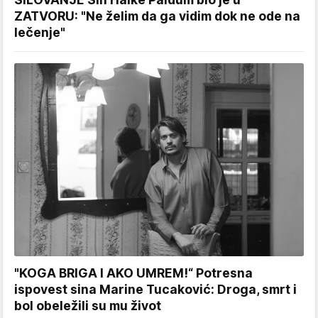
ZATVORU: "Ne želim da ga vidim dok ne ode na
lečenje"
"KOGA BRIGA I AKO UMREM!“ Potresna
ispovest sina Marine Tucaković: Droga, smrt i
bol obeležili su mu život