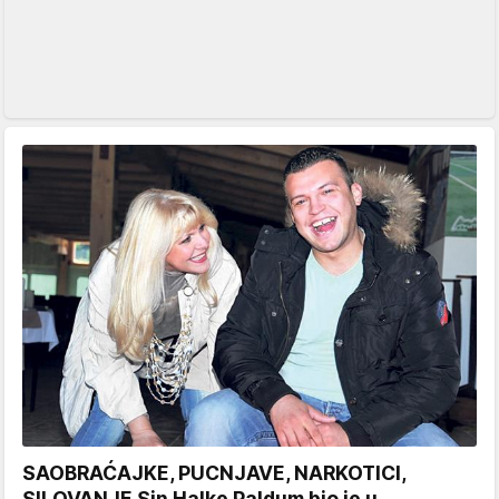
SAOBRAĆAJKE, PUCNJAVE, NARKOTICI,
SILOVANJE Sin Halke Paldum bio je u