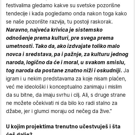
festivalima gledamo kakve su svetske pozorišne
tendecije i kada pogledamo onda nakon toga kako
se naše pozorište razvija, tu postoji raskorak.
Naravno, najveća krivica je sistemsko
odnošenje prema kulturi, pre svega prema
umetnosti. Tako da, ako izdvajate toliko malo
novca i sredstava, pa i pažnje, za kulturu jednog
naroda, logično da će i moral, u svakom smislu,
tog naroda da postane znatno niži i oskudniji.
Ja
igram i u nekim predstavama za koje nisam plaćen,
već me ideološki i konceptualno zanimaju i mislim
da su bitne, da imaju svrhu i cilj. Ali, s druge strane
ne možete očekivati ni da bilo ko radi stalno za
džabe, jer i glumci moraju od nečeg da žive."
U kojim projektima trenutno učestvuješ i šta
ćeš dalje?