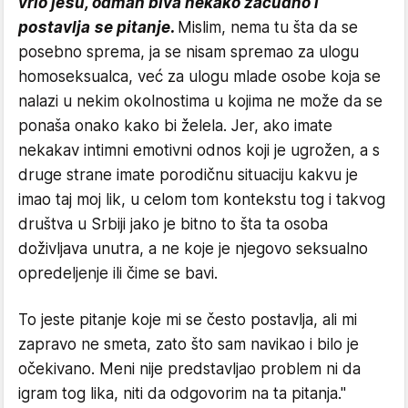
vrlo jesu, odmah biva nekako začudno i
postavlja se pitanje.
Mislim, nema tu šta da se
posebno sprema, ja se nisam spremao za ulogu
homoseksualca, već za ulogu mlade osobe koja se
nalazi u nekim okolnostima u kojima ne može da se
ponaša onako kako bi želela. Jer, ako imate
nekakav intimni emotivni odnos koji je ugrožen, a s
druge strane imate porodičnu situaciju kakvu je
imao taj moj lik, u celom tom kontekstu tog i takvog
društva u Srbiji jako je bitno to šta ta osoba
doživljava unutra, a ne koje je njegovo seksualno
opredeljenje ili čime se bavi.
To jeste pitanje koje mi se često postavlja, ali mi
zapravo ne smeta, zato što sam navikao i bilo je
očekivano. Meni nije predstavljao problem ni da
igram tog lika, niti da odgovorim na ta pitanja."