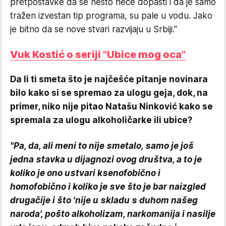
pretpostavke da se nešto neće dopasti i da je samo
tražen izvestan tip programa, su pale u vodu. Jako
je bitno da se nove stvari razvijaju u Srbiji."
Vuk Kostić o seriji "Ubice mog oca"
Da li ti smeta što je najčešće pitanje novinara
bilo kako si se spremao za ulogu geja, dok, na
primer, niko nije pitao Natašu Ninković kako se
spremala za ulogu alkoholičarke ili ubice?
"Pa, da, ali meni to nije smetalo, samo je još
jedna stavka u dijagnozi ovog društva, a to je
koliko je ono ustvari ksenofobično i
homofobično i koliko je sve što je bar naizgled
drugačije i što 'nije u skladu s duhom našeg
naroda', pošto alkoholizam, narkomanija i nasilje