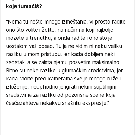
koje tumačiš?
"Nema tu nešto mnogo izmeštanja, vi prosto radite
ono što volite i želite, na način na koji najbolje
možete u trenutku, a onda radite i ono što je
uostalom vaš posao. Tu ja ne vidim ni neku veliku
razliku u mom pristupu, jer kada dobijem neki
zadatak ja se zaista njemu posvetim maksimalno.
Bitne su neke razlike u glumačkim sredstvima, jer
kada radite pred kamerama sve je mnogo bliže i
izloženije, neophodno je igrati nekim suptilnijim
sredstvima za razliku od pozorišne scene koja
češće
zahteva nekakvu snažniju ekspresiju."