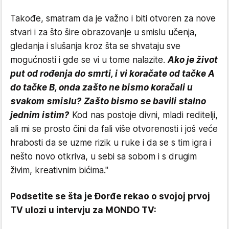
Takođe, smatram da je važno i biti otvoren za nove
stvari i za što šire obrazovanje u smislu učenja,
gledanja i slušanja kroz šta se shvataju sve
mogućnosti i gde se vi u tome nalazite.
Ako je život
put od rođenja do smrti, i vi koračate od tačke A
do tačke B, onda zašto ne bismo koračali u
svakom smislu? Zašto bismo se bavili stalno
jednim istim?
Kod nas postoje divni, mladi reditelji,
ali mi se prosto čini da fali više otvorenosti i još veće
hrabosti da se uzme rizik u ruke i da se s tim igra i
nešto novo otkriva, u sebi sa sobom i s drugim
živim, kreativnim bićima."
Podsetite se šta je Đorđe rekao o svojoj prvoj
TV ulozi u intervju za MONDO TV: