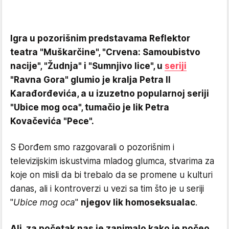
Igra u pozorišnim predstavama Reflektor
teatra "Muškarčine", "Crvena: Samoubistvo
nacije", "Žudnja" i "Sumnjivo lice", u
seriji
"Ravna Gora" glumio je kralja Petra II
Karađorđevića, a u izuzetno popularnoj seriji
"Ubice mog oca", tumačio je lik Petra
Kovačevića "Pece".
S Đorđem smo razgovarali o pozorišnim i
televizijskim iskustvima mladog glumca, stvarima za
koje on misli da bi trebalo da se promene u kulturi
danas, ali i kontroverzi u vezi sa tim što je u seriji
"
Ubice mog oca
"
njegov lik homoseksualac
.
Ali, za početak nas je zanimalo kako je počeo