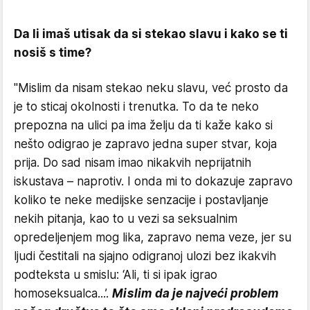
Da li imaš utisak da si stekao slavu i kako se ti
nosiš s time?
"Mislim da nisam stekao neku slavu, već prosto da
je to sticaj okolnosti i trenutka. To da te neko
prepozna na ulici pa ima želju da ti kaže kako si
nešto odigrao je zapravo jedna super stvar, koja
prija. Do sad nisam imao nikakvih neprijatnih
iskustava – naprotiv. I onda mi to dokazuje zapravo
koliko te neke medijske senzacije i postavljanje
nekih pitanja, kao to u vezi sa seksualnim
opredeljenjem mog lika, zapravo nema veze, jer su
ljudi čestitali na sjajno odigranoj ulozi bez ikakvih
podteksta u smislu: ‘Ali, ti si ipak igrao
homoseksualca...’.
Mislim da je najveći problem