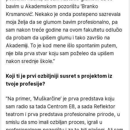
bavim u Akademskom pozorištu ‘Branko
Krsmanović’. Nekako je onda postepeno sazrevala
moja želja da se glumom bavim profesionalno, pa
sam nakon treće godine na ovom fakultetu odlučio
da probam da upišem glumu i tako završio na
Akademiji. To je kod mene išlo spontanim putem,
nije bila prva stvar koju sam poželeo da upišem
nakon srednje škole."
Koji ti je prvi ozbiljniji susret s projektom iz
tvoje profesije?
"Na primer, ‘Muškarčine’ je prva predstava koju
sam radio sa tada Centrom E8, a sada Reflektor
teatrom i prva predstava profesionalne prirode, u
smislu da smo imali ozbiljan proces, igrali u