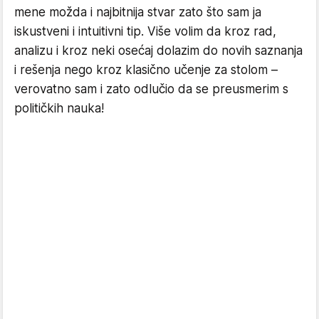
mene možda i najbitnija stvar zato što sam ja
iskustveni i intuitivni tip. Više volim da kroz rad,
analizu i kroz neki osećaj dolazim do novih saznanja
i rešenja nego kroz klasično učenje za stolom –
verovatno sam i zato odlučio da se preusmerim s
političkih nauka!