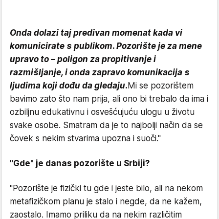
Onda dolazi taj predivan momenat kada vi
komunicirate s publikom. Pozorište je za mene
upravo to – poligon za propitivanje i
razmišljanje, i onda zapravo komunikacija s
ljudima koji dođu da gledaju.
Mi se pozorištem
bavimo zato što nam prija, ali ono bi trebalo da ima i
ozbiljnu edukativnu i osvešćujuću ulogu u životu
svake osobe. Smatram da je to najbolji način da se
čovek s nekim stvarima upozna i suoči."
"Gde" je danas pozorište u Srbiji?
"Pozorište je fizički tu gde i jeste bilo, ali na nekom
metafizičkom planu je stalo i negde, da ne kažem,
zaostalo. Imamo priliku da na nekim različitim