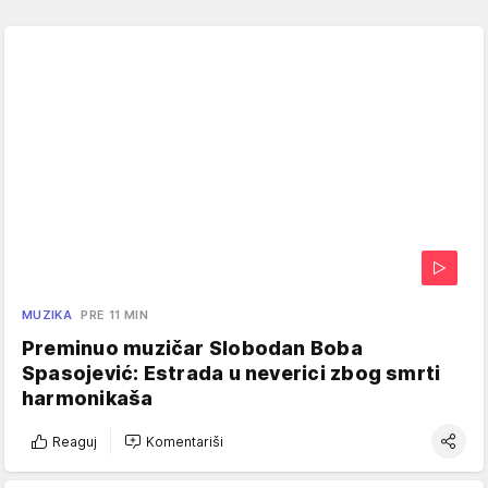
MUZIKA
PRE 11 MIN
Preminuo muzičar Slobodan Boba
Spasojević: Estrada u neverici zbog smrti
harmonikaša
Reaguj
Komentariši