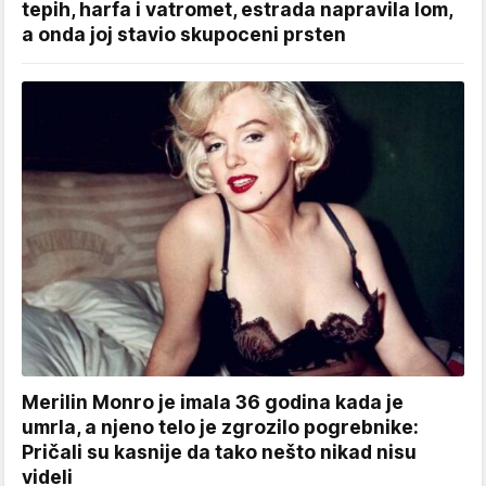
tepih, harfa i vatromet, estrada napravila lom,
a onda joj stavio skupoceni prsten
Merilin Monro je imala 36 godina kada je
umrla, a njeno telo je zgrozilo pogrebnike:
Pričali su kasnije da tako nešto nikad nisu
videli