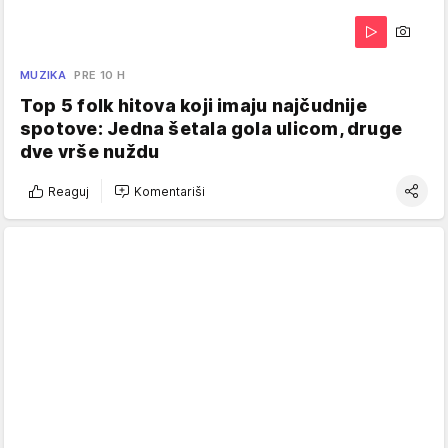
MUZIKA
PRE 10 H
Top 5 folk hitova koji imaju najčudnije
spotove: Jedna šetala gola ulicom, druge
dve vrše nuždu
Reaguj
Komentariši