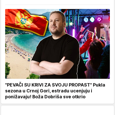
"PEVAČI SU KRIVI ZA SVOJU PROPAST" Pukla
sezona u Crnoj Gori, estradu ucenjuju i
ponižavaju! Boža Dobriša sve otkrio