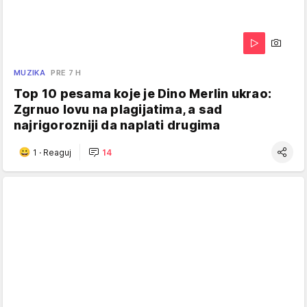
MUZIKA
PRE 7 H
Top 10 pesama koje je Dino Merlin ukrao:
Zgrnuo lovu na plagijatima, a sad
najrigorozniji da naplati drugima
1
·
Reaguj
14