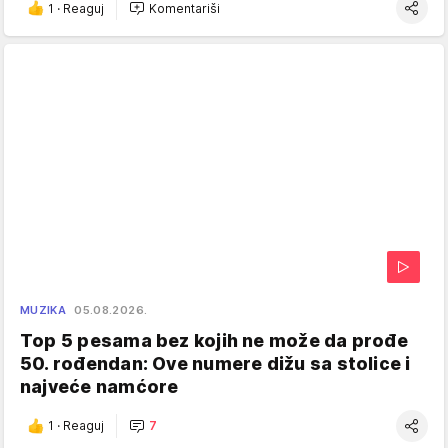
1
·
Reaguj
Komentariši
MUZIKA
05.08.2026.
Top 5 pesama bez kojih ne može da prođe
50. rođendan: Ove numere dižu sa stolice i
najveće namćore
1
·
Reaguj
7