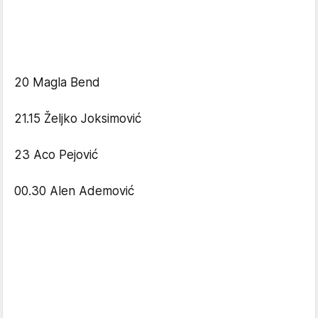
20 Magla Bend
21.15 Željko Joksimović
23 Aco Pejović
00.30 Alen Ademović