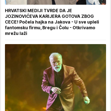
HRVATSKI MEDIJI TVRDE DA JE
JOZINOVIĆEVA KARIJERA GOTOVA ZBOG
CECE! Počela hajka na Jakova - U sve upleli
fantomsku firmu, Bregu i Čolu - Otkrivamo
mrežu laži