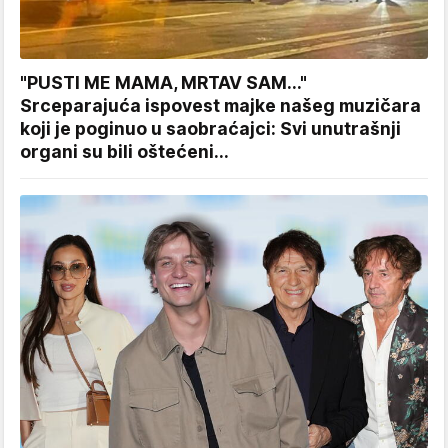
"PUSTI ME MAMA, MRTAV SAM..."
Srceparajuća ispovest majke našeg muzičara
koji je poginuo u saobraćajci: Svi unutrašnji
organi su bili oštećeni...