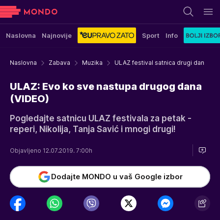
Naslovna
Najnovije
Sport
Info
Naslovna
Zabava
Muzika
ULAZ festival satnica drugi dan
ULAZ: Evo ko sve nastupa drugog dana
(VIDEO)
Pogledajte satnicu ULAZ festivala za petak -
reperi, Nikolija, Tanja Savić i mnogi drugi!
Objavljeno 12.07.2019. 7:00h
Dodajte MONDO u vaš Google izbor