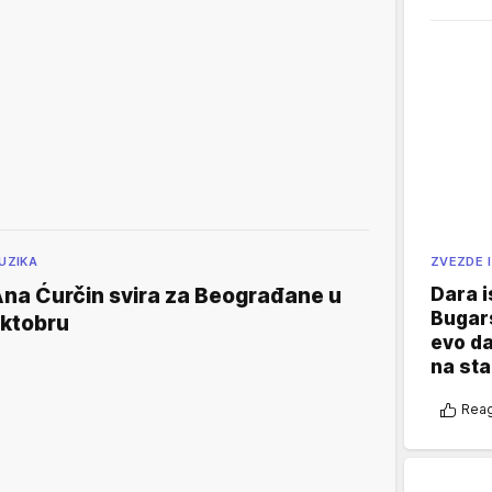
ZVEZDE I
UZIKA
Dara i
na Ćurčin svira za Beograđane u
Bugars
ktobru
evo da
na sta
Reag