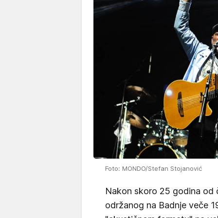
Foto: MONDO/Stefan Stojanović
Nakon skoro 25 godina od 
održanog na Badnje veče 199