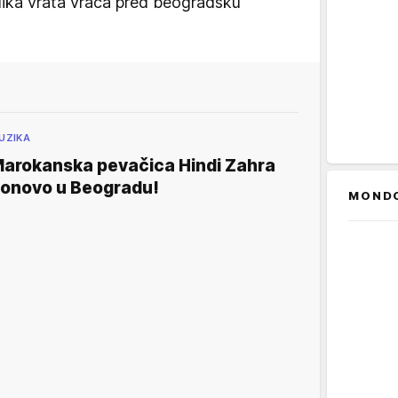
lika vrata vraća pred beogradsku
UZIKA
arokanska pevačica Hindi Zahra
onovo u Beogradu!
MOND