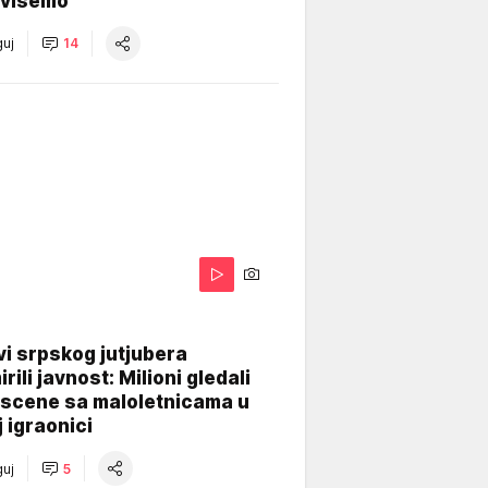
višemo
uj
14
i srpskog jutjubera
rili javnost: Milioni gledali
 scene sa maloletnicama u
j igraonici
uj
5