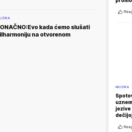
promo
Reag
UZIKA
ONAČNO:Evo kada ćemo slušati
ilharmoniju na otvorenom
MUZIKA
Spotov
uznemi
jezive
dečijo
Reag