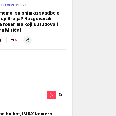
 TRAČEVI
PRE 7 H
 momci sa snimka svadbe o
uji Srbija? Razgovarali
 rokerima koji su ludovali
ra Mirića!
uj
5
na bojkot, IMAX kamera i