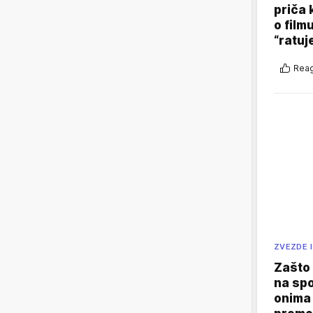
priča 
o film
“ratuj
Reag
ZVEZDE I
Zašto 
na sp
onima 