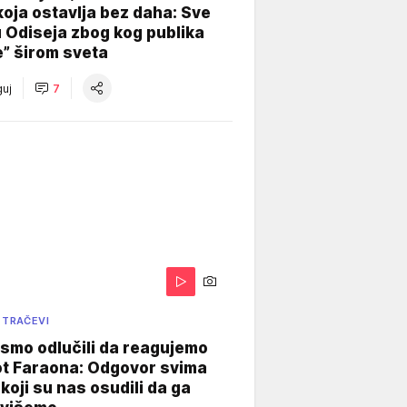
koja ostavlja bez daha: Sve
u Odiseja zbog kog publika
e” širom sveta
uj
7
 TRAČEVI
smo odlučili da reagujemo
ot Faraona: Odgovor svima
koji su nas osudili da ga