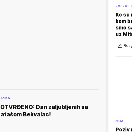
ZVEZDE I
Ko su
kom br
smo sa
uz Mit
Reag
UZIKA
OTVRĐENO: Dan zaljubljenih sa
atašom Bekvalac!
FILM
Poziv 