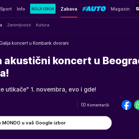
Sport
Info
Zabava
Magazin
a
Zanimljivosti
Kultura
Galija koncert u Kombank dvorani
a akustični koncert u Beogr
a!
uje utikače" 1. novembra, evo i gde!
Komentariši
e MONDO u vaš Google izbor