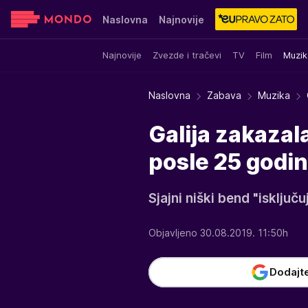
Naslovna
Najnovije
Najnovije
Zvezde i tračevi
TV
Film
Muzik
Sensa
Stvar ukusa
Yumama
Naslovna
Zabava
Muzika
Galija zakazal
posle 25 godin
Sjajni niški bend "isključ
Objavljeno 30.08.2019. 11:50h
Dodajt