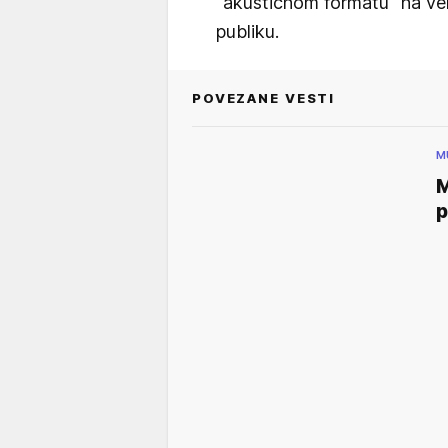
"akustičnom formatu" na ve
publiku.
POVEZANE VESTI
M
M
p