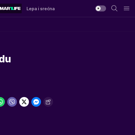
Lepa i srećna
adu