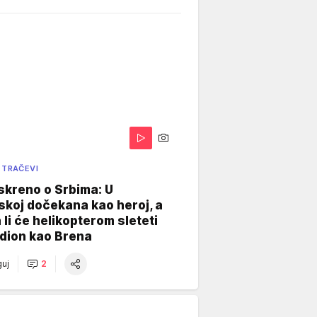
 TRAČEVI
skreno o Srbima: U
koj dočekana kao heroj, a
 li će helikopterom sleteti
dion kao Brena
uj
2