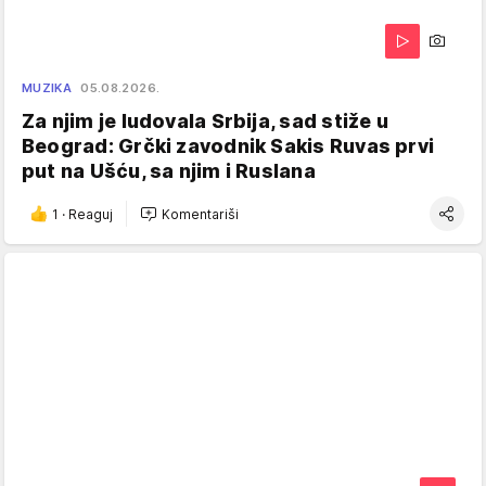
MUZIKA
05.08.2026.
Za njim je ludovala Srbija, sad stiže u
Beograd: Grčki zavodnik Sakis Ruvas prvi
put na Ušću, sa njim i Ruslana
1
·
Reaguj
Komentariši