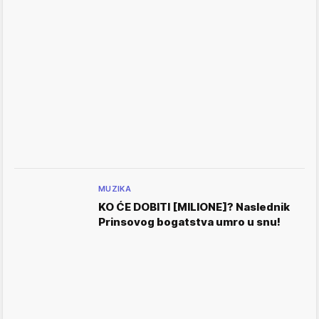
MUZIKA
KO ĆE DOBITI [MILIONE]? Naslednik
Prinsovog bogatstva umro u snu!