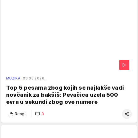
MUZIKA
03.08.2026.
Top 5 pesama zbog kojih se najlakše vadi
novčanik za bakšiš: Pevačica uzela 500
evra u sekundi zbog ove numere
Reaguj
3