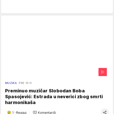
MUZIKA
PRE 13 H
Preminuo muzičar Slobodan Boba
Spasojević: Estrada u neverici zbog smrti
harmonikaša
1
·
Reaguj
Komentariši