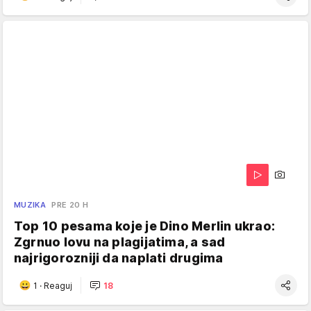
MUZIKA
PRE 20 H
Top 10 pesama koje je Dino Merlin ukrao:
Zgrnuo lovu na plagijatima, a sad
najrigorozniji da naplati drugima
1
·
Reaguj
18