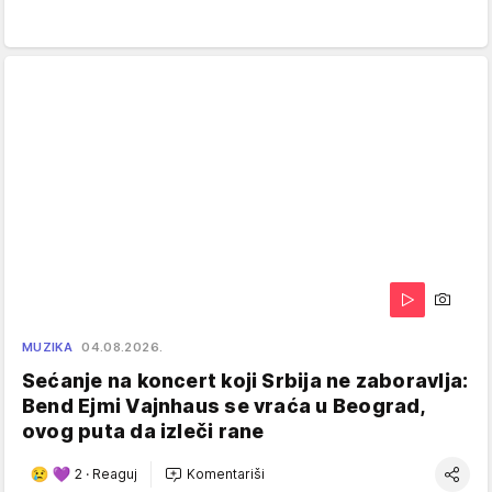
MUZIKA
04.08.2026.
Sećanje na koncert koji Srbija ne zaboravlja:
Bend Ejmi Vajnhaus se vraća u Beograd,
ovog puta da izleči rane
2
·
Reaguj
Komentariši