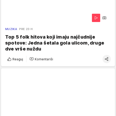
MUZIKA
PRE 23 H
Top 5 folk hitova koji imaju najčudnije
spotove: Jedna šetala gola ulicom, druge
dve vrše nuždu
Reaguj
Komentariši