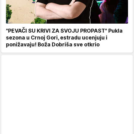
"PEVAČI SU KRIVI ZA SVOJU PROPAST" Pukla
sezona u Crnoj Gori, estradu ucenjuju i
ponižavaju! Boža Dobriša sve otkrio