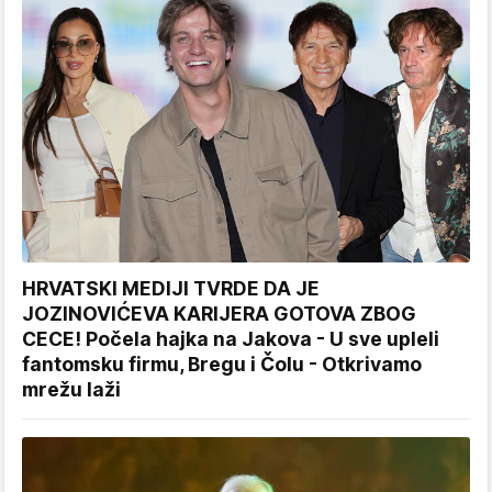
HRVATSKI MEDIJI TVRDE DA JE
JOZINOVIĆEVA KARIJERA GOTOVA ZBOG
CECE! Počela hajka na Jakova - U sve upleli
fantomsku firmu, Bregu i Čolu - Otkrivamo
mrežu laži