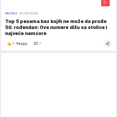
MUZIKA
05.08.2026.
Top 5 pesama bez kojih ne može da prođe
50. rođendan: Ove numere dižu sa stolice i
najveće namćore
1
·
Reaguj
7