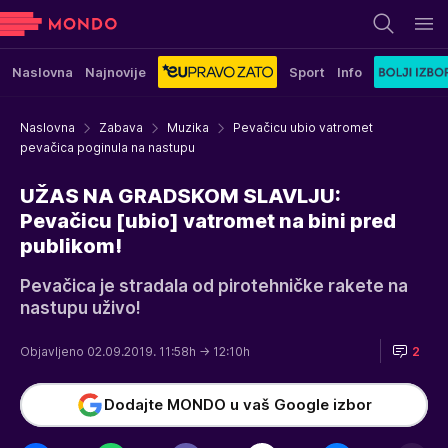
Naslovna
Najnovije
Sport
Info
Naslovna
Zabava
Muzika
Pevačicu ubio vatromet
pevačica poginula na nastupu
UŽAS NA GRADSKOM SLAVLJU:
Pevačicu [ubio] vatromet na bini pred
publikom!
Pevačica je stradala od pirotehničke rakete na
nastupu uživo!
Objavljeno 02.09.2019. 11:58h
→ 12:10h
2
Dodajte MONDO u vaš Google izbor