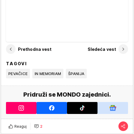
Prethodna vest
Sledeća vest
TAGOVI
PEVAČICE
IN MEMORIAM
ŠPANIJA
Pridruži se MONDO zajednici.
Reaguj
2