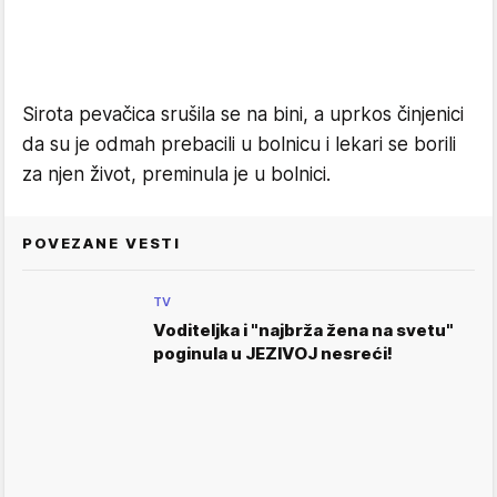
Sirota pevačica srušila se na bini, a uprkos činjenici
da su je odmah prebacili u bolnicu i lekari se borili
za njen život, preminula je u bolnici.
POVEZANE VESTI
TV
Voditeljka i "najbrža žena na svetu"
poginula u JEZIVOJ nesreći!