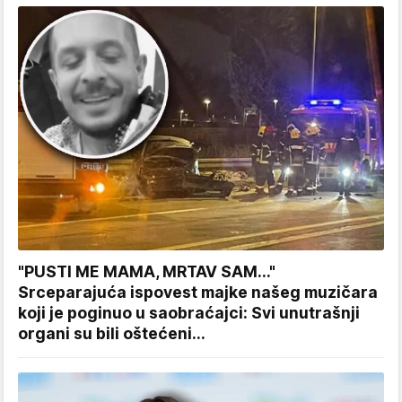
"PUSTI ME MAMA, MRTAV SAM..."
Srceparajuća ispovest majke našeg muzičara
koji je poginuo u saobraćajci: Svi unutrašnji
organi su bili oštećeni...