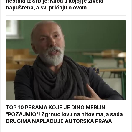
nestala iz Srbije: Kuća u kojoj je živela
napuštena, a svi pričaju o ovom
TOP 10 PESAMA KOJE JE DINO MERLIN
"POZAJMIO"! Zgrnuo lovu na hitovima, a sada
DRUGIMA NAPLAĆUJE AUTORSKA PRAVA