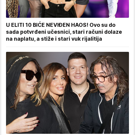
U ELITI 10 BIĆE NEVIĐEN HAOS! Ovo su do
sada potvrđeni učesnici, stari računi dolaze
na naplatu, a stiže i stari vuk rijalitija