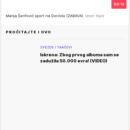
00:15
Marija Šerifović sport na Dorćolu (ZABAVA)
Izvor: Kurir
PROČITAJTE I OVO
ZVEZDE I TRAČEVI
Iskrena: Zbog prvog albuma sam se
zadužila 50.000 evra! (VIDEO)