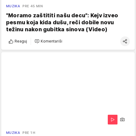
MUZIKA
PRE 45 MIN
"Moramo zaštititi našu decu": Kejv izveo
pesmu koja kida dušu, reči dobile novu
težinu nakon gubitka sinova (Video)
Reaguj
Komentariši
MUZIKA
PRE 1 H