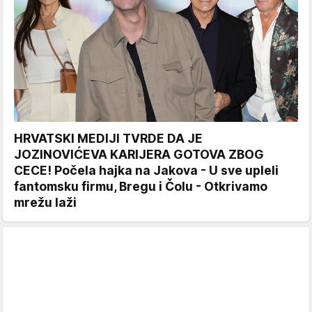
HRVATSKI MEDIJI TVRDE DA JE
JOZINOVIĆEVA KARIJERA GOTOVA ZBOG
CECE! Počela hajka na Jakova - U sve upleli
fantomsku firmu, Bregu i Čolu - Otkrivamo
mrežu laži