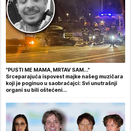
"PUSTI ME MAMA, MRTAV SAM..."
Srceparajuća ispovest majke našeg muzičara
koji je poginuo u saobraćajci: Svi unutrašnji
organi su bili oštećeni...