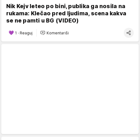
Nik Kejv leteo po bini, publika ga nosila na
rukama: Klečao pred ljudima, scena kakva
se ne pamti u BG (VIDEO)
1
·
Reaguj
Komentariši