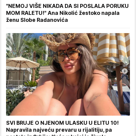
"NEMOJ VIŠE NIKADA DA SI POSLALA PORUKU
MOM RALETU!" Ana Nikolić žestoko napala
ženu Slobe Radanovića
SVI BRUJE O NJENOM ULASKU U ELITU 10!
Napravila najveću prevaru u rijalitiju, pa