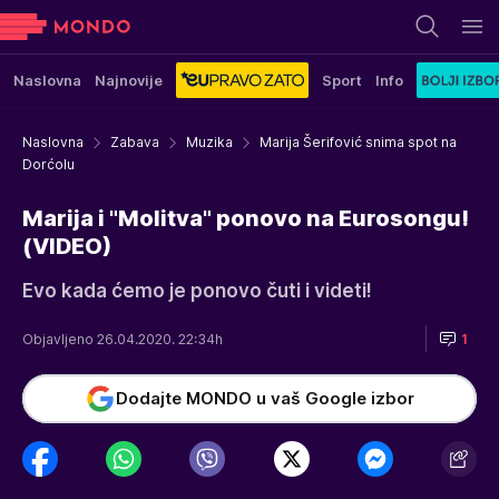
Naslovna
Najnovije
Sport
Info
Naslovna
Zabava
Muzika
Marija Šerifović snima spot na
Dorćolu
Marija i "Molitva" ponovo na Eurosongu!
(VIDEO)
Evo kada ćemo je ponovo čuti i videti!
Objavljeno 26.04.2020. 22:34h
1
Dodajte MONDO u vaš Google izbor