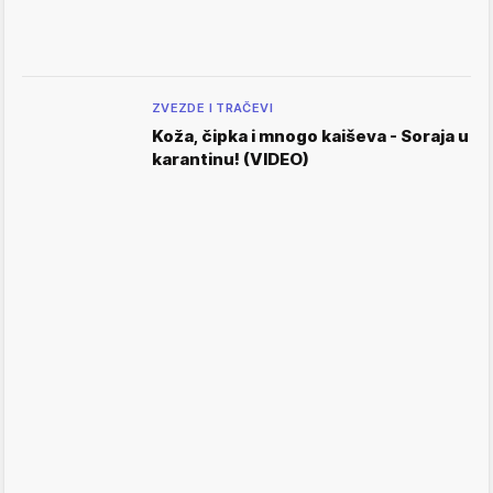
ZVEZDE I TRAČEVI
Koža, čipka i mnogo kaiševa - Soraja u
karantinu! (VIDEO)