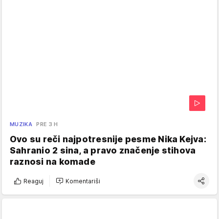
MUZIKA
PRE 3 H
Ovo su reči najpotresnije pesme Nika Kejva:
Sahranio 2 sina, a pravo značenje stihova
raznosi na komade
Reaguj
Komentariši