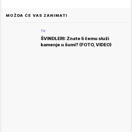
MOŽDA ĆE VAS ZANIMATI
TV
ŠVINDLERI: Znate li čemu služi
kamenje u šumi? (FOTO, VIDEO)