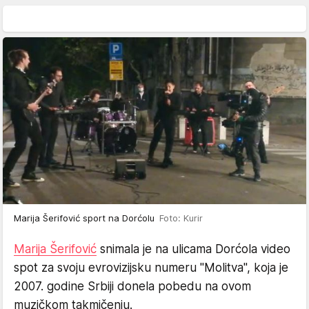
Marija Šerifović sport na Dorćolu
Foto: Kurir
Marija Šerifović
snimala je na ulicama Dorćola video
spot za svoju evrovizijsku numeru "Molitva", koja je
2007. godine Srbiji donela pobedu na ovom
muzičkom takmičenju.