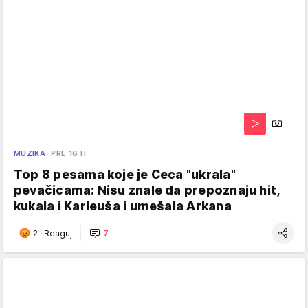
MUZIKA
PRE 16 H
Top 8 pesama koje je Ceca "ukrala"
pevačicama: Nisu znale da prepoznaju hit,
kukala i Karleuša i umešala Arkana
2
·
Reaguj
7