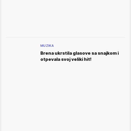
MUZIKA
Brena ukrstila glasove sa snajkom i
otpevala svoj veliki hit!