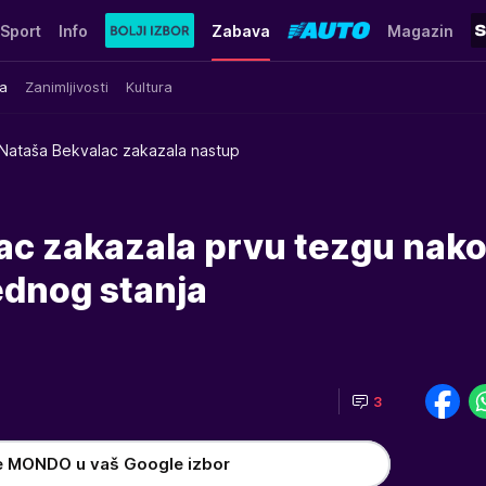
Sport
Info
Zabava
Magazin
a
Zanimljivosti
Kultura
Nataša Bekvalac zakazala nastup
ac zakazala prvu tezgu nak
ednog stanja
3
e MONDO u vaš Google izbor