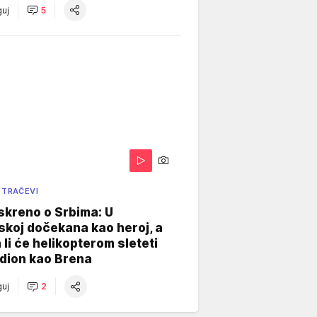
uj
5
 TRAČEVI
skreno o Srbima: U
koj dočekana kao heroj, a
 li će helikopterom sleteti
dion kao Brena
uj
2