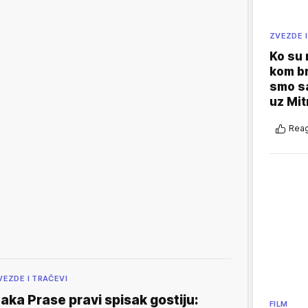
ZVEZDE I
Ko su
kom br
smo sa
uz Mit
Reag
VEZDE I TRAČEVI
aka Prase pravi spisak gostiju:
FILM