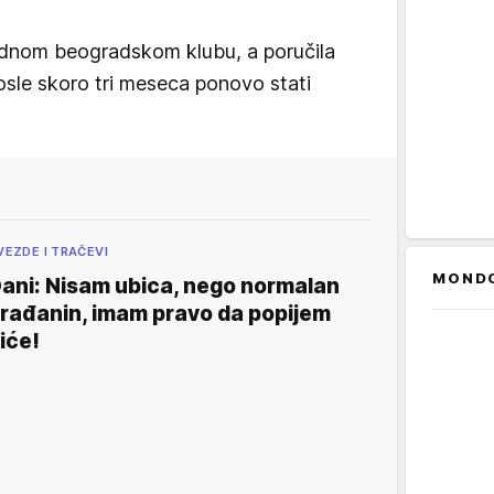
jednom beogradskom klubu, a poručila
posle skoro tri meseca ponovo stati
VEZDE I TRAČEVI
MOND
ani: Nisam ubica, nego normalan
rađanin, imam pravo da popijem
iće!