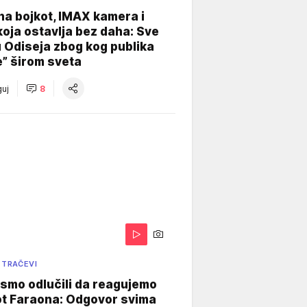
na bojkot, IMAX kamera i
koja ostavlja bez daha: Sve
u Odiseja zbog kog publika
e” širom sveta
uj
8
 TRAČEVI
smo odlučili da reagujemo
ot Faraona: Odgovor svima