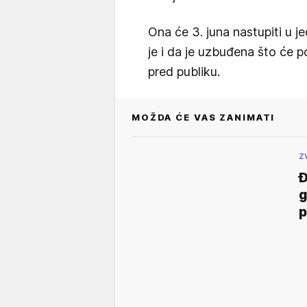
Ona će 3. juna nastupiti u 
je i da je uzbuđena što će 
pred publiku.
MOŽDA ĆE VAS ZANIMATI
Z
Đ
g
p