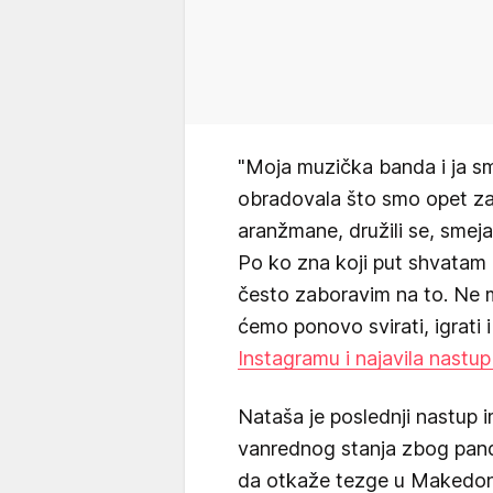
"Moja muzička banda i ja s
obradovala što smo opet zaj
aranžmane, družili se, smeja
Po ko zna koji put shvatam 
često zaboravim na to. N
ćemo ponovo svirati, igrati 
Instagramu i najavila nastup
Nataša je poslednji nastup 
vanrednog stanja zbog pand
da otkaže tezge u Makedoniji