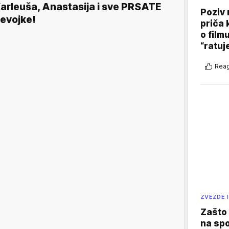
arleuša, Anastasija i sve PRSATE
Poziv 
evojke!
priča 
o film
“ratuj
Reag
ZVEZDE I
Zašto 
na sp