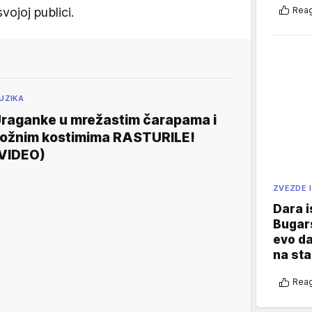
Reag
ojoj publici.
UZIKA
raganke u mrežastim čarapama i
ožnim kostimima RASTURILE!
VIDEO)
ZVEZDE I
Dara i
Bugars
evo da
na sta
Reag