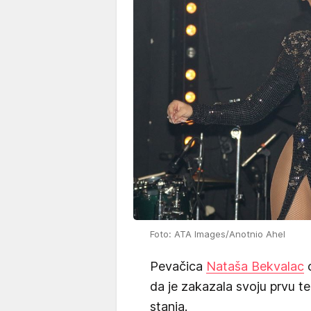
Foto: ATA Images/Anotnio Ahel
Pevačica
Nataša Bekvalac
o
da je zakazala svoju prvu 
stanja.