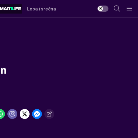
Lepa i srećna
on