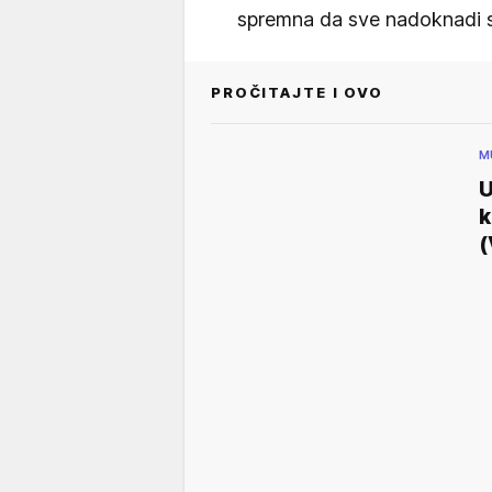
spremna da sve nadoknadi sv
PROČITAJTE I OVO
M
U
k
(