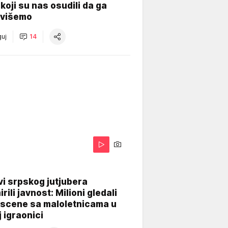
koji su nas osudili da ga
višemo
uj
14
i srpskog jutjubera
rili javnost: Milioni gledali
 scene sa maloletnicama u
j igraonici