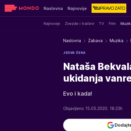
Naslovna
Najnovije
Najnovije
Zvezde i tračevi
TV
Film
Muzik
Sensa
Stvar ukusa
Yumama
Naslovna
Zabava
Muzika
JEDVA ČEKA
Nataša Bekval
ukidanja vanr
Evo i kada!
Objavljeno 15.05.2020. 18:23h
Dodajt