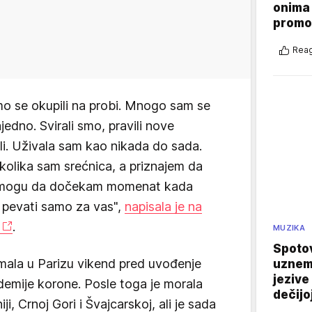
onima 
promo
Reag
mo se okupili na probi. Mnogo sam se
edno. Svirali smo, pravili nove
li. Uživala sam kao nikada do sada.
kolika sam srećnica, a priznajem da
e mogu da dočekam momenat kada
i pevati samo za vas",
napisala je na
.
MUZIKA
Spotov
imala u Parizu vikend pred uvođenje
uznemi
jezive
emije korone. Posle toga je morala
dečijo
, Crnoj Gori i Švajcarskoj, ali je sada