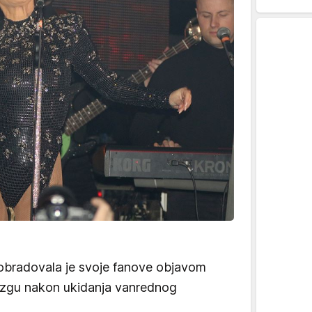
bradovala je svoje fanove objavom
tezgu nakon ukidanja vanrednog