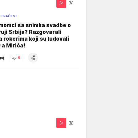
 TRAČEVI
 momci sa snimka svadbe o
uji Srbija? Razgovarali
 rokerima koji su ludovali
ra Mirića!
uj
6