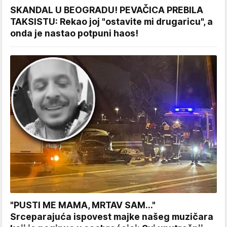
SKANDAL U BEOGRADU! PEVAČICA PREBILA
TAKSISTU: Rekao joj "ostavite mi drugaricu", a
onda je nastao potpuni haos!
"PUSTI ME MAMA, MRTAV SAM..."
Srceparajuća ispovest majke našeg muzičara