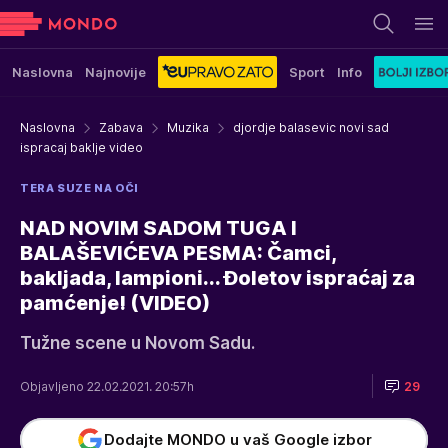
Naslovna
Najnovije
Sport
Info
Naslovna
Zabava
Muzika
djordje balasevic novi sad
ispracaj baklje video
TERA SUZE NA OČI
NAD NOVIM SADOM TUGA I
BALAŠEVIĆEVA PESMA: Čamci,
bakljada, lampioni... Đoletov ispraćaj za
pamćenje! (VIDEO)
Tužne scene u Novom Sadu.
Objavljeno 22.02.2021. 20:57h
29
Dodajte MONDO u vaš Google izbor