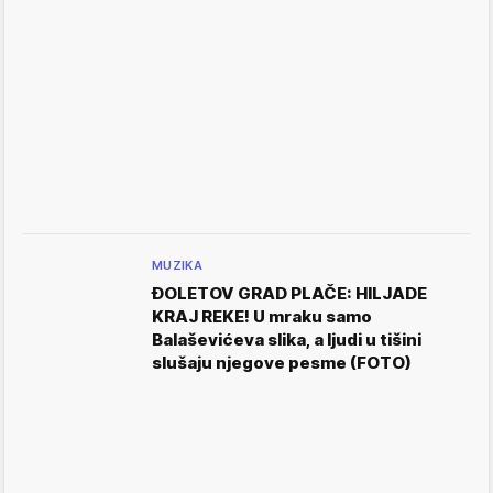
MUZIKA
ĐOLETOV GRAD PLAČE: HILJADE
KRAJ REKE! U mraku samo
Balaševićeva slika, a ljudi u tišini
slušaju njegove pesme (FOTO)