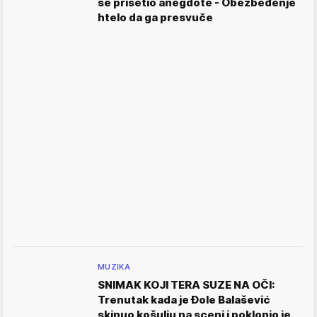
se prisetio anegdote - Obezbeđenje
htelo da ga presvuče
MUZIKA
SNIMAK KOJI TERA SUZE NA OČI:
Trenutak kada je Đole Balašević
skinuo košulju na sceni i poklonio je