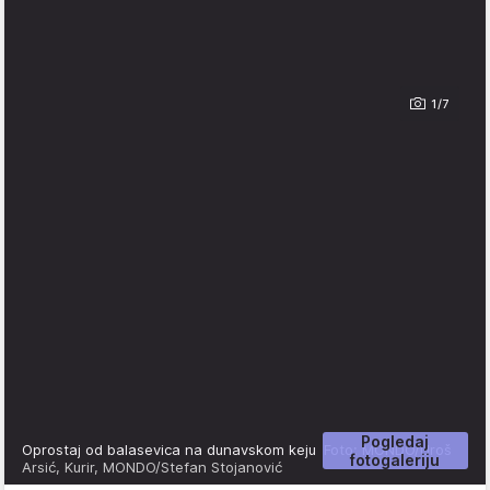
1/7
Pogledaj
Oprostaj od balasevica na dunavskom keju
Foto: MONDO/Uroš
fotogaleriju
Arsić, Kurir, MONDO/Stefan Stojanović