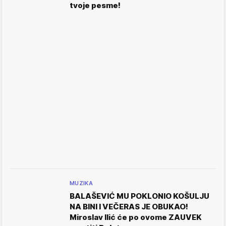
tvoje pesme!
MUZIKA
BALAŠEVIĆ MU POKLONIO KOŠULJU
NA BINI I VEČERAS JE OBUKAO!
Miroslav Ilić će po ovome ZAUVEK