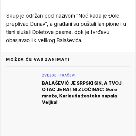
Skup je održan pod nazivom "Noć kada je Đole
preplivao Dunav", a građani su puštali lampione i u
tišni slušali Đoletove pesme, dok je tvrđavu
obasjavao lik velikog Balaševića.
MOŽDA ĆE VAS ZANIMATI
ZVEZDE I TRAČEVI
BALAŠEVIĆ JE SRPSKI SIN, A TVOJ
OTAC JE RATNI ZLOČINAC: Gore
mreže, Karleuša žestoko napala
Veljka!