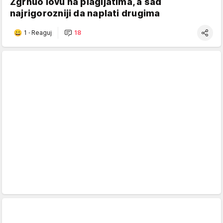
Zgrnuo lovu na plagijatima, a sad
najrigorozniji da naplati drugima
1
·
Reaguj
18