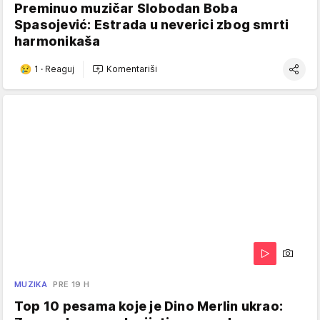
Preminuo muzičar Slobodan Boba
Spasojević: Estrada u neverici zbog smrti
harmonikaša
1
·
Reaguj
Komentariši
MUZIKA
PRE 19 H
Top 10 pesama koje je Dino Merlin ukrao: