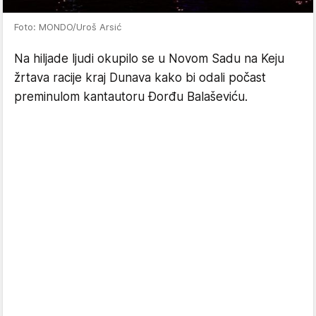
Foto: MONDO/Uroš Arsić
Na hiljade ljudi okupilo se u Novom Sadu na Keju
žrtava racije kraj Dunava kako bi odali počast
preminulom kantautoru Đorđu Balaševiću.