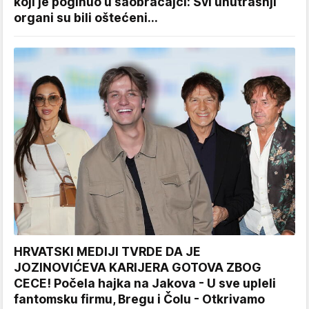
koji je poginuo u saobraćajci: Svi unutrašnji
organi su bili oštećeni...
HRVATSKI MEDIJI TVRDE DA JE
JOZINOVIĆEVA KARIJERA GOTOVA ZBOG
CECE! Počela hajka na Jakova - U sve upleli
fantomsku firmu, Bregu i Čolu - Otkrivamo