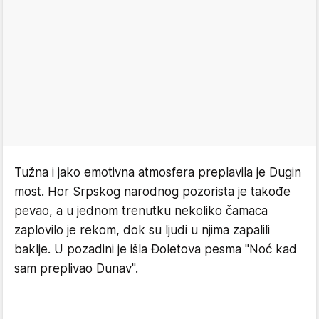
Tužna i jako emotivna atmosfera preplavila je Dugin
most. Hor Srpskog narodnog pozorista je takođe
pevao, a u jednom trenutku nekoliko čamaca
zaplovilo je rekom, dok su ljudi u njima zapalili
baklje. U pozadini je išla Đoletova pesma "Noć kad
sam preplivao Dunav".