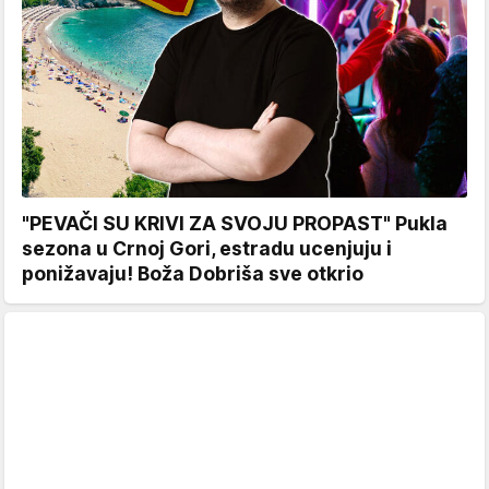
"PEVAČI SU KRIVI ZA SVOJU PROPAST" Pukla
sezona u Crnoj Gori, estradu ucenjuju i
ponižavaju! Boža Dobriša sve otkrio