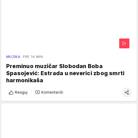
MUZIKA
PRE 14 MIN
Preminuo muzičar Slobodan Boba
Spasojević: Estrada u neverici zbog smrti
harmonikaša
Reaguj
Komentariši