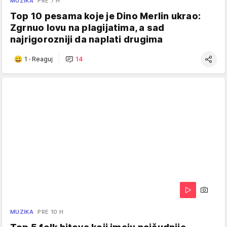
MUZIKA
PRE 7 H
Top 10 pesama koje je Dino Merlin ukrao:
Zgrnuo lovu na plagijatima, a sad
najrigorozniji da naplati drugima
1
·
Reaguj
14
MUZIKA
PRE 10 H