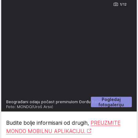
1/12
Pogledaj
Beograđani odaju počast preminulom Đorđu Balaševiću
fotogaleriju
Foto: MONDO/Uroš Arsić
Budite bolje informisani od drugih,
PREUZMITE
MONDO MOBILNU APLIKACIJU.