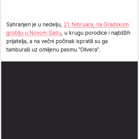
Sahranjen je u nedelju,
21. februara, na Gradskom
groblju u Novom Sadu
, u krugu porodice i najbližih
prijatelja, a na večni počinak ispratili su ga
tamburaši uz omiljenu pesmu "Olivera".