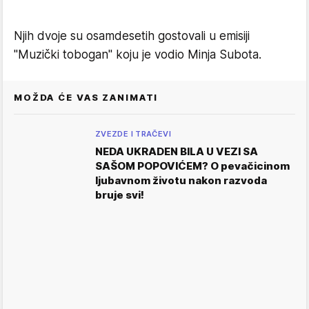
Njih dvoje su osamdesetih gostovali u emisiji
"Muzički tobogan" koju je vodio Minja Subota.
MOŽDA ĆE VAS ZANIMATI
ZVEZDE I TRAČEVI
NEDA UKRADEN BILA U VEZI SA
SAŠOM POPOVIĆEM? O pevačicinom
ljubavnom životu nakon razvoda
bruje svi!