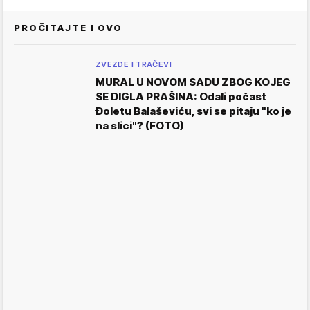
PROČITAJTE I OVO
ZVEZDE I TRAČEVI
MURAL U NOVOM SADU ZBOG KOJEG
SE DIGLA PRAŠINA: Odali počast
Đoletu Balaševiću, svi se pitaju "ko je
na slici"? (FOTO)