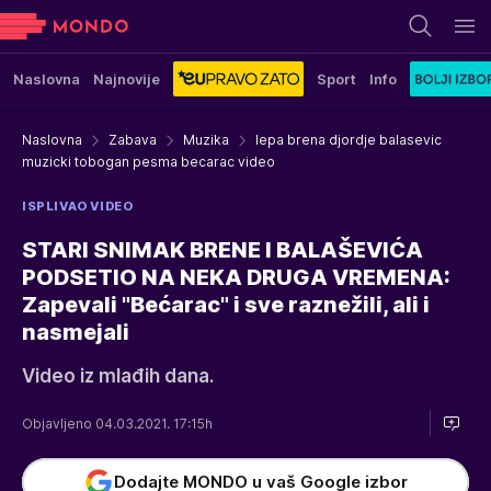
Naslovna
Najnovije
Sport
Info
Naslovna
Zabava
Muzika
lepa brena djordje balasevic
muzicki tobogan pesma becarac video
ISPLIVAO VIDEO
STARI SNIMAK BRENE I BALAŠEVIĆA
PODSETIO NA NEKA DRUGA VREMENA:
Zapevali "Bećarac" i sve raznežili, ali i
nasmejali
Video iz mlađih dana.
Objavljeno 04.03.2021. 17:15h
Dodajte MONDO u vaš Google izbor