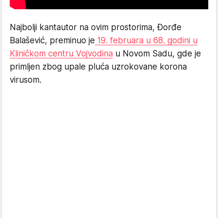
Najbolji kantautor na ovim prostorima, Đorđe
Balašević, preminuo je
19. februara u 68. godini u
Kliničkom centru Vojvodina
u Novom Sadu, gde je
primljen zbog upale pluća uzrokovane korona
virusom.