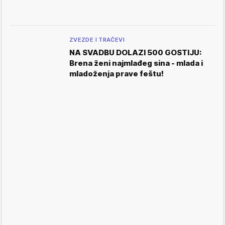
ZVEZDE I TRAČEVI
NA SVADBU DOLAZI 500 GOSTIJU:
Brena ženi najmlađeg sina - mlada i
mladoženja prave feštu!