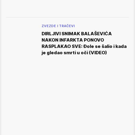
ZVEZDE I TRAČEVI
DIRLJIVI SNIMAK BALAŠEVIĆA
NAKON INFARKTA PONOVO
RASPLAKAO SVE: Đole se šalio i kada
je gledao smrti u oči (VIDEO)