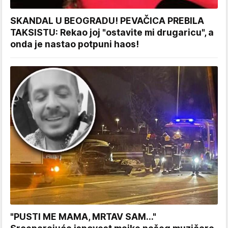
SKANDAL U BEOGRADU! PEVAČICA PREBILA
TAKSISTU: Rekao joj "ostavite mi drugaricu", a
onda je nastao potpuni haos!
"PUSTI ME MAMA, MRTAV SAM..."