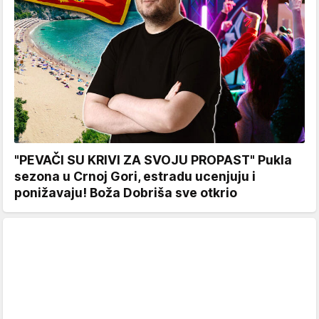
"PEVAČI SU KRIVI ZA SVOJU PROPAST" Pukla
sezona u Crnoj Gori, estradu ucenjuju i
ponižavaju! Boža Dobriša sve otkrio