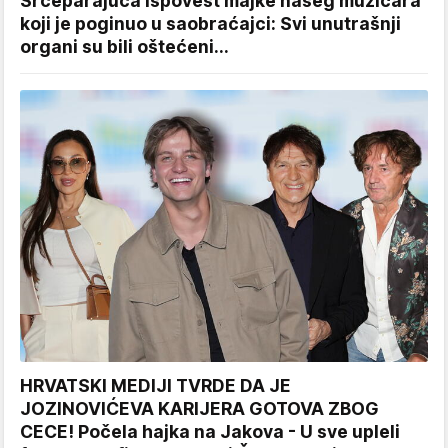
Srceparajuća ispovest majke našeg muzičara
koji je poginuo u saobraćajci: Svi unutrašnji
organi su bili oštećeni...
HRVATSKI MEDIJI TVRDE DA JE
JOZINOVIĆEVA KARIJERA GOTOVA ZBOG
CECE! Počela hajka na Jakova - U sve upleli