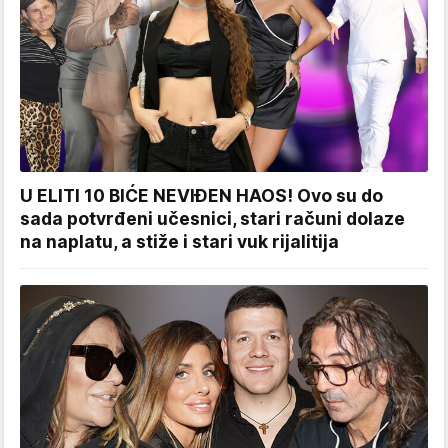
U ELITI 10 BIĆE NEVIĐEN HAOS! Ovo su do
sada potvrđeni učesnici, stari računi dolaze
na naplatu, a stiže i stari vuk rijalitija