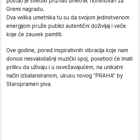
postao je svetski priznati umetnik nominovan za
Gremi nagradu.
Dva velika umetnika tu su da svojom jedinstvenom
energijom pruže publici autentični doživljaj i veče
koje će zauvek pamtiti.
Ove godine, pored inspirativnih vibracija koje nam
donosi nesvakidašnji muzički spoj, posetioci će imati
priliku da uživaju i u osvežavajućem, na unikatni
način izbalansiranom, ukusu novog “PRAHA” by
Staropramen piva.