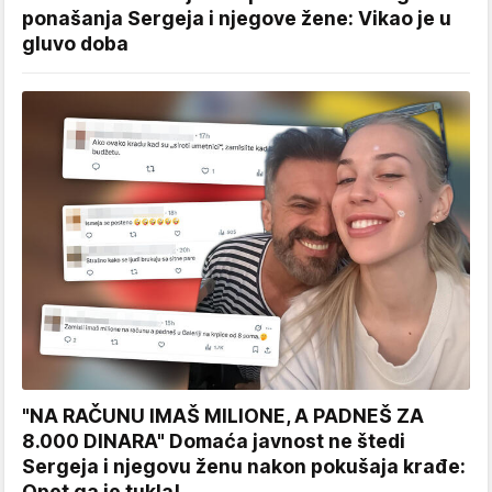
ponašanja Sergeja i njegove žene: Vikao je u
gluvo doba
"NA RAČUNU IMAŠ MILIONE, A PADNEŠ ZA
8.000 DINARA" Domaća javnost ne štedi
Sergeja i njegovu ženu nakon pokušaja krađe:
Opet ga je tukla!