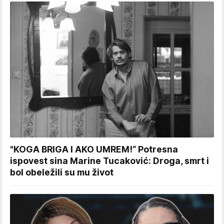
"KOGA BRIGA I AKO UMREM!“ Potresna
ispovest sina Marine Tucaković: Droga, smrt i
bol obeležili su mu život