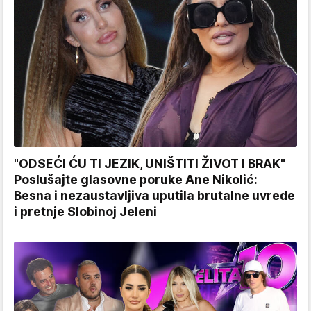
"ODSEĆI ĆU TI JEZIK, UNIŠTITI ŽIVOT I BRAK"
Poslušajte glasovne poruke Ane Nikolić:
Besna i nezaustavljiva uputila brutalne uvrede
i pretnje Slobinoj Jeleni