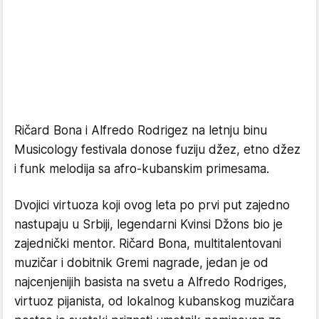
Ričard Bona i Alfredo Rodrigez na letnju binu
Musicology festivala donose fuziju džez, etno džez
i funk melodija sa afro-kubanskim primesama.
Dvojici virtuoza koji ovog leta po prvi put zajedno
nastupaju u Srbiji, legendarni Kvinsi Džons bio je
zajednički mentor. Ričard Bona, multitalentovani
muzičar i dobitnik Gremi nagrade, jedan je od
najcenjenijih basista na svetu a Alfredo Rodriges,
virtuoz pijanista, od lokalnog kubanskog muzičara