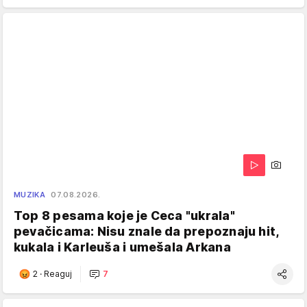
MUZIKA
07.08.2026.
Top 8 pesama koje je Ceca "ukrala"
pevačicama: Nisu znale da prepoznaju hit,
kukala i Karleuša i umešala Arkana
2
·
Reaguj
7