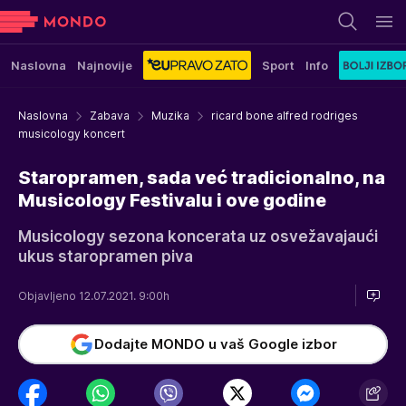
Naslovna
Najnovije
Sport
Info
Naslovna
Zabava
Muzika
ricard bone alfred rodriges
musicology koncert
Staropramen, sada već tradicionalno, na
Musicology Festivalu i ove godine
Musicology sezona koncerata uz osvežavajaući
ukus staropramen piva
Objavljeno 12.07.2021. 9:00h
Dodajte MONDO u vaš Google izbor