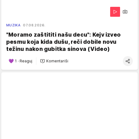
MUZIKA
07.08.2026.
"Moramo zaštititi našu decu": Kejv izveo
pesmu koja kida dušu, reči dobile novu
težinu nakon gubitka sinova (Video)
1
·
Reaguj
Komentariši