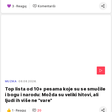
3
·
Reaguj
Komentariši
MUZIKA
08.08.2026.
Top lista od 10+ pesama koje su se smučile
i bogu i narodu: Možda su veliki hitovi, ali
ljudi ih više ne "vare"
1
·
Reaguj
20