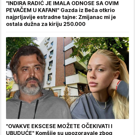
"INDIRA RADIĆ JE IMALA ODNOSE SA OVIM
PEVAČEM U KAFANI" Gazda iz Beča otkrio
najprljavije estradne tajne: Zmijanac mi je
ostala dužna za kiriju 250.000
"OVAKVE EKSCESE MOŽETE OČEKIVATI I
UBUDUĆE" Komšije su upozoravale zbog