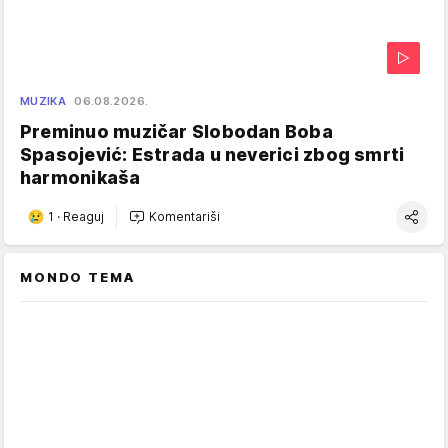
MUZIKA
06.08.2026.
Preminuo muzičar Slobodan Boba
Spasojević: Estrada u neverici zbog smrti
harmonikaša
1
·
Reaguj
Komentariši
MONDO TEMA