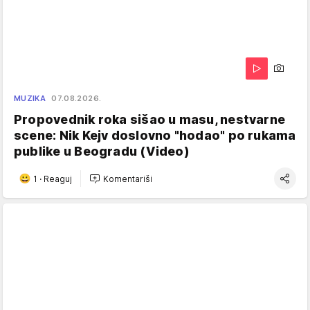
MUZIKA
07.08.2026.
Propovednik roka sišao u masu, nestvarne
scene: Nik Kejv doslovno "hodao" po rukama
publike u Beogradu (Video)
1
·
Reaguj
Komentariši