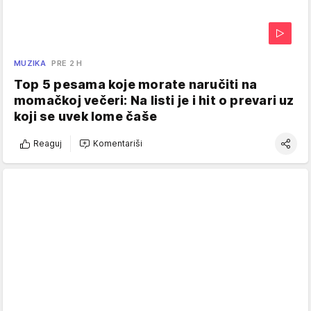
MUZIKA
PRE 2 H
Top 5 pesama koje morate naručiti na
momačkoj večeri: Na listi je i hit o prevari uz
koji se uvek lome čaše
Reaguj
Komentariši