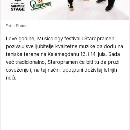
Foto: Promo
I ove godine, Musicology festival i Staropramen
pozivaju sve ljubitelje kvalitetne muzike da dođu na
teniske terene na Kalemegdanu 13. i 14. jula. Sada
već tradicionalno, Staropramen će biti tu da pruži
osveženje i, na taj način, upotpuni doživljaj letnjih
noći.