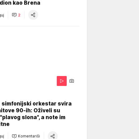
dion kao Brena
uj
2
 simfonijski orkestar svira
itove 90-ih: Oživeli su
 "plavog slona", a note im
itne
uj
Komentariši