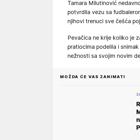
Tamara Milutinović nedavn
potvrdila vezu sa fudbaler
njihovi trenuci sve češća p
Pevačica ne krije koliko je z
pratiocima podelila i snimak
nežnosti sa svojim novim d
MOŽDA ĆE VAS ZANIMATI
Z
R
M
n
P