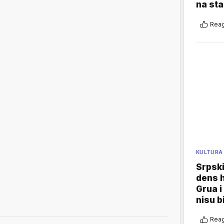
na sta
Reag
KULTURA
Srpski
dens h
Grua i
nisu b
Reag