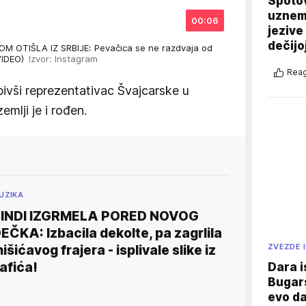
Spotov
uznemi
00:06
jezive
dečijo
 OTIŠLA IZ SRBIJE: Pevačica se ne razdvaja od
(VIDEO)
Izvor: Instagram
Reag
bivši reprezentativac Švajcarske u
mlji je i rođen.
UZIKA
INDI IZGRMELA PORED NOVOG
EČKA: Izbacila dekolte, pa zagrlila
ZVEZDE I
išićavog frajera - isplivale slike iz
afića!
Dara i
Bugars
evo da