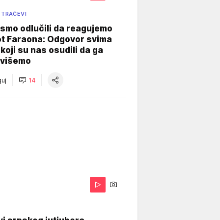
 TRAČEVI
smo odlučili da reagujemo
ot Faraona: Odgovor svima
koji su nas osudili da ga
višemo
uj
14