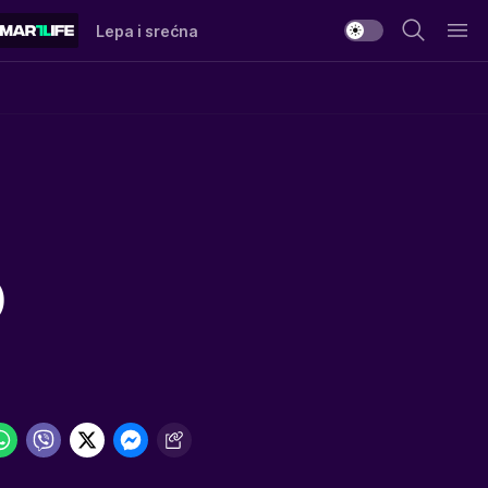
Lepa i srećna
)