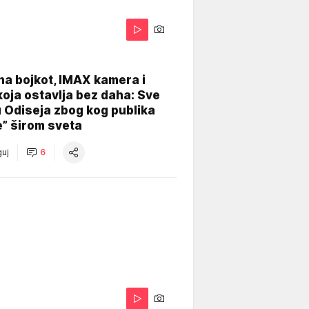
na bojkot, IMAX kamera i
koja ostavlja bez daha: Sve
u Odiseja zbog kog publika
e” širom sveta
uj
6