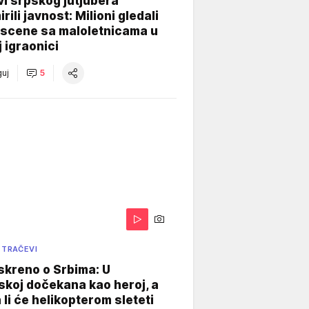
i srpskog jutjubera
rili javnost: Milioni gledali
 scene sa maloletnicama u
j igraonici
uj
5
 TRAČEVI
skreno o Srbima: U
koj dočekana kao heroj, a
 li će helikopterom sleteti