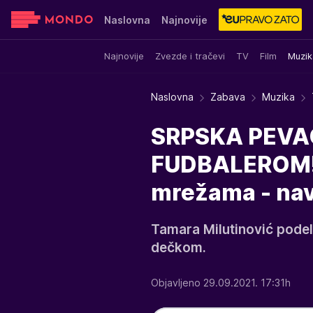
Naslovna
Najnovije
Najnovije
Zvezde i tračevi
TV
Film
Muzik
Sensa
Stvar ukusa
Yumama
Naslovna
Zabava
Muzika
SRPSKA PEVA
FUDBALEROM! S
mrežama - nava
Tamara Milutinović podeli
dečkom.
Objavljeno 29.09.2021. 17:31h