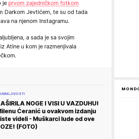
o je
prvom zajedničkom fotkom
om Darkom Jevtićem, te su od tada
ojava na njenom Instagramu.
aljubljena, a sada je sa svojim
 iz Atine u kom je razmenjivala
ečkom.
MOND
ANIMLJIVOSTI
AŠIRILA NOGE I VISI U VAZDUHU!
ilenu Ćeranić u ovakvom izdanju
iste videli - Muškarci lude od ove
OZE! (FOTO)