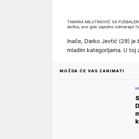
TAMARA MILUTINOVIĆ SA FUDBALEROM
dečka, evo gde zajedno odmaraju! 
Inače, Darko Jevtić (28) je 
mladim kategorijama. U toj ze
MOŽDA ĆE VAS ZANIMATI
M
S
D
m
k