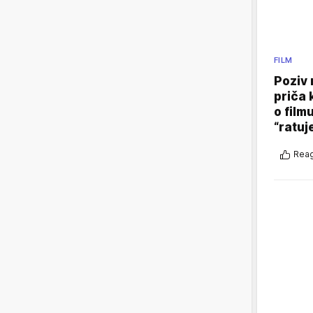
FILM
Poziv 
priča 
o film
“ratuj
Reag