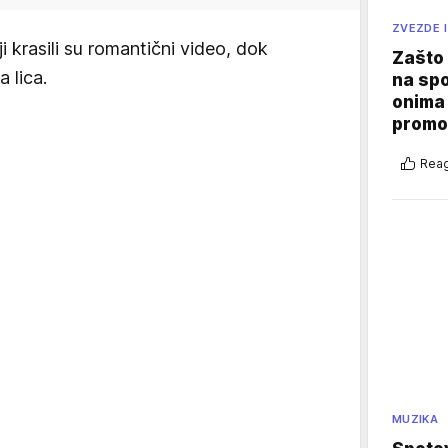
ZVEZDE I
aji krasili su romantični video, dok
Zašto 
 lica.
na sp
onima 
promo
Reag
MUZIKA