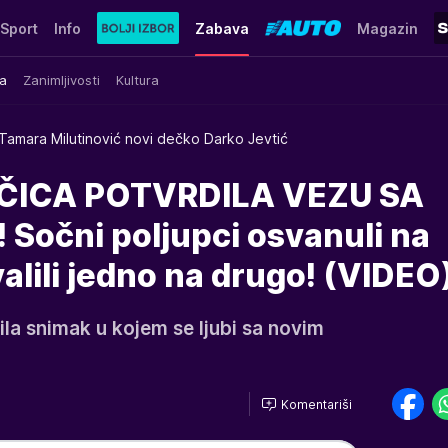
Sport
Info
Zabava
Magazin
a
Zanimljivosti
Kultura
Tamara Milutinović novi dečko Darko Jevtić
ČICA POTVRDILA VEZU SA
očni poljupci osvanuli na
lili jedno na drugo! (VIDEO
la snimak u kojem se ljubi sa novim
Komentariši