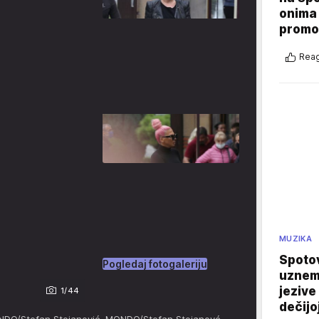
onima 
promo
Reag
MUZIKA
Spotov
Pogledaj fotogaleriju
uznemi
jezive
1/44
dečijo
NDO/Stefan Stojanović, MONDO/Stefan Stojanovć