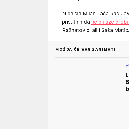
Njen sin Milan Laća Radulov
prisutnih da
ne prilaze grob
Ražnatović, ali i Saša Matić
MOŽDA ĆE VAS ZANIMATI
M
L
S
t