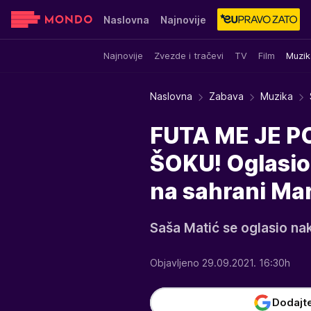
Naslovna
Najnovije
Najnovije
Zvezde i tračevi
TV
Film
Muzik
Sensa
Stvar ukusa
Yumama
Naslovna
Zabava
Muzika
FUTA ME JE P
ŠOKU! Oglasio
na sahrani Ma
Saša Matić se oglasio na
Objavljeno 29.09.2021. 16:30h
Dodajt