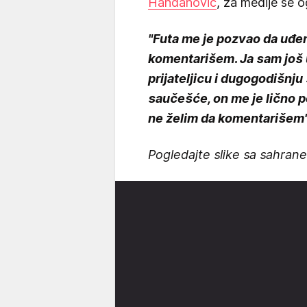
Handanović
, za medije se o
"Futa me je pozvao da uđem
komentarišem. Ja sam još 
prijateljicu i dugogodišnju
saučešće, on me je lično 
ne želim da komentarišem
Pogledajte slike sa sahran