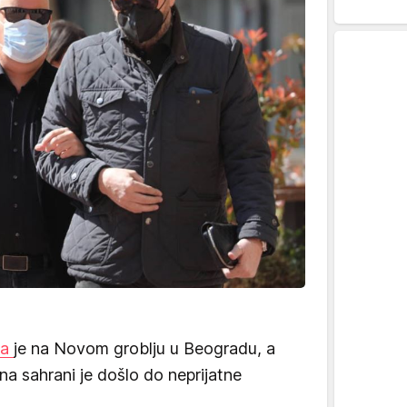
na
je na Novom groblju u Beogradu, a
 na sahrani je došlo do neprijatne