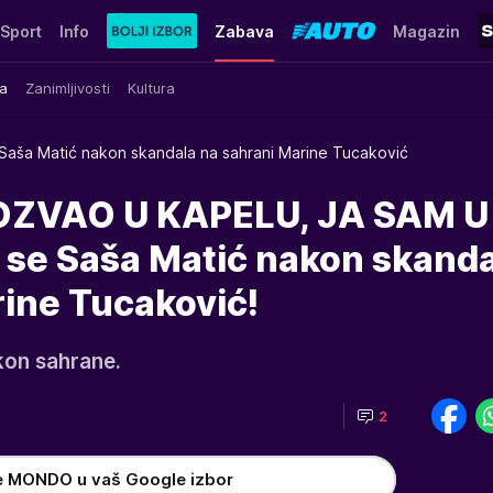
Sport
Info
Zabava
Magazin
a
Zanimljivosti
Kultura
Saša Matić nakon skandala na sahrani Marine Tucaković
OZVAO U KAPELU, JA SAM U
 se Saša Matić nakon skanda
rine Tucaković!
kon sahrane.
2
e MONDO u vaš Google izbor