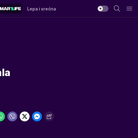
Lepa i srećna
la