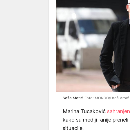
Saša Matić
Foto: MONDO/Uroš Arsić
Marina Tucaković
sahranje
kako su mediji ranije preneli
situacije.