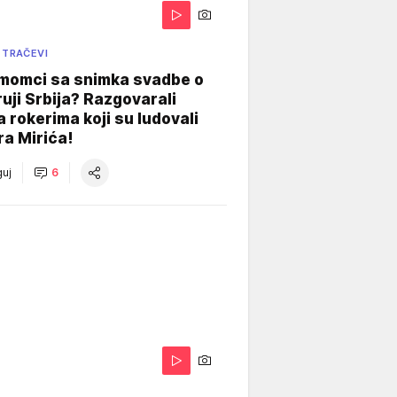
 TRAČEVI
 momci sa snimka svadbe o
uji Srbija? Razgovarali
 rokerima koji su ludovali
ra Mirića!
uj
6