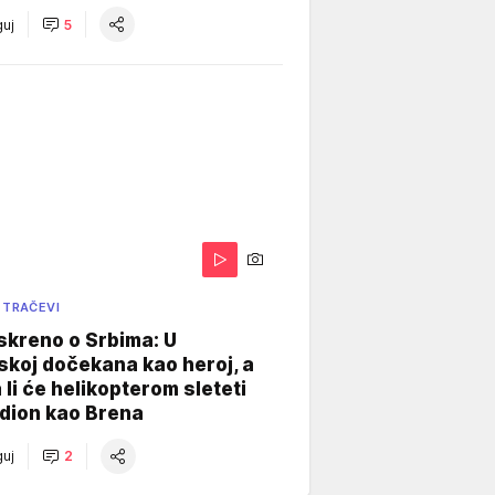
uj
5
 TRAČEVI
skreno o Srbima: U
koj dočekana kao heroj, a
 li će helikopterom sleteti
dion kao Brena
uj
2