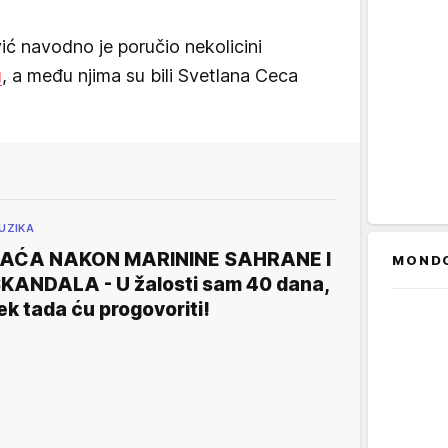
ić navodno je poručio nekolicini
u
, a među njima su bili Svetlana Ceca
.
UZIKA
AĆA NAKON MARININE SAHRANE I
MOND
KANDALA - U žalosti sam 40 dana,
ek tada ću progovoriti!