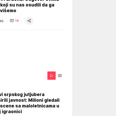
koji su nas osudili da ga
višemo
uj
14
i srpskog jutjubera
rili javnost: Milioni gledali
 scene sa maloletnicama u
j igraonici