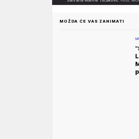
MOŽDA ĆE VAS ZANIMATI
M
"
L
M
p