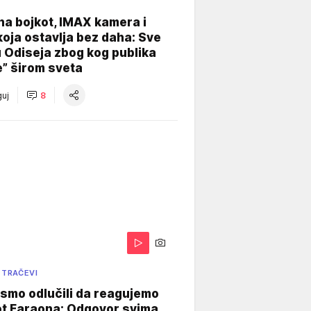
na bojkot, IMAX kamera i
koja ostavlja bez daha: Sve
u Odiseja zbog kog publika
e” širom sveta
uj
8
 TRAČEVI
smo odlučili da reagujemo
ot Faraona: Odgovor svima