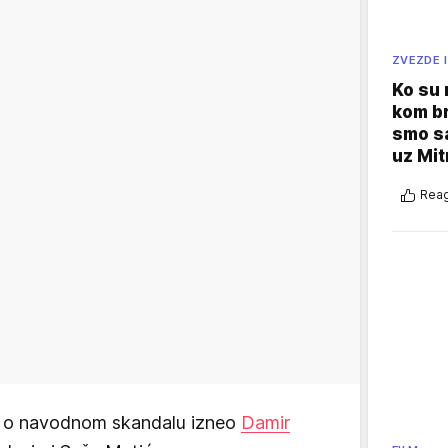
ZVEZDE I
Ko su
kom br
smo sa
uz Mit
Reag
je o navodnom skandalu izneo
Damir