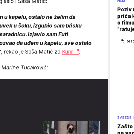
glasio i Saša Matić:
FILM
Poziv 
priča 
 u kapelu, ostalo ne želim da
o film
uvek u šoku, izgubio sam blisku
“ratuj
 saradnicu. Izjavio sam Futi
Reag
pozvao da uđem u kapelu, sve ostalo
"
, rekao je Saša Matić za
Kurir
.
e Marine Tucaković:
ZVEZDE I
Zašto 
na sp