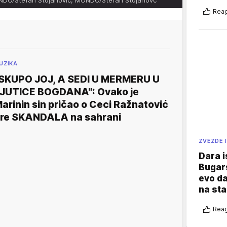
Reag
UZIKA
SKUPO JOJ, A SEDI U MERMERU U
JUTICE BOGDANA": Ovako je
arinin sin pričao o Ceci Ražnatović
re SKANDALA na sahrani
ZVEZDE I
Dara i
Bugars
evo da
na sta
Reag