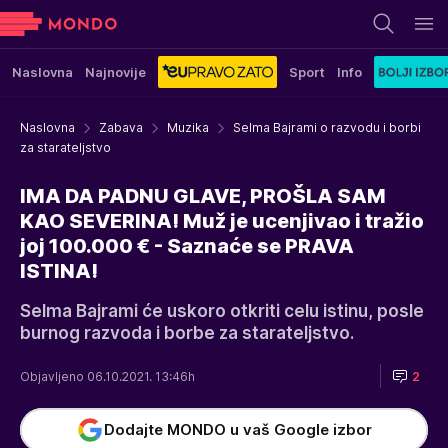
Naslovna
Najnovije
Sport
Info
Naslovna
Zabava
Muzika
Selma Bajrami o razvodu i borbi
za starateljstvo
IMA DA PADNU GLAVE, PROŠLA SAM
KAO SEVERINA! Muž je ucenjivao i tražio
joj 100.000 € - Saznaće se PRAVA
ISTINA!
Selma Bajrami će uskoro otkriti celu istinu, posle
burnog razvoda i borbe za starateljstvo.
Objavljeno 06.10.2021. 13:46h
2
Dodajte MONDO u vaš Google izbor