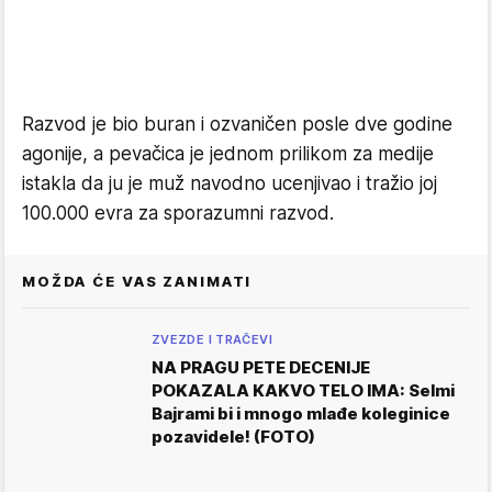
Razvod je bio buran i ozvaničen posle dve godine
agonije, a pevačica je jednom prilikom za medije
istakla da ju je muž navodno ucenjivao i tražio joj
100.000 evra za sporazumni razvod.
MOŽDA ĆE VAS ZANIMATI
ZVEZDE I TRAČEVI
NA PRAGU PETE DECENIJE
POKAZALA KAKVO TELO IMA: Selmi
Bajrami bi i mnogo mlađe koleginice
pozavidele! (FOTO)