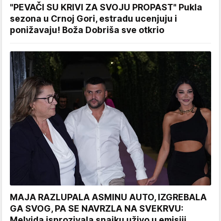
"PEVAČI SU KRIVI ZA SVOJU PROPAST" Pukla
sezona u Crnoj Gori, estradu ucenjuju i
ponižavaju! Boža Dobriša sve otkrio
MAJA RAZLUPALA ASMINU AUTO, IZGREBALA
GA SVOG, PA SE NAVRZLA NA SVEKRVU:
Melvida isprozivala snajku uživo u emisiji,