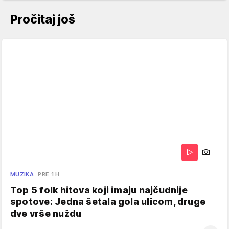
Pročitaj još
MUZIKA
PRE 1 H
Top 5 folk hitova koji imaju najčudnije
spotove: Jedna šetala gola ulicom, druge
dve vrše nuždu