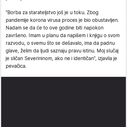
"Borba za starateljstvo još je u toku. Zbog
pandemije korona virusa proces je bio obustavljen.
Nadam se da će to ove godine biti napokon
završeno. Imam u planu da napišem i knjigu o svom
razvodu, o svemu što se dešavalo, ima da padnu
glave, želim da ljudi saznaju pravu istinu. Moj slučaj
je sličan Severininom, ako ne i identičan", izjavila je
pevačica.