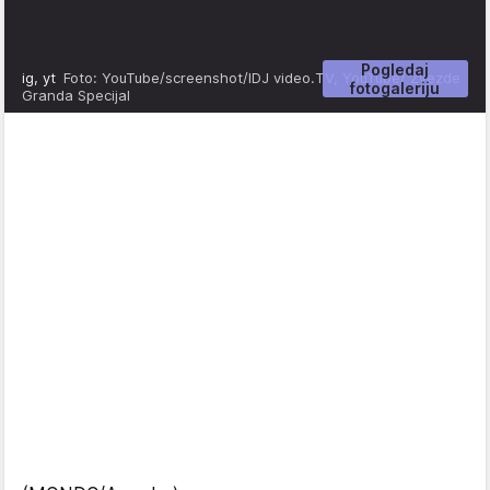
Pogledaj
ig, yt
Foto: YouTube/screenshot/IDJ video.TV, YouTube/ Zvezde
fotogaleriju
Granda Specijal