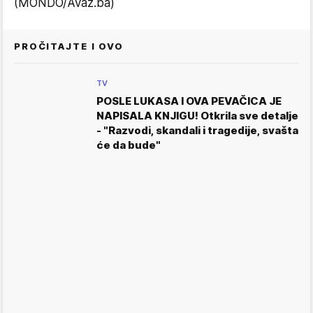
(MONDO/Avaz.ba)
PROČITAJTE I OVO
TV
POSLE LUKASA I OVA PEVAČICA JE
NAPISALA KNJIGU! Otkrila sve detalje
- "Razvodi, skandali i tragedije, svašta
će da bude"