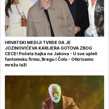
HRVATSKI MEDIJI TVRDE DA JE
JOZINOVIĆEVA KARIJERA GOTOVA ZBOG
CECE! Počela hajka na Jakova - U sve upleli
fantomsku firmu, Bregu i Čolu - Otkrivamo
mrežu laži