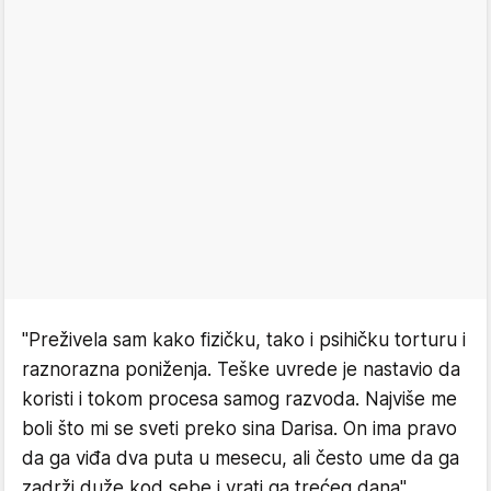
"Preživela sam kako fizičku, tako i psihičku torturu i
raznorazna poniženja. Teške uvrede je nastavio da
koristi i tokom procesa samog razvoda. Najviše me
boli što mi se sveti preko sina Darisa. On ima pravo
da ga viđa dva puta u mesecu, ali često ume da ga
zadrži duže kod sebe i vrati ga trećeg dana",