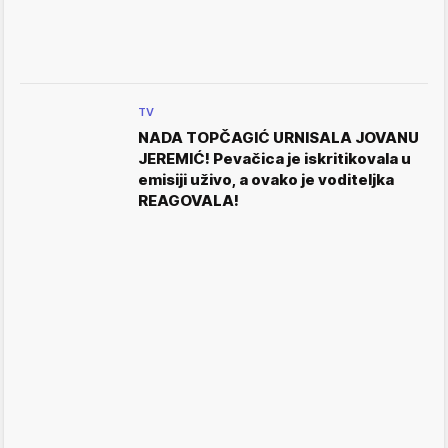
TV
NADA TOPČAGIĆ URNISALA JOVANU
JEREMIĆ! Pevačica je iskritikovala u
emisiji uživo, a ovako je voditeljka
REAGOVALA!