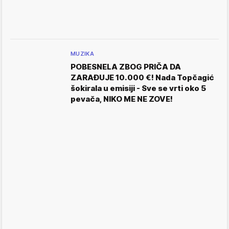
MUZIKA
POBESNELA ZBOG PRIČA DA
ZARAĐUJE 10.000 €! Nada Topčagić
šokirala u emisiji - Sve se vrti oko 5
pevača, NIKO ME NE ZOVE!