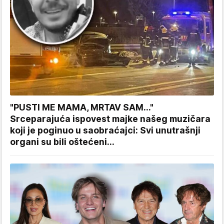
"PUSTI ME MAMA, MRTAV SAM..."
Srceparajuća ispovest majke našeg muzičara
koji je poginuo u saobraćajci: Svi unutrašnji
organi su bili oštećeni...