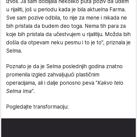
izvoli. Ja sam dobijala nekoliko puta poziv da uđem
u rijaliti, još u periodu kada je bila aktuelna Farma.
Sve sam pozive odbila, to nije za mene i nikada ne
bih pristala da budem deo toga. Nema tih para za
koje bih pristala da učestvujem u rijalitiju. Možda bih
došla da otpevam neku pesmu i to je to", priznala je
Selma.
Poznato je da je Selma poslednjih godina znatno
promenila izgled zahvaljujući plastičnim
operacijama, ali i dalje ponosno peva "
Kakvo telo
Selma ima
".
Pogledajte transformaciju: