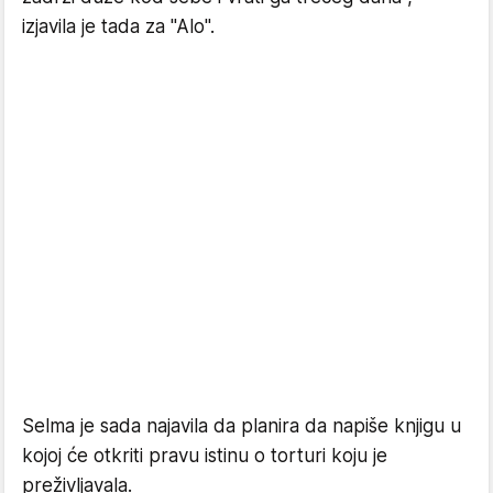
izjavila je tada za "Alo".
Selma je sada najavila da planira da napiše knjigu u
kojoj će otkriti pravu istinu o torturi koju je
preživljavala.