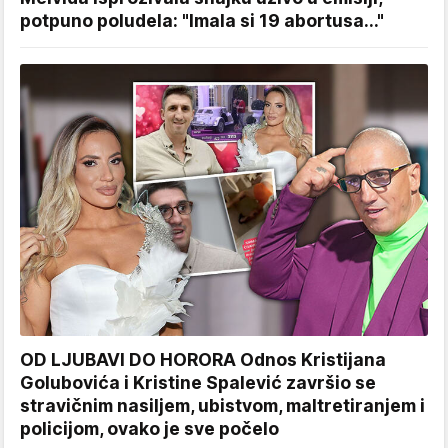
potpuno poludela: "Imala si 19 abortusa..."
OD LJUBAVI DO HORORA Odnos Kristijana
Golubovića i Kristine Spalević završio se
stravičnim nasiljem, ubistvom, maltretiranjem i
policijom, ovako je sve počelo