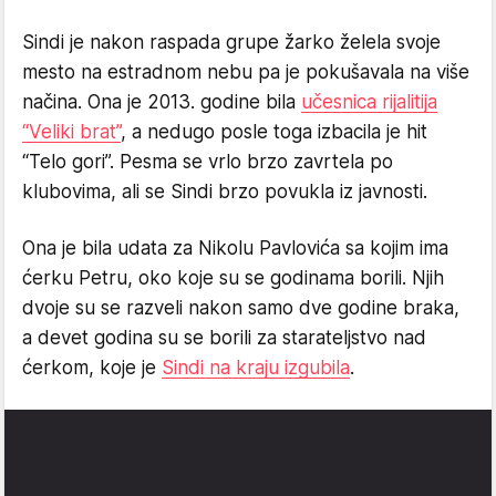
Sindi je nakon raspada grupe žarko želela svoje
mesto na estradnom nebu pa je pokušavala na više
načina. Ona je 2013. godine bila
učesnica rijalitija
“Veliki brat”
, a nedugo posle toga izbacila je hit
“Telo gori”. Pesma se vrlo brzo zavrtela po
klubovima, ali se Sindi brzo povukla iz javnosti.
Ona je bila udata za Nikolu Pavlovića sa kojim ima
ćerku Petru, oko koje su se godinama borili. Njih
dvoje su se razveli nakon samo dve godine braka,
a devet godina su se borili za starateljstvo nad
ćerkom, koje je
Sindi na kraju izgubila
.