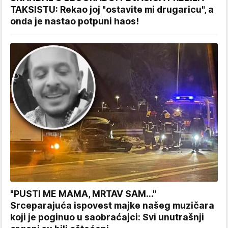
TAKSISTU: Rekao joj "ostavite mi drugaricu", a
onda je nastao potpuni haos!
"PUSTI ME MAMA, MRTAV SAM..."
Srceparajuća ispovest majke našeg muzičara
koji je poginuo u saobraćajci: Svi unutrašnji