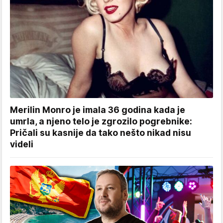
Merilin Monro je imala 36 godina kada je
umrla, a njeno telo je zgrozilo pogrebnike:
Pričali su kasnije da tako nešto nikad nisu
videli