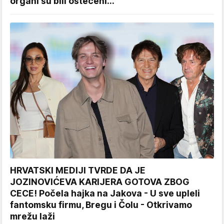
organi su bili oštećeni...
HRVATSKI MEDIJI TVRDE DA JE
JOZINOVIĆEVA KARIJERA GOTOVA ZBOG
CECE! Počela hajka na Jakova - U sve upleli
fantomsku firmu, Bregu i Čolu - Otkrivamo
mrežu laži