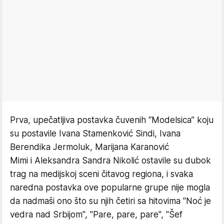
Prva, upečatljiva postavka čuvenih “Modelsica” koju
su postavile Ivana Stamenković Sindi, Ivana
Berendika Jermoluk, Marijana Karanović
Mimi i Aleksandra Sandra Nikolić ostavile su dubok
trag na medijskoj sceni čitavog regiona, i svaka
naredna postavka ove popularne grupe nije mogla
da nadmaši ono što su njih četiri sa hitovima ''Noć je
vedra nad Srbijom'', ''Pare, pare, pare'', ''Šef