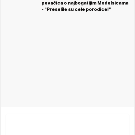
pevačica o najbogatijim Modelsicama
- "Preselile su cele porodice!"