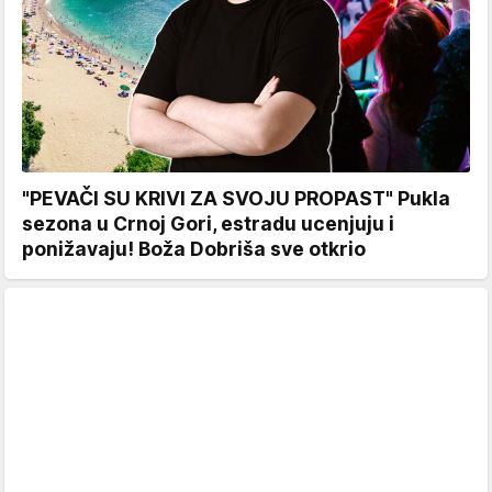
"PEVAČI SU KRIVI ZA SVOJU PROPAST" Pukla
sezona u Crnoj Gori, estradu ucenjuju i
ponižavaju! Boža Dobriša sve otkrio