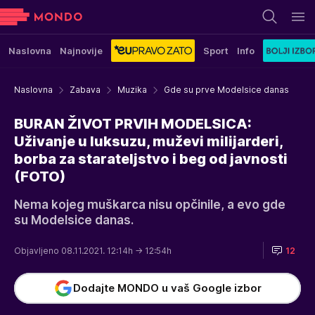
Naslovna
Najnovije
Sport
Info
Naslovna
Zabava
Muzika
Gde su prve Modelsice danas
BURAN ŽIVOT PRVIH MODELSICA:
Uživanje u luksuzu, muževi milijarderi,
borba za starateljstvo i beg od javnosti
(FOTO)
Nema kojeg muškarca nisu opčinile, a evo gde
su Modelsice danas.
Objavljeno 08.11.2021. 12:14h
→ 12:54h
12
Dodajte MONDO u vaš Google izbor