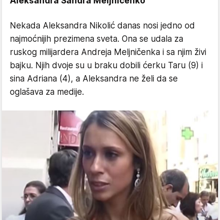
Aleksandra Sandra Meljničenko
Nekada Aleksandra Nikolić danas nosi jedno od
najmoćnijih prezimena sveta. Ona se udala za
ruskog milijardera Andreja Meljničenka i sa njim živi
bajku. Njih dvoje su u braku dobili ćerku Taru (9) i
sina Adriana (4), a Aleksandra ne želi da se
oglašava za medije.