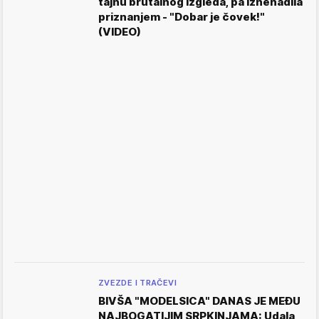
tajnu brutalnog izgleda, pa iznenadila
priznanjem - "Dobar je čovek!"
(VIDEO)
ZVEZDE I TRAČEVI
BIVŠA "MODELSICA" DANAS JE MEĐU
NAJBOGATIJIM SRPKINJAMA: Udala