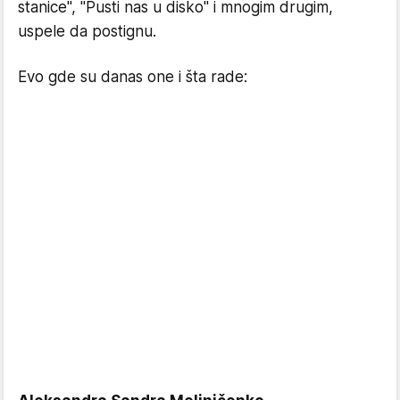
stanice'', ''Pusti nas u disko'' i mnogim drugim,
uspele da postignu.
Evo gde su danas one i šta rade: