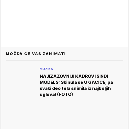
MOŽDA ĆE VAS ZANIMATI
MUZIKA
NAJIZAZOVNIJI KADROVI SINDI
MODELS: Skinula se U GAĆICE, pa
svaki deo tela snimila iz najboljih
uglova! (FOTO)