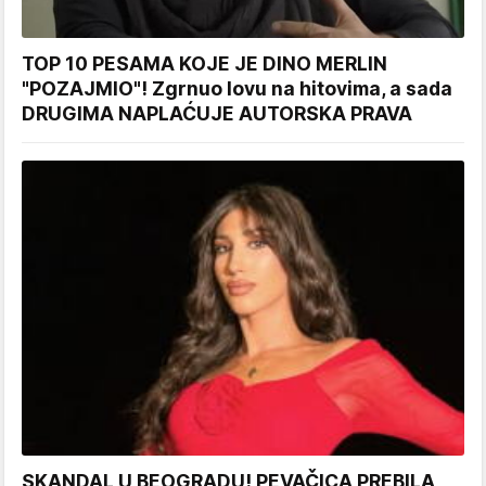
TOP 10 PESAMA KOJE JE DINO MERLIN
"POZAJMIO"! Zgrnuo lovu na hitovima, a sada
DRUGIMA NAPLAĆUJE AUTORSKA PRAVA
SKANDAL U BEOGRADU! PEVAČICA PREBILA