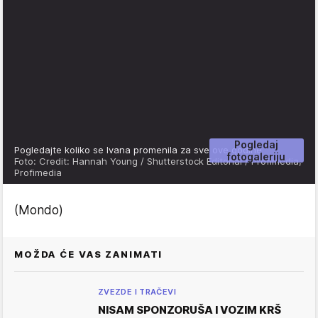
Pogledaj
Pogledajte koliko se Ivana promenila za sve ove godine
fotogaleriju
Foto: Credit: Hannah Young / Shutterstock Editorial / Profimedia,
Profimedia
(Mondo)
MOŽDA ĆE VAS ZANIMATI
ZVEZDE I TRAČEVI
NISAM SPONZORUŠA I VOZIM KRŠ