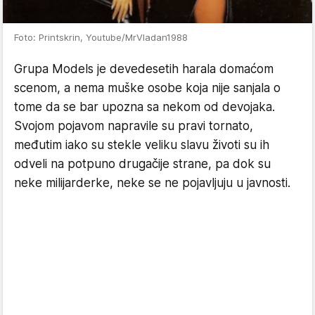
Foto: Printskrin, Youtube/MrVladan1988
Grupa Models je devedesetih harala domaćom
scenom, a nema muške osobe koja nije sanjala o
tome da se bar upozna sa nekom od devojaka.
Svojom pojavom napravile su pravi tornato,
međutim iako su stekle veliku slavu životi su ih
odveli na potpuno drugačije strane, pa dok su
neke milijarderke, neke se ne pojavljuju u javnosti.