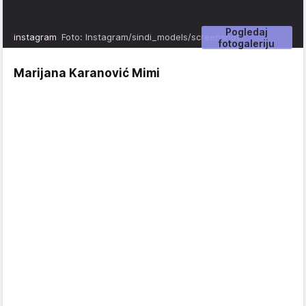
Pogledaj
instagram
Foto: Instagram/sindi_models/screenshot
fotogaleriju
Marijana Karanović Mimi