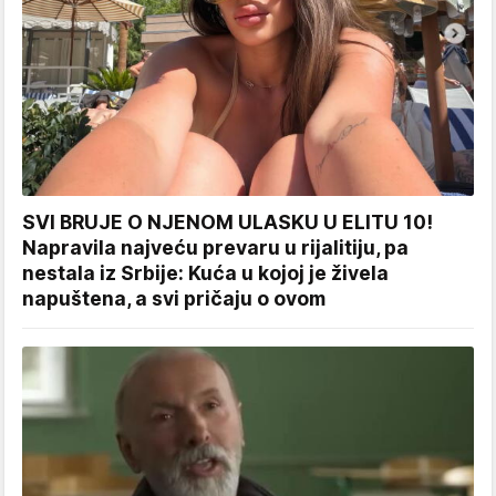
SVI BRUJE O NJENOM ULASKU U ELITU 10!
Napravila najveću prevaru u rijalitiju, pa
nestala iz Srbije: Kuća u kojoj je živela
napuštena, a svi pričaju o ovom