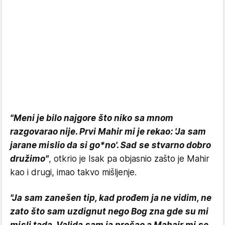
"Meni je bilo najgore što niko sa mnom
razgovarao nije. Prvi Mahir mi je rekao: 'Ja sam
jarane mislio da si go*no'. Sad se stvarno dobro
družimo"
, otkrio je Isak pa objasnio zašto je Mahir
kao i drugi, imao takvo mišljenje.
"Ja sam zanešen tip, kad prođem ja ne vidim, ne
zato što sam uzdignut nego Bog zna gde su mi