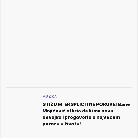
MUZIKA
STIŽU MI EKSPLICITNE PORUKE! Bane
Mojićević otkrio da li ima novu
devojku i progovorio o najvećem
porazu u životu!