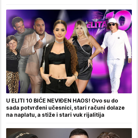
U ELITI 10 BIĆE NEVIĐEN HAOS! Ovo su do
sada potvrđeni učesnici, stari računi dolaze
na naplatu, a stiže i stari vuk rijalitija