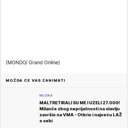
(MONDO/ Grand Online)
MOŽDA ĆE VAS ZANIMATI
MUZIKA
MALTRETIRALI SU ME I UZELI 27.000!
Milanče zbog neprijatnosti na slavlju
završio na VMA - Otkrio i najveću LAŽ
o sebi