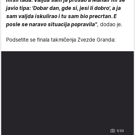
misli tada. Valjda sam ja prošao a Mahair mi se
javio tipa: 'Dobar dan, gde si, jesi li dobro', a ja
sam valjda iskulirao i tu sam bio precrtan. E
posle se naravo situacija popravila"
, dodao je.
Podsetite se finala takmičenja Zvezde Granda:
1/33