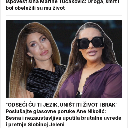
ispovest sina Marine Tucaković: Droga, smrt i
bol obeležili su mu život
"ODSEĆI ĆU TI JEZIK, UNIŠTITI ŽIVOT I BRAK"
Poslušajte glasovne poruke Ane Nikolić:
Besna i nezaustavljiva uputila brutalne uvrede
i pretnje Slobinoj Jeleni