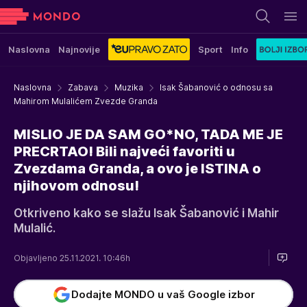
Naslovna
Najnovije
Sport
Info
Naslovna
Zabava
Muzika
Isak Šabanović o odnosu sa
Mahirom Mulalićem Zvezde Granda
MISLIO JE DA SAM GO*NO, TADA ME JE
PRECRTAO! Bili najveći favoriti u
Zvezdama Granda, a ovo je ISTINA o
njihovom odnosu!
Otkriveno kako se slažu Isak Šabanović i Mahir
Mulalić.
Objavljeno 25.11.2021. 10:46h
Dodajte MONDO u vaš Google izbor