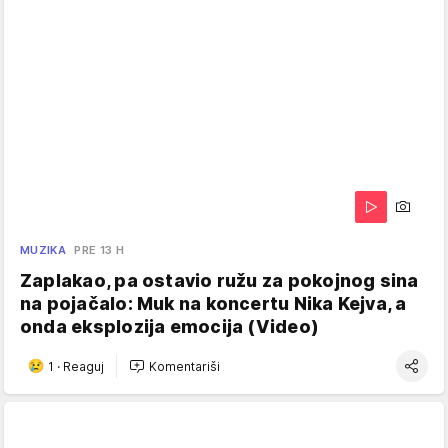
MUZIKA
PRE 13 H
Zaplakao, pa ostavio ružu za pokojnog sina
na pojačalo: Muk na koncertu Nika Kejva, a
onda eksplozija emocija (Video)
1
·
Reaguj
Komentariši