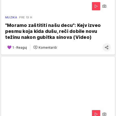
MUZIKA
PRE 13 H
"Moramo zaštititi našu decu": Kejv izveo
pesmu koja kida dušu, reči dobile novu
težinu nakon gubitka sinova (Video)
1
·
Reaguj
Komentariši