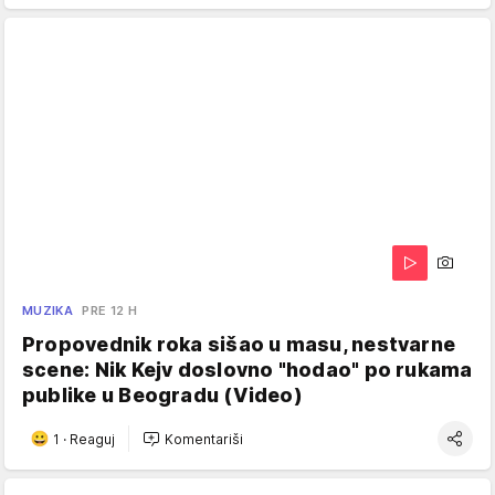
MUZIKA
PRE 12 H
Propovednik roka sišao u masu, nestvarne
scene: Nik Kejv doslovno "hodao" po rukama
publike u Beogradu (Video)
1
·
Reaguj
Komentariši