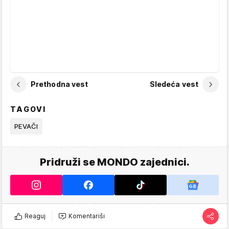
Prethodna vest
Sledeća vest
TAGOVI
PEVAČI
Pridruži se MONDO zajednici.
Reaguj
Komentariši