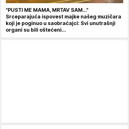
"PUSTI ME MAMA, MRTAV SAM..."
Srceparajuća ispovest majke našeg muzičara
koji je poginuo u saobraćajci: Svi unutrašnji
organi su bili oštećeni...