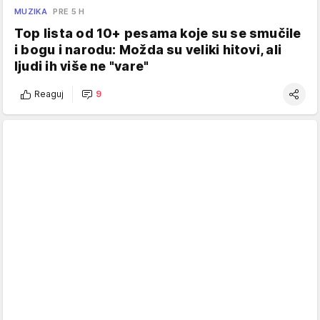
MUZIKA
PRE 5 H
Top lista od 10+ pesama koje su se smučile
i bogu i narodu: Možda su veliki hitovi, ali
ljudi ih više ne "vare"
Reaguj
9