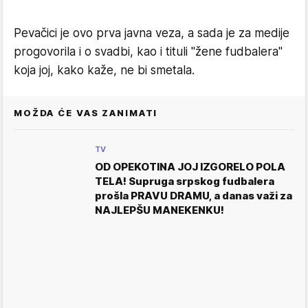
Pevačici je ovo prva javna veza, a sada je za medije
progovorila i o svadbi, kao i tituli "žene fudbalera"
koja joj, kako kaže, ne bi smetala.
MOŽDA ĆE VAS ZANIMATI
TV
OD OPEKOTINA JOJ IZGORELO POLA
TELA! Supruga srpskog fudbalera
prošla PRAVU DRAMU, a danas važi za
NAJLEPŠU MANEKENKU!