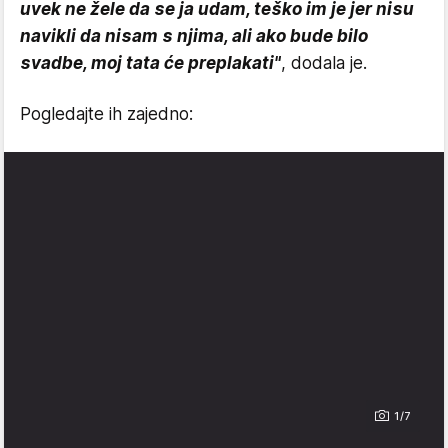
uvek ne žele da se ja udam, teško im je jer nisu
navikli da nisam s njima, ali ako bude bilo
svadbe, moj tata će preplakati"
, dodala je.
Pogledajte ih zajedno:
1/7