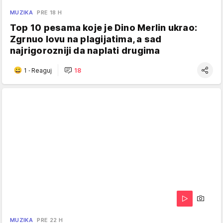
MUZIKA
PRE 18 H
Top 10 pesama koje je Dino Merlin ukrao:
Zgrnuo lovu na plagijatima, a sad
najrigorozniji da naplati drugima
1
·
Reaguj
18
MUZIKA
PRE 22 H