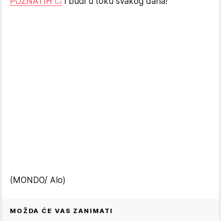
POZNATIH
i budi u toku svakog dana!
(MONDO/ Alo)
MOŽDA ĆE VAS ZANIMATI