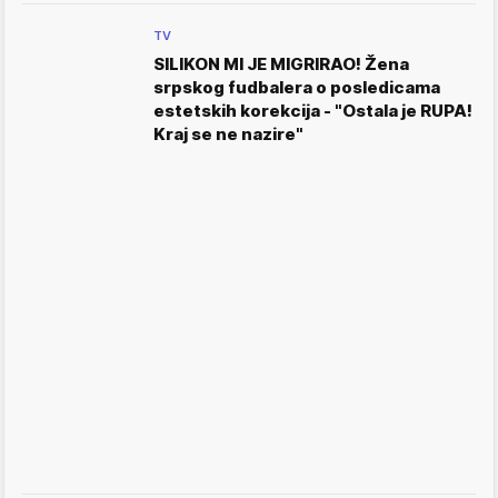
TV
SILIKON MI JE MIGRIRAO! Žena
srpskog fudbalera o posledicama
estetskih korekcija - "Ostala je RUPA!
Kraj se ne nazire"