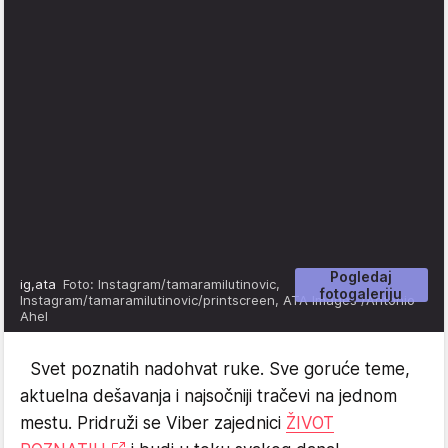
Pogledaj
ig,ata
Foto: Instagram/tamaramilutinovic,
fotogaleriju
Instagram/tamaramilutinovic/printscreen, ATA Images /Antonio
Ahel
Svet poznatih nadohvat ruke. Sve goruće teme,
aktuelna dešavanja i najsočniji tračevi na jednom
mestu. Pridruži se Viber zajednici
ŽIVOT