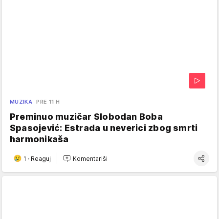
MUZIKA
PRE 11 H
Preminuo muzičar Slobodan Boba
Spasojević: Estrada u neverici zbog smrti
harmonikaša
1
·
Reaguj
Komentariši