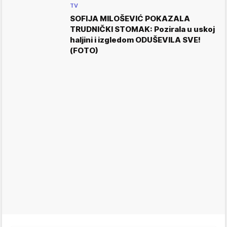
TV
SOFIJA MILOŠEVIĆ POKAZALA
TRUDNIČKI STOMAK: Pozirala u uskoj
haljini i izgledom ODUŠEVILA SVE!
(FOTO)