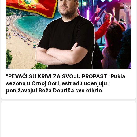
"PEVAČI SU KRIVI ZA SVOJU PROPAST" Pukla
sezona u Crnoj Gori, estradu ucenjuju i
ponižavaju! Boža Dobriša sve otkrio