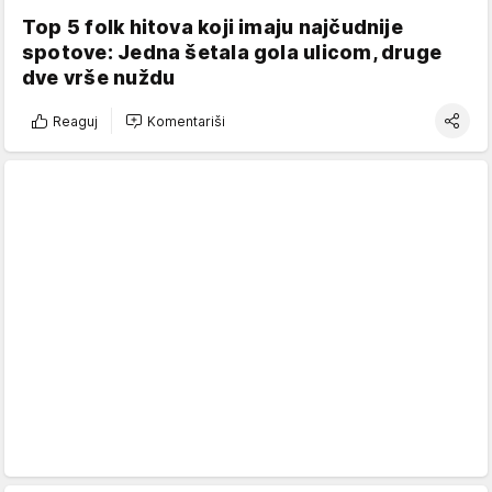
Top 5 folk hitova koji imaju najčudnije
spotove: Jedna šetala gola ulicom, druge
dve vrše nuždu
Reaguj
Komentariši