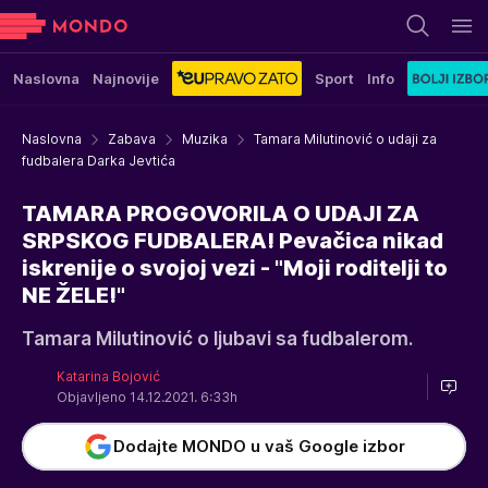
Naslovna
Najnovije
Sport
Info
Naslovna
Zabava
Muzika
Tamara Milutinović o udaji za
fudbalera Darka Jevtića
TAMARA PROGOVORILA O UDAJI ZA
SRPSKOG FUDBALERA! Pevačica nikad
iskrenije o svojoj vezi - "Moji roditelji to
NE ŽELE!"
Tamara Milutinović o ljubavi sa fudbalerom.
Katarina Bojović
Objavljeno 14.12.2021. 6:33h
Dodajte MONDO u vaš Google izbor