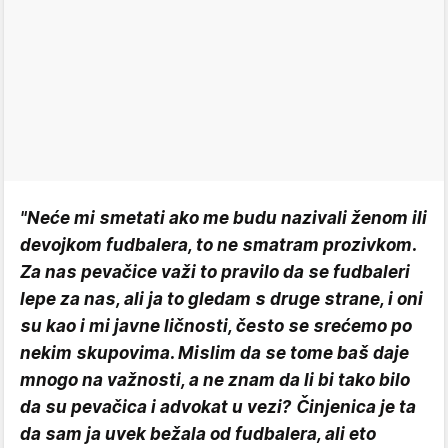
"Neće mi smetati ako me budu nazivali ženom ili
devojkom fudbalera, to ne smatram prozivkom.
Za nas pevačice važi to pravilo da se fudbaleri
lepe za nas, ali ja to gledam s druge strane, i oni
su kao i mi javne ličnosti, često se srećemo po
nekim skupovima. Mislim da se tome baš daje
mnogo na važnosti, a ne znam da li bi tako bilo
da su pevačica i advokat u vezi? Činjenica je ta
da sam ja uvek bežala od fudbalera, ali eto