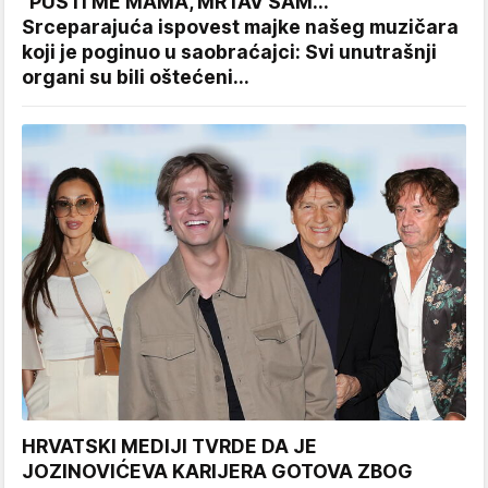
"PUSTI ME MAMA, MRTAV SAM..."
Srceparajuća ispovest majke našeg muzičara
koji je poginuo u saobraćajci: Svi unutrašnji
organi su bili oštećeni...
HRVATSKI MEDIJI TVRDE DA JE
JOZINOVIĆEVA KARIJERA GOTOVA ZBOG