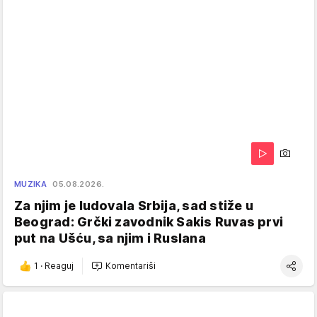
MUZIKA
05.08.2026.
Za njim je ludovala Srbija, sad stiže u
Beograd: Grčki zavodnik Sakis Ruvas prvi
put na Ušću, sa njim i Ruslana
1
·
Reaguj
Komentariši