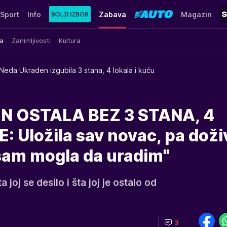
Sport
Info
Zabava
Magazin
a
Zanimljivosti
Kultura
Neda Ukraden izgubila 3 stana, 4 lokala i kuću
 OSTALA BEZ 3 STANA, 4
 Uložila sav novac, pa doži
isam mogla da uradim"
joj se desilo i šta joj je ostalo od
3