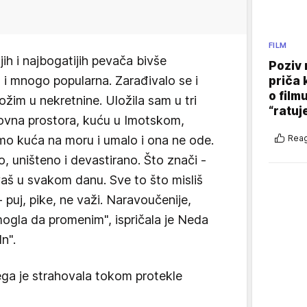
FILM
jih i najbogatijih pevača bivše
Poziv 
 i mnogo popularna. Zarađivalo se i
priča 
o film
ožim u nekretnine. Uložila sam u tri
“ratuj
slovna prostora, kuću u Imotskom,
Reag
amo kuća na moru i umalo i ona ne ode.
, uništeno i devastirano. Što znači -
vaš u svakom danu. Sve to što misliš
 puj, pike, ne važi. Naravoučenije,
 mogla da promenim", ispričala je Neda
n".
čega je strahovala tokom protekle