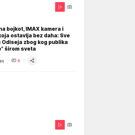
na bojkot, IMAX kamera i
koja ostavlja bez daha: Sve
u Odiseja zbog kog publika
e” širom sveta
uj
8