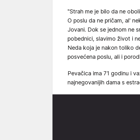
"Strah me je bilo da ne obol
O poslu da ne pričam, al' ne
Jovani. Dok se jednom ne s
pobednici, slavimo život i n
Neda koja je nakon toliko de
posvećena poslu, ali i porod
Pevačica ima 71 godinu i važ
najnegovanijih dama s estr