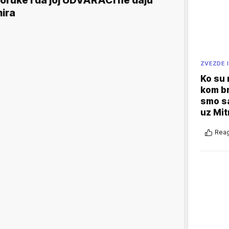
oruke i da joj UDVARAČI ne daju
ira
ZVEZDE I
Ko su
kom br
smo sa
uz Mit
Reag