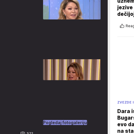
uznemi
jezive
dečijo
Reag
ZVEZDE I
Dara i
Bugars
Pogledaj fotogaleriju
evo da
na sta
1/12