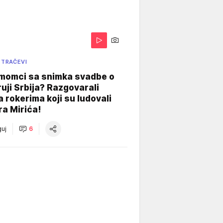
 TRAČEVI
 momci sa snimka svadbe o
uji Srbija? Razgovarali
 rokerima koji su ludovali
ra Mirića!
uj
6