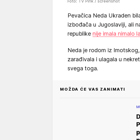
Foto: TV Pink / screenshot
Pevačica Neda Ukraden bila 
izbođača u Jugoslaviji, ali n
republike
nije imala nimalo 
Neda je rodom iz Imotskog, a
zarađivala i ulagala u nekre
svega toga.
MOŽDA ĆE VAS ZANIMATI
M
P
p