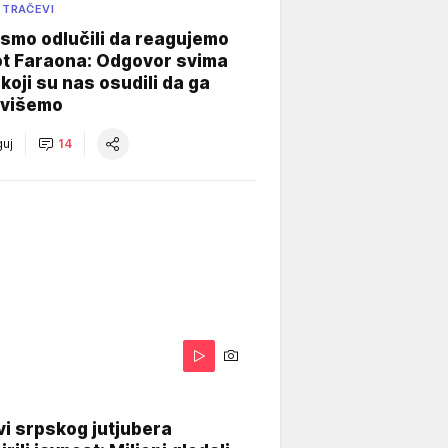
 TRAČEVI
smo odlučili da reagujemo
ot Faraona: Odgovor svima
koji su nas osudili da ga
višemo
uj
14
i srpskog jutjubera