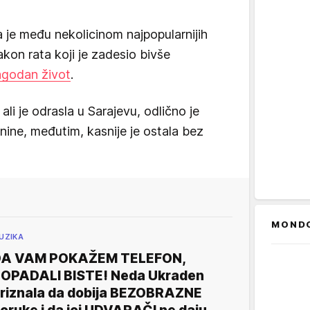
je među nekolicinom najpopularnijih
akon rata koji je zadesio bivše
lagodan život
.
li je odrasla u Sarajevu, odlično je
tnine, međutim, kasnije je ostala bez
MOND
UZIKA
DA VAM POKAŽEM TELEFON,
OPADALI BISTE! Neda Ukraden
riznala da dobija BEZOBRAZNE