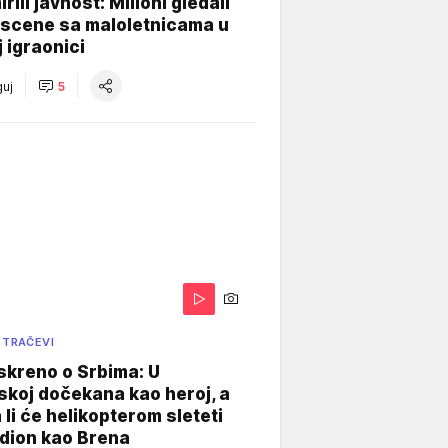
rili javnost: Milioni gledali
 scene sa maloletnicama u
j igraonici
uj
5
 TRAČEVI
skreno o Srbima: U
koj dočekana kao heroj, a
 li će helikopterom sleteti
dion kao Brena