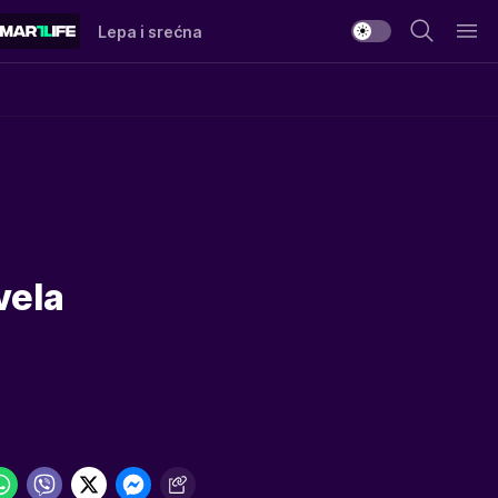
Lepa i srećna
vela