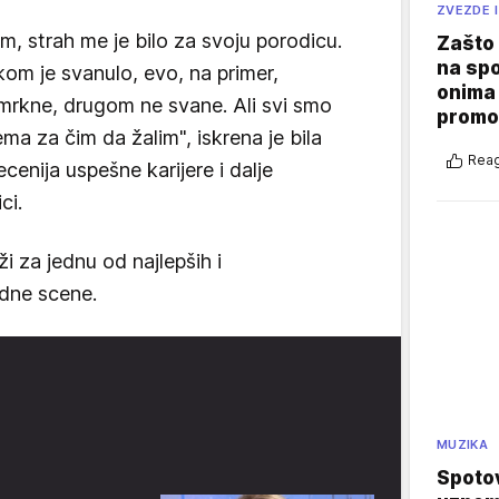
ZVEZDE I
im, strah me je bilo za svoju porodicu.
Zašto 
na sp
kom je svanulo, evo, na primer,
onima 
mrkne, drugom ne svane. Ali svi smo
promo
ema za čim da žalim", iskrena je bila
Reag
cenija uspešne karijere i dalje
ici.
i za jednu od najlepših i
adne scene.
MUZIKA
Spotov