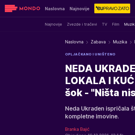
Naslovna
Najnovije
Najnovije
Zvezde i tračevi
TV
Film
Muzik
Sensa
Stvar ukusa
Yumama
Naslovna
Zabava
Muzika
OPLJAČKANO I UNIŠTENO
NEDA UKRADEN
LOKALA I KUĆE:
šok - "Ništa n
Neda Ukraden ispričala šta 
kompletne imovine.
Branka Bajić