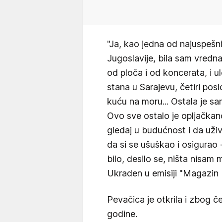
"Ja, kao jedna od najuspešni
Jugoslavije, bila sam vredna
od ploča i od koncerata, i ul
stana u Sarajevu, četiri po
kuću na moru... Ostala je s
Ovo sve ostalo je opljačkano
gledaj u budućnost i da uži
da si se ušuškao i osigurao -
bilo, desilo se, ništa nisam
Ukraden u emisiji "Magazin I
Pevačica je otkrila i zbog 
godine.