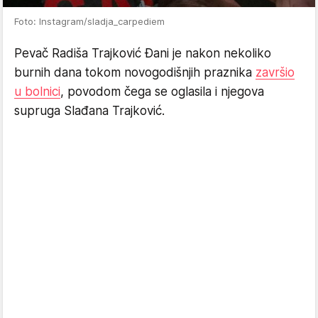
Foto: Instagram/sladja_carpediem
Pevač Radiša Trajković Đani je nakon nekoliko
burnih dana tokom novogodišnjih praznika
završio
u bolnici
, povodom čega se oglasila i njegova
supruga Slađana Trajković.