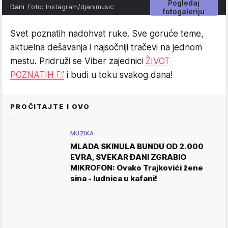
Pogledaj
Đani
Foto: Instagram/djanimusic
fotogaleriju
Svet poznatih nadohvat ruke. Sve goruće teme,
aktuelna dešavanja i najsočniji tračevi na jednom
mestu. Pridruži se Viber zajednici
ŽIVOT
POZNATIH
i budi u toku svakog dana!
PROČITAJTE I OVO
MUZIKA
MLADA SKINULA BUNDU OD 2.000
EVRA, SVEKAR ĐANI ZGRABIO
MIKROFON: Ovako Trajkovići žene
sina - ludnica u kafani!