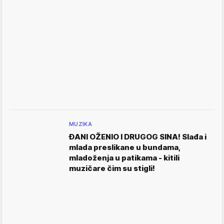
MUZIKA
ĐANI OŽENIO I DRUGOG SINA! Slađa i
mlada preslikane u bundama,
mladoženja u patikama - kitili
muzičare čim su stigli!