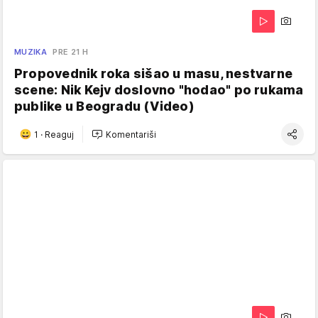
MUZIKA
PRE 21 H
Propovednik roka sišao u masu, nestvarne
scene: Nik Kejv doslovno "hodao" po rukama
publike u Beogradu (Video)
1
·
Reaguj
Komentariši