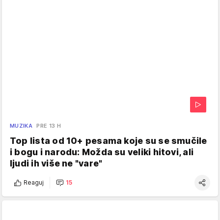
MUZIKA
PRE 13 H
Top lista od 10+ pesama koje su se smučile
i bogu i narodu: Možda su veliki hitovi, ali
ljudi ih više ne "vare"
Reaguj
15