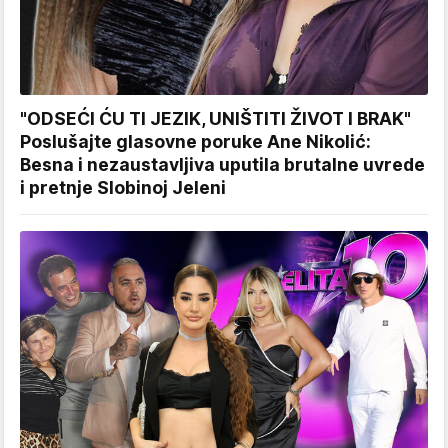
"ODSEĆI ĆU TI JEZIK, UNIŠTITI ŽIVOT I BRAK"
Poslušajte glasovne poruke Ane Nikolić:
Besna i nezaustavljiva uputila brutalne uvrede
i pretnje Slobinoj Jeleni