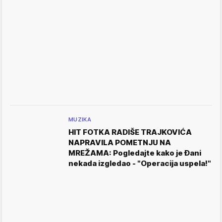
MUZIKA
HIT FOTKA RADIŠE TRAJKOVIĆA
NAPRAVILA POMETNJU NA
MREŽAMA: Pogledajte kako je Đani
nekada izgledao - "Operacija uspela!"