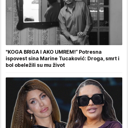
"KOGA BRIGA I AKO UMREM!“ Potresna
ispovest sina Marine Tucaković: Droga, smrt i
bol obeležili su mu život