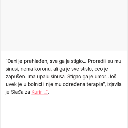
"Đani je prehlađen, sve ga je stiglo... Proradili su mu
sinusi, nema koronu, ali ga je sve stislo, ceo je
zapušen. Ima upalu sinusa. Stigao ga je umor. Još
uvek je u bolnici i nije mu određena terapija", izjavila
je Slađa za
Kurir
.