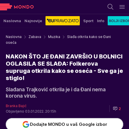
Naslovna
Najnovije
Sport
Info
Naslovna
Zabava
Muzika
Slađa otkrila kako se Đani
oseća
NAKON ŠTO JE ĐANI ZAVRŠIO U BOLNICI
OGLASILA SE SLAĐA: Folkerova
supruga otkrila kako se oseća - Sve ga je
stiglo!
Slađana Trajković otkrila je i da Đani nema
korona virus.
Branka Bajić
2
Objavljeno 03.01.2022. 20:15h
Dodajte MONDO u vaš Google izbor