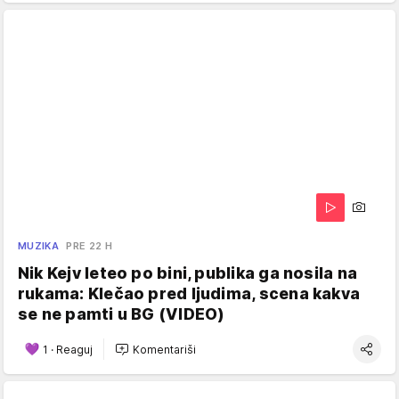
MUZIKA
PRE 22 H
Nik Kejv leteo po bini, publika ga nosila na
rukama: Klečao pred ljudima, scena kakva
se ne pamti u BG (VIDEO)
1
·
Reaguj
Komentariši