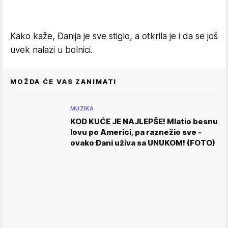
Kako kaže, Đanija je sve stiglo, a otkrila je i da se još
uvek nalazi u bolnici.
MOŽDA ĆE VAS ZANIMATI
MUZIKA
KOD KUĆE JE NAJLEPŠE! Mlatio besnu
lovu po Americi, pa raznežio sve -
ovako Đani uživa sa UNUKOM! (FOTO)