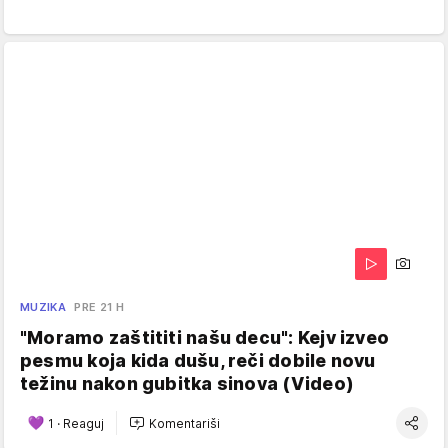
MUZIKA
PRE 21 H
"Moramo zaštititi našu decu": Kejv izveo
pesmu koja kida dušu, reči dobile novu
težinu nakon gubitka sinova (Video)
1
·
Reaguj
Komentariši