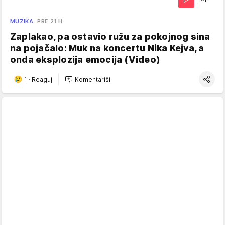
MUZIKA
PRE 21 H
Zaplakao, pa ostavio ružu za pokojnog sina
na pojačalo: Muk na koncertu Nika Kejva, a
onda eksplozija emocija (Video)
1
·
Reaguj
Komentariši