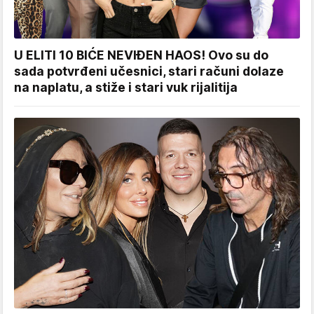
U ELITI 10 BIĆE NEVIĐEN HAOS! Ovo su do
sada potvrđeni učesnici, stari računi dolaze
na naplatu, a stiže i stari vuk rijalitija