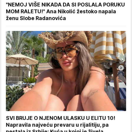
"NEMOJ VIŠE NIKADA DA SI POSLALA PORUKU
MOM RALETU!" Ana Nikolić žestoko napala
ženu Slobe Radanovića
SVI BRUJE O NJENOM ULASKU U ELITU 10!
Napravila najveću prevaru u rijalitiju, pa
nestala iz Srbije: Kuća u kojoj je živela