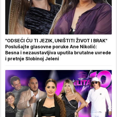
"ODSEĆI ĆU TI JEZIK, UNIŠTITI ŽIVOT I BRAK"
Poslušajte glasovne poruke Ane Nikolić:
Besna i nezaustavljiva uputila brutalne uvrede
i pretnje Slobinoj Jeleni