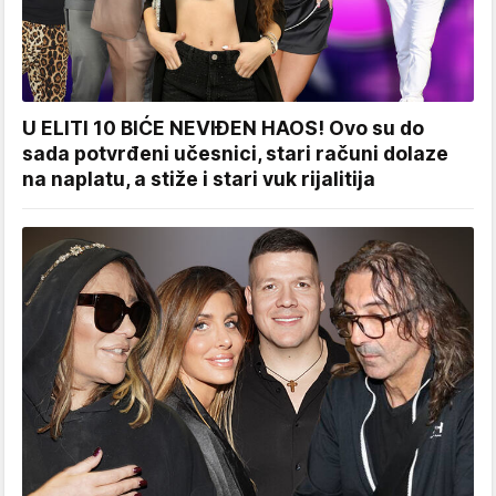
U ELITI 10 BIĆE NEVIĐEN HAOS! Ovo su do
sada potvrđeni učesnici, stari računi dolaze
na naplatu, a stiže i stari vuk rijalitija