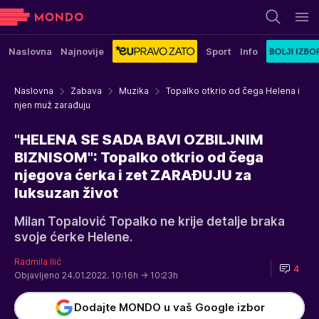
Naslovna
Najnovije
Sport
Info
Naslovna
Zabava
Muzika
Topalko otkrio od čega Helena i
njen muž zarađuju
"HELENA SE SADA BAVI OZBILJNIM
BIZNISOM": Topalko otkrio od čega
njegova ćerka i zet ZARAĐUJU za
luksuzan život
Milan Topalović Topalko ne krije detalje braka
svoje ćerke Helene.
Radmila Ilić
4
Objavljeno 24.01.2022. 10:16h
→ 10:23h
Dodajte MONDO u vaš Google izbor