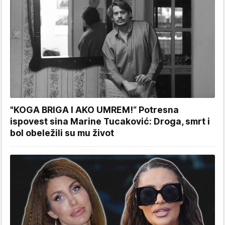
"KOGA BRIGA I AKO UMREM!“ Potresna
ispovest sina Marine Tucaković: Droga, smrt i
bol obeležili su mu život