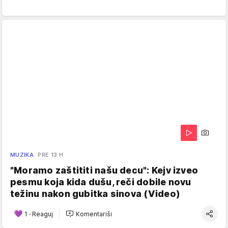
MUZIKA
PRE 13 H
"Moramo zaštititi našu decu": Kejv izveo
pesmu koja kida dušu, reči dobile novu
težinu nakon gubitka sinova (Video)
1
·
Reaguj
Komentariši