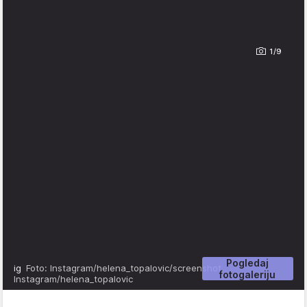
1/9
Pogledaj
ig
Foto: Instagram/helena_topalovic/screenshot,
fotogaleriju
Instagram/helena_topalovic