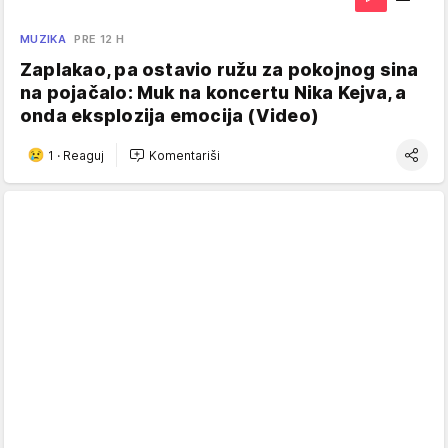
MUZIKA
PRE 12 H
Zaplakao, pa ostavio ružu za pokojnog sina
na pojačalo: Muk na koncertu Nika Kejva, a
onda eksplozija emocija (Video)
1
·
Reaguj
Komentariši