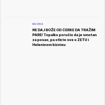
MUZIKA
NE DAJ BOŽE OD ĆERKE DA TRAŽIM
PARE! Topalko poručio da je smotan
za posao, pa otkrio sve o ZETU i
Heleninom biznisu