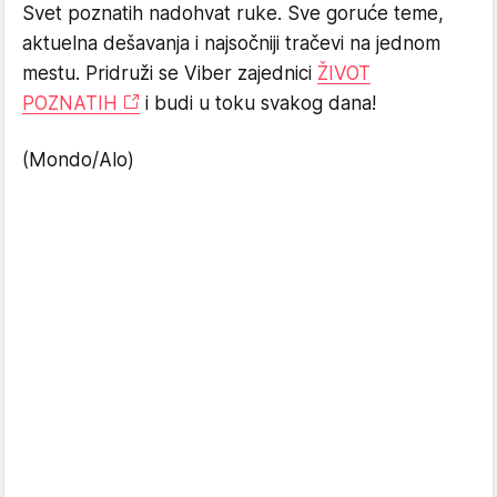
Svet poznatih nadohvat ruke. Sve goruće teme,
aktuelna dešavanja i najsočniji tračevi na jednom
mestu. Pridruži se Viber zajednici
ŽIVOT
POZNATIH
i budi u toku svakog dana!
(Mondo/Alo)