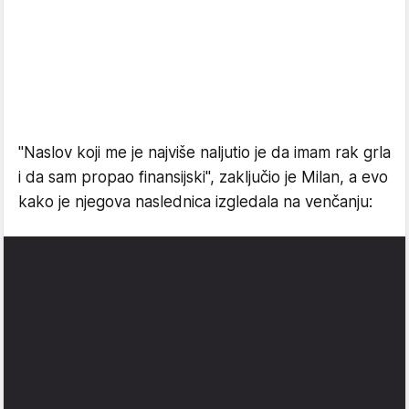
"Naslov koji me je najviše naljutio je da imam rak grla
i da sam propao finansijski", zaključio je Milan, a evo
kako je njegova naslednica izgledala na venčanju: