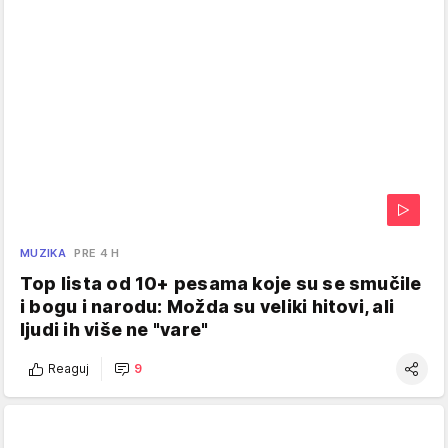
MUZIKA
PRE 4 H
Top lista od 10+ pesama koje su se smučile
i bogu i narodu: Možda su veliki hitovi, ali
ljudi ih više ne "vare"
Reaguj
9