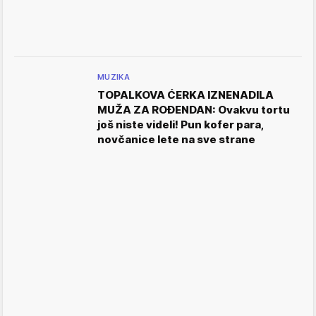
MUZIKA
TOPALKOVA ĆERKA IZNENADILA
MUŽA ZA ROĐENDAN: Ovakvu tortu
još niste videli! Pun kofer para,
novčanice lete na sve strane