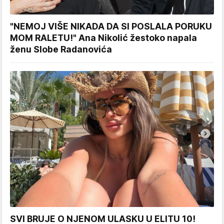
"NEMOJ VIŠE NIKADA DA SI POSLALA PORUKU
MOM RALETU!" Ana Nikolić žestoko napala
ženu Slobe Radanovića
SVI BRUJE O NJENOM ULASKU U ELITU 10!