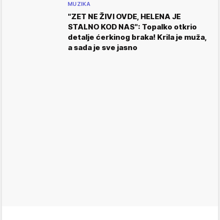
MUZIKA
"ZET NE ŽIVI OVDE, HELENA JE
STALNO KOD NAS": Topalko otkrio
detalje ćerkinog braka! Krila je muža,
a sada je sve jasno