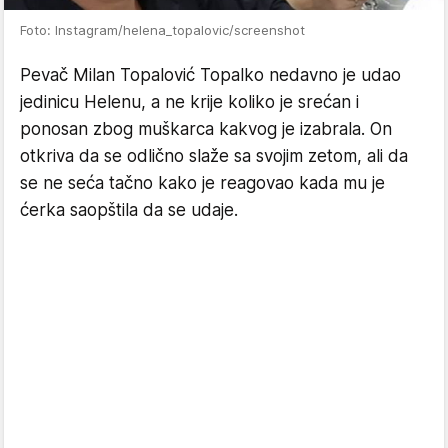
Foto: Instagram/helena_topalovic/screenshot
Pevač Milan Topalović Topalko nedavno je udao
jedinicu Helenu, a ne krije koliko je srećan i
ponosan zbog muškarca kakvog je izabrala. On
otkriva da se odlično slaže sa svojim zetom, ali da
se ne seća tačno kako je reagovao kada mu je
ćerka saopštila da se udaje.