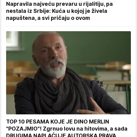
Napravila najveću prevaru u rijalitiju, pa
nestala iz Srbije: Kuća u kojoj je živela
napuštena, a svi pričaju o ovom
TOP 10 PESAMA KOJE JE DINO MERLIN
"POZAJMIO"! Zgrnuo lovu na hitovima, a sada
DRUGIMA NAPLAĆUJE AUTORSKA PRAVA