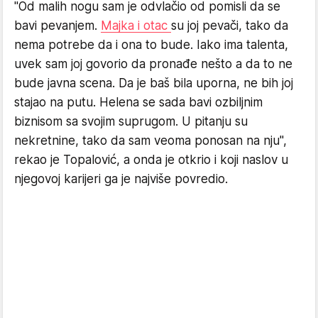
"Od malih nogu sam je odvlačio od pomisli da se
bavi pevanjem.
Majka i otac
su joj pevači, tako da
nema potrebe da i ona to bude. Iako ima talenta,
uvek sam joj govorio da pronađe nešto a da to ne
bude javna scena. Da je baš bila uporna, ne bih joj
stajao na putu. Helena se sada bavi ozbiljnim
biznisom sa svojim suprugom. U pitanju su
nekretnine, tako da sam veoma ponosan na nju",
rekao je Topalović, a onda je otkrio i koji naslov u
njegovoj karijeri ga je najviše povredio.