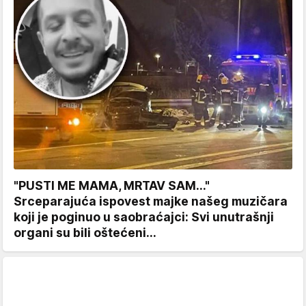
"PUSTI ME MAMA, MRTAV SAM..."
Srceparajuća ispovest majke našeg muzičara
koji je poginuo u saobraćajci: Svi unutrašnji
organi su bili oštećeni...