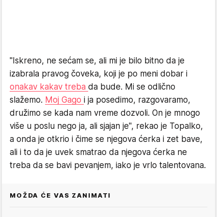
"Iskreno, ne sećam se, ali mi je bilo bitno da je
izabrala pravog čoveka, koji je po meni dobar i
onakav kakav treba
da bude. Mi se odlično
slažemo.
Moj Gago
i ja posedimo, razgovaramo,
družimo se kada nam vreme dozvoli. On je mnogo
više u poslu nego ja, ali sjajan je", rekao je Topalko,
a onda je otkrio i čime se njegova ćerka i zet bave,
ali i to da je uvek smatrao da njegova ćerka ne
treba da se bavi pevanjem, iako je vrlo talentovana.
MOŽDA ĆE VAS ZANIMATI