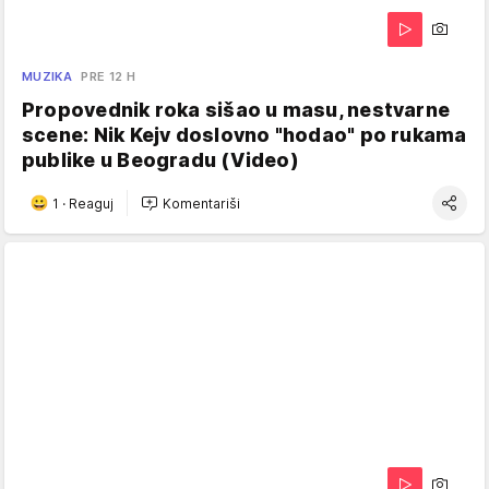
MUZIKA
PRE 12 H
Propovednik roka sišao u masu, nestvarne
scene: Nik Kejv doslovno "hodao" po rukama
publike u Beogradu (Video)
1
·
Reaguj
Komentariši