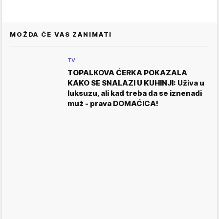
MOŽDA ĆE VAS ZANIMATI
TV
TOPALKOVA ĆERKA POKAZALA
KAKO SE SNALAZI U KUHINJI: Uživa u
luksuzu, ali kad treba da se iznenadi
muž - prava DOMAĆICA!