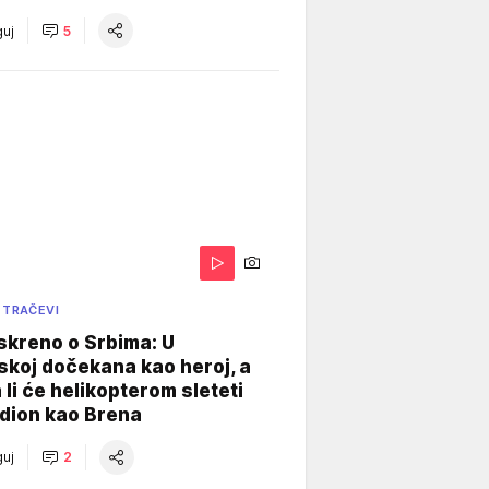
uj
5
 TRAČEVI
skreno o Srbima: U
koj dočekana kao heroj, a
 li će helikopterom sleteti
dion kao Brena
uj
2