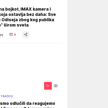
na bojkot, IMAX kamera i
koja ostavlja bez daha: Sve
u Odiseja zbog kog publika
e” širom sveta
uj
8
 TRAČEVI
smo odlučili da reagujemo