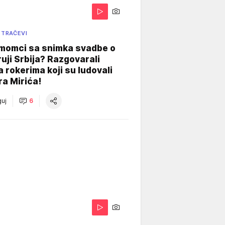
 TRAČEVI
 momci sa snimka svadbe o
uji Srbija? Razgovarali
 rokerima koji su ludovali
ra Mirića!
uj
6