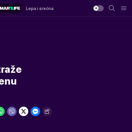
Lepa i srećna
traže
cenu