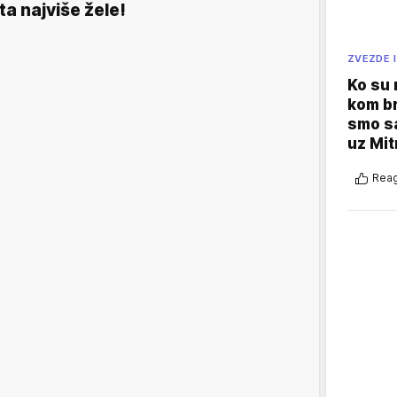
ta najviše žele!
ZVEZDE I
Ko su
kom br
smo sa
uz Mit
Reag