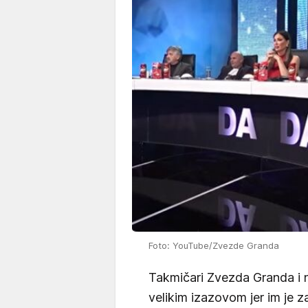
Foto: YouTube/Zvezde Granda
Takmičari Zvezda Granda i n
velikim izazovom jer im je 