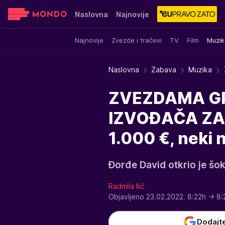
Naslovna
Najnovije
Najnovije
Zvezde i tračevi
TV
Film
Muzik
Sensa
Stvar ukusa
Yumama
Naslovna
Zabava
Muzika
ZVEZDAMA GR
IZVOĐAČA ZAB
1.000 €, neki 
Đorđe David otkrio je šok
Radmila Ilić
Objavljeno 23.02.2022. 8:22h
→ 8:
Dodajt