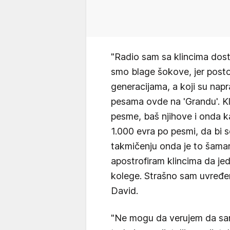
"Radio sam sa klincima dos
smo blage šokove, jer postoje
generacijama, a koji su napr
pesama ovde na 'Grandu'. Kli
pesme, baš njihove i onda ka
1.000 evra po pesmi, da bi 
takmičenju onda je to šamar
apostrofiram klincima da je
kolege. Strašno sam uvređen
David.
"Ne mogu da verujem da sam