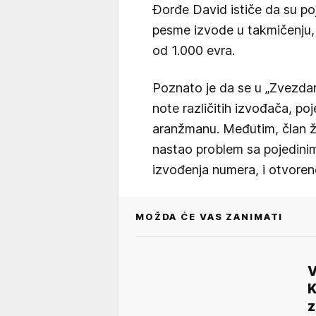
Đorđe David ističe da su poj
pesme izvode u takmičenju,
od 1.000 evra.
Poznato je da se u „Zvezda
note različitih izvođača, p
aranžmanu. Međutim, član ži
nastao problem sa pojedini
izvođenja numera, i otvoren
MOŽDA ĆE VAS ZANIMATI
V
K
z