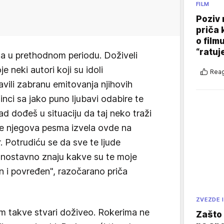
FILM
Poziv 
priča 
o film
“ratuj
ta u prethodnom periodu. Doživeli
 neki autori koji su idoli
Reag
avili zabranu emitovanja njihovih
nci sa jako puno ljubavi odabire te
d dođeš u situaciju da taj neko traži
se njegova pesma izvela ovde na
. Potrudiću se da sve te ljude
dnostavno znaju kakve su te moje
 i povređen", razočarano priča
ZVEZDE I
 takve stvari doživeo. Rokerima ne
Zašto 