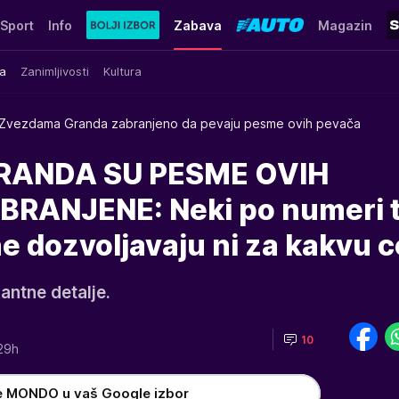
Sport
Info
Zabava
Magazin
a
Zanimljivosti
Kultura
Zvezdama Granda zabranjeno da pevaju pesme ovih pevača
ANDA SU PESME OVIH
RANJENE: Neki po numeri 
ne dozvoljavaju ni za kakvu 
antne detalje.
10
29h
e MONDO u vaš Google izbor