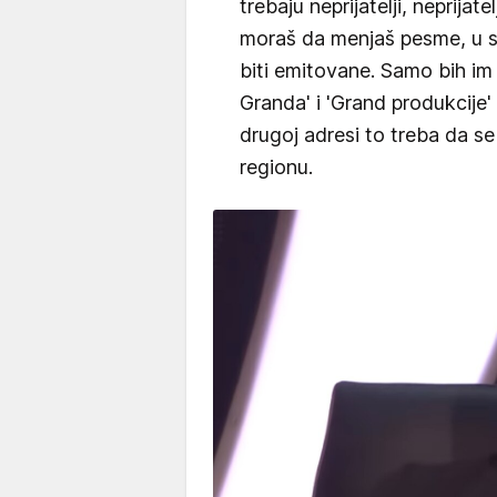
trebaju neprijatelji, neprijat
moraš da menjaš pesme, u st
biti emitovane. Samo bih im 
Granda' i 'Grand produkcije'
drugoj adresi to treba da se
regionu.