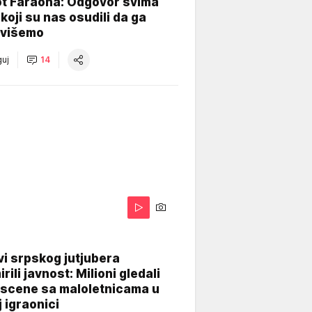
ot Faraona: Odgovor svima
koji su nas osudili da ga
višemo
uj
14
i srpskog jutjubera
rili javnost: Milioni gledali
 scene sa maloletnicama u
j igraonici