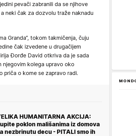
edini pevači zabranili da se njihove
 a neki čak za dozvolu traže naknadu
ma Granda“, tokom takmičenja, čuju
ojedine čak izvedene u drugačijem
rija Đorđe David otkriva da je sada
m njegovim kolega upravo oko
o priča o kome se zapravo radi.
MOND
ELIKA HUMANITARNA AKCIJA:
upite poklon mališanima iz domova
a nezbrinutu decu - PITALI smo ih