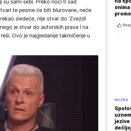
na sp
elji su sami sebi. Preko noći ti sad
onima 
vari te pesme će biti blurovane, neće
promo
rekao sledeće, nije stvar do 'Zvezdi
Reag
 nego je stvar do autorskih prava i na
 reši. Ovo je najgledanije takmičenje u
MUZIKA
Spotov
uznemi
jezive
dečijo