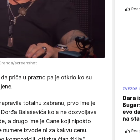
Reag
Granda/screenshot
da priča u prazno pa je otkrio ko su
jene.
ZVEZDE I
Dara i
apravila totalnu zabranu, prvo ime je
Bugars
evo da
 Đorđa Balaševića koja ne dozvoljava
na sta
, a drugo ime je Cane koji nipošto
e numere izvode ni za kakvu cenu.
Reag
o kompoziciji, otkriva član žirija."