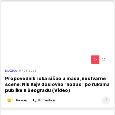
MUZIKA
07.08.2026.
Propovednik roka sišao u masu, nestvarne
scene: Nik Kejv doslovno "hodao" po rukama
publike u Beogradu (Video)
1
·
Reaguj
Komentariši