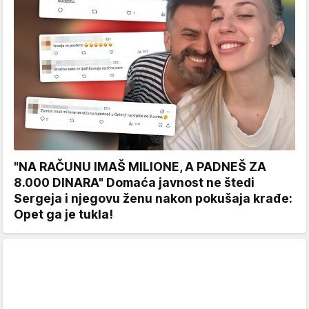
"NA RAČUNU IMAŠ MILIONE, A PADNEŠ ZA
8.000 DINARA" Domaća javnost ne štedi
Sergeja i njegovu ženu nakon pokušaja krađe:
Opet ga je tukla!