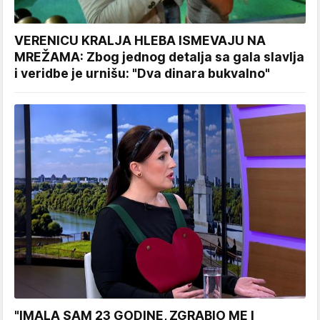
VERENICU KRALJA HLEBA ISMEVAJU NA
MREŽAMA: Zbog jednog detalja sa gala slavlja
i veridbe je urnišu: "Dva dinara bukvalno"
"IMALA SAM 23 GODINE, ZGRABIO ME I