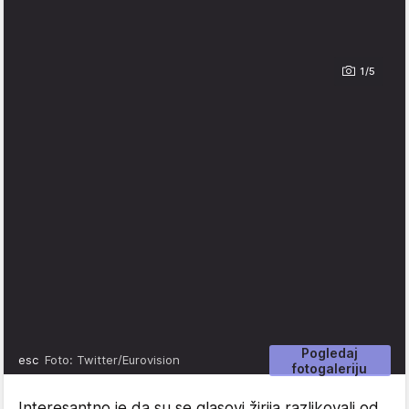
1/5
Pogledaj
esc
Foto: Twitter/Eurovision
fotogaleriju
Interesantno je da su se glasovi žirija razlikovali od