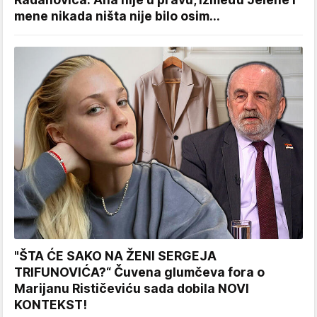
mene nikada ništa nije bilo osim...
"ŠTA ĆE SAKO NA ŽENI SERGEJA
TRIFUNOVIĆA?“ Čuvena glumčeva fora o
Marijanu Rističeviću sada dobila NOVI
KONTEKST!