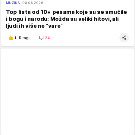
MUZIKA
08.08.2026.
Top lista od 10+ pesama koje su se smučile
i bogu i narodu: Možda su veliki hitovi, ali
ljudi ih više ne "vare"
1
·
Reaguj
24