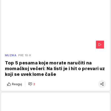
MUZIKA
PRE 10 H
Top 5 pesama koje morate naručiti na
momačkoj večeri: Na listi je i hit o prevari uz
koji se uvek lome čaše
Reaguj
2