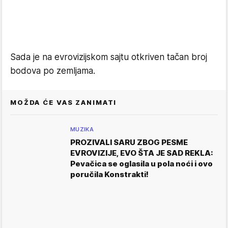
Sada je na evrovizijskom sajtu otkriven tačan broj
bodova po zemljama.
MOŽDA ĆE VAS ZANIMATI
MUZIKA
PROZIVALI SARU ZBOG PESME
EVROVIZIJE, EVO ŠTA JE SAD REKLA:
Pevačica se oglasila u pola noći i ovo
poručila Konstrakti!