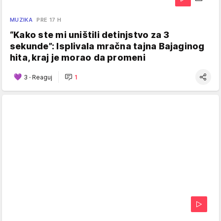
MUZIKA
PRE 17 H
“Kako ste mi uništili detinjstvo za 3
sekunde”: Isplivala mračna tajna Bajaginog
hita, kraj je morao da promeni
3
·
Reaguj
1