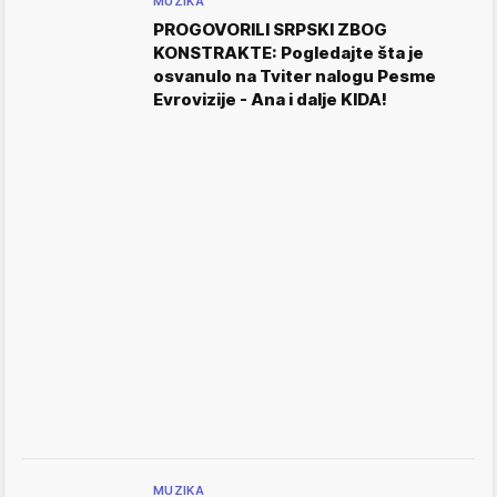
MUZIKA
PROGOVORILI SRPSKI ZBOG
KONSTRAKTE: Pogledajte šta je
osvanulo na Tviter nalogu Pesme
Evrovizije - Ana i dalje KIDA!
MUZIKA