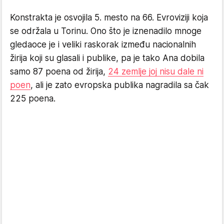
Konstrakta je osvojila 5. mesto na 66. Evroviziji koja
se održala u Torinu. Ono što je iznenadilo mnoge
gledaoce je i veliki raskorak između nacionalnih
žirija koji su glasali i publike, pa je tako Ana dobila
samo 87 poena od žirija,
24 zemlje joj nisu dale ni
poen
, ali je zato evropska publika nagradila sa čak
225 poena.