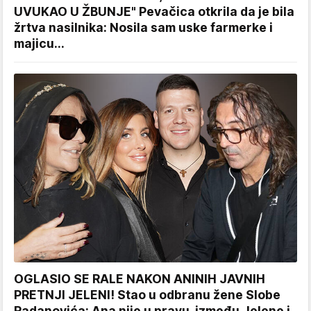
UVUKAO U ŽBUNJE" Pevačica otkrila da je bila
žrtva nasilnika: Nosila sam uske farmerke i
majicu...
OGLASIO SE RALE NAKON ANINIH JAVNIH
PRETNJI JELENI! Stao u odbranu žene Slobe
Radanovića: Ana nije u pravu, između Jelene i