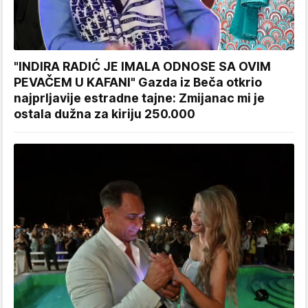
"INDIRA RADIĆ JE IMALA ODNOSE SA OVIM
PEVAČEM U KAFANI" Gazda iz Beča otkrio
najprljavije estradne tajne: Zmijanac mi je
ostala dužna za kiriju 250.000