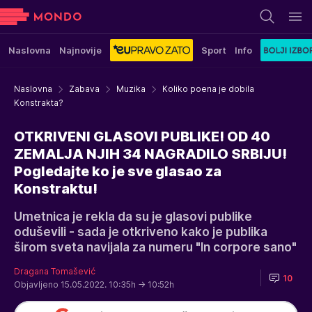
Naslovna
Najnovije
Sport
Info
Naslovna
Zabava
Muzika
Koliko poena je dobila
Konstrakta?
OTKRIVENI GLASOVI PUBLIKE! OD 40
ZEMALJA NJIH 34 NAGRADILO SRBIJU!
Pogledajte ko je sve glasao za
Konstraktu!
Umetnica je rekla da su je glasovi publike
oduševili - sada je otkriveno kako je publika
širom sveta navijala za numeru "In corpore sano"
Dragana Tomašević
10
Objavljeno 15.05.2022. 10:35h
→ 10:52h