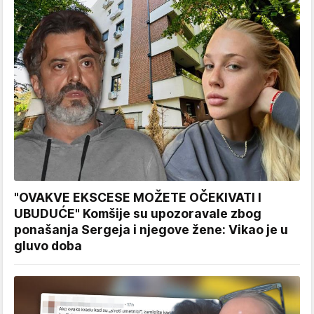
"OVAKVE EKSCESE MOŽETE OČEKIVATI I
UBUDUĆE" Komšije su upozoravale zbog
ponašanja Sergeja i njegove žene: Vikao je u
gluvo doba