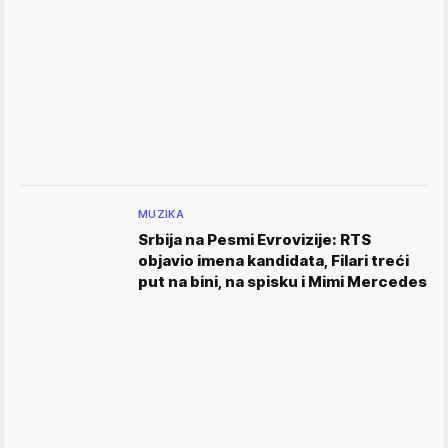
MUZIKA
Srbija na Pesmi Evrovizije: RTS
objavio imena kandidata, Filari treći
put na bini, na spisku i Mimi Mercedes