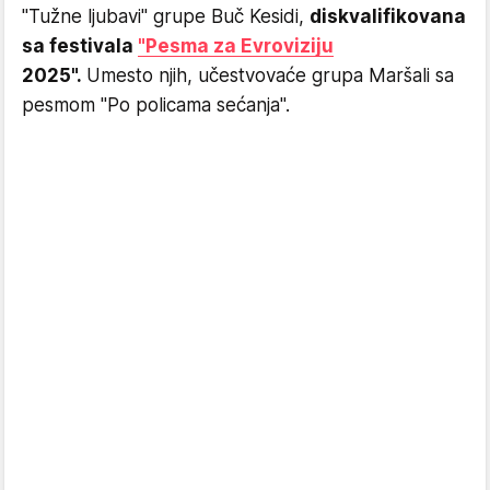
"Tužne ljubavi" grupe Buč Kesidi,
diskvalifikovana
sa festivala
"Pesma za Evroviziju
2025".
Umesto njih, učestvovaće grupa Maršali sa
pesmom "Po policama sećanja".