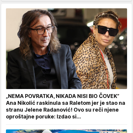
„NEMA POVRATKA, NIKADA NISI BIO ČOVEK”
Ana Nikolić raskinula sa Raletom jer je stao na
stranu Jelene Radanović! Ovo su reči njene
oproštajne poruke: Izdao si...