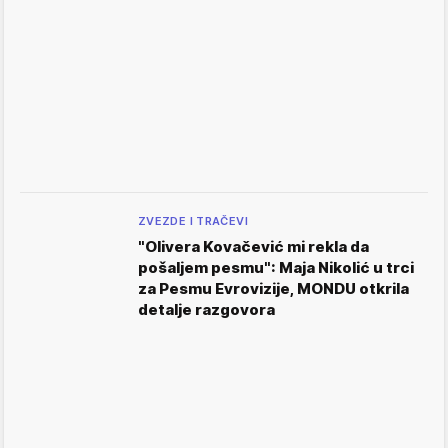
ZVEZDE I TRAČEVI
"Olivera Kovačević mi rekla da
pošaljem pesmu": Maja Nikolić u trci
za Pesmu Evrovizije, MONDU otkrila
detalje razgovora