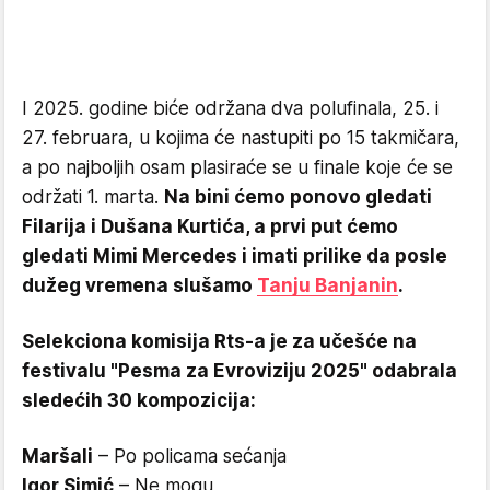
I 2025. godine biće održana dva polufinala, 25. i
27. februara, u kojima će nastupiti po 15 takmičara,
a po najboljih osam plasiraće se u finale koje će se
održati 1. marta.
Na bini ćemo ponovo gledati
Filarija i Dušana Kurtića, a prvi put ćemo
gledati Mimi Mercedes i imati prilike da posle
dužeg vremena slušamo
Tanju Banjanin
.
Selekciona komisija Rts-a je za učešće na
festivalu "Pesma za Evroviziju 2025" odabrala
sledećih 30 kompozicija:
Maršali
– Po policama sećanja
Igor Simić
– Ne mogu