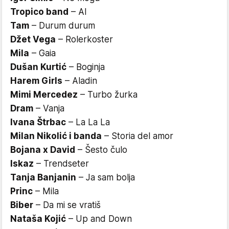
Tropico band
– AI
Tam
– Durum durum
Džet Vega
– Rolerkoster
Mila
– Gaia
Dušan Kurtić
– Boginja
Harem Girls
– Aladin
Mimi Mercedez
– Turbo žurka
Dram
– Vanja
Ivana Štrbac
– La La La
Milan Nikolić i banda
– Storia del amor
Bojana x David
– Šesto čulo
Iskaz
– Trendseter
Tanja Banjanin
– Ja sam bolja
Princ
– Mila
Biber
– Da mi se vratiš
Nataša Kojić
– Up and Down