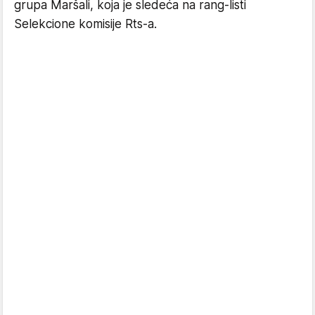
grupa Maršali, koja je sledeća na rang-listi
Selekcione komisije Rts-a.