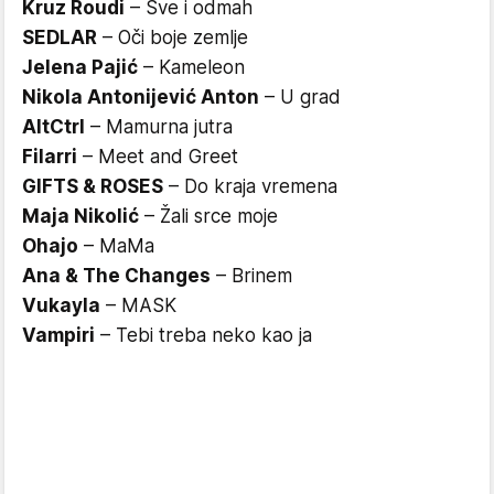
Kruz Roudi
– Sve i odmah
SEDLAR
– Oči boje zemlje
Jelena Pajić
– Kameleon
Nikola Antonijević Anton
– U grad
AltCtrl
– Mamurna jutra
Filarri
– Meet and Greet
GIFTS & ROSES
– Do kraja vremena
Maja Nikolić
– Žali srce moje
Ohajo
– MaMa
Ana & The Changes
– Brinem
Vukayla
– MASK
Vampiri
– Tebi treba neko kao ja