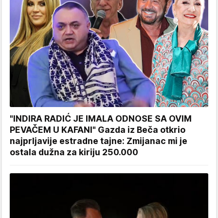
"INDIRA RADIĆ JE IMALA ODNOSE SA OVIM
PEVAČEM U KAFANI" Gazda iz Beča otkrio
najprljavije estradne tajne: Zmijanac mi je
ostala dužna za kiriju 250.000