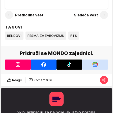
Prethodna vest
Sledeća vest
TAGOVI
BENDOVI
PESMA ZA EVROVIZIJU
RTS
Pridruži se MONDO zajednici.
Reaguj
Komentariši
Skini aplikaciju za najbolje iskustvo portala.