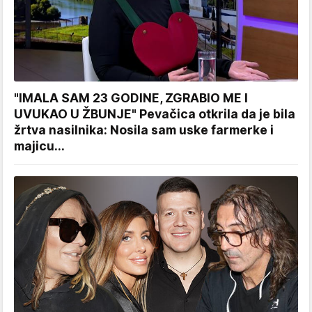
"IMALA SAM 23 GODINE, ZGRABIO ME I
UVUKAO U ŽBUNJE" Pevačica otkrila da je bila
žrtva nasilnika: Nosila sam uske farmerke i
majicu...