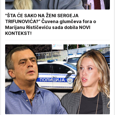
"ŠTA ĆE SAKO NA ŽENI SERGEJA
TRIFUNOVIĆA?“ Čuvena glumčeva fora o
Marijanu Rističeviću sada dobila NOVI
KONTEKST!