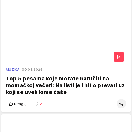
MUZIKA
09.08.2026.
Top 5 pesama koje morate naručiti na
momačkoj večeri: Na listi je i hit o prevari uz
koji se uvek lome čaše
Reaguj
2