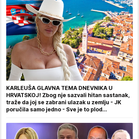
KARLEUŠA GLAVNA TEMA DNEVNIKA U
HRVATSKOJ! Zbog nje sazvali hitan sastanak,
traže da joj se zabrani ulazak u zemlju - JK
poručila samo jedno - Sve je to plod...