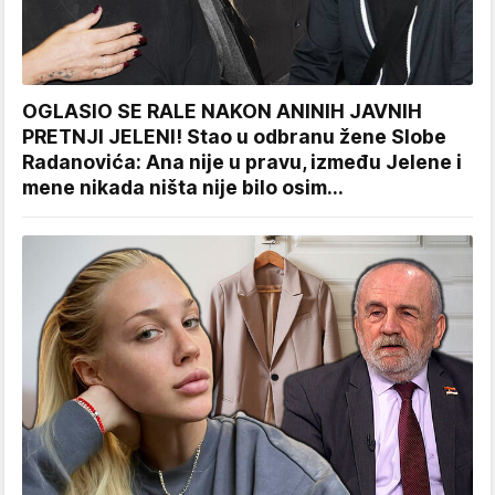
OGLASIO SE RALE NAKON ANINIH JAVNIH
PRETNJI JELENI! Stao u odbranu žene Slobe
Radanovića: Ana nije u pravu, između Jelene i
mene nikada ništa nije bilo osim...