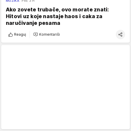
MUZIKA
PRE 3 H
Ako zovete trubače, ovo morate znati:
Hitovi uz koje nastaje haos i caka za
naručivanje pesama
Reaguj
Komentariši