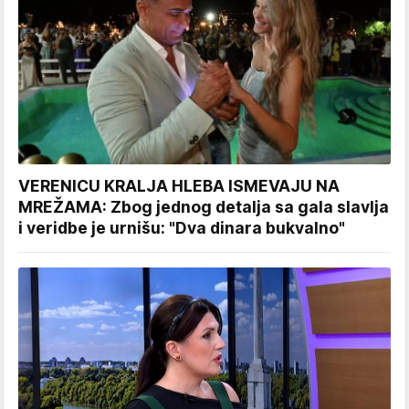
VERENICU KRALJA HLEBA ISMEVAJU NA
MREŽAMA: Zbog jednog detalja sa gala slavlja
i veridbe je urnišu: "Dva dinara bukvalno"