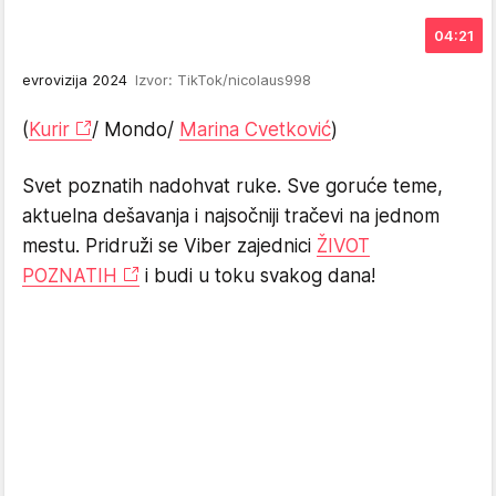
04:21
evrovizija 2024
Izvor: TikTok/nicolaus998
(
Kurir
/ Mondo/
Marina Cvetković
)
Svet poznatih nadohvat ruke. Sve goruće teme,
aktuelna dešavanja i najsočniji tračevi na jednom
mestu. Pridruži se Viber zajednici
ŽIVOT
POZNATIH
i budi u toku svakog dana!