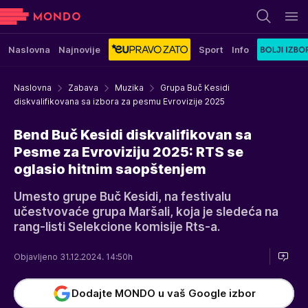
Naslovna
Najnovije
Sport
Info
Naslovna
Zabava
Muzika
Grupa Buč Kesidi
diskvalifikovana sa izbora za pesmu Evrovizije 2025
Bend Buč Kesidi diskvalifikovan sa
Pesme za Evroviziju 2025: RTS se
oglasio hitnim saopštenjem
Umesto grupe Buč Kesidi, na festivalu
učestvovaće grupa Maršali, koja je sledeća na
rang-listi Selekcione komisije Rts-a.
Objavljeno 31.12.2024. 14:50h
Dodajte MONDO u vaš Google izbor