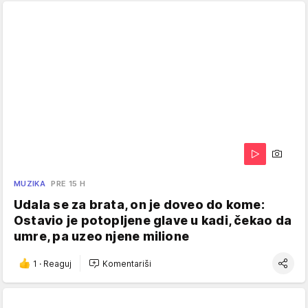
MUZIKA
PRE 15 H
Udala se za brata, on je doveo do kome:
Ostavio je potopljene glave u kadi, čekao da
umre, pa uzeo njene milione
1
·
Reaguj
Komentariši