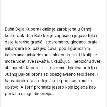
Duša Dejla Kupera i dalje je zarobljena u Crnoj
kolibi, dok duh Bob koji je zaposeo njegovo telo i
dalje teroriše gradić. Istovremeno, gledaoci prate i
milijardera koji pažljivo čuva, pod sigurnosnim
kamerama, misterioznu staklenu kutiju. U kutiji se
može videti sve i svašta, uključujući i neobičnu zver,
ali i agenta Kupera. U isto vreme, lokalna policija u
Južnoj Dakoti pronalazi obezglavljeno telo žene, i
hapsi direktora srednje škole pod sumnjom za
ubistvo. A šerif pronalazi jezero koje izgleda kao
portal u drugu dimenziju...