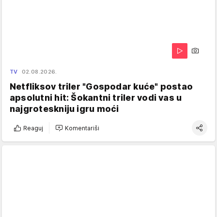
TV
02.08.2026.
Netfliksov triler "Gospodar kuće" postao
apsolutni hit: Šokantni triler vodi vas u
najgroteskniju igru moći
Reaguj
Komentariši