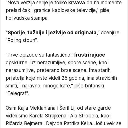
"Nova verzija serije je toliko
krvava
da na momente
prelazi čak i granice kablovske televizije," piše
holivudska štampa.
"Sporije, tužnije i jezivije od originala,"
ocenjuje
"Roling stoun".
"Prve epizode su fantastično i
frustrirajuće
opskurne, uz nerazumljive, spore scene, kao i
nerazumljive, preterano brze scene. Ima starih
prijatelja koje niste videli 25 godina, ima stravičnih
smrti, i naravno, mnogo kafe," piše britanski
"Telegraf".
Osim Kajla Meklahlana i Šeril Li, od stare garde
videli smo Karela Strajkena i Ala Strobela, kao i
Ričarda Bejmera i Dejvida Patrika Kelija. Još uvek se