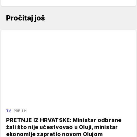
Pročitaj još
TV
PRE 1 H
PRETNJE IZ HRVATSKE: Ministar odbrane
žali što nije učestvovao u Oluji, ministar
ekonomije zapretio novom Olujom