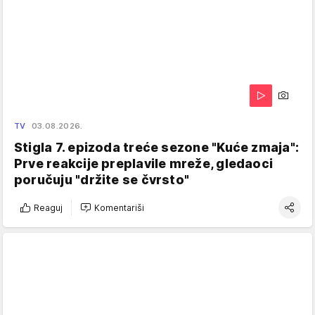
TV
03.08.2026.
Stigla 7. epizoda treće sezone "Kuće zmaja":
Prve reakcije preplavile mreže, gledaoci
poručuju "držite se čvrsto"
Reaguj
Komentariši