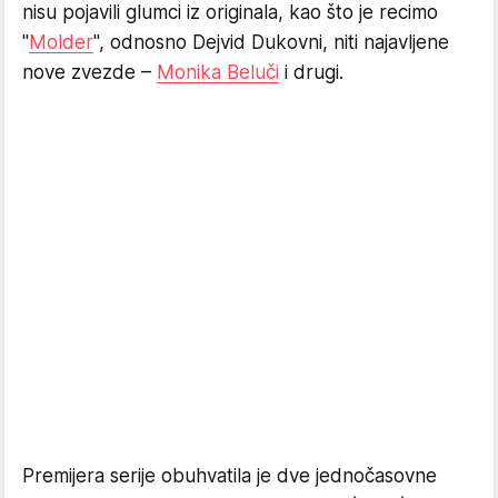
nisu pojavili glumci iz originala, kao što je recimo
"
Molder
", odnosno Dejvid Dukovni, niti najavljene
nove zvezde –
Monika Beluči
i drugi.
Premijera serije obuhvatila je dve jednočasovne