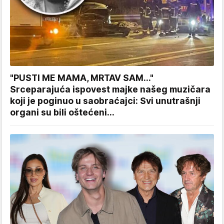
"PUSTI ME MAMA, MRTAV SAM..."
Srceparajuća ispovest majke našeg muzičara
koji je poginuo u saobraćajci: Svi unutrašnji
organi su bili oštećeni...