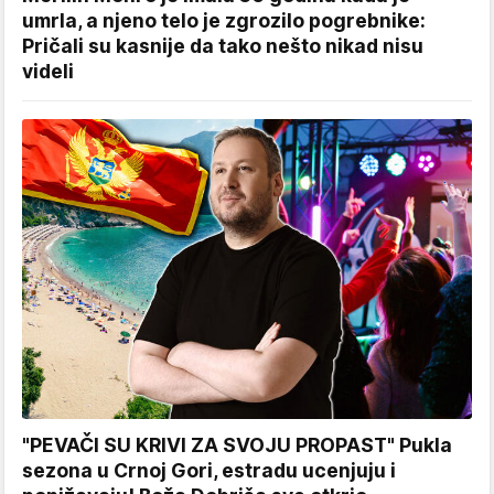
umrla, a njeno telo je zgrozilo pogrebnike:
Pričali su kasnije da tako nešto nikad nisu
videli
"PEVAČI SU KRIVI ZA SVOJU PROPAST" Pukla
sezona u Crnoj Gori, estradu ucenjuju i