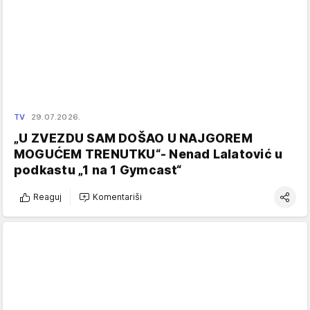
TV
29.07.2026.
„U ZVEZDU SAM DOŠAO U NAJGOREM
MOGUĆEM TRENUTKU“- Nenad Lalatović u
podkastu „1 na 1 Gymcast“
Reaguj
Komentariši