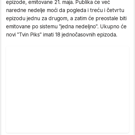
epizode, emitovane 21. maja. Publika će već
naredne nedelje moći da pogleda i treću i četvrtu
epizodu jednu za drugom, a zatim će preostale biti
emitovane po sistemu "jedna nedeljno". Ukupno će
novi "Tvin Piks" imati 18 jednočasovnih epizoda.