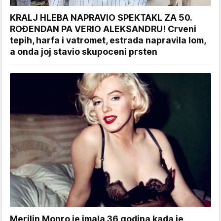
KRALJ HLEBA NAPRAVIO SPEKTAKL ZA 50.
ROĐENDAN PA VERIO ALEKSANDRU! Crveni
tepih, harfa i vatromet, estrada napravila lom,
a onda joj stavio skupoceni prsten
Merilin Monro je imala 36 godina kada je