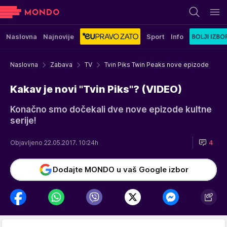
Naslovna
Najnovije
Sport
Info
Naslovna
Zabava
TV
Tvin Piks Twin Peaks nove epizode
Kakav je novi "Tvin Piks"? (VIDEO)
Konačno smo dočekali dve nove epizode kultne
serije!
Objavljeno 22.05.2017. 10:24h
4
Dodajte MONDO u vaš Google izbor