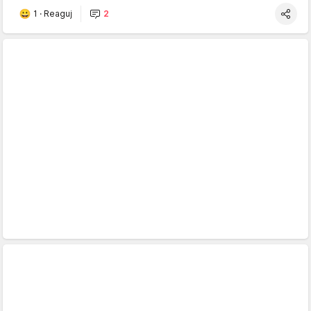
1
·
Reaguj
2