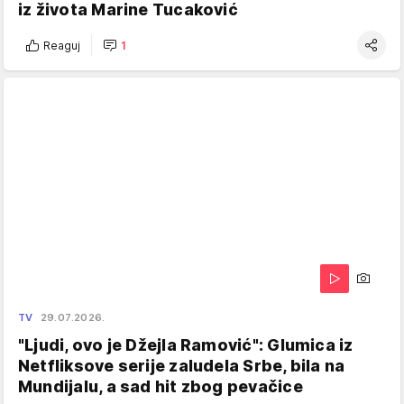
iz života Marine Tucaković
Reaguj
1
TV
29.07.2026.
"Ljudi, ovo je Džejla Ramović": Glumica iz
Netfliksove serije zaludela Srbe, bila na
Mundijalu, a sad hit zbog pevačice