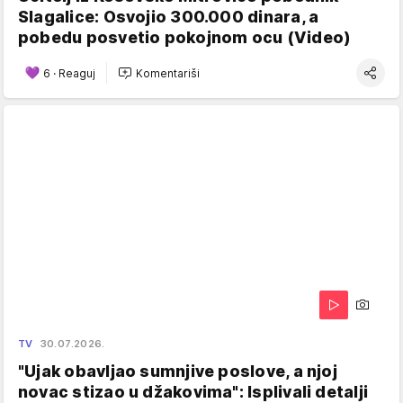
Slagalice: Osvojio 300.000 dinara, a
pobedu posvetio pokojnom ocu (Video)
6
·
Reaguj
Komentariši
TV
30.07.2026.
"Ujak obavljao sumnjive poslove, a njoj
novac stizao u džakovima": Isplivali detalji