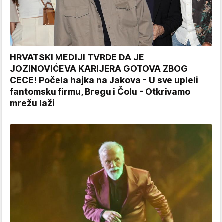
HRVATSKI MEDIJI TVRDE DA JE
JOZINOVIĆEVA KARIJERA GOTOVA ZBOG
CECE! Počela hajka na Jakova - U sve upleli
fantomsku firmu, Bregu i Čolu - Otkrivamo
mrežu laži