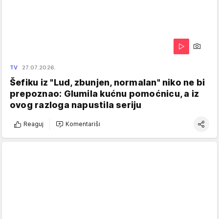
TV
27.07.2026.
Šefiku iz "Lud, zbunjen, normalan" niko ne bi
prepoznao: Glumila kućnu pomoćnicu, a iz
ovog razloga napustila seriju
Reaguj
Komentariši