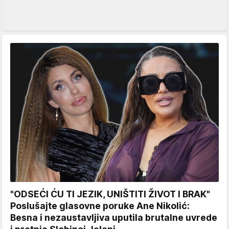
"ODSEĆI ĆU TI JEZIK, UNIŠTITI ŽIVOT I BRAK"
Poslušajte glasovne poruke Ane Nikolić:
Besna i nezaustavljiva uputila brutalne uvrede