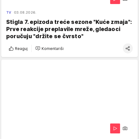
TV
03.08.2026.
Stigla 7. epizoda treće sezone "Kuće zmaja":
Prve reakcije preplavile mreže, gledaoci
poručuju "držite se čvrsto"
Reaguj
Komentariši