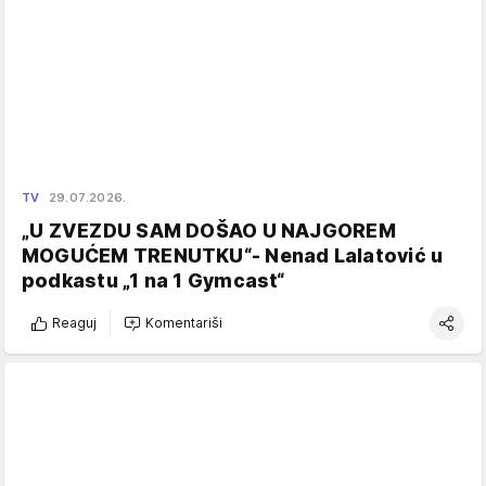
TV
29.07.2026.
„U ZVEZDU SAM DOŠAO U NAJGOREM
MOGUĆEM TRENUTKU“- Nenad Lalatović u
podkastu „1 na 1 Gymcast“
Reaguj
Komentariši