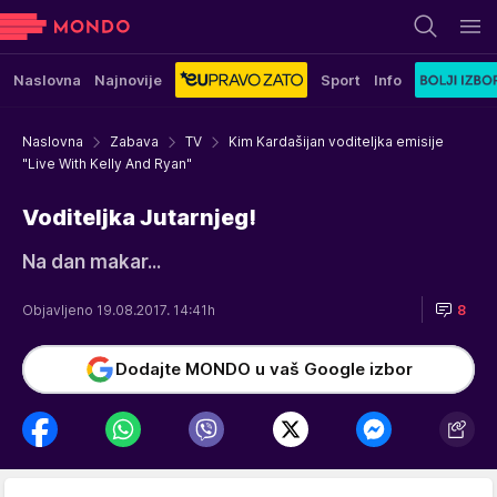
Naslovna
Najnovije
Sport
Info
Naslovna
Zabava
TV
Kim Kardašijan voditeljka emisije
"Live With Kelly And Ryan"
Voditeljka Jutarnjeg!
Na dan makar...
Objavljeno 19.08.2017. 14:41h
8
Dodajte MONDO u vaš Google izbor