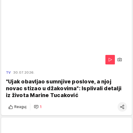
TV
30.07.2026.
"Ujak obavljao sumnjive poslove, a njoj
novac stizao u džakovima": Isplivali detalji
iz života Marine Tucaković
Reaguj
1