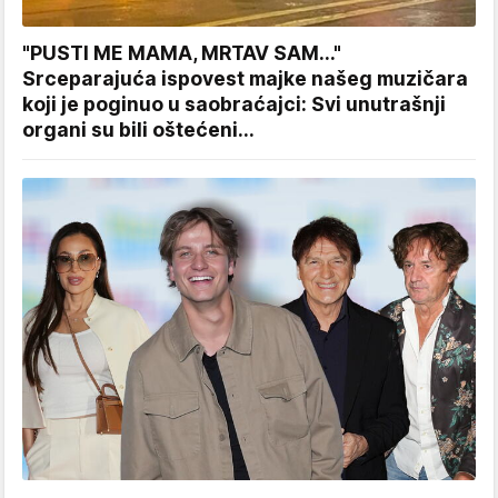
"PUSTI ME MAMA, MRTAV SAM..."
Srceparajuća ispovest majke našeg muzičara
koji je poginuo u saobraćajci: Svi unutrašnji
organi su bili oštećeni...