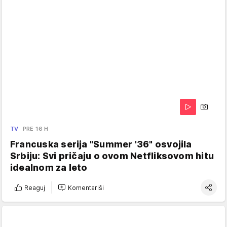
TV
PRE 16 H
Francuska serija "Summer '36" osvojila
Srbiju: Svi pričaju o ovom Netfliksovom hitu
idealnom za leto
Reaguj
Komentariši