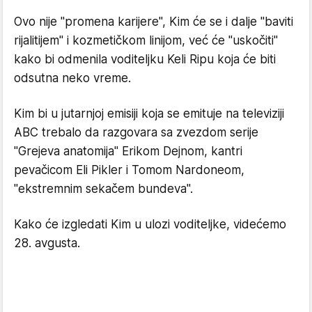
Ovo nije "promena karijere", Kim će se i dalje "baviti
rijalitijem" i kozmetičkom linijom, već će "uskočiti"
kako bi odmenila voditeljku Keli Ripu koja će biti
odsutna neko vreme.
Kim bi u jutarnjoj emisiji koja se emituje na televiziji
ABC trebalo da razgovara sa zvezdom serije
"Grejeva anatomija" Erikom Dejnom, kantri
pevačicom Eli Pikler i Tomom Nardoneom,
"ekstremnim sekačem bundeva".
Kako će izgledati Kim u ulozi voditeljke, videćemo
28. avgusta.