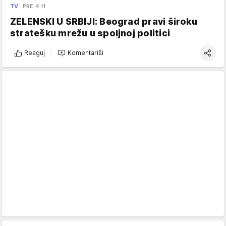
TV
PRE 4 H
ZELENSKI U SRBIJI: Beograd pravi široku
stratešku mrežu u spoljnoj politici
Reaguj
Komentariši