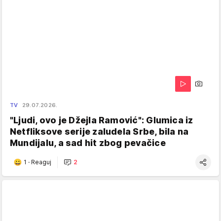
TV
29.07.2026.
"Ljudi, ovo je Džejla Ramović": Glumica iz
Netfliksove serije zaludela Srbe, bila na
Mundijalu, a sad hit zbog pevačice
1
·
Reaguj
2