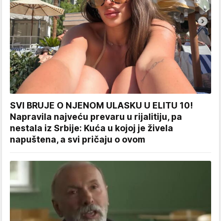
SVI BRUJE O NJENOM ULASKU U ELITU 10!
Napravila najveću prevaru u rijalitiju, pa
nestala iz Srbije: Kuća u kojoj je živela
napuštena, a svi pričaju o ovom