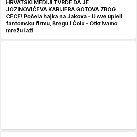
HRVATSKI MEDIJI TVRDE DA JE
JOZINOVIĆEVA KARIJERA GOTOVA ZBOG
CECE! Počela hajka na Jakova - U sve upleli
fantomsku firmu, Bregu i Čolu - Otkrivamo
mrežu laži