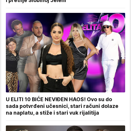
i pretnje Slobinoj Jeleni
U ELITI 10 BIĆE NEVIĐEN HAOS! Ovo su do
sada potvrđeni učesnici, stari računi dolaze
na naplatu, a stiže i stari vuk rijalitija