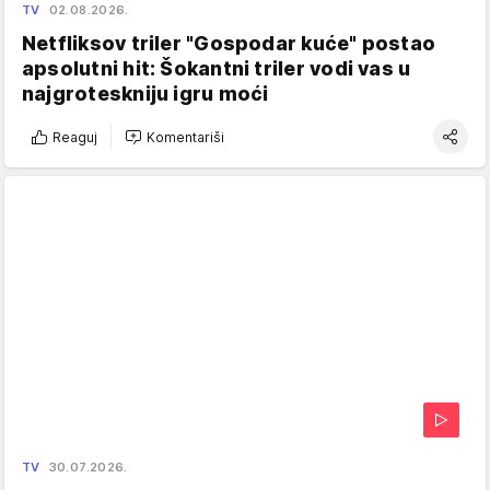
TV
02.08.2026.
Netfliksov triler "Gospodar kuće" postao
apsolutni hit: Šokantni triler vodi vas u
najgroteskniju igru moći
Reaguj
Komentariši
TV
30.07.2026.