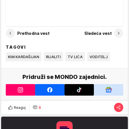
Prethodna vest
Sledeća vest
TAGOVI
KIM KARDAŠIJAN
RIJALITI
TV LICA
VODITELJ
Pridruži se MONDO zajednici.
Reaguj
8