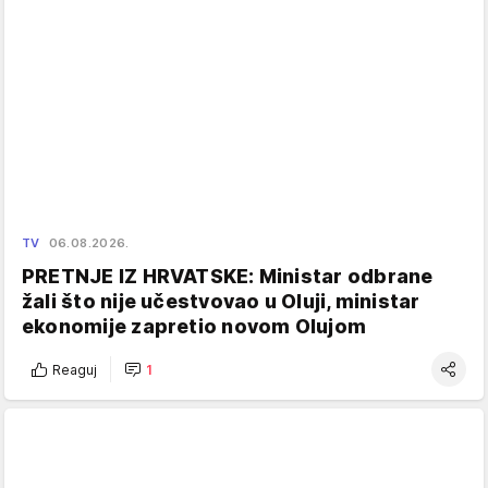
TV
06.08.2026.
PRETNJE IZ HRVATSKE: Ministar odbrane
žali što nije učestvovao u Oluji, ministar
ekonomije zapretio novom Olujom
Reaguj
1