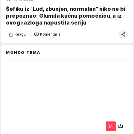
Šefiku iz "Lud, zbunjen, normalan" niko ne bi
prepoznao: Glumila kućnu pomoćnicu, a iz
ovog razloga napustila seriju
Reaguj
Komentariši
MONDO TEMA