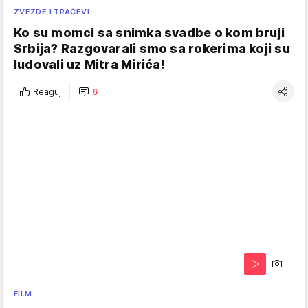
ZVEZDE I TRAČEVI
Ko su momci sa snimka svadbe o kom bruji
Srbija? Razgovarali smo sa rokerima koji su
ludovali uz Mitra Mirića!
Reaguj
6
FILM