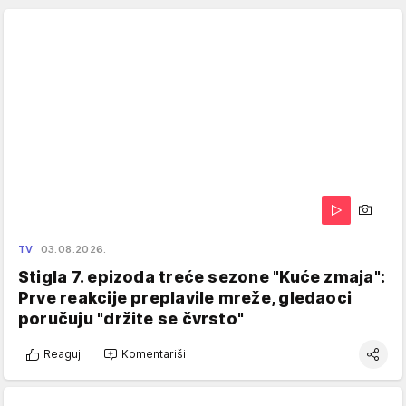
TV
03.08.2026.
Stigla 7. epizoda treće sezone "Kuće zmaja":
Prve reakcije preplavile mreže, gledaoci
poručuju "držite se čvrsto"
Reaguj
Komentariši