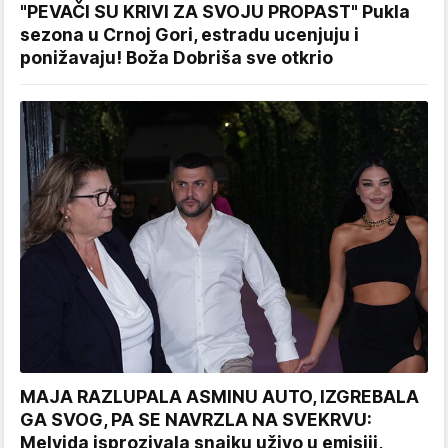
"PEVAČI SU KRIVI ZA SVOJU PROPAST" Pukla
sezona u Crnoj Gori, estradu ucenjuju i
ponižavaju! Boža Dobriša sve otkrio
MAJA RAZLUPALA ASMINU AUTO, IZGREBALA
GA SVOG, PA SE NAVRZLA NA SVEKRVU:
Melvida isprozivala snajku uživo u emisiji,