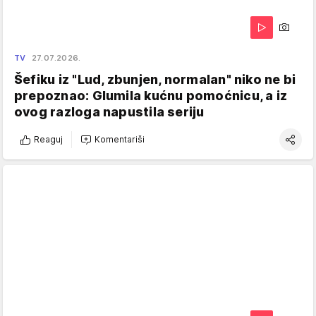
TV
27.07.2026.
Šefiku iz "Lud, zbunjen, normalan" niko ne bi
prepoznao: Glumila kućnu pomoćnicu, a iz
ovog razloga napustila seriju
Reaguj
Komentariši