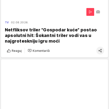
TV
02.08.2026.
Netfliksov triler "Gospodar kuće" postao
apsolutni hit: Šokantni triler vodi vas u
najgroteskniju igru moći
Reaguj
Komentariši