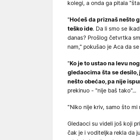
kolegi, a onda ga pitala "š
"
Hoćeš da priznaš nešto gl
teško ide
. Da li smo se ika
danas? Prošlog četvrtka sm
nam," pokušao je Aca da se 
"
Ko je to ustao na levu n
gledaocima šta se desilo, j
nešto obećao, pa nije ispu
prekinuo - "nije baš tako"...
"Niko nije kriv, samo što m
Gledaoci su videli još koji pri
čak je i voditeljka rekla da 