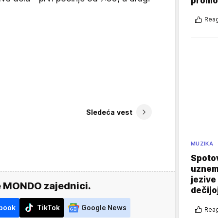
promo
Reag
Sledeća vest
MUZIKA
Spotov
uznemi
jezive
e MONDO zajednici.
dečijo
book
TikTok
Google News
Reag