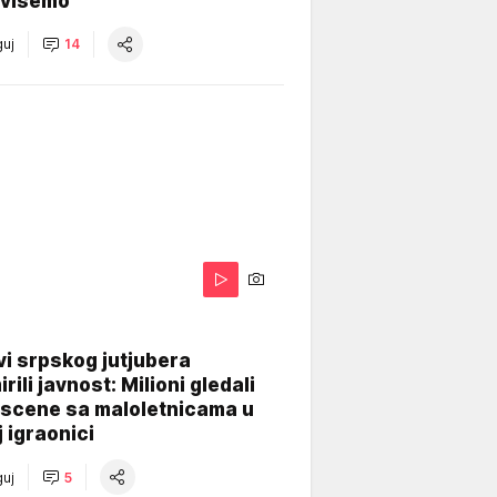
višemo
uj
14
i srpskog jutjubera
rili javnost: Milioni gledali
 scene sa maloletnicama u
j igraonici
uj
5