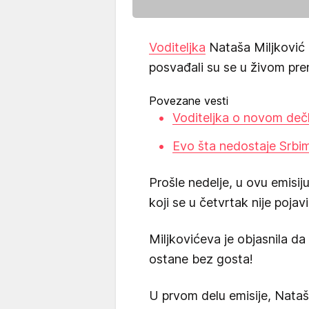
Voditeljka
Nataša Miljković 
posvađali su se u živom pren
Povezane vesti
Voditeljka o novom deč
Evo šta nedostaje Srbi
Prošle nedelje, u ovu emisij
koji se u četvrtak nije pojavi
Miljkovićeva je objasnila da
ostane bez gosta!
U prvom delu emisije, Nataš