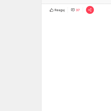
Reaguj
37