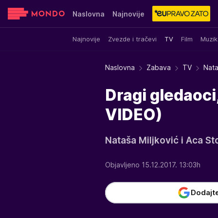
Naslovna
Najnovije
Najnovije
Zvezde i tračevi
TV
Film
Muzik
Sensa
Stvar ukusa
Yumama
Naslovna
Zabava
TV
Nata
Dragi gledaoci
VIDEO)
Nataša Miljković i Aca St
Objavljeno 15.12.2017. 13:03h
Dodajt