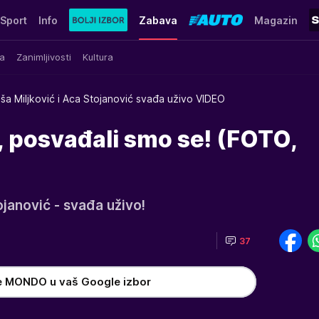
Sport
Info
Zabava
Magazin
a
Zanimljivosti
Kultura
ša Miljković i Aca Stojanović svađa uživo VIDEO
, posvađali smo se! (FOTO,
ojanović - svađa uživo!
37
e MONDO u vaš Google izbor