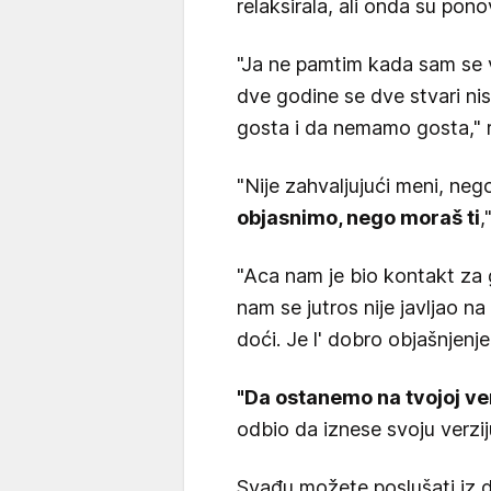
relaksirala, ali onda su pono
"Ja ne pamtim kada sam se 
dve godine se dve stvari ni
gosta i da nemamo gosta," re
"Nije zahvaljujući meni, nego 
objasnimo, nego moraš ti
,
"Aca nam je bio kontakt za 
nam se jutros nije javljao na 
doći. Je l' dobro objašnjenje,
"Da ostanemo na tvojoj verz
odbio da iznese svoju verzij
Svađu možete poslušati iz dv