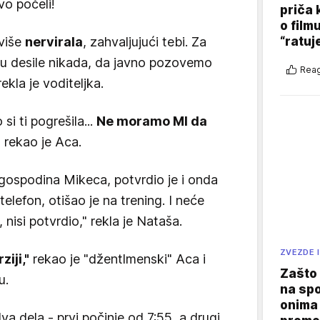
vo počeli!
priča 
o film
više
nervirala
, zahvaljujući tebi. Za
“ratuj
su desile nikada, da javno pozovemo
Reag
kla je voditeljka.
si ti pogrešila...
Ne moramo MI da
" rekao je Aca.
gospodina Mikeca, potvrdio je i onda
telefon, otišao je na trening. I neće
 nisi potvrdio," rekla je Nataša.
ZVEZDE I
iji,"
rekao je "džentlmenski" Aca i
Zašto 
u.
na sp
onima 
a dela - prvi počinje od 7:55, a drugi