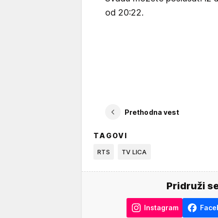
od 20:22.
Prethodna vest
TAGOVI
RTS
TV LICA
Pridruži s
Instagram
Face