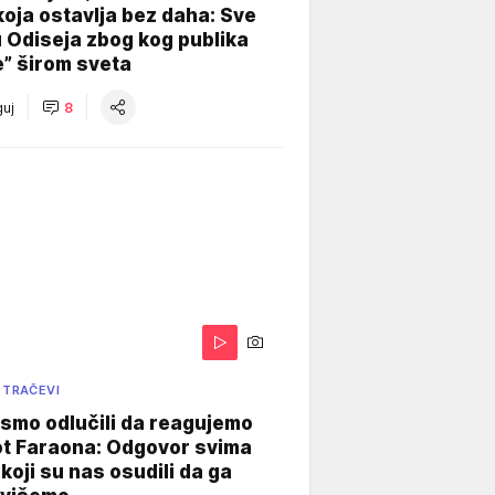
koja ostavlja bez daha: Sve
u Odiseja zbog kog publika
e” širom sveta
uj
8
 TRAČEVI
smo odlučili da reagujemo
ot Faraona: Odgovor svima
koji su nas osudili da ga