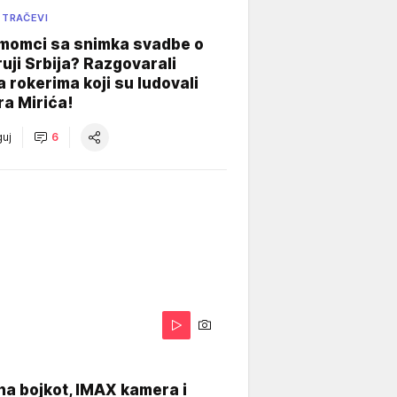
 TRAČEVI
 momci sa snimka svadbe o
uji Srbija? Razgovarali
 rokerima koji su ludovali
ra Mirića!
uj
6
na bojkot, IMAX kamera i