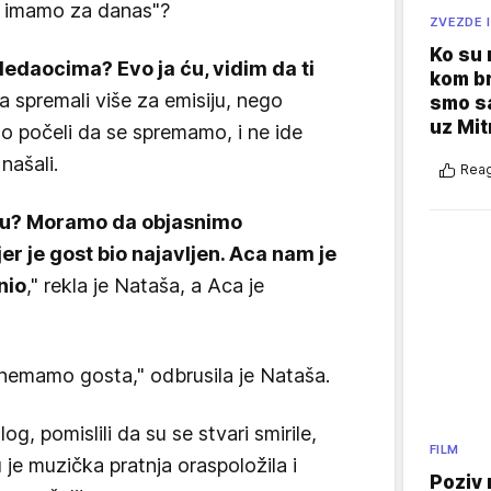
ta imamo za danas"?
ZVEZDE I
Ko su
edaocima? Evo ja ću, vidim da ti
kom br
da spremali više za emisiju, nego
smo sa
uz Mit
o počeli da se spremamo, i ne ide
našali.
Reag
ogu? Moramo da objasnimo
er je gost bio najavljen. Aca nam je
nio
," rekla je Nataša, a Aca je
i nemamo gosta," odbrusila je Nataša.
log, pomislili da su se stvari smirile,
FILM
ju je muzička pratnja oraspoložila i
Poziv 