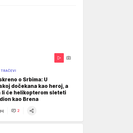
 TRAČEVI
skreno o Srbima: U
koj dočekana kao heroj, a
 li će helikopterom sleteti
dion kao Brena
uj
2