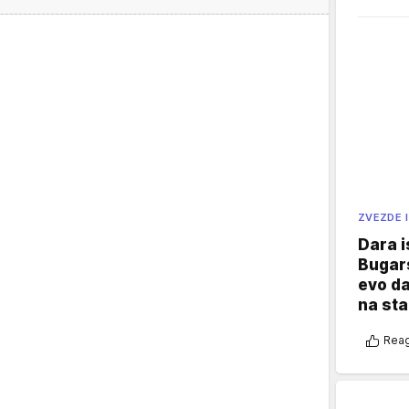
ZVEZDE I
Dara i
Bugars
evo da
na sta
Reag