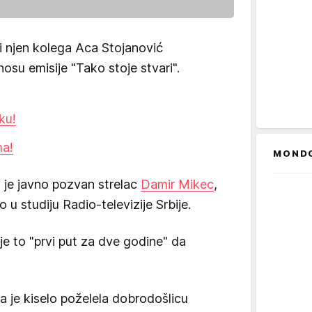
i njen kolega Aca Stojanović
osu emisije "Tako stoje stvari".
ku!
ma!
MOND
u je javno pozvan strelac
Damir Mikec
,
o u studiju Radio-televizije Srbije.
 je to "prvi put za dve godine" da
a je kiselo poželela dobrodošlicu