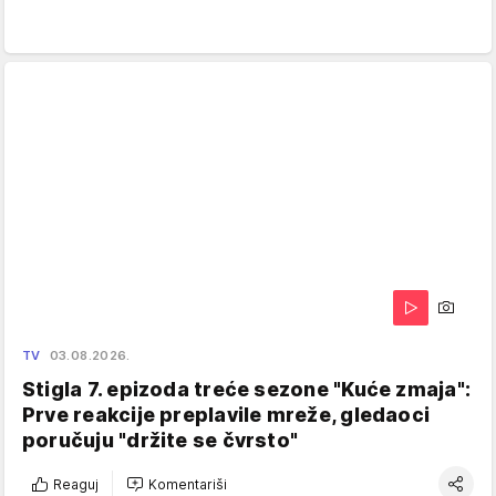
TV
03.08.2026.
Stigla 7. epizoda treće sezone "Kuće zmaja":
Prve reakcije preplavile mreže, gledaoci
poručuju "držite se čvrsto"
Reaguj
Komentariši