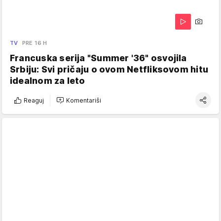
TV
PRE 16 H
Francuska serija "Summer '36" osvojila
Srbiju: Svi pričaju o ovom Netfliksovom hitu
idealnom za leto
Reaguj
Komentariši