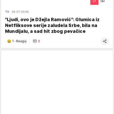
TV
29.07.2026.
"Ljudi, ovo je Džejla Ramović": Glumica iz
Netfliksove serije zaludela Srbe, bila na
Mundijalu, a sad hit zbog pevačice
1
·
Reaguj
2