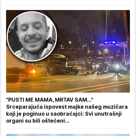
"PUSTI ME MAMA, MRTAV SAM..."
Srceparajuća ispovest majke našeg muzičara
koji je poginuo u saobraćajci: Svi unutrašnji
organi su bili oštećeni...