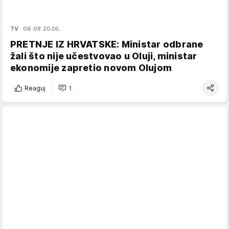
TV
06.08.2026.
PRETNJE IZ HRVATSKE: Ministar odbrane
žali što nije učestvovao u Oluji, ministar
ekonomije zapretio novom Olujom
Reaguj
1