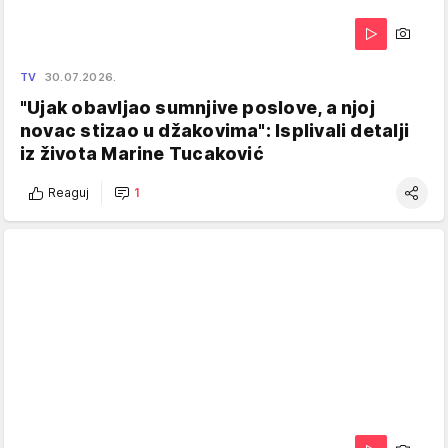
TV
30.07.2026.
"Ujak obavljao sumnjive poslove, a njoj
novac stizao u džakovima": Isplivali detalji
iz života Marine Tucaković
Reaguj
1