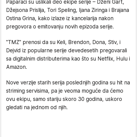
Paparaci su uslikali deo ekipe serije – Dženi Gart,
Džejsona Prislija, Tori Speling, Ijana Ziringa i Brajana
Ostina Grina, kako izlaze iz kancelarija nakon
pregovora o emitovanju novih epizoda serije.
"TMZ" prenosi da su Keli, Brendon, Dona, Stiv, i
Dejvid iz popularne serije devedesetih pregovarali
sa digitalnim distributerima kao što su Netflix, Hulu i
Amazon.
Nove verzije starih serija poslednjih godina su hit na
striming servisima, pa je veoma moguće da ćemo
ovu ekipu, samo stariju skoro 30 godina, uskoro
gledati na jednom od njih.