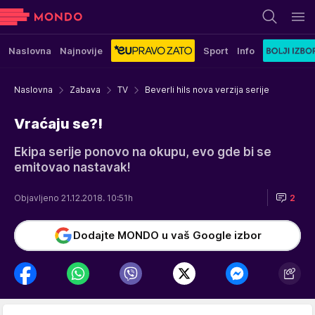
Naslovna
Najnovije
Sport
Info
Naslovna
Zabava
TV
Beverli hils nova verzija serije
Vraćaju se?!
Ekipa serije ponovo na okupu, evo gde bi se
emitovao nastavak!
Objavljeno 21.12.2018. 10:51h
2
Dodajte MONDO u vaš Google izbor