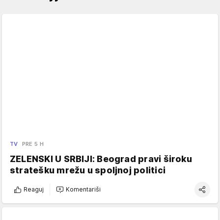
TV
PRE 5 H
ZELENSKI U SRBIJI: Beograd pravi široku
stratešku mrežu u spoljnoj politici
Reaguj
Komentariši