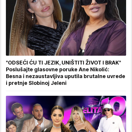
"ODSEĆI ĆU TI JEZIK, UNIŠTITI ŽIVOT I BRAK"
Poslušajte glasovne poruke Ane Nikolić:
Besna i nezaustavljiva uputila brutalne uvrede
i pretnje Slobinoj Jeleni