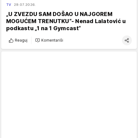
TV
29.07.2026.
„U ZVEZDU SAM DOŠAO U NAJGOREM
MOGUĆEM TRENUTKU“- Nenad Lalatović u
podkastu „1 na 1 Gymcast“
Reaguj
Komentariši