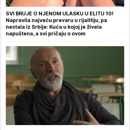
SVI BRUJE O NJENOM ULASKU U ELITU 10!
Napravila najveću prevaru u rijalitiju, pa
nestala iz Srbije: Kuća u kojoj je živela
napuštena, a svi pričaju o ovom