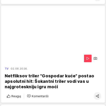
TV
02.08.2026.
Netfliksov triler "Gospodar kuće" postao
apsolutni hit: Šokantni triler vodi vas u
najgroteskniju igru moći
Reaguj
Komentariši