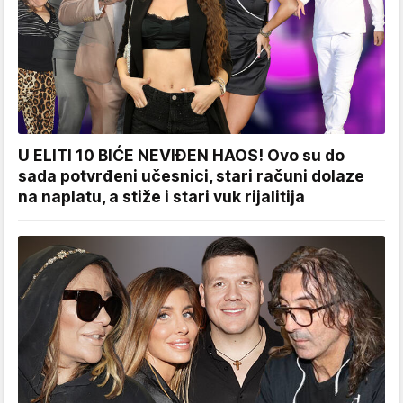
U ELITI 10 BIĆE NEVIĐEN HAOS! Ovo su do
sada potvrđeni učesnici, stari računi dolaze
na naplatu, a stiže i stari vuk rijalitija