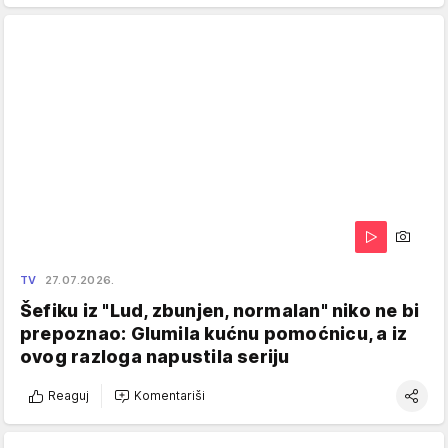
TV
27.07.2026.
Šefiku iz "Lud, zbunjen, normalan" niko ne bi
prepoznao: Glumila kućnu pomoćnicu, a iz
ovog razloga napustila seriju
Reaguj
Komentariši