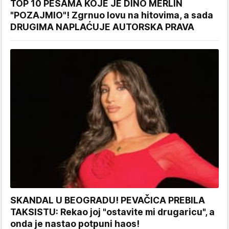
TOP 10 PESAMA KOJE JE DINO MERLIN
"POZAJMIO"! Zgrnuo lovu na hitovima, a sada
DRUGIMA NAPLAĆUJE AUTORSKA PRAVA
SKANDAL U BEOGRADU! PEVAČICA PREBILA
TAKSISTU: Rekao joj "ostavite mi drugaricu", a
onda je nastao potpuni haos!