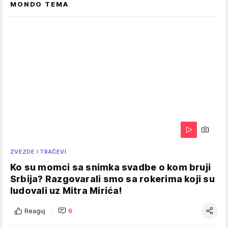
MONDO TEMA
ZVEZDE I TRAČEVI
Ko su momci sa snimka svadbe o kom bruji
Srbija? Razgovarali smo sa rokerima koji su
ludovali uz Mitra Mirića!
Reaguj
6