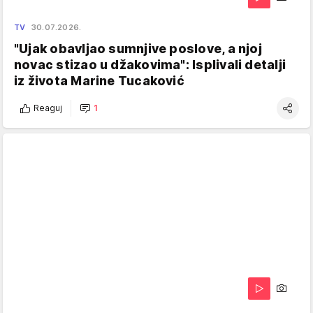
TV
30.07.2026.
"Ujak obavljao sumnjive poslove, a njoj
novac stizao u džakovima": Isplivali detalji
iz života Marine Tucaković
Reaguj
1