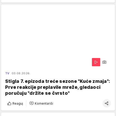
TV
03.08.2026.
Stigla 7. epizoda treće sezone "Kuće zmaja":
Prve reakcije preplavile mreže, gledaoci
poručuju "držite se čvrsto"
Reaguj
Komentariši