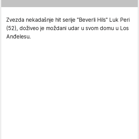
Zvezda nekadašnje hit serije "Beverli Hils" Luk Peri
(52), doživeo je moždani udar u svom domu u Los
Anđelesu.