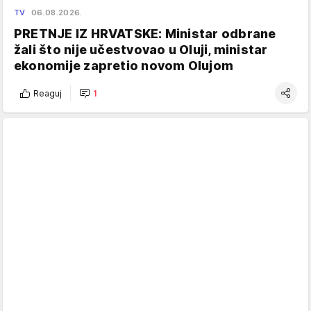
TV
06.08.2026.
PRETNJE IZ HRVATSKE: Ministar odbrane
žali što nije učestvovao u Oluji, ministar
ekonomije zapretio novom Olujom
Reaguj
1