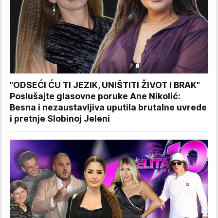
"ODSEĆI ĆU TI JEZIK, UNIŠTITI ŽIVOT I BRAK"
Poslušajte glasovne poruke Ane Nikolić:
Besna i nezaustavljiva uputila brutalne uvrede
i pretnje Slobinoj Jeleni