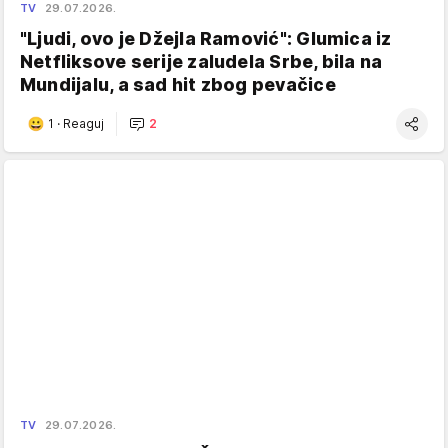
TV
29.07.2026.
"Ljudi, ovo je Džejla Ramović": Glumica iz
Netfliksove serije zaludela Srbe, bila na
Mundijalu, a sad hit zbog pevačice
1
·
Reaguj
2
TV
29.07.2026.