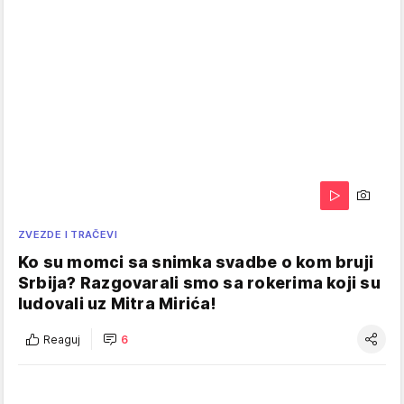
ZVEZDE I TRAČEVI
Ko su momci sa snimka svadbe o kom bruji
Srbija? Razgovarali smo sa rokerima koji su
ludovali uz Mitra Mirića!
Reaguj
6