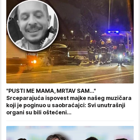
"PUSTI ME MAMA, MRTAV SAM..."
Srceparajuća ispovest majke našeg muzičara
koji je poginuo u saobraćajci: Svi unutrašnji
organi su bili oštećeni...