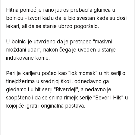
Hitna pomoć je rano jutros prebacila glumca u
bolnicu - izvori kažu da je bio svestan kada su došli
lekari, ali da se stanje ubrzo pogoršalo.
U bolnici je utvrđeno da je pretrpeo "masivni
moždani udar", nakon čega je uveden u stanje
indukovane kome.
Peri je karijeru počeo kao "loš momak" u hit seriji o
tinejdžerima u srednjoj školi, odnedavno ga
gledamo i u hit seriji "Riverdejl", a nedavno je
saopšteno i da se snima rimejk serije "Beverli Hils" u
kojoj će igrati i originalna postava.