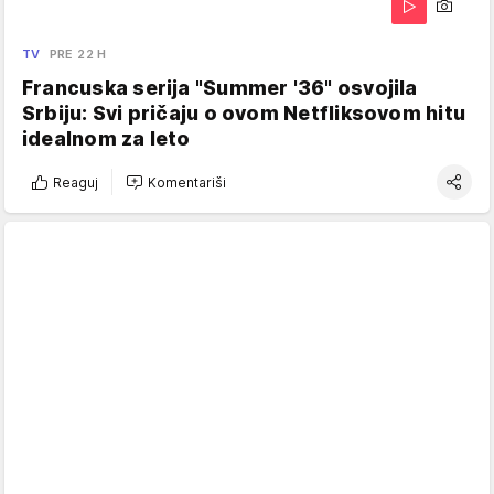
TV
PRE 22 H
Francuska serija "Summer '36" osvojila
Srbiju: Svi pričaju o ovom Netfliksovom hitu
idealnom za leto
Reaguj
Komentariši