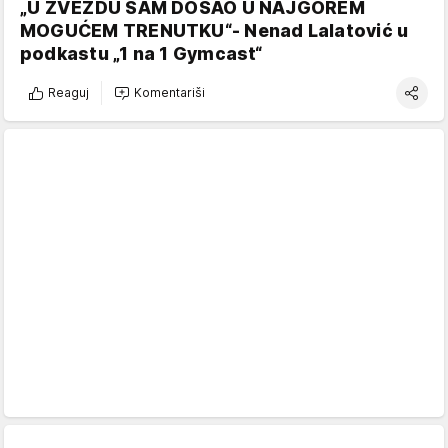
„U ZVEZDU SAM DOŠAO U NAJGOREM
MOGUĆEM TRENUTKU“- Nenad Lalatović u
podkastu „1 na 1 Gymcast“
Reaguj
Komentariši