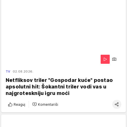
TV
02.08.2026.
Netfliksov triler "Gospodar kuće" postao
apsolutni hit: Šokantni triler vodi vas u
najgroteskniju igru moći
Reaguj
Komentariši