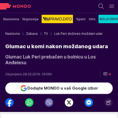
Naslovna
Najnovije
Sport
Info
Naslovna
Zabava
TV
Luk Peri doživeo moždani udar
Glumac u komi nakon moždanog udara
Glumac Luk Peri prebačen u bolnicu u Los
Anđelesu
Objavljeno 28.02.2019. 16:56h
4
Dodajte MONDO u vaš Google izbor