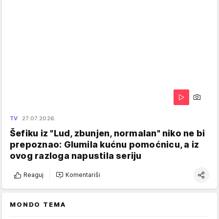
TV
27.07.2026.
Šefiku iz "Lud, zbunjen, normalan" niko ne bi
prepoznao: Glumila kućnu pomoćnicu, a iz
ovog razloga napustila seriju
Reaguj
Komentariši
MONDO TEMA