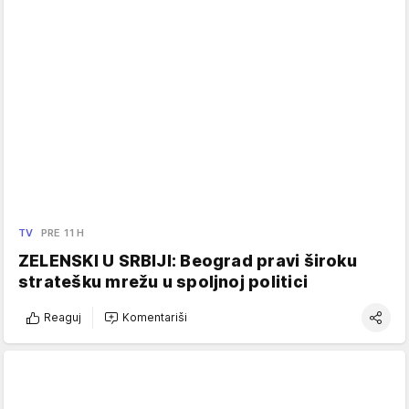
TV
PRE 11 H
ZELENSKI U SRBIJI: Beograd pravi široku
stratešku mrežu u spoljnoj politici
Reaguj
Komentariši