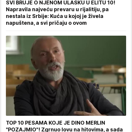
SVI BRUJE O NJENOM ULASKU U ELITU 10!
Napravila najveću prevaru u rijalitiju, pa
nestala iz Srbije: Kuća u kojoj je živela
napuštena, a svi pričaju o ovom
TOP 10 PESAMA KOJE JE DINO MERLIN
"POZAJMIO"! Zgrnuo lovu na hitovima, a sada