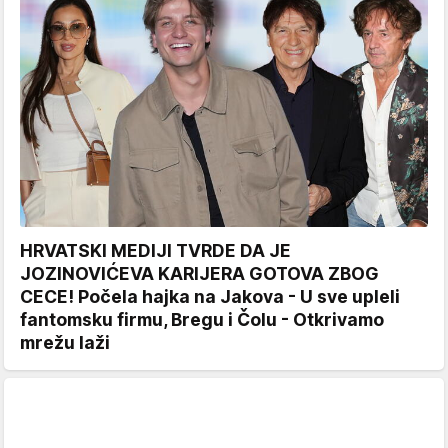
HRVATSKI MEDIJI TVRDE DA JE
JOZINOVIĆEVA KARIJERA GOTOVA ZBOG
CECE! Počela hajka na Jakova - U sve upleli
fantomsku firmu, Bregu i Čolu - Otkrivamo
mrežu laži