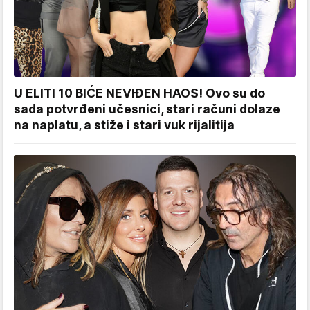
U ELITI 10 BIĆE NEVIĐEN HAOS! Ovo su do
sada potvrđeni učesnici, stari računi dolaze
na naplatu, a stiže i stari vuk rijalitija