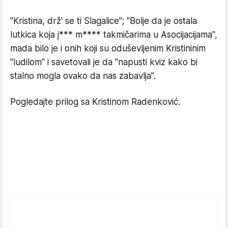
"Kristina, drž' se ti Slagalice"; "Bolje da je ostala
lutkica koja j*** m**** takmičarima u Asocijacijama",
mada bilo je i onih koji su oduševljenim Kristininim
"ludilom" i savetovali je da "napusti kviz kako bi
stalno mogla ovako da nas zabavlja".
Pogledajte prilog sa Kristinom Radenković.