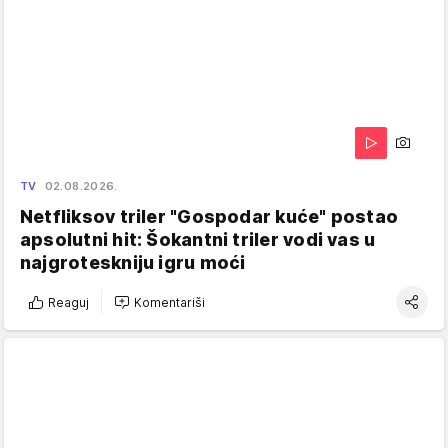
TV
02.08.2026.
Netfliksov triler "Gospodar kuće" postao
apsolutni hit: Šokantni triler vodi vas u
najgroteskniju igru moći
Reaguj
Komentariši