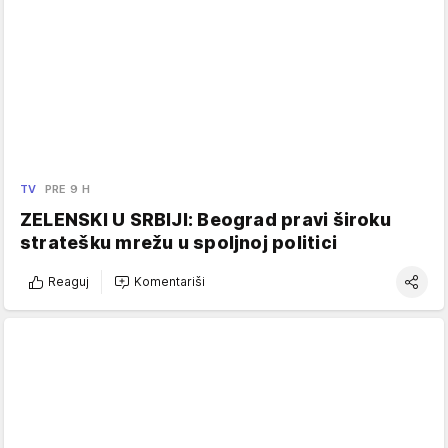
TV
PRE 9 H
ZELENSKI U SRBIJI: Beograd pravi široku
stratešku mrežu u spoljnoj politici
Reaguj
Komentariši