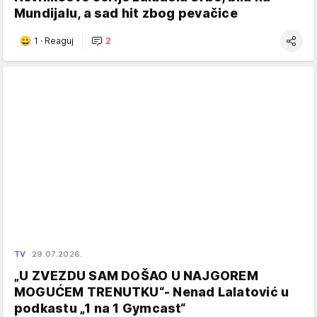
Mundijalu, a sad hit zbog pevačice
1
·
Reaguj
2
TV
29.07.2026.
„U ZVEZDU SAM DOŠAO U NAJGOREM
MOGUĆEM TRENUTKU“- Nenad Lalatović u
podkastu „1 na 1 Gymcast“