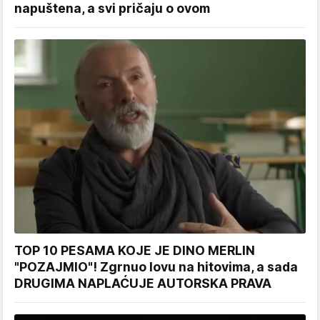
napuštena, a svi pričaju o ovom
TOP 10 PESAMA KOJE JE DINO MERLIN
"POZAJMIO"! Zgrnuo lovu na hitovima, a sada
DRUGIMA NAPLAĆUJE AUTORSKA PRAVA