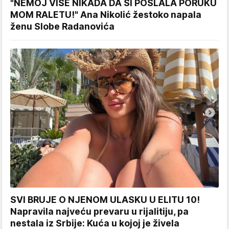
"NEMOJ VIŠE NIKADA DA SI POSLALA PORUKU
MOM RALETU!" Ana Nikolić žestoko napala
ženu Slobe Radanovića
SVI BRUJE O NJENOM ULASKU U ELITU 10!
Napravila najveću prevaru u rijalitiju, pa
nestala iz Srbije: Kuća u kojoj je živela