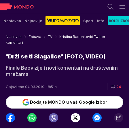
Naslovna
Najnovije
Sport
Info
Naslovna
Zabava
TV
Kristina Radenković Twitter
komentari
"Drži se ti Slagalice" (FOTO, VIDEO)
Finale Beovizije i novi komentari na društvenim
mrežama
Objavljeno 04.03.2019. 18:51h
24
Dodajte MONDO u vaš Google izbor