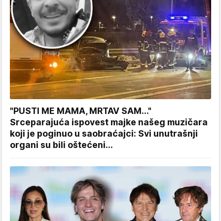
"PUSTI ME MAMA, MRTAV SAM..."
Srceparajuća ispovest majke našeg muzičara
koji je poginuo u saobraćajci: Svi unutrašnji
organi su bili oštećeni...