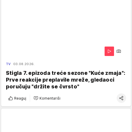
TV
03.08.2026.
Stigla 7. epizoda treće sezone "Kuće zmaja":
Prve reakcije preplavile mreže, gledaoci
poručuju "držite se čvrsto"
Reaguj
Komentariši