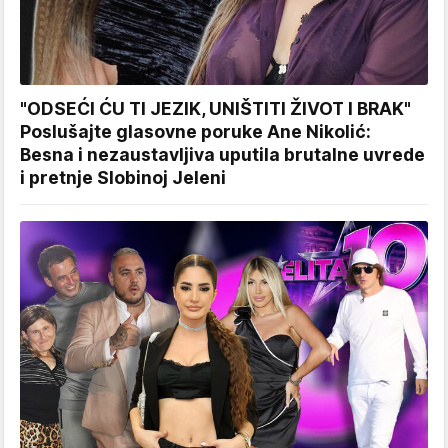
"ODSEĆI ĆU TI JEZIK, UNIŠTITI ŽIVOT I BRAK"
Poslušajte glasovne poruke Ane Nikolić:
Besna i nezaustavljiva uputila brutalne uvrede
i pretnje Slobinoj Jeleni