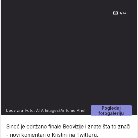
1/14
Pogledaj
beovizija
Foto: ATA Images/Antonio Ahel
fotogaleriju
Sinoć je održano finale Beovizije i znate šta to znači
- novi komentari o Kristini na Twitteru.