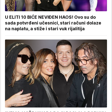
U ELITI 10 BIĆE NEVIĐEN HAOS! Ovo su do
sada potvrđeni učesnici, stari računi dolaze
na naplatu, a stiže i stari vuk rijalitija