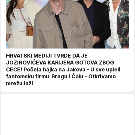
HRVATSKI MEDIJI TVRDE DA JE
JOZINOVIĆEVA KARIJERA GOTOVA ZBOG
CECE! Počela hajka na Jakova - U sve upleli
fantomsku firmu, Bregu i Čolu - Otkrivamo
mrežu laži