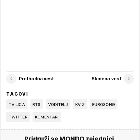
Prethodna vest
Sledeća vest
TAGOVI
TV LICA
RTS
VODITELJ
KVIZ
EUROSONG
TWITTER
KOMENTARI
Pridruži se MONDO zajednici.