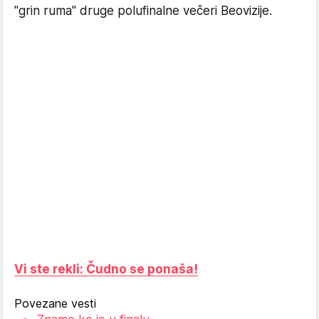
"grin ruma" druge polufinalne večeri Beovizije.
Vi ste rekli: Čudno se ponaša!
Povezane vesti