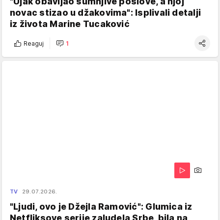
"Ujak obavljao sumnjive poslove, a njoj
novac stizao u džakovima": Isplivali detalji
iz života Marine Tucaković
Reaguj
1
TV
29.07.2026.
"Ljudi, ovo je Džejla Ramović": Glumica iz
Netfliksove serije zaludela Srbe, bila na