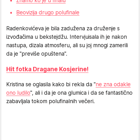
Znamo ko je u finalu
Beovizija drugo polufinale
Radenkovićeva je bila zadužena za druženje s
izvođačima u bekstejdžu. Intervjuisala ih je nakon
nastupa, dizala atmosferu, ali su joj mnogi zamerili
da je "previše opuštena".
Hit fotka Dragane Kosjerine!
Kristina se oglasila kako bi rekla da "
ne zna odakle
ono ludilo
", ali i da je ona glumica i da se fantastično
zabavljala tokom polufinalnih večeri.