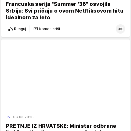
Francuska serija "Summer '36" osvojila
Srbiju: Svi pričaju o ovom Netfliksovom hitu
idealnom za leto
Reaguj
Komentariši
TV
06.08.2026.
PRETNJE IZ HRVATSKE: Ministar odbrane