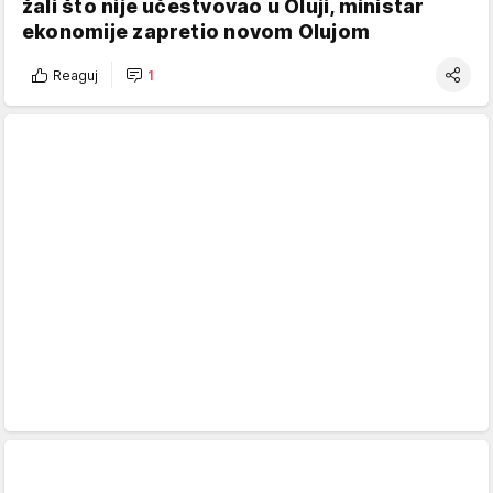
žali što nije učestvovao u Oluji, ministar
ekonomije zapretio novom Olujom
Reaguj
1