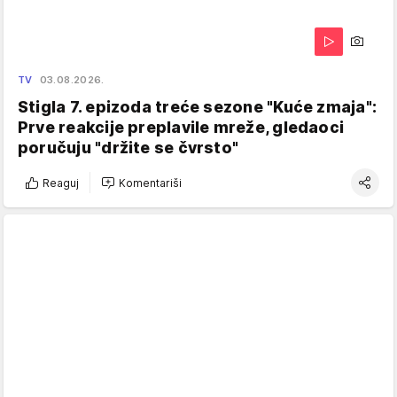
TV
03.08.2026.
Stigla 7. epizoda treće sezone "Kuće zmaja":
Prve reakcije preplavile mreže, gledaoci
poručuju "držite se čvrsto"
Reaguj
Komentariši