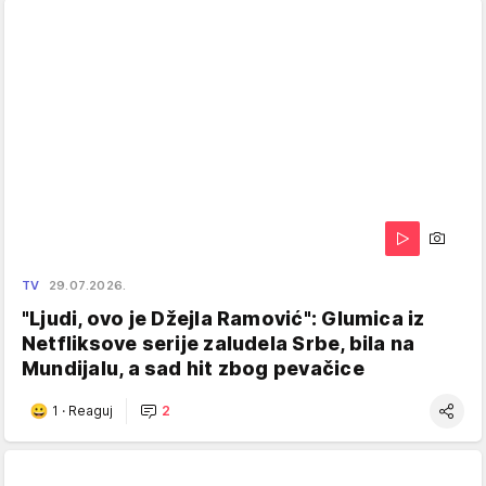
TV
29.07.2026.
"Ljudi, ovo je Džejla Ramović": Glumica iz
Netfliksove serije zaludela Srbe, bila na
Mundijalu, a sad hit zbog pevačice
1
·
Reaguj
2