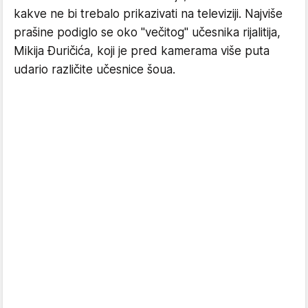
kakve ne bi trebalo prikazivati na televiziji. Najviše
prašine podiglo se oko "večitog" učesnika rijalitija,
Mikija Đuričića, koji je pred kamerama više puta
udario različite učesnice šoua.