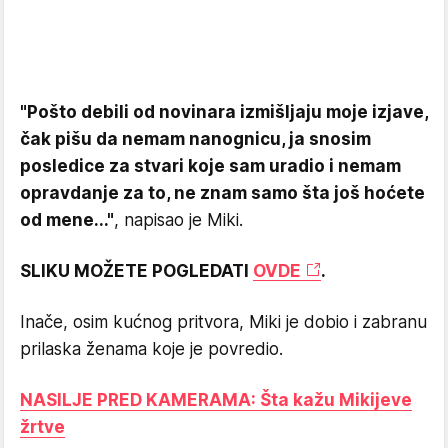
"
Pošto debili od novinara izmišljaju moje izjave,
čak pišu da nemam nanognicu, ja snosim
posledice za stvari koje sam uradio i nemam
opravdanje za to, ne znam samo šta još hoćete
od mene..."
, napisao je Miki.
SLIKU MOŽETE POGLEDATI
OVDE
.
Inače, osim kućnog pritvora, Miki je dobio i zabranu
prilaska ženama koje je povredio.
NASILJE PRED KAMERAMA: Šta kažu Mikijeve
žrtve