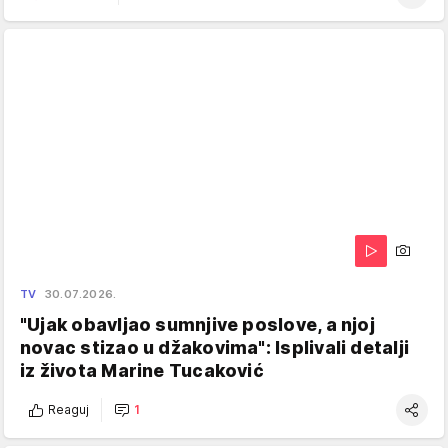
TV
30.07.2026.
"Ujak obavljao sumnjive poslove, a njoj
novac stizao u džakovima": Isplivali detalji
iz života Marine Tucaković
Reaguj
1