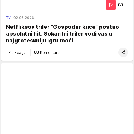
TV
02.08.2026.
Netfliksov triler "Gospodar kuće" postao
apsolutni hit: Šokantni triler vodi vas u
najgroteskniju igru moći
Reaguj
Komentariši