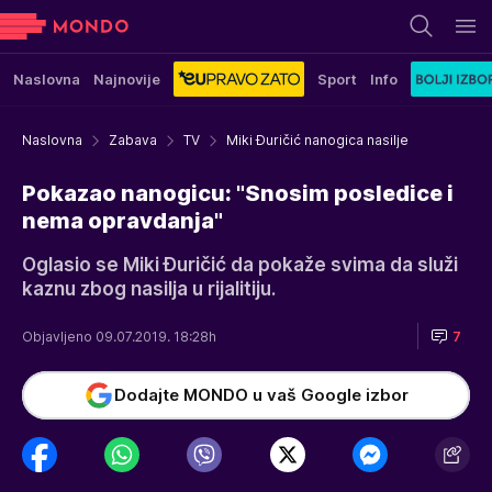
Naslovna
Najnovije
Sport
Info
Naslovna
Zabava
TV
Miki Đuričić nanogica nasilje
Pokazao nanogicu: "Snosim posledice i
nema opravdanja"
Oglasio se Miki Đuričić da pokaže svima da služi
kaznu zbog nasilja u rijalitiju.
Objavljeno 09.07.2019. 18:28h
7
Dodajte MONDO u vaš Google izbor