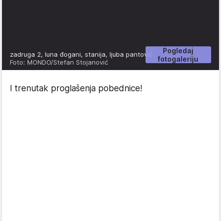
Pogledaj
zadruga 2, luna đogani, stanija, ljuba pantović
fotogaleriju
Foto: MONDO/Stefan Stojanović
I trenutak proglašenja pobednice!