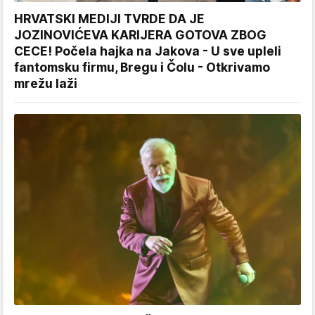
HRVATSKI MEDIJI TVRDE DA JE
JOZINOVIĆEVA KARIJERA GOTOVA ZBOG
CECE! Počela hajka na Jakova - U sve upleli
fantomsku firmu, Bregu i Čolu - Otkrivamo
mrežu laži