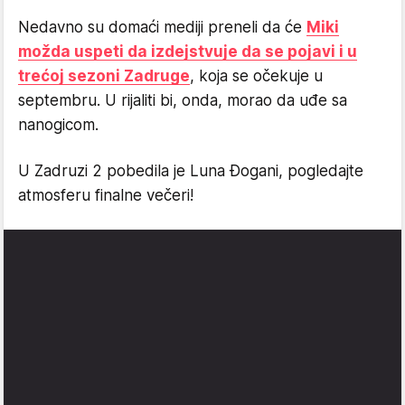
Nedavno su domaći mediji preneli da će
Miki
možda uspeti da izdejstvuje da se pojavi i u
trećoj sezoni Zadruge
, koja se očekuje u
septembru. U rijaliti bi, onda, morao da uđe sa
nanogicom.
U Zadruzi 2 pobedila je Luna Đogani, pogledajte
atmosferu finalne večeri!