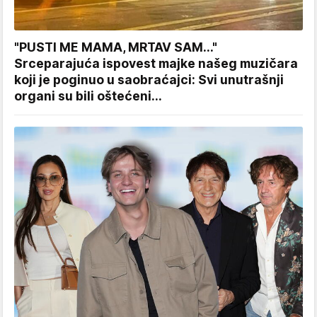
"PUSTI ME MAMA, MRTAV SAM..."
Srceparajuća ispovest majke našeg muzičara
koji je poginuo u saobraćajci: Svi unutrašnji
organi su bili oštećeni...