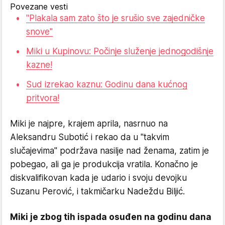
Povezane vesti
"Plakala sam zato što je srušio sve zajedničke
snove"
Miki u Kupinovu: Počinje služenje jednogodišnje
kazne!
Sud izrekao kaznu: Godinu dana kućnog
pritvora!
Miki je najpre, krajem aprila, nasrnuo na
Aleksandru Subotić i rekao da u "takvim
slučajevima" podržava nasilje nad ženama, zatim je
pobegao, ali ga je produkcija vratila. Konačno je
diskvalifikovan kada je udario i svoju devojku
Suzanu Perović, i takmičarku Nadeždu Biljić.
Miki je zbog tih ispada osuđen na godinu dana