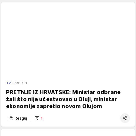
TV
PRE 7 H
PRETNJE IZ HRVATSKE: Ministar odbrane
žali što nije učestvovao u Oluji, ministar
ekonomije zapretio novom Olujom
Reaguj
1