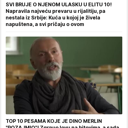
SVI BRUJE O NJENOM ULASKU U ELITU 10!
Napravila najveću prevaru u rijalitiju, pa
nestala iz Srbije: Kuća u kojoj je živela
napuštena, a svi pričaju o ovom
TOP 10 PESAMA KOJE JE DINO MERLIN
"POZAJMIO"! Zgrnuo lovu na hitovima, a sada