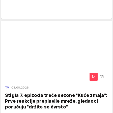
TV
03.08.2026.
Stigla 7. epizoda treće sezone "Kuće zmaja":
Prve reakcije preplavile mreže, gledaoci
poručuju "držite se čvrsto"