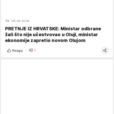
TV
06.08.2026.
PRETNJE IZ HRVATSKE: Ministar odbrane
žali što nije učestvovao u Oluji, ministar
ekonomije zapretio novom Olujom
Reaguj
1