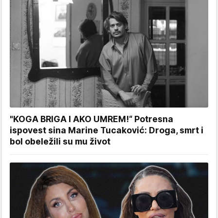
"KOGA BRIGA I AKO UMREM!“ Potresna
ispovest sina Marine Tucaković: Droga, smrt i
bol obeležili su mu život