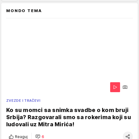
MONDO TEMA
ZVEZDE I TRAČEVI
Ko su momci sa snimka svadbe o kom bruji
Srbija? Razgovarali smo sa rokerima koji su
ludovali uz Mitra Mirića!
Reaguj
6