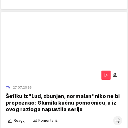
TV
27.07.2026.
Šefiku iz "Lud, zbunjen, normalan" niko ne bi
prepoznao: Glumila kućnu pomoćnicu, a iz
ovog razloga napustila seriju
Reaguj
Komentariši