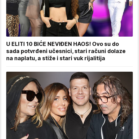
U ELITI 10 BIĆE NEVIĐEN HAOS! Ovo su do
sada potvrđeni učesnici, stari računi dolaze
na naplatu, a stiže i stari vuk rijalitija