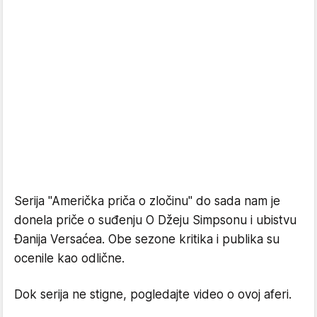
Serija "Američka priča o zločinu" do sada nam je
donela priče o suđenju O Džeju Simpsonu i ubistvu
Đanija Versaćea. Obe sezone kritika i publika su
ocenile kao odlične.
Dok serija ne stigne, pogledajte video o ovoj aferi.