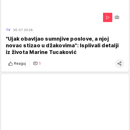
TV
30.07.2026.
"Ujak obavljao sumnjive poslove, a njoj
novac stizao u džakovima": Isplivali detalji
iz života Marine Tucaković
Reaguj
1