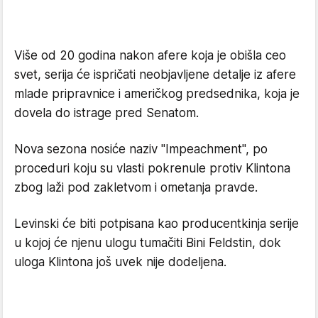
Više od 20 godina nakon afere koja je obišla ceo
svet, serija će ispričati neobjavljene detalje iz afere
mlade pripravnice i američkog predsednika, koja je
dovela do istrage pred Senatom.
Nova sezona nosiće naziv "Impeachment", po
proceduri koju su vlasti pokrenule protiv Klintona
zbog laži pod zakletvom i ometanja pravde.
Levinski će biti potpisana kao producentkinja serije
u kojoj će njenu ulogu tumačiti Bini Feldstin, dok
uloga Klintona još uvek nije dodeljena.