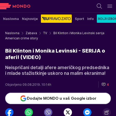
Naslovna
Najnovije
Sport
Info
Naslovna
Zabava
TV
Bil Klinton i Monika Levinski serija
American crime story
Bil Klinton i Monika Levinski - SERIJA o
aferi! (VIDEO)
Neispričani detalji afere američkog predsednika
i mlade stažistkinje uskoro na malim ekranima!
Objavljeno 09.08.2019. 10:14h
4
Dodajte MONDO u vaš Google izbor