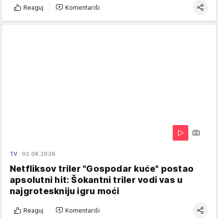
Reaguj
Komentariši
TV
02.08.2026.
Netfliksov triler "Gospodar kuće" postao
apsolutni hit: Šokantni triler vodi vas u
najgroteskniju igru moći
Reaguj
Komentariši