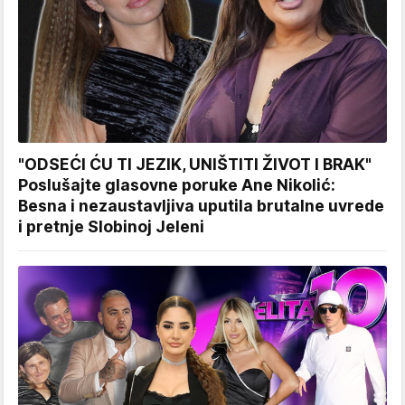
"ODSEĆI ĆU TI JEZIK, UNIŠTITI ŽIVOT I BRAK"
Poslušajte glasovne poruke Ane Nikolić:
Besna i nezaustavljiva uputila brutalne uvrede
i pretnje Slobinoj Jeleni