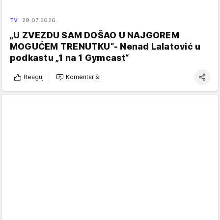
TV
29.07.2026.
„U ZVEZDU SAM DOŠAO U NAJGOREM
MOGUĆEM TRENUTKU“- Nenad Lalatović u
podkastu „1 na 1 Gymcast“
Reaguj
Komentariši