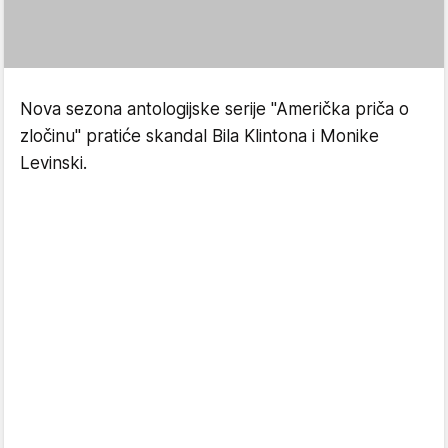
Nova sezona antologijske serije "Američka priča o
zločinu" pratiće skandal Bila Klintona i Monike
Levinski.