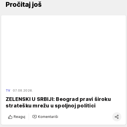
Pročitaj još
TV
07.08.2026.
ZELENSKI U SRBIJI: Beograd pravi široku
stratešku mrežu u spoljnoj politici
Reaguj
Komentariši