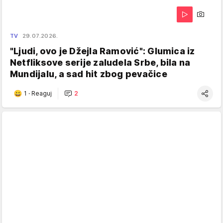
TV
29.07.2026.
"Ljudi, ovo je Džejla Ramović": Glumica iz
Netfliksove serije zaludela Srbe, bila na
Mundijalu, a sad hit zbog pevačice
1
·
Reaguj
2