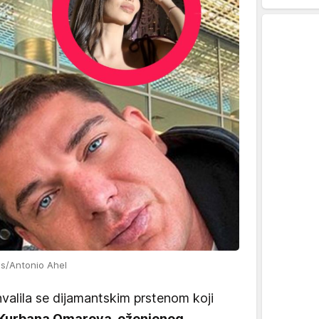
es/Antonio Ahel
valila se dijamantskim prstenom koji
Kurbana Omarova, oženjenog