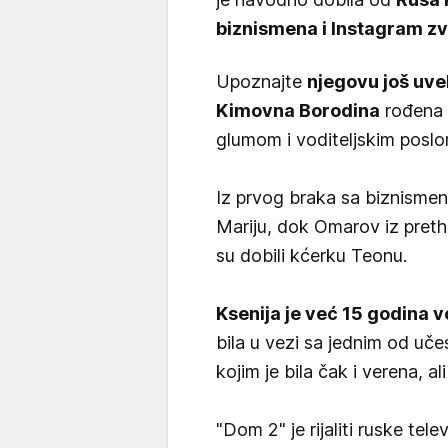
biznismena i Instagram z
Upoznajte
njegovu još uve
Kimovna Borodina
rođena 
glumom i voditeljskim poslo
Iz prvog braka sa biznisme
Mariju, dok Omarov iz pret
su dobili kćerku Teonu.
Ksenija je već 15 godina vo
bila u vezi sa jednim od uče
kojim je bila čak i verena, al
"Dom 2" je rijaliti ruske tele