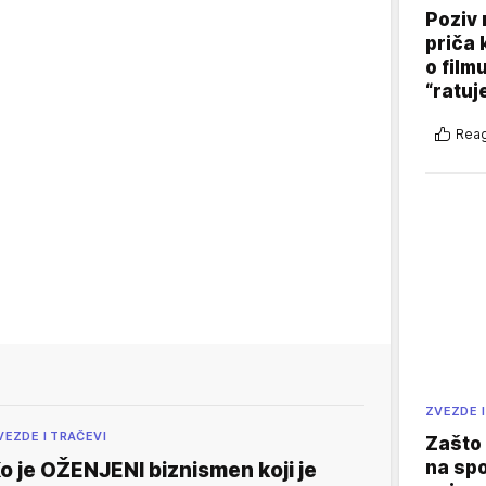
Poziv 
priča 
o film
“ratuj
Reag
ZVEZDE I
VEZDE I TRAČEVI
Zašto 
na sp
o je OŽENJENI biznismen koji je