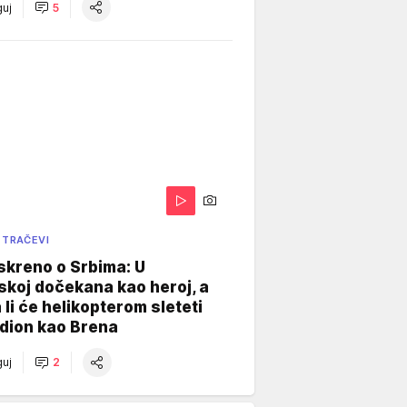
uj
5
 TRAČEVI
skreno o Srbima: U
koj dočekana kao heroj, a
 li će helikopterom sleteti
dion kao Brena
uj
2