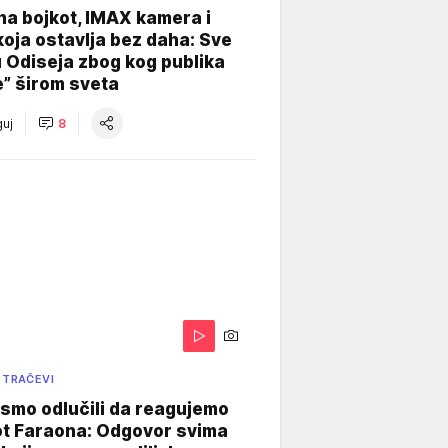
na bojkot, IMAX kamera i
koja ostavlja bez daha: Sve
u Odiseja zbog kog publika
e” širom sveta
uj
8
 TRAČEVI
smo odlučili da reagujemo
ot Faraona: Odgovor svima