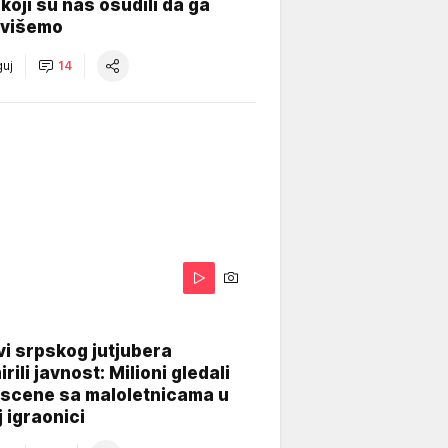
koji su nas osudili da ga
višemo
uj
14
i srpskog jutjubera
rili javnost: Milioni gledali
 scene sa maloletnicama u
j igraonici