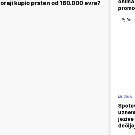
onima 
oraji kupio prsten od 180.000 evra?
promo
Reag
MUZIKA
Spotov
uznemi
jezive
dečijo