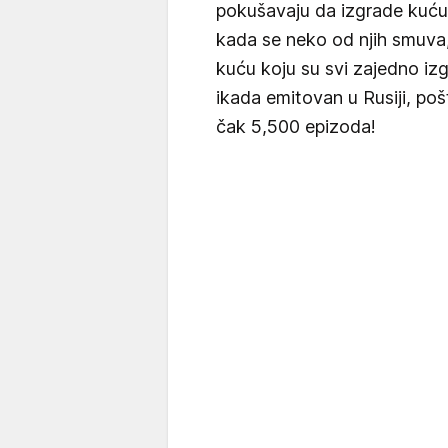
pokušavaju da izgrade kuću 
kada se neko od njih smuva,
kuću koju su svi zajedno izgr
ikada emitovan u Rusiji, po
čak 5,500 epizoda!