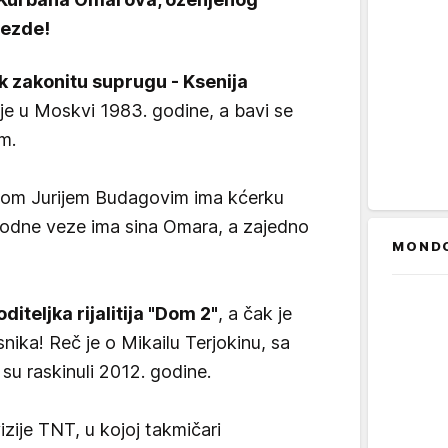
vezde!
k zakonitu suprugu - Ksenija
je u Moskvi 1983. godine, a bavi se
m.
nom Jurijem Budagovim ima kćerku
hodne veze ima sina Omara, a zajedno
MOND
diteljka rijalitija "Dom 2"
, a čak je
snika! Reč je o Mikailu Terjokinu, sa
i su raskinuli 2012. godine.
vizije TNT, u kojoj takmičari