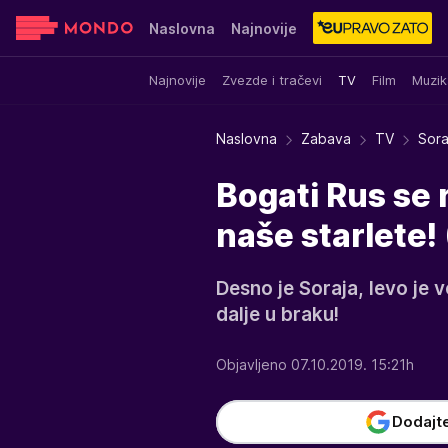
Naslovna
Najnovije
Najnovije
Zvezde i tračevi
TV
Film
Muzik
Sensa
Stvar ukusa
Yumama
Naslovna
Zabava
TV
Sora
Bogati Rus se r
naše starlete!
Desno je Soraja, levo je vo
dalje u braku!
Objavljeno 07.10.2019. 15:21h
Dodajt