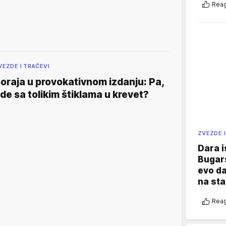
Reag
VEZDE I TRAČEVI
oraja u provokativnom izdanju: Pa,
de sa tolikim štiklama u krevet?
ZVEZDE I
Dara i
Bugars
evo da
na sta
Reag