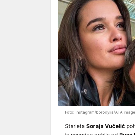
Foto: Instagram/borodylia/ATA imag
Starleta
Soraja Vučelić
poh
je navodno dobila od
Rusa 