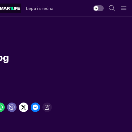
Lepa i srećna
og