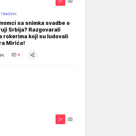
 TRAČEVI
 momci sa snimka svadbe o
uji Srbija? Razgovarali
 rokerima koji su ludovali
ra Mirića!
uj
6