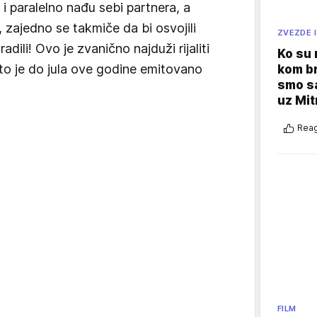
i paralelno nađu sebi partnera, a
 zajedno se takmiče da bi osvojili
ZVEZDE I
adili! Ovo je zvanično najduži rijaliti
Ko su
što je do jula ove godine emitovano
kom br
smo sa
uz Mit
Reag
FILM