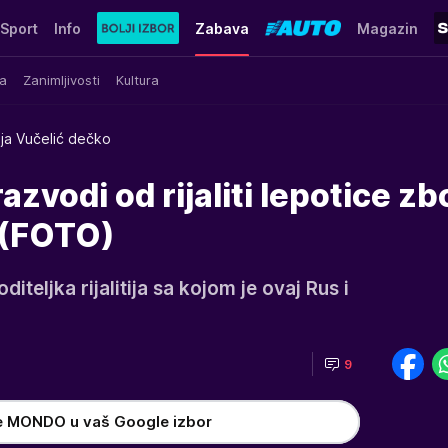
Sport
Info
Zabava
Magazin
a
Zanimljivosti
Kultura
ja Vučelić dečko
azvodi od rijaliti lepotice zb
 (FOTO)
diteljka rijalitija sa kojom je ovaj Rus i
9
e MONDO u vaš Google izbor