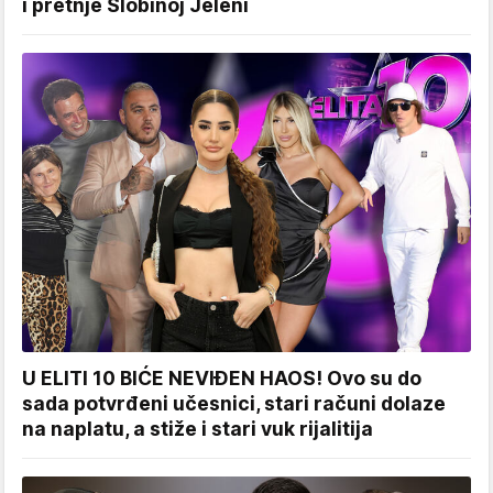
i pretnje Slobinoj Jeleni
U ELITI 10 BIĆE NEVIĐEN HAOS! Ovo su do
sada potvrđeni učesnici, stari računi dolaze
na naplatu, a stiže i stari vuk rijalitija