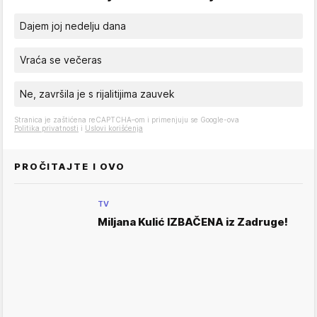
Dajem joj nedelju dana
Vraća se večeras
Ne, završila je s rijalitijima zauvek
Stranica je zaštićena reCAPTCHA–om i primenjuju se Google-ova
Politika privatnosti
i
Uslovi korišćenja
PROČITAJTE I OVO
TV
Miljana Kulić IZBAČENA iz Zadruge!