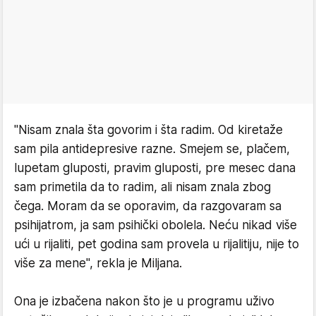
"Nisam znala šta govorim i šta radim. Od kiretaže
sam pila antidepresive razne. Smejem se, plačem,
lupetam gluposti, pravim gluposti, pre mesec dana
sam primetila da to radim, ali nisam znala zbog
čega. Moram da se oporavim, da razgovaram sa
psihijatrom, ja sam psihički obolela. Neću nikad više
ući u rijaliti, pet godina sam provela u rijalitiju, nije to
više za mene", rekla je Miljana.
Ona je izbačena nakon što je u programu uživo