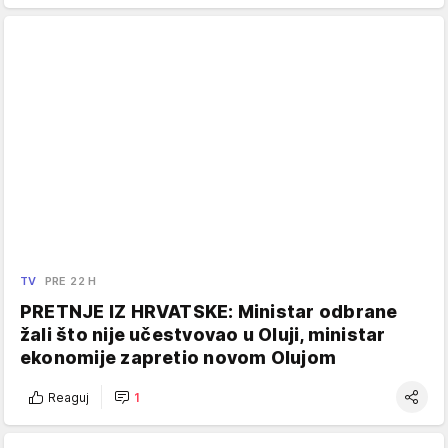
TV
PRE 22 H
PRETNJE IZ HRVATSKE: Ministar odbrane
žali što nije učestvovao u Oluji, ministar
ekonomije zapretio novom Olujom
Reaguj
1