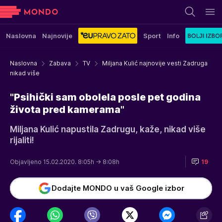
Naslovna
Najnovije
Sport
Info
Naslovna
Zabava
TV
Miljana Kulić najnovije vesti Zadruga
nikad više
"Psihički sam obolela posle pet godina
života pred kamerama"
Miljana Kulić napustila Zadrugu, kaže, nikad više
rijaliti!
Objavljeno 15.02.2020. 8:05h
→ 8:08h
19
Dodajte MONDO u vaš Google izbor