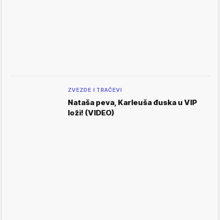
ZVEZDE I TRAČEVI
Nataša peva, Karleuša đuska u VIP
loži! (VIDEO)