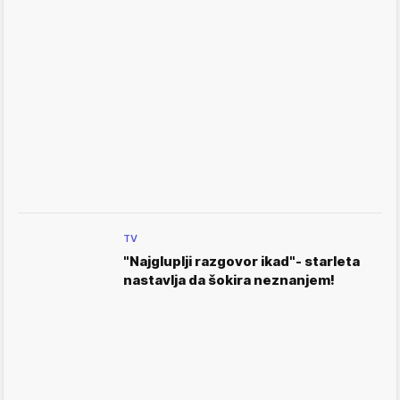
TV
"Najgluplji razgovor ikad"- starleta
nastavlja da šokira neznanjem!