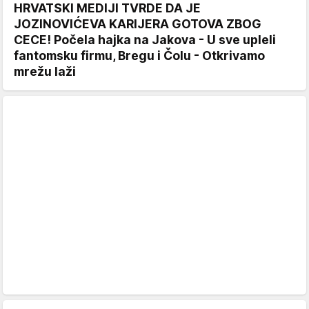
HRVATSKI MEDIJI TVRDE DA JE
JOZINOVIĆEVA KARIJERA GOTOVA ZBOG
CECE! Počela hajka na Jakova - U sve upleli
fantomsku firmu, Bregu i Čolu - Otkrivamo
mrežu laži