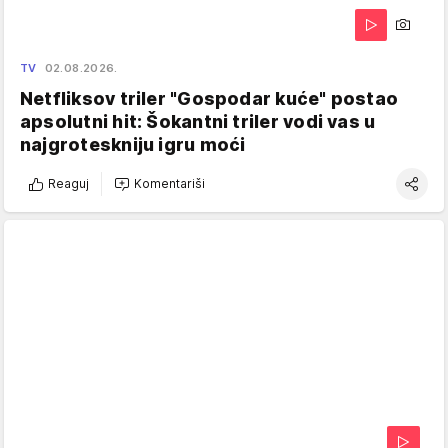
TV
02.08.2026.
Netfliksov triler "Gospodar kuće" postao
apsolutni hit: Šokantni triler vodi vas u
najgroteskniju igru moći
Reaguj
Komentariši