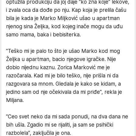
optužila produkciju da joj daje "ko zna koje" lekove,
i zvala oca da dođe po nju. Kap koja je prelila čašu
bila je kada je Marko Miljković ušao u apartman
njenog sina Željka, kod kojeg inače mogu da uđu
samo mama, baka i bebisiterka.
"Teško mi je palo to što je ušao Marko kod mog
Željka u apartman, bacio njegove igračke. Nije
dobio nijednu kaznu. Zorica Marković me je
razočarala. Kad mi je bilo teško, nije prišla ni da
razgovara sa mnom. Gledala je kako se kidam, a
jedino sam od nje očekivala da mi priđe", rekla je
Miljana.
"Ceo svet neko da mi sada ponudi, na dva dana ne
bih ušla. Zgadio mi se rijaliti, ja sam se psihički
razbolela", zaključila je ona.