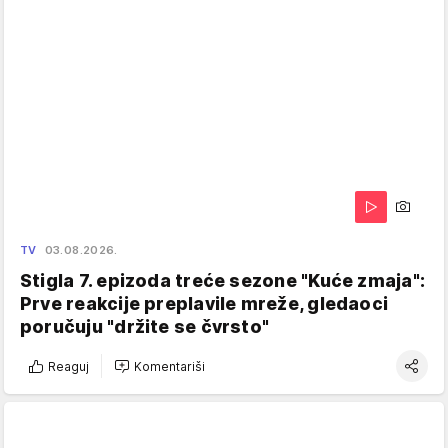
TV
03.08.2026.
Stigla 7. epizoda treće sezone "Kuće zmaja":
Prve reakcije preplavile mreže, gledaoci
poručuju "držite se čvrsto"
Reaguj
Komentariši