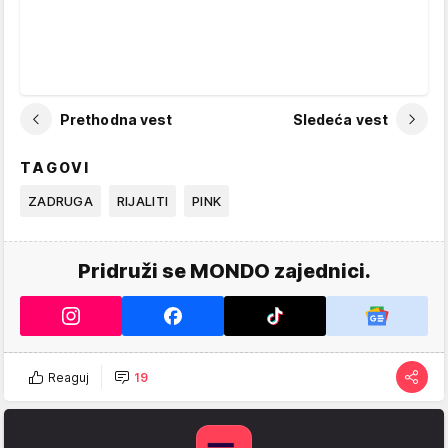
Prethodna vest
Sledeća vest
TAGOVI
ZADRUGA
RIJALITI
PINK
Pridruži se MONDO zajednici.
Reaguj
19