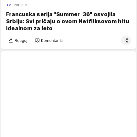
TV
PRE 8 H
Francuska serija "Summer '36" osvojila
Srbiju: Svi pričaju o ovom Netfliksovom hitu
idealnom za leto
Reaguj
Komentariši