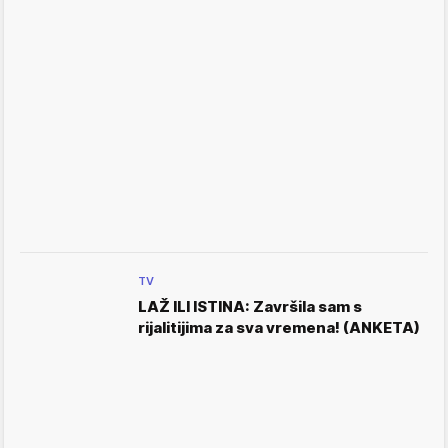
TV
LAŽ ILI ISTINA: Završila sam s
rijalitijima za sva vremena! (ANKETA)