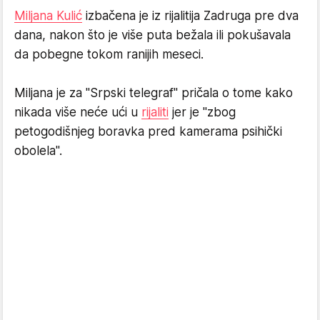
Miljana Kulić
izbačena je iz rijalitija Zadruga pre dva
dana, nakon što je više puta bežala ili pokušavala
da pobegne tokom ranijih meseci.
Miljana je za "Srpski telegraf" pričala o tome kako
nikada više neće ući u
rijaliti
jer je "zbog
petogodišnjeg boravka pred kamerama psihički
obolela".