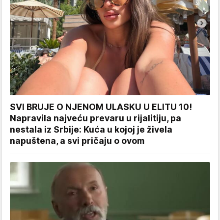
SVI BRUJE O NJENOM ULASKU U ELITU 10!
Napravila najveću prevaru u rijalitiju, pa
nestala iz Srbije: Kuća u kojoj je živela
napuštena, a svi pričaju o ovom