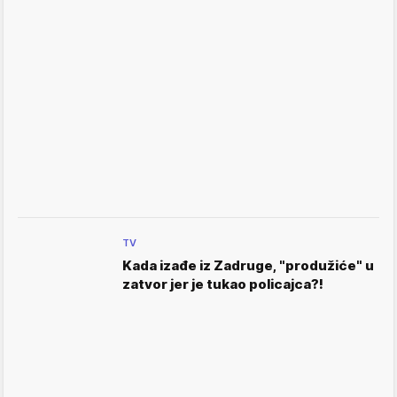
TV
Kada izađe iz Zadruge, "produžiće" u
zatvor jer je tukao policajca?!