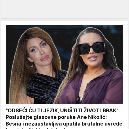
"ODSEĆI ĆU TI JEZIK, UNIŠTITI ŽIVOT I BRAK"
Poslušajte glasovne poruke Ane Nikolić:
Besna i nezaustavljiva uputila brutalne uvrede