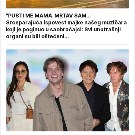
"PUSTI ME MAMA, MRTAV SAM..."
Srceparajuća ispovest majke našeg muzičara
koji je poginuo u saobraćajci: Svi unutrašnji
organi su bili oštećeni...