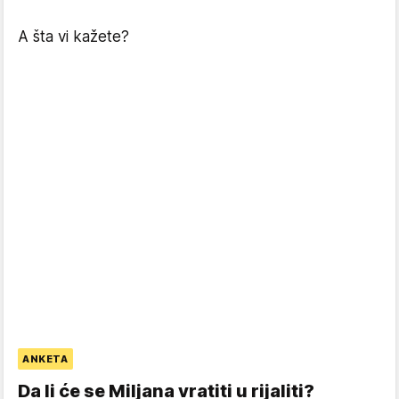
A šta vi kažete?
ANKETA
Da li će se Miljana vratiti u rijaliti?