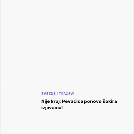
ZVEZDE I TRAČEVI
Nije kraj: Pevačica ponovo šokira
izjavama!