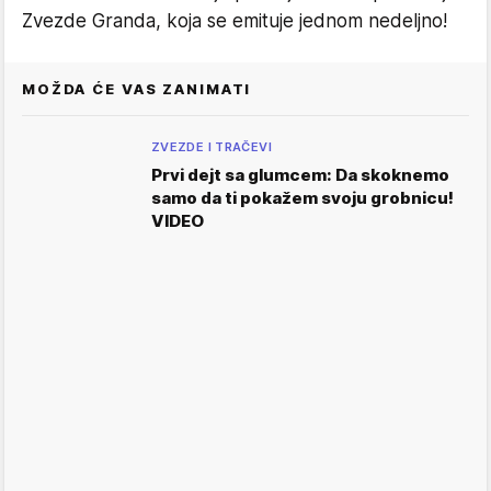
Zvezde Granda, koja se emituje jednom nedeljno!
MOŽDA ĆE VAS ZANIMATI
ZVEZDE I TRAČEVI
Prvi dejt sa glumcem: Da skoknemo
samo da ti pokažem svoju grobnicu!
VIDEO