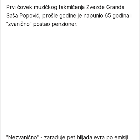
Prvi čovek muzičkog takmičenja Zvezde Granda
Saša Popović, prošle godine je napunio 65 godina i
"zvanično" postao penzioner.
"Nezvanično" - zarađuje pet hiljada evra po emisiji