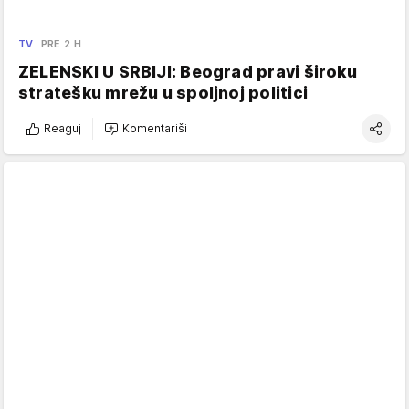
TV
PRE 2 H
ZELENSKI U SRBIJI: Beograd pravi široku
stratešku mrežu u spoljnoj politici
Reaguj
Komentariši