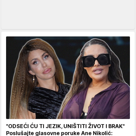
"ODSEĆI ĆU TI JEZIK, UNIŠTITI ŽIVOT I BRAK"
Poslušajte glasovne poruke Ane Nikolić: