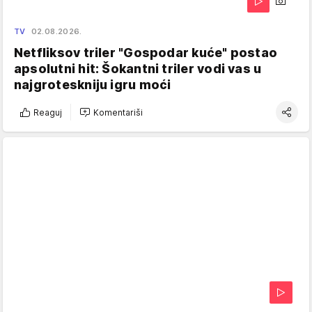
TV
02.08.2026.
Netfliksov triler "Gospodar kuće" postao
apsolutni hit: Šokantni triler vodi vas u
najgroteskniju igru moći
Reaguj
Komentariši