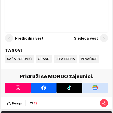
Prethodna vest
Sledeća vest
TAGOVI
SAŠA POPOVIĆ
GRAND
LEPA BRENA
PEVAČICE
Pridruži se MONDO zajednici.
Reaguj
12