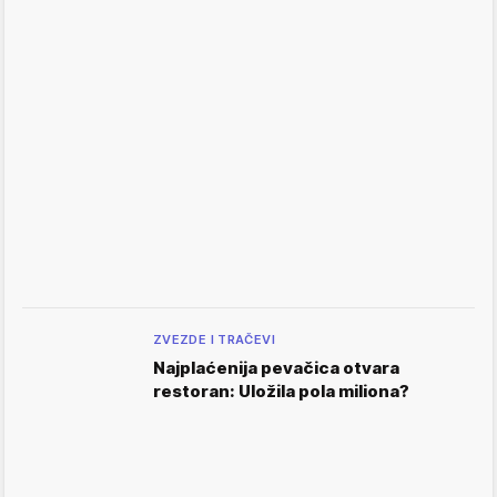
ZVEZDE I TRAČEVI
Najplaćenija pevačica otvara
restoran: Uložila pola miliona?