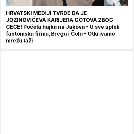
HRVATSKI MEDIJI TVRDE DA JE
JOZINOVIĆEVA KARIJERA GOTOVA ZBOG
CECE! Počela hajka na Jakova - U sve upleli
fantomsku firmu, Bregu i Čolu - Otkrivamo
mrežu laži