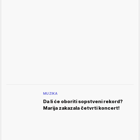
MUZIKA
Da li će oboriti sopstveni rekord?
Marija zakazala četvrti koncert!