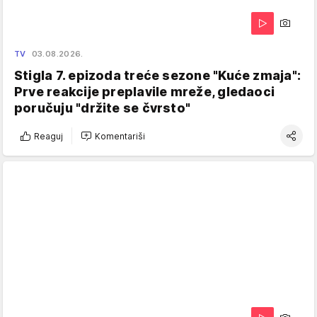
TV
03.08.2026.
Stigla 7. epizoda treće sezone "Kuće zmaja":
Prve reakcije preplavile mreže, gledaoci
poručuju "držite se čvrsto"
Reaguj
Komentariši