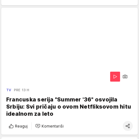
TV
PRE 13 H
Francuska serija "Summer '36" osvojila
Srbiju: Svi pričaju o ovom Netfliksovom hitu
idealnom za leto
Reaguj
Komentariši