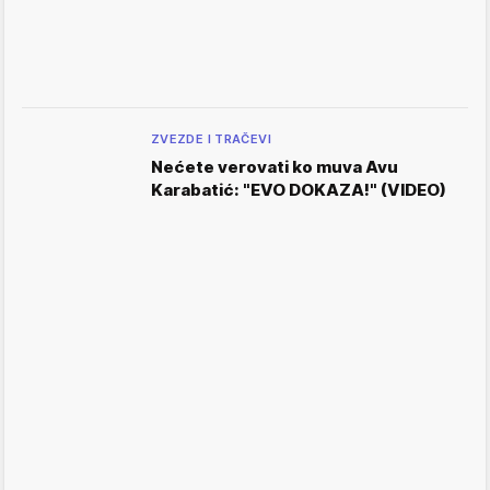
ZVEZDE I TRAČEVI
Nećete verovati ko muva Avu
Karabatić: "EVO DOKAZA!" (VIDEO)