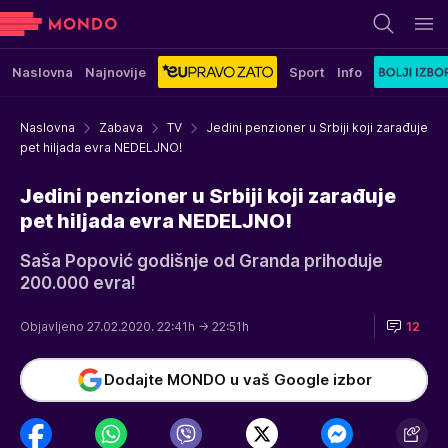
Naslovna
Najnovije
Sport
Info
Naslovna
Zabava
TV
Jedini penzioner u Srbiji koji zarađuje
pet hiljada evra NEDELJNO!
Jedini penzioner u Srbiji koji zarađuje
pet hiljada evra NEDELJNO!
Saša Popović godišnje od Granda prihoduje
200.000 evra!
Objavljeno 27.02.2020. 22:41h
→ 22:51h
12
Dodajte MONDO u vaš Google izbor