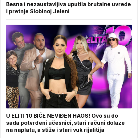
Besna i nezaustavljiva uputila brutalne uvrede
i pretnje Slobinoj Jeleni
U ELITI 10 BIĆE NEVIĐEN HAOS! Ovo su do
sada potvrđeni učesnici, stari računi dolaze
na naplatu, a stiže i stari vuk rijalitija