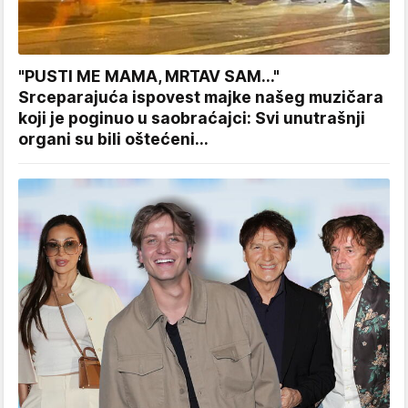
"PUSTI ME MAMA, MRTAV SAM..."
Srceparajuća ispovest majke našeg muzičara
koji je poginuo u saobraćajci: Svi unutrašnji
organi su bili oštećeni...