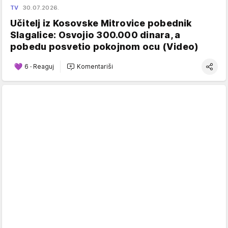
TV
30.07.2026.
Učitelj iz Kosovske Mitrovice pobednik
Slagalice: Osvojio 300.000 dinara, a
pobedu posvetio pokojnom ocu (Video)
6
·
Reaguj
Komentariši