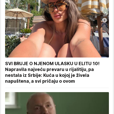
SVI BRUJE O NJENOM ULASKU U ELITU 10!
Napravila najveću prevaru u rijalitiju, pa
nestala iz Srbije: Kuća u kojoj je živela
napuštena, a svi pričaju o ovom