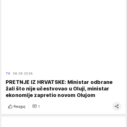
TV
06.08.2026.
PRETNJE IZ HRVATSKE: Ministar odbrane
žali što nije učestvovao u Oluji, ministar
ekonomije zapretio novom Olujom
Reaguj
1