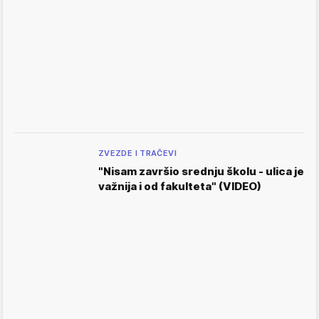
ZVEZDE I TRAČEVI
"Nisam završio srednju školu - ulica je
važnija i od fakulteta" (VIDEO)