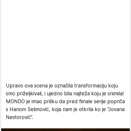
Upravo ova scena je označila transformaciju koju
smo priželjkivali, i ujedno bila najteža koju je snimila!
MONDO je imao priliku da pred fiinale serije popriča
s Hanom Selimović, koja nam je otkrila ko je "Jovana
Nestorović".