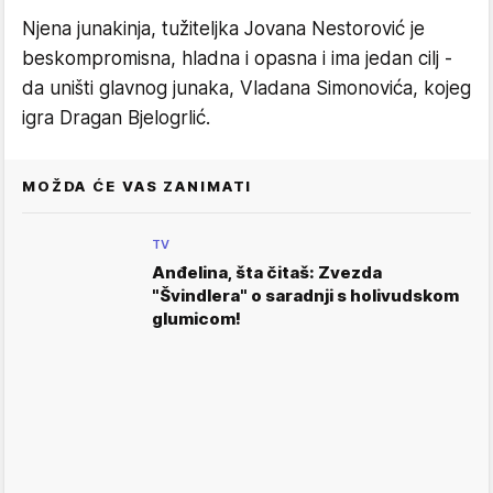
Njena junakinja, tužiteljka Jovana Nestorović je
beskompromisna, hladna i opasna i ima jedan cilj -
da uništi glavnog junaka, Vladana Simonovića, kojeg
igra Dragan Bjelogrlić.
MOŽDA ĆE VAS ZANIMATI
TV
Anđelina, šta čitaš: Zvezda
"Švindlera" o saradnji s holivudskom
glumicom!