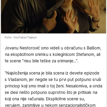
Foto: YouTube/Tajkun
Jovanu Nestorović smo videli u obračunu s Balšom,
na eksplicitnom snimku s koleginicom Stefanom, ali
te scene "nisu bile teške za snimanje...".
"Najsloženija scena je bila scena iz devete epizode
s Vladanom, jer negde se tu prvi put potpuno sruši
princiop koji smo imali o toj ženi. Nesalomiva, a onda
se desi nešto potpuno suprotno što je pritisak na
koji ona nije računala. Eksplicitne scene su,
verujem, zanimljive u nekom senzacionalističkom