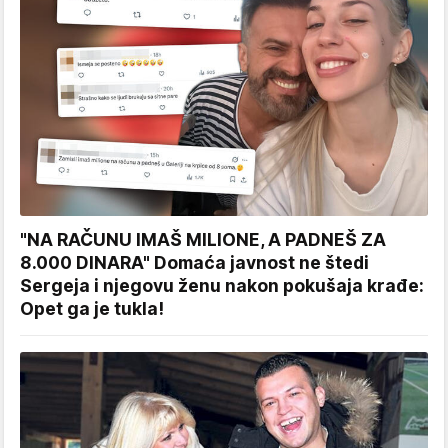
"NA RAČUNU IMAŠ MILIONE, A PADNEŠ ZA
8.000 DINARA" Domaća javnost ne štedi
Sergeja i njegovu ženu nakon pokušaja krađe:
Opet ga je tukla!