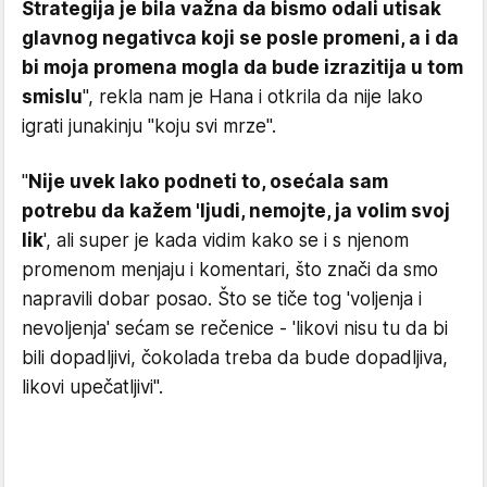
Strategija je bila važna da bismo odali utisak
glavnog negativca koji se posle promeni, a i da
bi moja promena mogla da bude izrazitija u tom
smislu
", rekla nam je Hana i otkrila da nije lako
igrati junakinju "koju svi mrze".
"
Nije uvek lako podneti to, osećala sam
potrebu da kažem 'ljudi, nemojte, ja volim svoj
lik
', ali super je kada vidim kako se i s njenom
promenom menjaju i komentari, što znači da smo
napravili dobar posao. Što se tiče tog 'voljenja i
nevoljenja' sećam se rečenice - 'likovi nisu tu da bi
bili dopadljivi, čokolada treba da bude dopadljiva,
likovi upečatljivi".