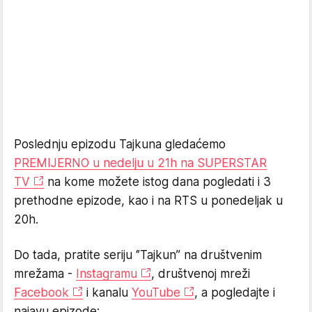
Poslednju epizodu Tajkuna gledaćemo
PREMIJERNO u nedelju u 21h na SUPERSTAR
TV
na kome možete istog dana pogledati i 3
prethodne epizode, kao i na RTS u ponedeljak u
20h.
Do tada, pratite seriju ‘’Tajkun’’ na društvenim
mrežama -
Instagramu
, društvenoj mreži
Facebook
i kanalu
YouTube
, a pogledajte i
najavu epizode: