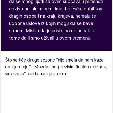
da se mnogi ljudi sa ovim suočavaju pritisnuti
egzistencijalnim nemirima, bolešću, gubitkom
dragih osoba i na kraju krajeva, nemaju te
udobne uslove iz kojih mogu da se bave
sobom. Mislim da je pristojno ne pričati o
tome da li smo uživali u ovom vremenu.
Što se tiče druge sezone "nije smela da nam kaže
da li je u njoj". "Možda i ne preživim finalnu epizodu,
videćemo", rekla nam je za kraj.