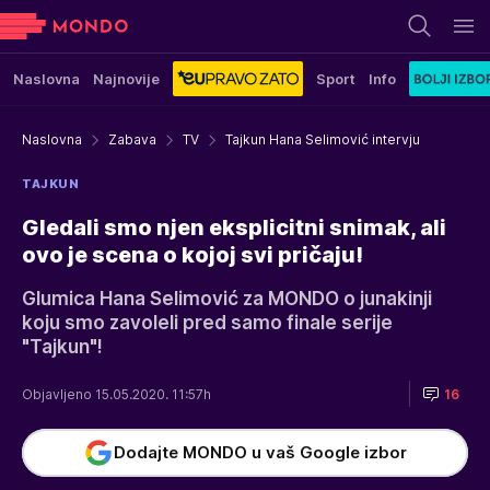
Naslovna
Najnovije
Sport
Info
Naslovna
Zabava
TV
Tajkun Hana Selimović intervju
TAJKUN
Gledali smo njen eksplicitni snimak, ali
ovo je scena o kojoj svi pričaju!
Glumica Hana Selimović za MONDO o junakinji
koju smo zavoleli pred samo finale serije
"Tajkun"!
Objavljeno 15.05.2020. 11:57h
16
Dodajte MONDO u vaš Google izbor