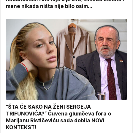
mene nikada ništa nije bilo osim...
"ŠTA ĆE SAKO NA ŽENI SERGEJA
TRIFUNOVIĆA?“ Čuvena glumčeva fora o
Marijanu Rističeviću sada dobila NOVI
KONTEKST!