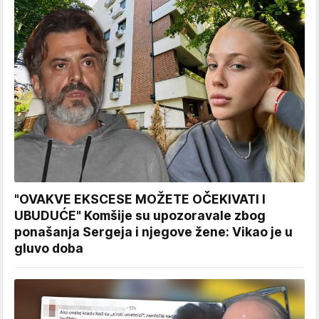
"OVAKVE EKSCESE MOŽETE OČEKIVATI I
UBUDUĆE" Komšije su upozoravale zbog
ponašanja Sergeja i njegove žene: Vikao je u
gluvo doba