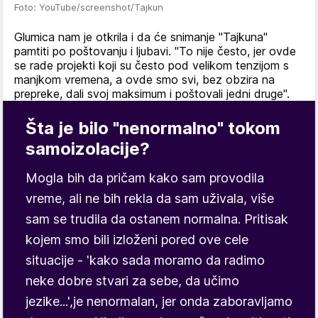
Foto: YouTube/screenshot/Tajkun
Glumica nam je otkrila i da će snimanje "Tajkuna"
pamtiti po poštovanju i ljubavi. "To nije često, jer ovde
se rade projekti koji su često pod velikom tenzijom s
manjkom vremena, a ovde smo svi, bez obzira na
prepreke, dali svoj maksimum i poštovali jedni druge".
Šta je bilo "nenormalno" tokom
samoizolacije?
Mogla bih da pričam kako sam provodila
vreme, ali ne bih rekla da sam uživala, više
sam se trudila da ostanem normalna. Pritisak
kojem smo bili izloženi pored ove cele
situacije - 'kako sada moramo da radimo
neke dobre stvari za sebe, da učimo
jezike...',je nenormalan, jer onda zaboravljamo