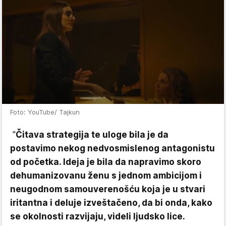
Foto: YouTube/ Tajkun
"
Čitava strategija te uloge bila je da
postavimo nekog nedvosmislenog antagonistu
od početka. Ideja je bila da napravimo skoro
dehumanizovanu ženu s jednom ambicijom i
neugodnom samouverenošću koja je u stvari
iritantna i deluje izveštačeno, da bi onda, kako
se okolnosti razvijaju, videli ljudsko lice.