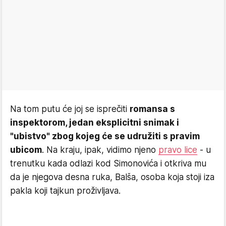
Na tom putu će joj se isprečiti
romansa s
inspektorom, jedan eksplicitni snimak i
"ubistvo" zbog kojeg će se udružiti s pravim
ubicom
. Na kraju, ipak, vidimo njeno
pravo lice
- u
trenutku kada odlazi kod Simonovića i otkriva mu
da je njegova desna ruka, Balša, osoba koja stoji iza
pakla koji tajkun proživljava.