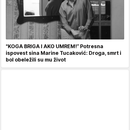
"KOGA BRIGA I AKO UMREM!“ Potresna
ispovest sina Marine Tucaković: Droga, smrt i
bol obeležili su mu život