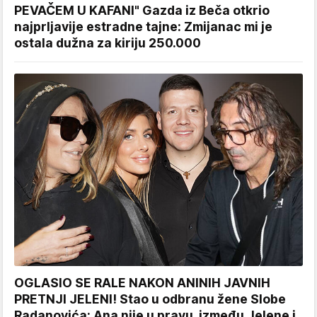
PEVAČEM U KAFANI" Gazda iz Beča otkrio
najprljavije estradne tajne: Zmijanac mi je
ostala dužna za kiriju 250.000
OGLASIO SE RALE NAKON ANINIH JAVNIH
PRETNJI JELENI! Stao u odbranu žene Slobe
Radanovića: Ana nije u pravu, između Jelene i