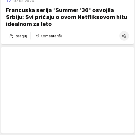
TV
07.08.2026.
Francuska serija "Summer '36" osvojila
Srbiju: Svi pričaju o ovom Netfliksovom hitu
idealnom za leto
Reaguj
Komentariši