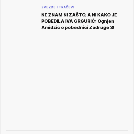
ZVEZDE I TRAČEVI
NE ZNAM NI ZAŠTO, A NI KAKO JE
POBEDILA IVA GRGURIĆ: Ognjen
Amidžić o pobednici Zadruge 3!