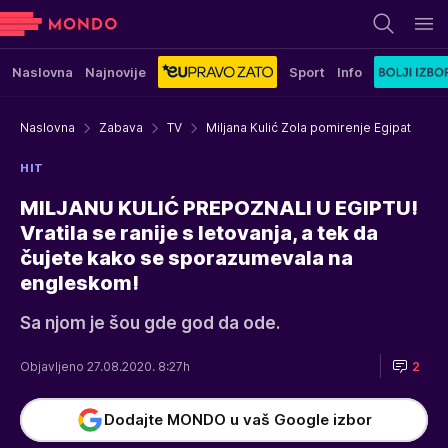
Naslovna
Najnovije
Sport
Info
Naslovna
Zabava
TV
Miljana Kulić Zola pomirenje Egipat
HIT
MILJANU KULIĆ PREPOZNALI U EGIPTU!
Vratila se ranije s letovanja, a tek da
čujete kako se sporazumevala na
engleskom!
Sa njom je šou gde god da ode.
Objavljeno 27.08.2020. 8:27h
2
Dodajte MONDO u vaš Google izbor