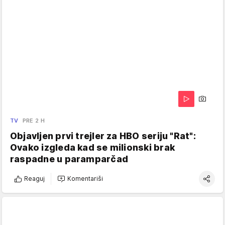
TV
PRE 2 H
Objavljen prvi trejler za HBO seriju "Rat":
Ovako izgleda kad se milionski brak
raspadne u paramparčad
Reaguj
Komentariši