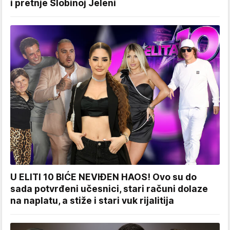
i pretnje Slobinoj Jeleni
U ELITI 10 BIĆE NEVIĐEN HAOS! Ovo su do
sada potvrđeni učesnici, stari računi dolaze
na naplatu, a stiže i stari vuk rijalitija