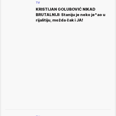
TV
KRISTIJAN GOLUBOVIĆ NIKAD
BRUTALNIJI: Staniju je neko je*ao u
rijalitiju, možda čak i JA!