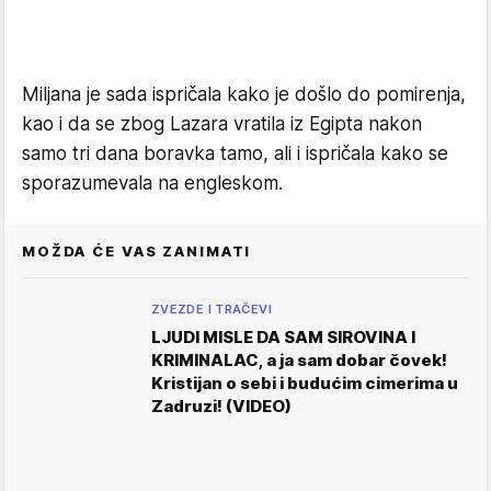
Miljana je sada ispričala kako je došlo do pomirenja,
kao i da se zbog Lazara vratila iz Egipta nakon
samo tri dana boravka tamo, ali i ispričala kako se
sporazumevala na engleskom.
MOŽDA ĆE VAS ZANIMATI
ZVEZDE I TRAČEVI
LJUDI MISLE DA SAM SIROVINA I
KRIMINALAC, a ja sam dobar čovek!
Kristijan o sebi i budućim cimerima u
Zadruzi! (VIDEO)