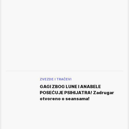
ZVEZDE I TRAČEVI
GAGI ZBOG LUNE I ANABELE
POSEĆUJE PSIHIJATRA! Zadrugar
otvoreno o seansama!