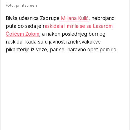
Foto: printscreen
Bivša učesnica Zadruge
Miljana Kulić
, nebrojano
puta do sada je r
askidala i mirila se sa Lazarom
Čolićem Zolom
, a nakon poslednjeg burnog
raskida, kada su u javnost izneli svakakve
pikanterije iz veze, par se, naravno opet pomirio.