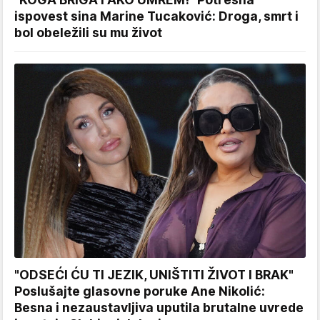
ispovest sina Marine Tucaković: Droga, smrt i
bol obeležili su mu život
"ODSEĆI ĆU TI JEZIK, UNIŠTITI ŽIVOT I BRAK"
Poslušajte glasovne poruke Ane Nikolić:
Besna i nezaustavljiva uputila brutalne uvrede