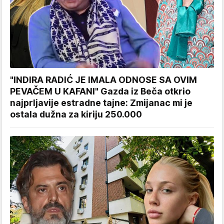
"INDIRA RADIĆ JE IMALA ODNOSE SA OVIM
PEVAČEM U KAFANI" Gazda iz Beča otkrio
najprljavije estradne tajne: Zmijanac mi je
ostala dužna za kiriju 250.000