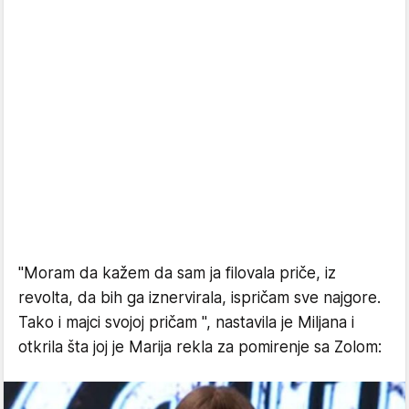
"Moram da kažem da sam ja filovala priče, iz
revolta, da bih ga iznervirala, ispričam sve najgore.
Tako i majci svojoj pričam ", nastavila je Miljana i
otkrila šta joj je Marija rekla za pomirenje sa Zolom: