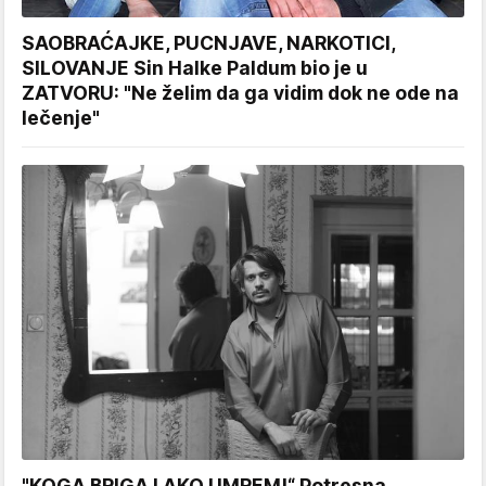
SAOBRAĆAJKE, PUCNJAVE, NARKOTICI,
SILOVANJE Sin Halke Paldum bio je u
ZATVORU: "Ne želim da ga vidim dok ne ode na
lečenje"
"KOGA BRIGA I AKO UMREM!“ Potresna