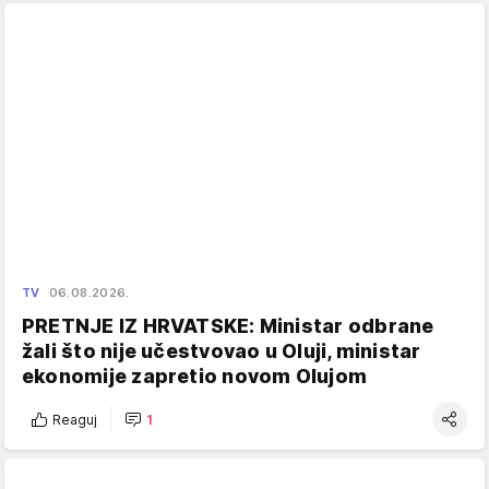
TV
06.08.2026.
PRETNJE IZ HRVATSKE: Ministar odbrane
žali što nije učestvovao u Oluji, ministar
ekonomije zapretio novom Olujom
Reaguj
1