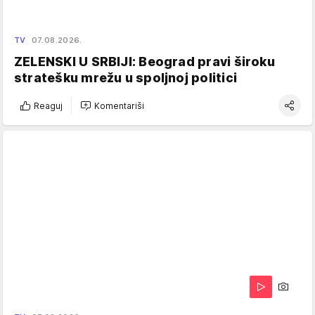
TV
07.08.2026.
ZELENSKI U SRBIJI: Beograd pravi široku
stratešku mrežu u spoljnoj politici
Reaguj
Komentariši