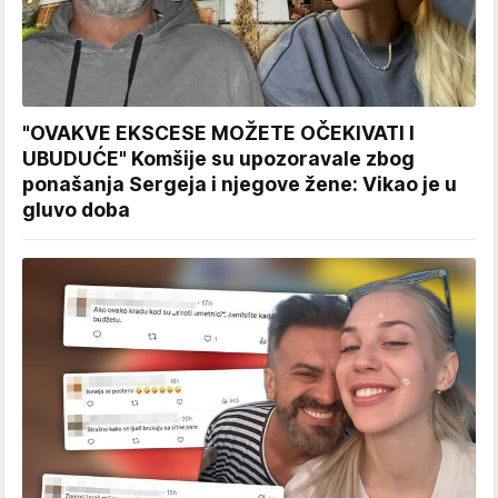
"OVAKVE EKSCESE MOŽETE OČEKIVATI I
UBUDUĆE" Komšije su upozoravale zbog
ponašanja Sergeja i njegove žene: Vikao je u
gluvo doba