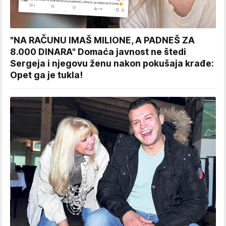
"NA RAČUNU IMAŠ MILIONE, A PADNEŠ ZA
8.000 DINARA" Domaća javnost ne štedi
Sergeja i njegovu ženu nakon pokušaja krađe:
Opet ga je tukla!