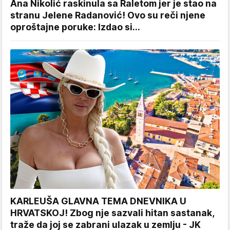
Ana Nikolić raskinula sa Raletom jer je stao na
stranu Jelene Radanović! Ovo su reči njene
oproštajne poruke: Izdao si...
KARLEUŠA GLAVNA TEMA DNEVNIKA U
HRVATSKOJ! Zbog nje sazvali hitan sastanak,
traže da joj se zabrani ulazak u zemlju - JK