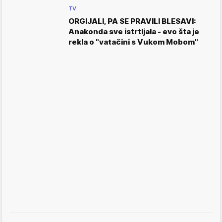
TV
ORGIJALI, PA SE PRAVILI BLESAVI:
Anakonda sve istrtljala - evo šta je
rekla o "vatačini s Vukom Mobom"