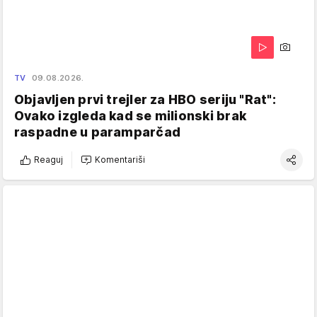
TV
09.08.2026.
Objavljen prvi trejler za HBO seriju "Rat":
Ovako izgleda kad se milionski brak
raspadne u paramparčad
Reaguj
Komentariši