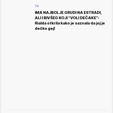
TV
IMA NAJBOLJE GRUDI NA ESTRADI,
ALI I BIVŠEG KOJI "VOLI DEČAKE":
Rialda otkrila kako je saznala da joj je
dečko gej!