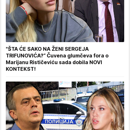
"ŠTA ĆE SAKO NA ŽENI SERGEJA
TRIFUNOVIĆA?“ Čuvena glumčeva fora o
Marijanu Rističeviću sada dobila NOVI
KONTEKST!