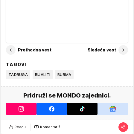
Prethodna vest
Sledeća vest
TAGOVI
ZADRUGA
RIJALITI
BURMA
Pridruži se MONDO zajednici.
Reaguj
Komentariši