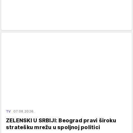
TV
07.08.2026.
ZELENSKI U SRBIJI: Beograd pravi široku
stratešku mrežu u spoljnoj politici