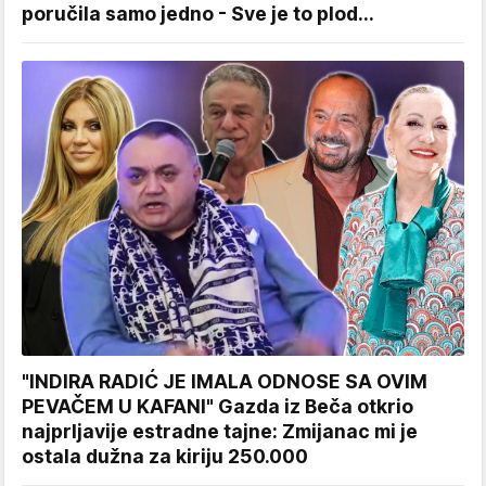
poručila samo jedno - Sve je to plod...
"INDIRA RADIĆ JE IMALA ODNOSE SA OVIM
PEVAČEM U KAFANI" Gazda iz Beča otkrio
najprljavije estradne tajne: Zmijanac mi je
ostala dužna za kiriju 250.000