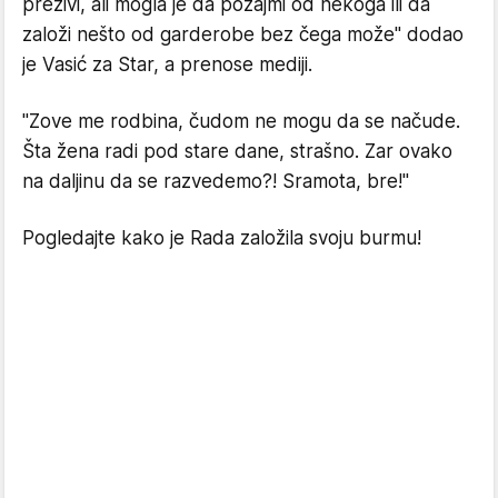
preživi, ali mogla je da pozajmi od nekoga ili da
založi nešto od garderobe bez čega može" dodao
je Vasić za Star, a prenose mediji.
"Zove me rodbina, čudom ne mogu da se načude.
Šta žena radi pod stare dane, strašno. Zar ovako
na daljinu da se razvedemo?! Sramota, bre!"
Pogledajte kako je Rada založila svoju burmu!