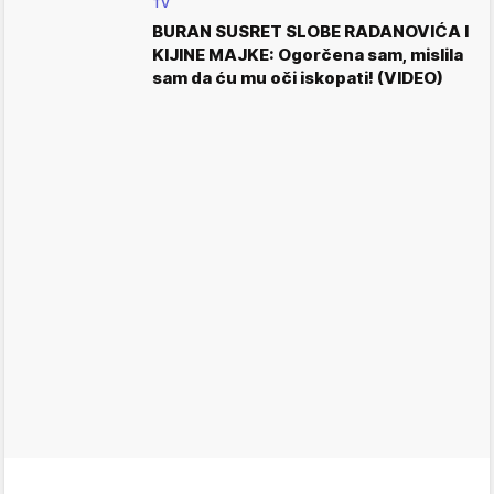
TV
BURAN SUSRET SLOBE RADANOVIĆA I
KIJINE MAJKE: Ogorčena sam, mislila
sam da ću mu oči iskopati! (VIDEO)