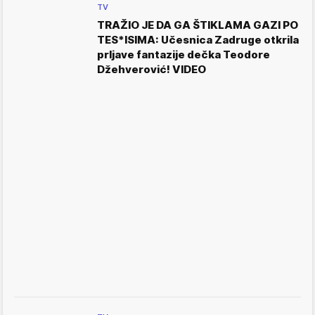
TV
TRAŽIO JE DA GA ŠTIKLAMA GAZI PO
TES*ISIMA: Učesnica Zadruge otkrila
prljave fantazije dečka Teodore
Džehverović! VIDEO