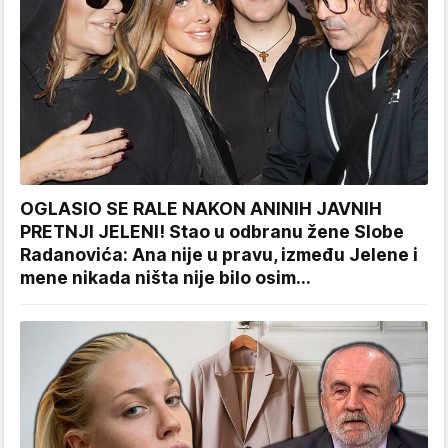
OGLASIO SE RALE NAKON ANINIH JAVNIH
PRETNJI JELENI! Stao u odbranu žene Slobe
Radanovića: Ana nije u pravu, između Jelene i
mene nikada ništa nije bilo osim...