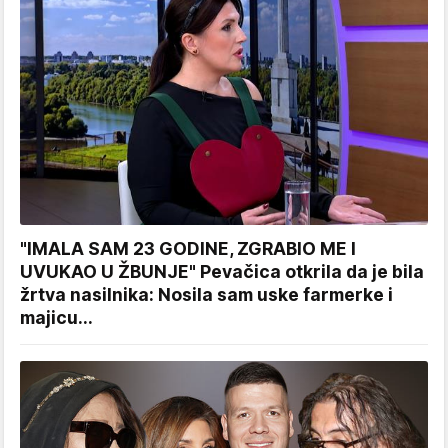
"IMALA SAM 23 GODINE, ZGRABIO ME I
UVUKAO U ŽBUNJE" Pevačica otkrila da je bila
žrtva nasilnika: Nosila sam uske farmerke i
majicu...