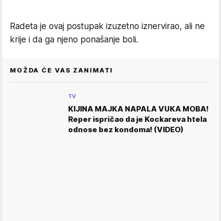
Radeta je ovaj postupak izuzetno iznervirao, ali ne
krije i da ga njeno ponašanje boli.
MOŽDA ĆE VAS ZANIMATI
TV
KIJINA MAJKA NAPALA VUKA MOBA!
Reper ispričao da je Kockareva htela
odnose bez kondoma! (VIDEO)