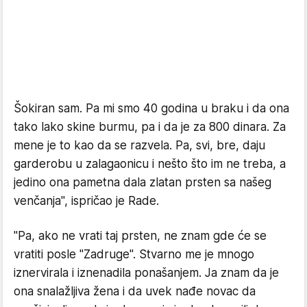
Šokiran sam. Pa mi smo 40 godina u braku i da ona
tako lako skine burmu, pa i da je za 800 dinara. Za
mene je to kao da se razvela. Pa, svi, bre, daju
garderobu u zalagaonicu i nešto što im ne treba, a
jedino ona pametna dala zlatan prsten sa našeg
venčanja", ispričao je Rade.
"Pa, ako ne vrati taj prsten, ne znam gde će se
vratiti posle "Zadruge". Stvarno me je mnogo
iznervirala i iznenadila ponašanjem. Ja znam da je
ona snalažljiva žena i da uvek nađe novac da