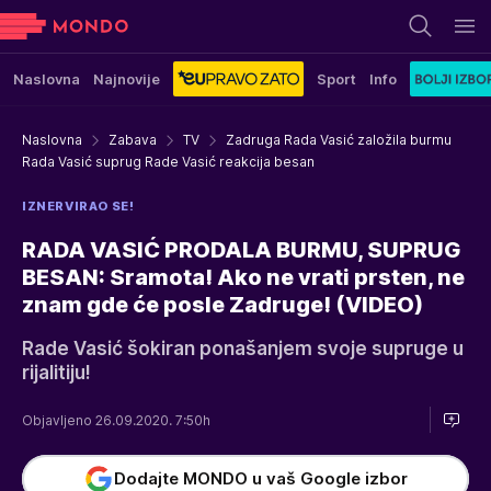
Naslovna
Najnovije
Sport
Info
Naslovna
Zabava
TV
Zadruga Rada Vasić založila burmu
Rada Vasić suprug Rade Vasić reakcija besan
IZNERVIRAO SE!
RADA VASIĆ PRODALA BURMU, SUPRUG
BESAN: Sramota! Ako ne vrati prsten, ne
znam gde će posle Zadruge! (VIDEO)
Rade Vasić šokiran ponašanjem svoje supruge u
rijalitiju!
Objavljeno 26.09.2020. 7:50h
Dodajte MONDO u vaš Google izbor