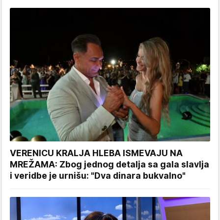
VERENICU KRALJA HLEBA ISMEVAJU NA
MREŽAMA: Zbog jednog detalja sa gala slavlja
i veridbe je urnišu: "Dva dinara bukvalno"