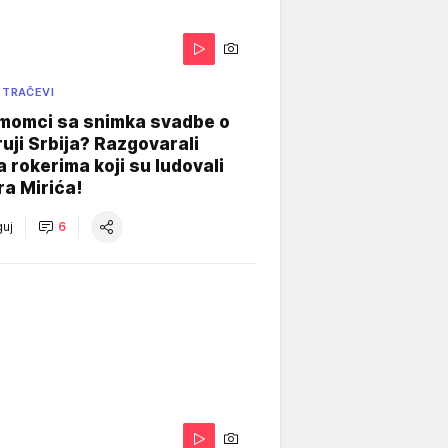
 TRAČEVI
 momci sa snimka svadbe o
uji Srbija? Razgovarali
 rokerima koji su ludovali
ra Mirića!
uj
6