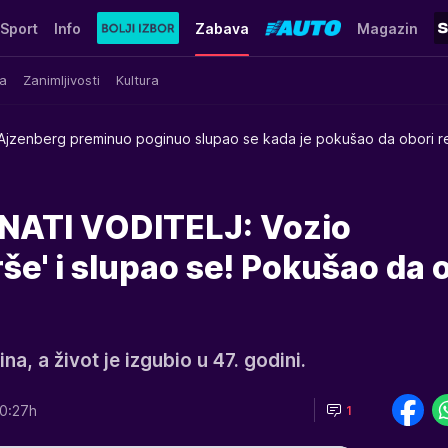
Sport
Info
Zabava
Magazin
a
Zanimljivosti
Kultura
Ajzenberg preminuo poginuo slupao se kada je pokušao da obori r
ATI VODITELJ: Vozio
še' i slupao se! Pokušao da 
na, a život je izgubio u 47. godini.
0:27h
1