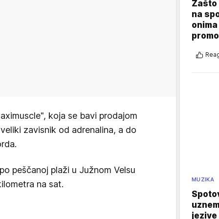
Zašto 
na sp
onima 
promo
Reag
aximuscle", koja se bavi prodajom
veliki zavisnik od adrenalina, a do
orda.
, po peščanoj plaži u Južnom Velsu
MUZIKA
ilometra na sat.
Spotov
uznemi
jezive