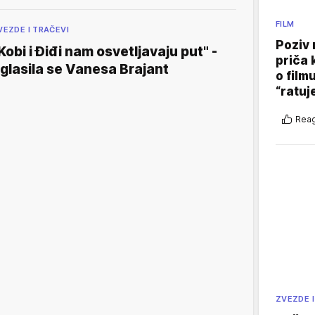
FILM
VEZDE I TRAČEVI
Poziv 
Kobi i Điđi nam osvetljavaju put" -
priča 
glasila se Vanesa Brajant
o film
“ratuj
Reag
ZVEZDE I