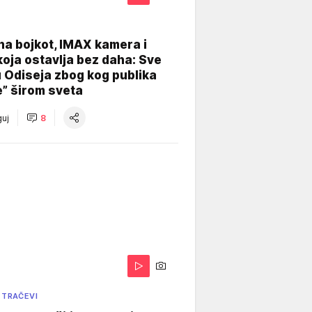
na bojkot, IMAX kamera i
koja ostavlja bez daha: Sve
u Odiseja zbog kog publika
e” širom sveta
uj
8
 TRAČEVI