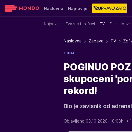
Naslovna
Najnovije
Najnovije
Zvezde i tračevi
TV
Film
Muzik
Sensa
Stvar ukusa
Yumama
Naslovna
Zabava
TV
Zef 
TUGA
POGINUO POZN
skupoceni 'por
rekord!
Bio je zavisnik od adrenali
Objavljeno 03.10.2020. 10:08h
→ 1