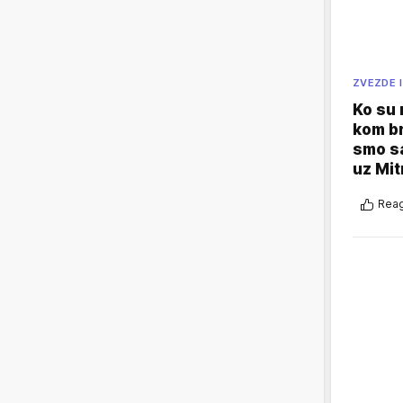
ZVEZDE I
Ko su
kom br
smo sa
uz Mit
Reag