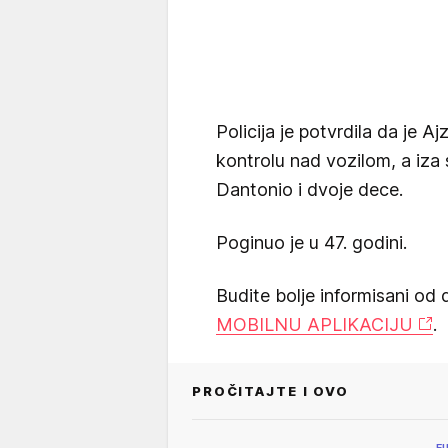
Policija je potvrdila da je A
kontrolu nad vozilom, a iza
Dantonio i dvoje dece.
Poginuo je u 47. godini.
Budite bolje informisani od 
MOBILNU APLIKACIJU
.
PROČITAJTE I OVO
F