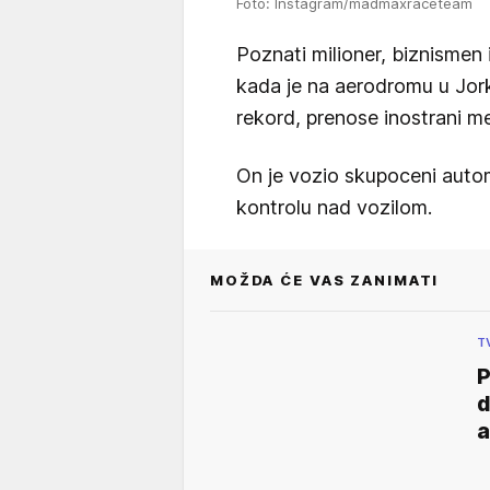
Foto: Instagram/madmaxraceteam
Poznati milioner, biznismen 
kada je na aerodromu u Jork
rekord, prenose inostrani med
On je vozio skupoceni autom
kontrolu nad vozilom.
MOŽDA ĆE VAS ZANIMATI
T
P
d
a