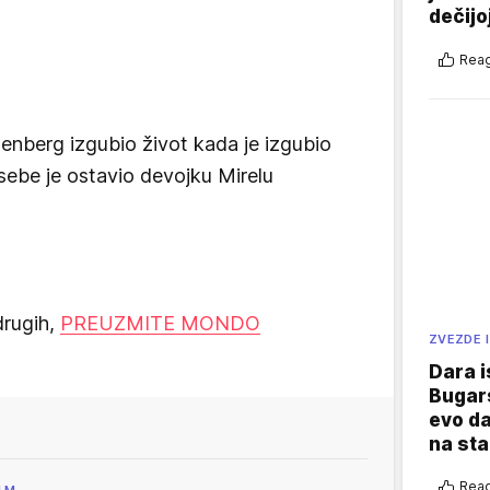
dečijo
Reag
jzenberg izgubio život kada je izgubio
 sebe je ostavio devojku Mirelu
drugih,
PREUZMITE MONDO
ZVEZDE I
Dara i
Bugars
evo da
na sta
Reag
ILM