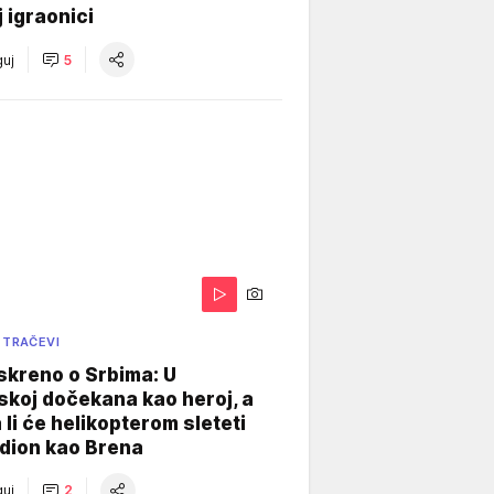
j igraonici
uj
5
 TRAČEVI
skreno o Srbima: U
koj dočekana kao heroj, a
 li će helikopterom sleteti
dion kao Brena
uj
2