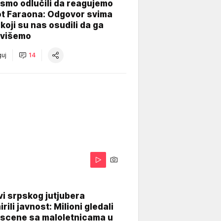
smo odlučili da reagujemo
ot Faraona: Odgovor svima
koji su nas osudili da ga
višemo
uj
14
i srpskog jutjubera
rili javnost: Milioni gledali
 scene sa maloletnicama u