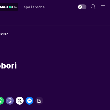
Lepa i srećna
ekord
obori