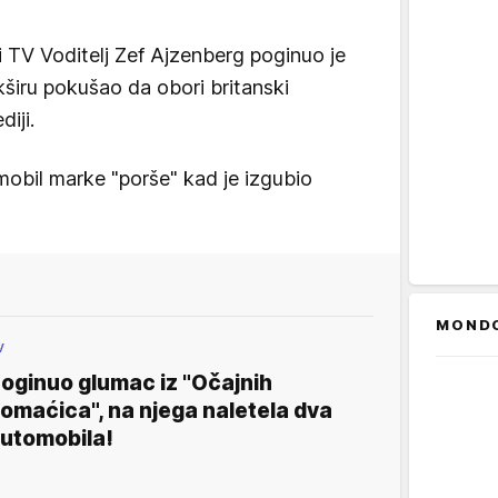
i TV Voditelj Zef Ajzenberg poginuo je
širu pokušao da obori britanski
iji.
obil marke "porše" kad je izgubio
MOND
V
oginuo glumac iz "Očajnih
omaćica", na njega naletela dva
utomobila!